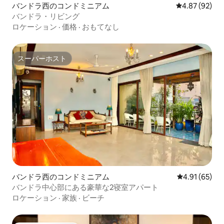
バンドラ西のコンドミニアム
レビュー92件
4.87 (92)
バンドラ・リビング
ロケーション
·
価格
·
おもてなし
スーパーホスト
スーパーホスト
バンドラ西のコンドミニアム
レビュー65件
4.91 (65)
バンドラ中心部にある豪華な2寝室アパート
ロケーション
·
家族
·
ビーチ