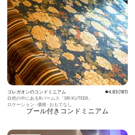
ゴレガオンのコンドミニアム
レビュー181件
4.83 (181)
自然の中にあるRパームス「SRI KUTEER」
ロケーション
·
価格
·
おもてなし
プール付きコンドミニアム