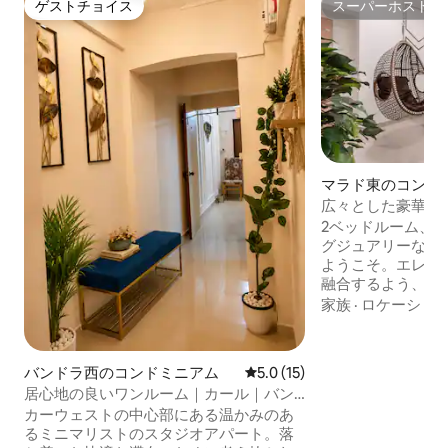
ゲストチョイス
スーパーホスト
ゲストチョイス
スーパーホスト
マラド東のコンド
広々とした豪華な2
た、ネスコの近く
2ベッドルーム、
グジュアリーな隠
ようこそ。エレガ
融合するよう、最
放的で風通しの良
家族
·
ロケーショ
ュなインテリア、
うに感じられる穏
みください。単な
バンドラ西のコンドミニアム
レビュー15件、5つ星中5.0
5.0 (15)
訪したくなるよう
居心地の良いワンルーム｜カール｜バン
す。 - オベロイ・モール＆フィルム・シ
ドラ、カフェまで徒歩｜ショッピング｜
カーウェストの中心部にある温かみのあ
ティまで5分 -ネス
るミニマリストのスタジオアパート。落
オラクルウィスリ