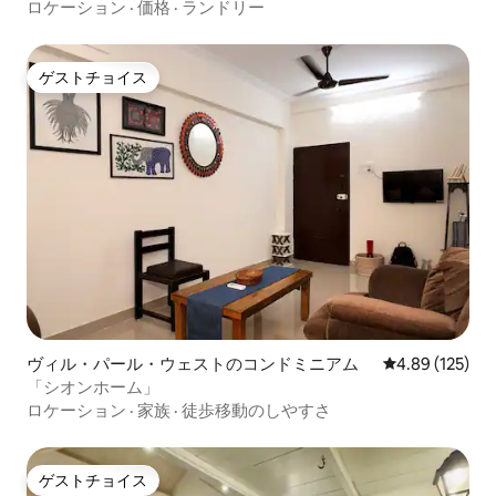
ロケーション
·
価格
·
ランドリー
ゲストチョイス
ゲストチョイス
ヴィル・パール・ウェストのコンドミニアム
レビュー125件
4.89 (125)
「シオンホーム」
ロケーション
·
家族
·
徒歩移動のしやすさ
ゲストチョイス
ゲストチョイス