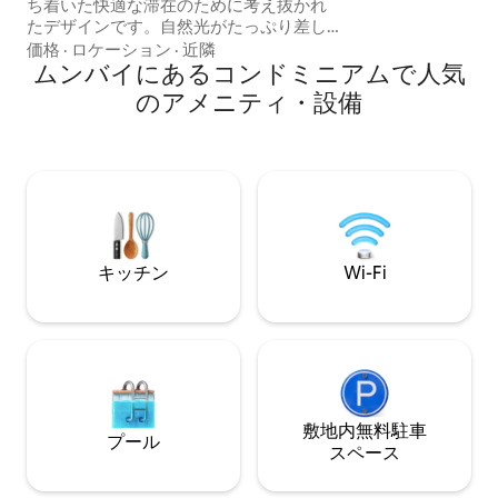
ち着いた快適な滞在のために考え抜かれ
国際空港まで13 km、約
たデザインです。自然光がたっぷり差し
のように清潔に保
込む温かみのあるインテリアのお部屋に
価格
·
ロケーション
·
近隣
は、高速Wi-Fi、エアコン、OTTサブスク
ムンバイにあるコンドミニアムで人気
リプション付きテレビ、キッチンの必需
のアメニティ・設備
品、エレベーター、清潔で手入れの行き
届いたバスルームが備わっています。バ
ンドラのカフェ、リンキングロード、カ
ーターロード、市内の人気グルメスポッ
トやショッピングスポットから数分で
す。快適さ、利便性、穏やかなムンバイ
の雰囲気を求める一人旅、カップル、ワ
ーケーション、長期滞在に最適です。✨
キッチン
Wi-Fi
敷地内無料駐⁠車
プール
ス⁠ペ⁠ー⁠ス