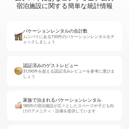
宿⁠泊⁠施⁠設⁠に関⁠す⁠る簡⁠単⁠な統⁠計⁠情⁠報
バケーションレ⁠ン⁠タ⁠ル⁠の合⁠計⁠数
ムンバイにある730件のバケーションレンタルをチ
ェックしましょう
認証済みのゲ⁠ス⁠ト⁠レ⁠ビ⁠ュ⁠ー
31,190件を超える認証済みレビューを参考に選びま
しょう
家族で泊まれるバ⁠ケ⁠ー⁠シ⁠ョ⁠ンレ⁠ン⁠タ⁠ル
180件の宿泊施設が広々としたスペースや子ども向
けのアメニティ・設備を提供しています