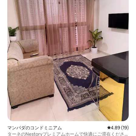
マンパダのコンドミニアム
レビュー19件
4.89 (19)
ターネのNestoryプレミアムホームで快適にご滞在くださ