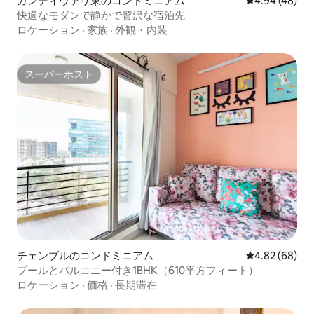
カンディヴァリ東のコンドミニアム
レビュー48件
4.94 (48)
快適なモダンで静かで贅沢な宿泊先
ロケーション
·
家族
·
外観・内装
スーパーホスト
スーパーホスト
チェンブルのコンドミニアム
レビュー68件
4.82 (68)
プールとバルコニー付き1BHK（610平方フィート）
ロケーション
·
価格
·
長期滞在