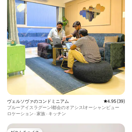
ヴェルソヴァのコンドミニアム
レビュー39件
4.95 (39)
ブルーアイスラグーンl都会のオアシスlオーシャンビュー
ロケーション
·
家族
·
キッチン