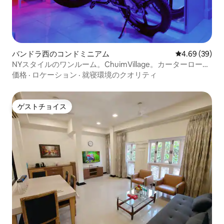
バンドラ西のコンドミニアム
レビュー39件
4.69 (39)
NYスタイルのワンルーム。ChuimVillage。カーターロード
まで徒歩圏内
価格
·
ロケーション
·
就寝環境のクオリティ
ゲストチョイス
ゲストチョイス