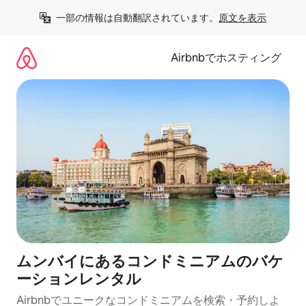
コ
一部の情報は自動翻訳されています。
原文を表示
ン
テ
ン
Airbnbでホスティング
ツ
に
ス
キ
ッ
プ
ムンバイにあるコンドミニアムのバケ
ーションレンタル
Airbnbでユニークなコンドミニアムを検索・予約しよ