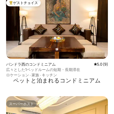
ゲストチョイス
大好評のゲストチョイスです。
バンドラ西のコンドミニアム
レビュー9
5.0 (9)
広々とした1ベッドルームの短期・長期滞在
ロケーション
·
家族
·
キッチン
ペットと泊まれるコンドミニアム
スーパーホスト
スーパーホスト