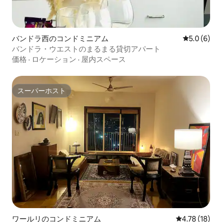
バンドラ西のコンドミニアム
レビュー6
5.0 (6)
バンドラ・ウエストのまるまる貸切アパート
価格
·
ロケーション
·
屋内スペース
スーパーホスト
スーパーホスト
ワールリのコンドミニアム
レビュー18件
4.78 (18)