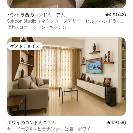
バンドラ西のコンドミニアム
レビュー43件
4.91 (43)
Sukoon Studio（マウント・メアリー・ヒル、バンドラ・ウ
ェスト）
価格
·
ロケーション
·
キッチン
ゲストチョイス
ゲストチョイス
ポワイのコンドミニアム
レビュー58
4.9 (58)
ザ・メープル • ヒラナンダニ公園、ポワイ