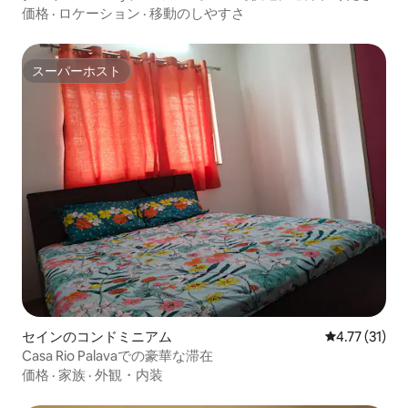
い
価格
·
ロケーション
·
移動のしやすさ
スーパーホスト
スーパーホスト
セインのコンドミニアム
レビュー31件
4.77 (31)
Casa Rio Palavaでの豪華な滞在
価格
·
家族
·
外観・内装