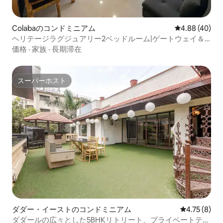
Colabaのコンドミニアム
レビュー40件
4.88 (40)
ヘリテージラグジュアリー2ベッドルーム|ゲートウェイ＆
タージまで徒歩2分
価格
·
家族
·
長期滞在
スーパーホスト
スーパーホスト
ダダー・イーストのコンドミニアム
レビュー8件
4.75 (8)
ダダールの広々とした5BHKリトリート、プライベートテラ