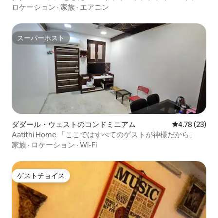
スなど
ロケーション
·
家族
·
エアコン
スーパーホスト
スーパーホスト
ダダール・ウェストのコンドミニアム
レビュー23件
4.78 (23)
Aatithi Home 「ここではすべてのゲストが神様だから」
家族
·
ロケーション
·
Wi-Fi
ゲストチョイス
ゲストチョイス