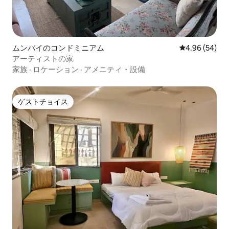
ムンバイのコンドミニアム
レビュー54件
4.96 (54)
アーティストの家
家族
·
ロケーション
·
アメニティ・設備
ゲストチョイス
ゲストチョイス