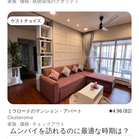
家族
·
価格
·
就寝環境のクオリティ
ゲストチョイス
ゲストチョイス
ミラロードのマンション・アパート
レビュー82件
4.96 (82)
Clusteroma
家族
·
価格
·
チェックアウト
ムンバイを訪⁠れ⁠るの⁠に最⁠適⁠な時⁠期⁠は⁠？