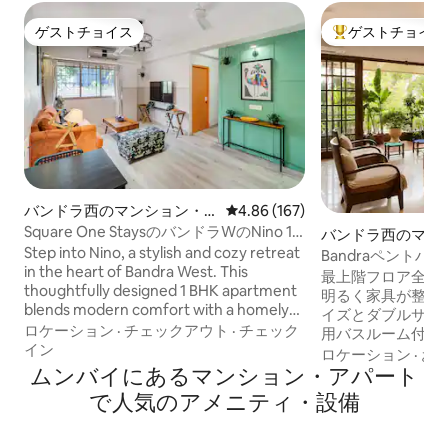
ゲストチョイス
ゲストチョイス
ゲストチョイス
大好評のゲストチ
バンドラ西のマンション・
レビュー167件、5つ星中4.86
4.86 (167)
アパート
Square One StaysのバンドラWのNino 1
バンドラ西のマン
ベッドルーム1バスルーム1キッチン
Step into Nino, a stylish and cozy retreat
ト
Bandraペント
in the heart of Bandra West. This
フ・大きなテラス
最上階フロア全体、
thoughtfully designed 1 BHK apartment
明るく家具が整っ
blends modern comfort with a homely
イズとダブルサイ
charm, making it a perfect haven for
ロケーション
·
チェックアウト
·
チェック
用バスルーム付きの
solo travelers and couples alike. Located
イン
MbpsのWi-Fi
ロケーション
·
お
in the lively Bandra West, Nino places
ムンバイにあるマンション・アパート
に、インコやタカ
you within walking distance of trendy
物が植えられた周
で人気のアメニティ・設備
cafes, boutiques, and the scenic
ます。 専属のシェフが毎日朝食とチャイ
Bandstand promenade. Whether you’re
／コーヒーを提供
in the mood for a quiet coffee or an
の他の食事も提供