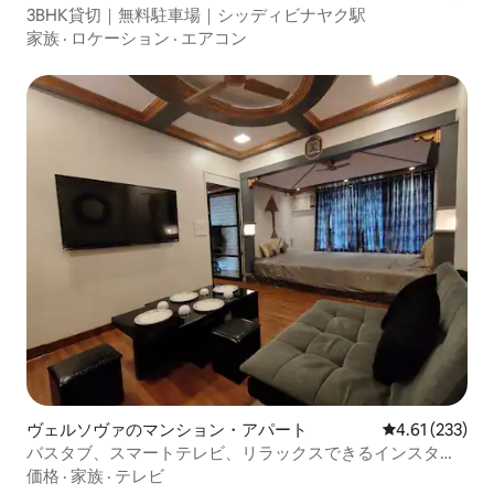
3BHK貸切｜無料駐車場｜シッディビナヤク駅
家族
·
ロケーション
·
エアコン
ヴェルソヴァのマンション・アパート
レビュー233件
4.61 (233)
バスタブ、スマートテレビ、リラックスできるインスタ映
えする1BHK
価格
·
家族
·
テレビ