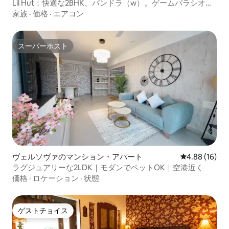
Lil Hut：快適な2BHK、バンドラ（w）。ゲームパラシオの
後ろ
家族
·
価格
·
エアコン
スーパーホスト
スーパーホスト
ヴェルソヴァのマンション・アパート
レビュー16件
4.88 (16)
ラグジュアリーな2LDK｜モダンでペットOK｜空港近く
価格
·
ロケーション
·
状態
ゲストチョイス
ゲストチョイス