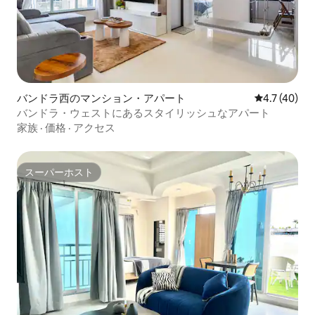
バンドラ西のマンション・アパート
レビュー40
4.7 (40)
バンドラ・ウェストにあるスタイリッシュなアパート
家族
·
価格
·
アクセス
スーパーホスト
スーパーホスト