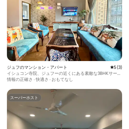
ジュフのマンション・アパート
レビュー
5 (3)
イシュコン寺院、ジュフーの近くにある素敵な3BHKサービ
スアパートメント
情報の正確さ
·
快適さ
·
おもてなし
スーパーホスト
スーパーホスト