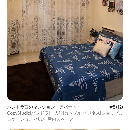
バンドラ西のマンション・アパート
レビュー1
5 (12)
CozyStudio|バンドラ|一人旅|カップル|ビジネス|ショッピン
グ|カフェ
ロケーション
·
状態
·
屋内スペース