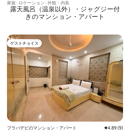
家族
·
ロケーション
·
外観・内装
露天風呂（温泉以外）・ジャグジー付
きのマンション・アパート
ゲストチョイス
ゲストチョイス
プラバデビのマンション・アパート
レビュー9件
4.89 (9)