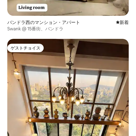
バンドラ西のマンション・アパート
新しい宿
新着
Swank @ 15番街、バンドラ
ゲストチョイス
ゲストチョイス