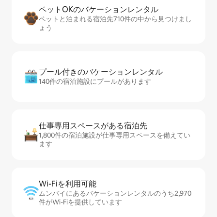
ペットOKのバ⁠ケ⁠ー⁠シ⁠ョ⁠ンレ⁠ン⁠タ⁠ル
ペットと泊まれる宿泊先710件の中から見つけまし
ょう
プール付きのバ⁠ケ⁠ー⁠シ⁠ョ⁠ンレ⁠ン⁠タ⁠ル
140件の宿泊施設にプールがあります
仕事専用ス⁠ペ⁠ー⁠スがあ⁠る宿⁠泊⁠先
1,800件の宿泊施設が仕事専用スペースを備えてい
ます
Wi-Fiを利⁠用⁠可⁠能
ムンバイにあるバケーションレンタルのうち2,970
件がWi-Fiを提供しています