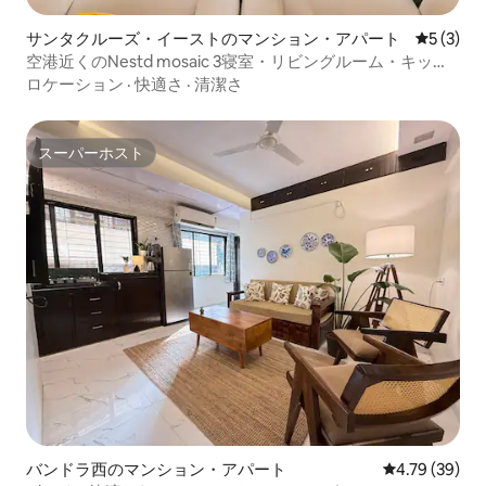
サンタクルーズ・イーストのマンション・アパート
レビュー
5 (3)
空港近くのNestd mosaic 3寝室・リビングルーム・キッチ
ン付きの宿泊先 | BKC | NMACC | JIO
ロケーション
·
快適さ
·
清潔さ
スーパーホスト
スーパーホスト
バンドラ西のマンション・アパート
レビュー39件
4.79 (39)