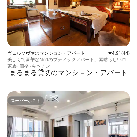
ヴェルソヴァのマンション・アパート
レビュー44件
4.91 (44)
美しくて豪華なNo.1のブティックアパート。素晴らしいロ
ケーションです
家族
·
価格
·
キッチン
まるまる貸切のマンション・アパート
スーパーホスト
スーパーホスト