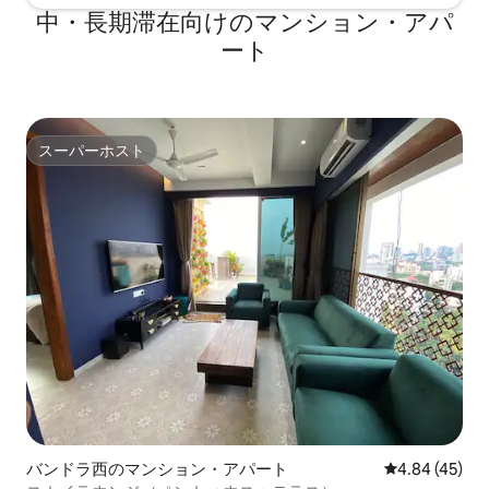
中・長期滞在向けのマンション・アパ
ート
スーパーホスト
スーパーホスト
バンドラ西のマンション・アパート
レビュー45件
4.84 (45)