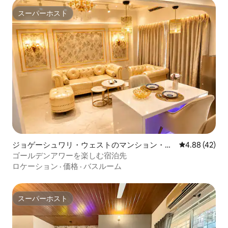
スーパーホスト
スーパーホスト
ジョゲーシュワリ・ウェストのマンション・ア
レビュー42件
4.88 (42)
パート
ゴールデンアワーを楽しむ宿泊先
ロケーション
·
価格
·
バスルーム
スーパーホスト
スーパーホスト