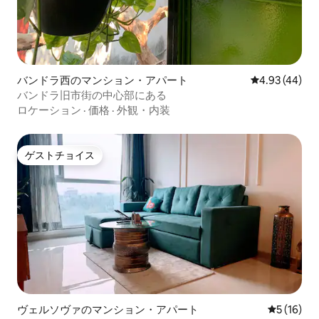
バンドラ西のマンション・アパート
レビュー44件
4.93 (44)
バンドラ旧市街の中心部にある
ロケーション
·
価格
·
外観・内装
ゲストチョイス
ゲストチョイス
ヴェルソヴァのマンション・アパート
レビュー1
5 (16)