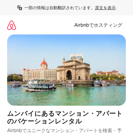
コ
一部の情報は自動翻訳されています。
原文を表示
ン
テ
ン
Airbnbでホスティング
ツ
に
ス
キ
ッ
プ
ムンバイにあるマンション・アパート
のバケーションレンタル
Airbnbでユニークなマンション・アパートを検索・予