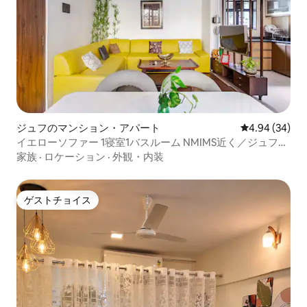
ジュフのマンション・アパート
レビュー34件
4.94 (34)
イエローソファー 1寝室1バスルーム NMIMS近く／ジュフー
ビーチまで4分／イスコン
家族
·
ロケーション
·
外観・内装
ゲストチョイス
ゲストチョイス