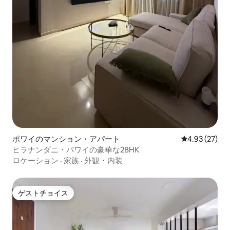
ポワイのマンション・アパート
レビュー27件
4.93 (27)
ヒラナンダニ・パワイの豪華な2BHK
ロケーション
·
家族
·
外観・内装
ゲストチョイス
ゲストチョイス