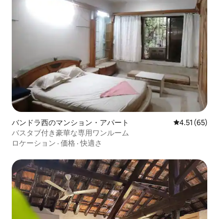
バンドラ西のマンション・アパート
レビュー65件
4.51 (65)
バスタブ付き豪華な専用ワンルーム
ロケーション
·
価格
·
快適さ