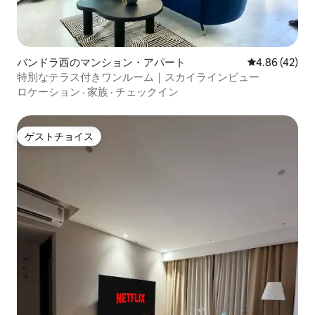
バンドラ西のマンション・アパート
レビュー42件
4.86 (42)
特別なテラス付きワンルーム｜スカイラインビュー
ロケーション
·
家族
·
チェックイン
ゲストチョイス
ゲストチョイス