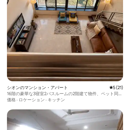
シオンのマンション・アパート
レビュー2
5 (21)
16階の豪華な3寝室2バスルームの2階建て物件、ペット同伴
OK
価格
·
ロケーション
·
キッチン