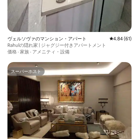
ヴェルソヴァのマンション・アパート
レビュー61件
4.84 (61)
Rahulの隠れ家 | ジャグジー付きアパートメント
価格
·
家族
·
アメニティ・設備
スーパーホスト
スーパーホスト