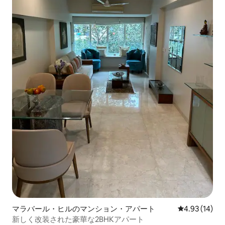
マラバール・ヒルのマンション・アパート
レビュー14件
4.93 (14)
新しく改装された豪華な2BHKアパート