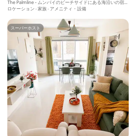
The Palmline - ムンバイのビーチサイドにある海沿いの宿泊
先
ロケーション
·
家族
·
アメニティ・設備
スーパーホスト
スーパーホスト