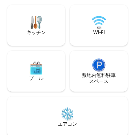
evening stroll by the sea, everything is
キーピングで、す
just around the corner.
す。空港と南ボンベイ
たりとした空間の
カップル、クリエ
カーに最適です。
キッチン
Wi-Fi
敷地内無料駐⁠車
プール
ス⁠ペ⁠ー⁠ス
エアコン