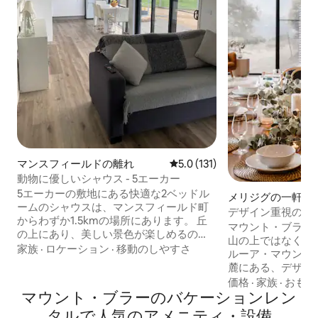
マンスフィールドの離れ
レビュー131件、5つ星中5.0
5.0 (131)
動物に優しいシャウス - 5エーカー
5エーカーの敷地にある快適な2ベッドル
メリジグの一軒家
ームのシャウスは、マンスフィールド町
デザイン重視の宿
からわずか1.5kmの場所にあります。 丘
ラー山麓
マウント・ブラー
の上にあり、美しい景色が楽しめるの
山の上ではなく、山
で、リラックスしてくつろぐのに最適な
家族
·
ロケーション
·
移動のしやすさ
ルーア・マウンテ
場所です。 ほとんどのペットを歓迎しま
麓にある、デザイン
す。隣接する安全な庭をご用意していま
Merrijigは、
価格
·
家族
·
おもて
す。 家の中に入れる場合は、ペットを一
マウント・ブラーのバケーションレン
から5分の場所にあります。
人で中に入れないでください。ソファや
動物が自由に歩き
タルで人気のアメニティ・設備
ベッドに座らせてください。外に出す場