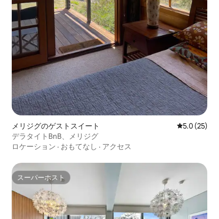
メリジグのゲストスイート
レビュー25
5.0 (25)
デラタイトBnB、メリジグ
ロケーション
·
おもてなし
·
アクセス
スーパーホスト
スーパーホスト