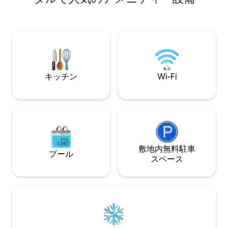
しく、景色はまさ
合は、農場の動物が近くにいるので、ペ
場所です。 私たちは、滞在先も目的地と
ットにはリードをつけてください。 （ご
同じくらい思い出
予約前に動物の確認のためメッセージを
と考えています。
お願いします） 隣にも8名様用の家があ
も、夏の青空の下
ります。
での冒険でも、山
り、Roamもあな
キッチン
Wi-Fi
敷地内無料駐⁠車
プール
ス⁠ペ⁠ー⁠ス