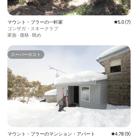
マウント・ブラーの一軒家
レビュー7
5.0 (7)
ゴンザガ・スキークラブ
家族
·
価格
·
眺め
スーパーホスト
スーパーホスト
マウント・ブラーのマンション・アパート
レビュー9件
4.78 (9)