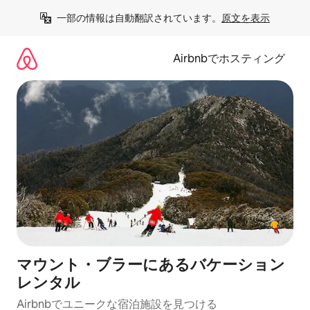
コ
一部の情報は自動翻訳されています。
原文を表示
ン
テ
ン
Airbnbでホスティング
ツ
に
ス
キ
ッ
プ
マウント・ブラーにあるバケーション
レンタル
Airbnbでユニークな宿泊施設を見つける