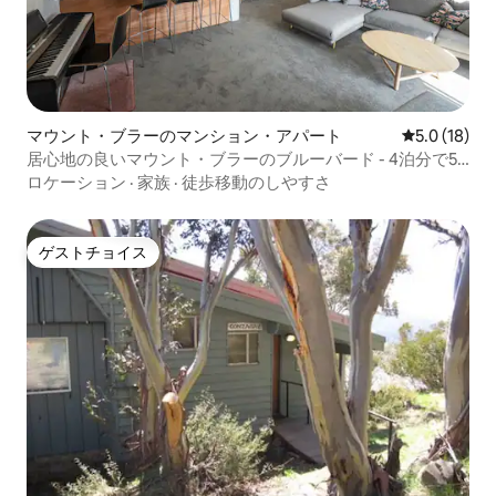
マウント・ブラーのマンション・アパート
レビュー18
5.0 (18)
居心地の良いマウント・ブラーのブルーバード - 4泊分で5
泊分をご利用いただけます。
ロケーション
·
家族
·
徒歩移動のしやすさ
ゲストチョイス
ゲストチョイス