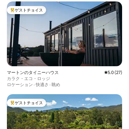
ゲストチョイス
大好評のゲストチョイスです。
マートンのタイニーハウス
レビュー27
5.0 (27)
カラク・エコ・ロッジ
ロケーション
·
快適さ
·
眺め
ゲストチョイス
大好評のゲストチョイスです。