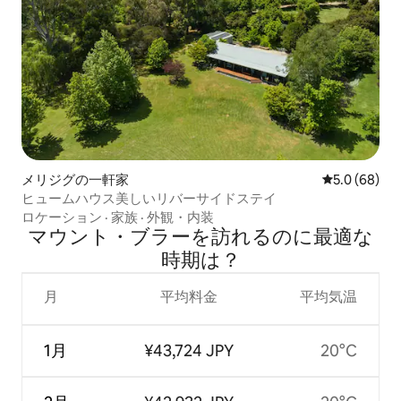
メリジグの一軒家
レビュー68
5.0 (68)
ヒュームハウス美しいリバーサイドステイ
ロケーション
·
家族
·
外観・内装
マウント・ブラーを訪⁠れ⁠るの⁠に最⁠適⁠な
時⁠期⁠は⁠？
月
平均料金
平均気温
1月
¥43,724 JPY
20°C