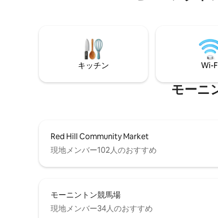
ます。 プライベートデッキで温かいお風
レストラン、パブ、カフェ、公園、景色
呂に浸か
の良い散歩道、歴史的ランドマークまで
ださい。
徒歩10分です。 道の向かい側にある公共
歴のある
交通機関でマーサ山のビーチショップま
ター、国
たはフランクストンへ行くことができま
品」を提
す。 ID：63880
で徒歩圏
キッチン
Wi-F
岸沿いの
モーニ
Red Hill Community Market
現地メンバー102人のおすすめ
モーニントン競馬場
現地メンバー34人のおすすめ