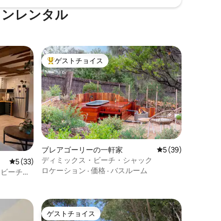
ョンレンタル
ゲストチョイス
大好評のゲストチョイスです。
ブレアゴーリーの一軒家
レビュー39件、5
5 (39)
ディミックス・ビーチ・シャック
レビュー33件、5つ星中5つ星の平均評価
5 (33)
ロケーション
·
価格
·
バスルーム
ス、ビーチと
ゲストチョイス
ゲストチョイス