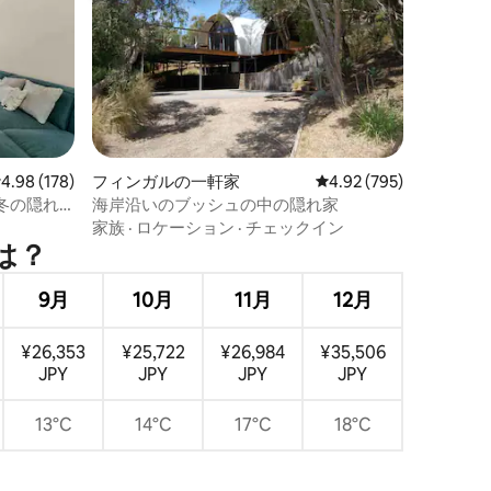
レビュー178件、5つ星中4.98つ星の平均評価
4.98 (178)
フィンガルの一軒家
レビュー795件、5つ星
4.92 (795)
冬の隠れ
海岸沿いのブッシュの中の隠れ家
家族
·
ロケーション
·
チェックイン
は⁠？
9月
10月
11月
12月
¥26,353
¥25,722
¥26,984
¥35,506
JPY
JPY
JPY
JPY
13°C
14°C
17°C
18°C