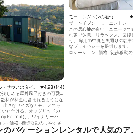
モーニングトンの離れ
ザ・ヘイブン・モーニントン
この居心地の良い、ユニークで
れ家で休息、リラックス、回復
う。 専用の中庭と裏通りの駐車
なプライバシーを提供します。 ワイナリ
ー、ビーチ、カフェ、レストラ
ロケーション
·
価格
·
徒歩移動の
フ、温泉などを探索するロマン
休暇に最適です。モーニントン
しいビーチまで車で4分（2.1 k
中4.94つ星の平均評価
ンストリートのショップやカフ
でわずか5分（2.2 km）です。 
寝室1室、クイーンサイズベッ
ル・サウスのタイニ
レビュー144件、5つ星中4.98つ星の平均評価
4.98 (144)
イレとシャワー、お茶/コーヒー
で楽しめる屋外風呂付きの可愛
ー設備、冷蔵庫、バーベキュー
さなお家
bnb手数料が料金に含まれるようにな
庭園の中の屋外設備。
。 小さなサイズながら、とても
ていただける、オフグリッドの
 Tiny Retreatは、ワイナリーバレ
ラマビューとユニークな個性的
ョン
·
価格
·
徒歩移動のしやすさ
ンのバケーションレンタルで人気のア
、滞在をさらに特別なものにし