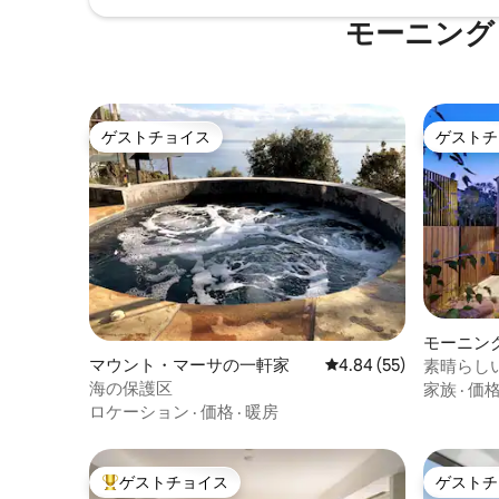
モーニング
ゲストチョイス
ゲストチ
ゲストチョイス
ゲストチ
モーニン
マウント・マーサの一軒家
レビュー55件、5つ星中
4.84 (55)
素晴らし
イリッシ
海の保護区
家族
·
価
ロケーション
·
価格
·
暖房
ゲストチョイス
ゲストチ
大好評のゲストチョイスです。
ゲストチ