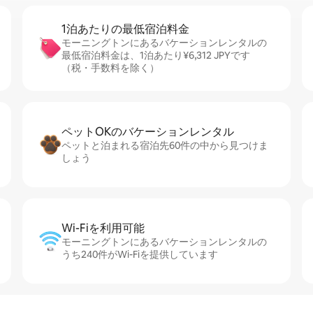
1泊あたりの最⁠低⁠宿⁠泊⁠料⁠金
モーニングトンにあるバケーションレンタルの
最低宿泊料金は、1泊あたり¥6,312 JPYです
（税・手数料を除く）
ペットOKのバ⁠ケ⁠ー⁠シ⁠ョ⁠ンレ⁠ン⁠タ⁠ル
ペットと泊まれる宿泊先60件の中から見つけま
しょう
Wi-Fiを利⁠用⁠可⁠能
モーニングトンにあるバケーションレンタルの
うち240件がWi-Fiを提供しています