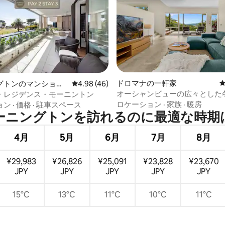
中4.98つ星の平均評価
ドロマナの一軒家
グトンのマンショ
レビュー46件、5つ星中4.98つ星の平均評価
4.98 (46)
ート
オーシャンビューの広々とした
・レジデンス・モーニントン
家
ロケーション
·
家族
·
暖房
ョン
·
価格
·
駐車スペース
ニングトンを訪⁠れ⁠るの⁠に最⁠適⁠な時⁠期⁠
4月
5月
6月
7月
8月
¥29,983
¥26,826
¥25,091
¥23,828
¥23,670
JPY
JPY
JPY
JPY
JPY
15°C
13°C
11°C
10°C
11°C