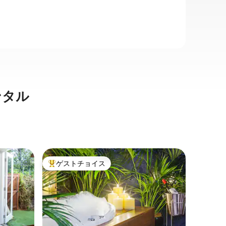
ンタル
セーフテ
ゲストチョイス
ゲス
大好評のゲストチョイスです。
大好評
ン・アパ
ビーチフ
「サンセ
です！ 
を、フロ
けます。
ルスタジ
価格
·
ロ