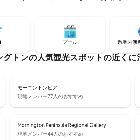
り、クイーンベッドでお休みく
自然に囲まれていながら、受賞
3つのワイナリーや、「地元のス
際的なワイン、地元の珍しい逸
供するハット付きレストランま
内です。ビーチや自然豊かな海
i
プール
敷地内無料駐
自然エリアに近いです。
ングトンの人気観光スポットの近くに
モーニントンピア
現地メンバー77人のおすすめ
Mornington Peninsula Regional Gallery
現地メンバー44人のおすすめ