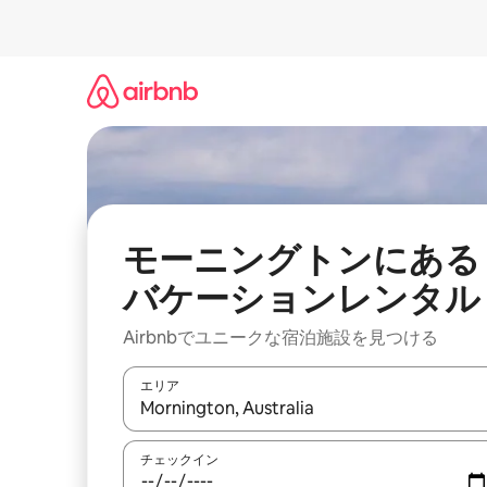
コ
ン
テ
ン
ツ
に
ス
キ
ッ
プ
モーニングトンにある
バケーションレンタル
Airbnbでユニークな宿泊施設を見つける
エリア
検索結果が表示されたら、上下の矢印キーを使っ
チェックイン