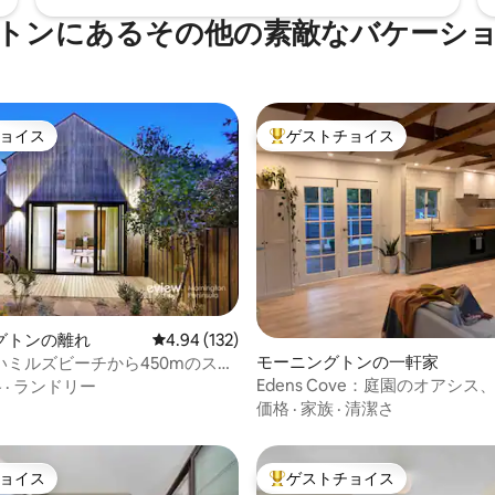
トンにあるその他の素敵なバケーシ
ョイス
ゲストチョイス
ョイス
大好評のゲストチョイスです。
グトンの離れ
レビュー132件、5つ星中4.94つ星の平均評価
4.94 (132)
4.84つ星の平均評価
モーニングトンの一軒家
いミルズビーチから450mのスタ
ュなアパート
Edens Cove：庭園のオアシ
格
·
ランドリー
メインストリートの近く
価格
·
家族
·
清潔さ
ョイス
ゲストチョイス
ョイス
大好評のゲストチョイスです。