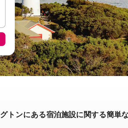
ンに⁠あ⁠る宿⁠泊⁠施⁠設⁠に関⁠す⁠る簡⁠単⁠な