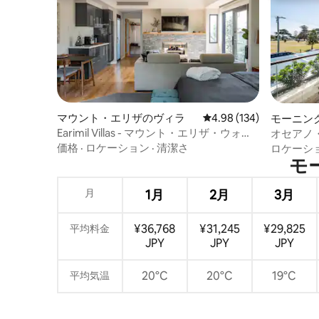
マウント・エリザのヴィラ
レビュー134件、5つ星
4.98 (134)
モーニン
ン・アパ
Earimil Villas - マウント・エリザ・ウォー
オセアノ
ターフロント - ヴィラ2
価格
·
ロケーション
·
清潔さ
ロケーシ
モー
月
1月
2月
3月
¥36,768
¥31,245
¥29,825
平均料金
JPY
JPY
JPY
20°C
20°C
19°C
平均気温