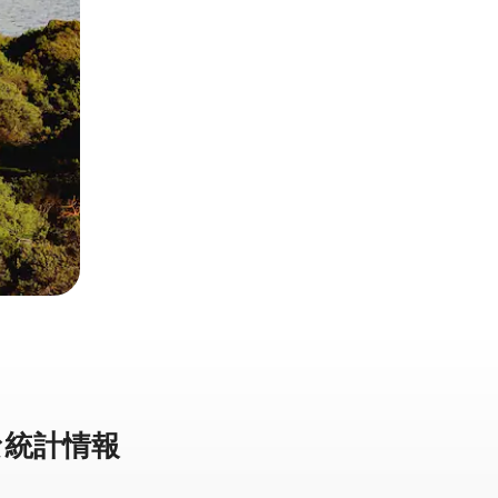
統⁠計⁠情⁠報