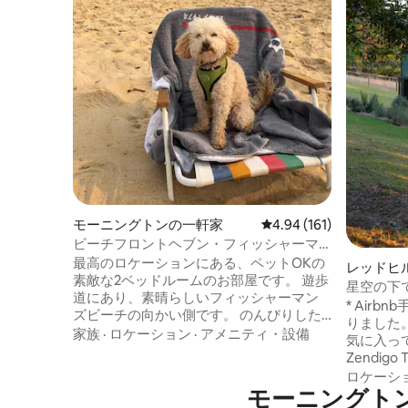
モーニングトンの一軒家
レビュー161件、5つ星
4.94 (161)
ビーチフロントヘブン・フィッシャーマ
ンズビーチ・モーニントン
最高のロケーションにある、ペットOKの
レッドヒ
素敵な2ベッドルームのお部屋です。 遊歩
ーハウス
星空の下
道にあり、素晴らしいフィッシャーマン
らしい小
* Air
ズビーチの向かい側です。 のんびりした
りました
り、水泳をしたり、あらゆるウォーター
家族
·
ロケーション
·
アメニティ・設備
気に入っ
アクティビティに最適です。 Lilo's cafeと
Zendigo
フィッシャーマンズビーチのボートラン
ーのパノ
ロケーシ
プまで徒歩2分。 モーニントンのメインス
モーニングト
な演出で
トリート、公園、ショップ、素晴らしい