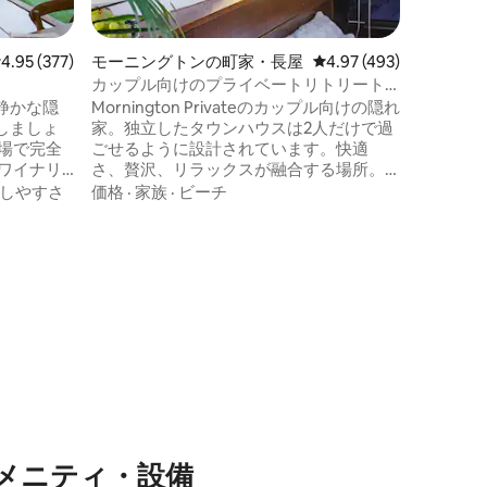
ンからわ
す。 冷
レンジ、
レビュー377件、5つ星中4.95つ星の平均評価
4.95 (377)
モーニングトンの町家・長屋
レビュー493件、5つ星
4.97 (493)
がありま
カップル向けのプライベートリトリート
ームアパ
体験（ダブルスパ＆ファイヤー）
静かな隠
Mornington Privateのカップル向けの隠れ
オープン
しましょ
家。独立したタウンハウスは2人だけで過
星の「サ
場で完全
ごせるように設計されています。快適
リートで
さ、贅沢、リラックスが融合する場所。
を再発見
ン、ゴル
ペニンシュラを1日探索した後は、豪華な
しやすさ
価格
·
家族
·
ビーチ
チックな
キングベッドに沈み込むか、ガス式ログ
の素晴ら
暖炉のそばでくつろぎましょう。 あなた
m）、メイ
だけのマッサージチェアでリラックス
ェまで車
し、スマートテレビでお気に入りの番組
宿泊施設 -
をストリーミングしましょう。または、
ド、専用ト
屋外の中庭に出て、ダブルスパバスに浸
/トースタ
かるのも良いでしょう。記念日、ベビー
、美しい
ムーン、ロマンチックな週末旅行に最適
な場所です。2人だけで。
メニティ・設備