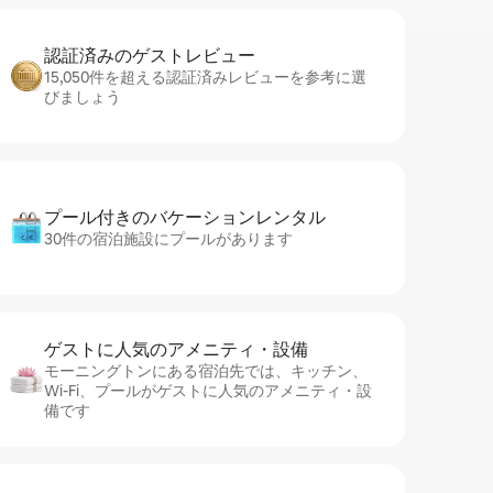
認証済みのゲ⁠ス⁠ト⁠レ⁠ビ⁠ュ⁠ー
15,050件を超える認証済みレビューを参考に選
びましょう
プール付きのバ⁠ケ⁠ー⁠シ⁠ョ⁠ンレ⁠ン⁠タ⁠ル
30件の宿泊施設にプールがあります
ゲストに人⁠気⁠のア⁠メ⁠ニ⁠テ⁠ィ・設⁠備
モーニングトンにある宿泊先では、キッチン、
Wi-Fi、プールがゲストに人気のアメニティ・設
備です