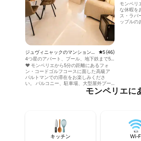
モンペリ
な休暇をお楽
ス・ラバ
ップルの
過ごすた
です。 赤外線サウナ、デュオバスタブ、
XXLシ
ど 快適さ、リラクゼーション、プライバ
シーを兼
ジュヴィニャックのマンション・
レビュー46件、5
5 (46)
が考え抜かれて
アパート
4つ星のアパート、プール、地下鉄まで5
ョップが
分、ビーチまで20分
❤ モンペリエから5分の距離にあるフォ
電車で1
ン・コードゴルフコースに面した高級ア
す。
パルトマンでの滞在をお楽しみくださ
い。 バルコニー、駐車場、大型屋外プー
モンペリエに
ルを備えた、静かでエレガントなエアコ
ン付きアパートメント。 リラックスした
週末、出張、または休暇に最適です。バ
ルコニー付き38㎡のアパートメント。ク
イーンサイズベッド、ビデオプロジェク
ター、本格的なソファベッド、バスタ
ブ、洗面台、設備の整ったキッチン、50
インチテレビ。主要道路へのアクセスが
キッチン
Wi-F
良好。屋内温水プール、スパ、4つ星ハマ