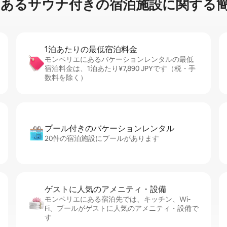
るサ⁠ウ⁠ナ⁠付⁠き⁠の宿⁠泊⁠施⁠設⁠に関⁠す⁠る簡⁠
1泊あたりの最⁠低⁠宿⁠泊⁠料⁠金
モンペリエにあるバケーションレンタルの最低
宿泊料金は、1泊あたり¥7,890 JPYです（税・手
数料を除く）
プール付きのバ⁠ケ⁠ー⁠シ⁠ョ⁠ンレ⁠ン⁠タ⁠ル
20件の宿泊施設にプールがあります
ゲストに人⁠気⁠のア⁠メ⁠ニ⁠テ⁠ィ・設⁠備
モンペリエにある宿泊先では、キッチン、Wi-
Fi、プールがゲストに人気のアメニティ・設備で
す