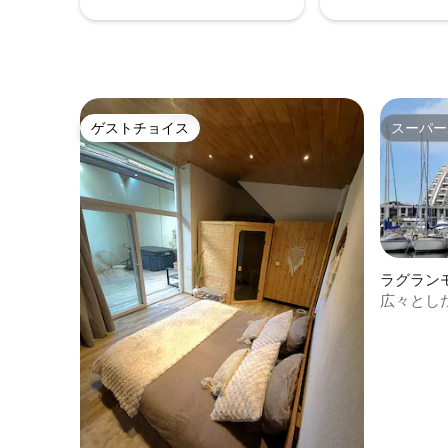
ムのご利用が可能：1名様33ユーロ（割引
あり）。
ゲストチョイス
スーパー
ゲストチョイス
スーパー
ラグラン
パート
広々とし