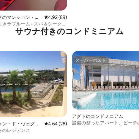
つ星中5つ星の平均評価
クのマンション・ア
レビュー89件、5つ星中4.92つ星の平均評価
4.92 (89)
きラブルーム • スパ＆シークレ
サウナ付きのコンドミニアム
ム
スーパーホスト
スーパーホスト
中4.85つ星の平均評価
アグドのコンドミニアム
設備の整ったアパート、ビーチ
ャン・ド・ヴェダの
レビュー28件、5つ星中4.64つ星の平均評価
4.64 (28)
季節限定のプール
ニアム
きのレジデンス