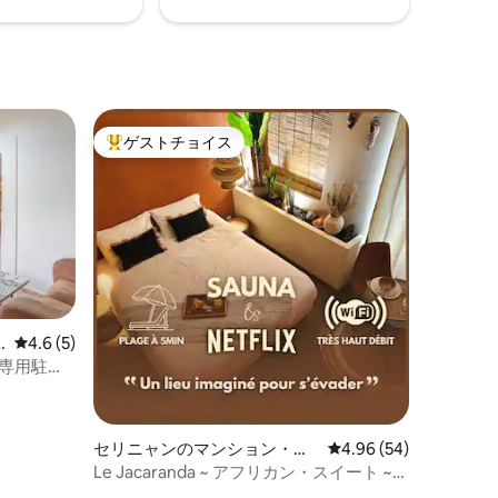
ゲストチョイス
大好評のゲストチョイスです。
レビュー5件、5つ星中4.6つ星の平均評価
4.6 (5)
、専用駐車
セリニャンのマンション・ア
レビュー54件、5つ星
4.96 (54)
パート
Le Jacaranda ~ アフリカン・スイート ~
エアコン＆Netflix