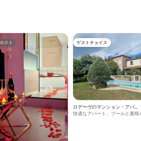
つ星中5つ星の平均評価
ホスト
ゲストチョイス
ホスト
ゲストチョイス
ロデーヴのマンション・アパ
ート
快適なアパート、プールと素晴
色