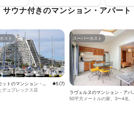
サウナ付きのマンション・アパート
ホスト
スーパーホスト
ホスト
スーパーホスト
モットのマンション・ア
レビュー7件、5つ星中5つ星の平均評価
5 (7)
たデュプレックス店
ラヴェルヌのマンション・アパ
ート
50平方メートルの家、3〜4名
場、静か、サウナ