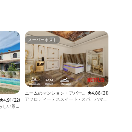
スーパーホスト
スーパーホスト
ニームのマンション・アパー
レビュー21件、5つ星
4.86 (21)
ト
アフロディーテススイート - スパ、ハマ
レビュー22件、5つ星中4.91つ星の平均評価
4.91 (22)
ム、バルネオセンター、ニーム
らしい景