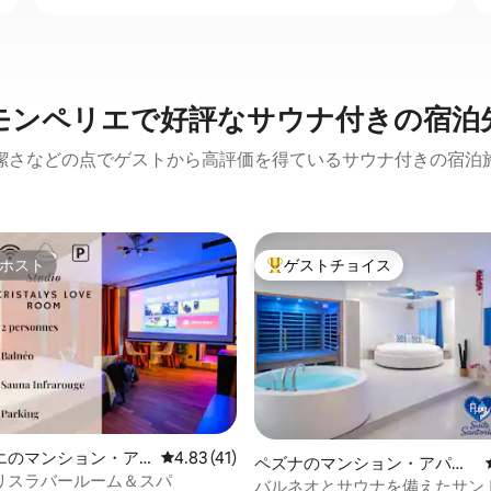
モンペリエで好評なサウナ付きの宿泊
潔さなどの点でゲストから高評価を得ているサウナ付きの宿泊
ホスト
ゲストチョイス
ホスト
大好評のゲストチョイスです。
エのマンション・ア
レビュー41件、5つ星中4.83つ星の平均評価
4.83 (41)
ペズナのマンション・アパー
リスラバールーム＆スパ
ト
バルネオとサウナを備えたサン