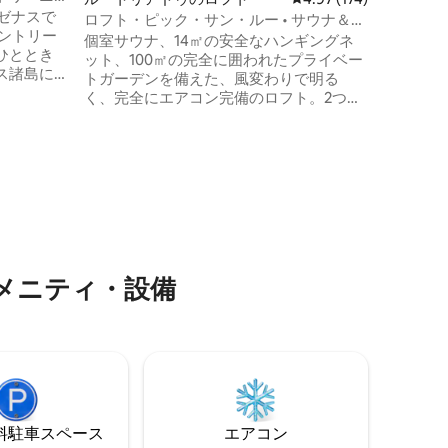
ペゼナスで
る池のほ
ロフト・ピック・サン・ルー • サウナ＆吊
リラクゼ
り下げ式ベッド
個室サウナ、14㎡の安全なハンギングネ
ひととき
ット、100㎡の完全に囲われたプライベー
ス諸島に
トガーデンを備えた、風変わりで明る
は、逃
く、完全にエアコン完備のロフト。2つの
求めるカ
独立した就寝スペースには、160cmのダ
います。
ブルベッド2台（うち1台は折りたたみ式）
XXLラウ
と90cmのシングルマットレス1台があり
ーヘッド
ます。ホテル品質の寝具、設備の整った
ア、ダブ
キッチン、床暖房、Weberバーベキュ
雰囲気…す
ー、専用駐車場。ピック・サン・ルーま
を忘れて過
で5分、モンペリエまで20分、ビーチ、セ
す。
ヴェンヌ、サン・ギレム・ル・デゼール
まで30分。
メニティ・設備
⁠車ス⁠ペ⁠ー⁠ス
エアコン