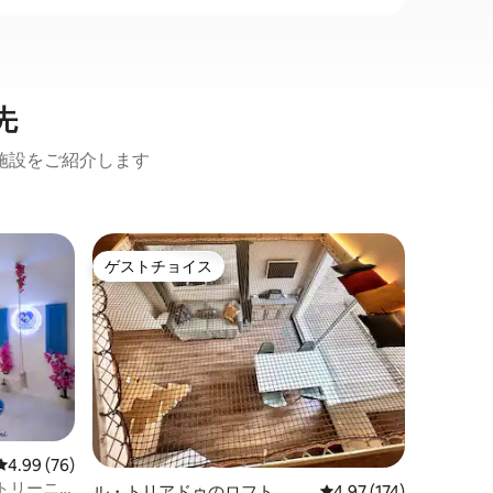
先
施設をご紹介します
ブジーグ
ゲストチョイス
ゲス
ゲストチョイス
大好評
ラ・トレ
け入れ
ブジグの
な居心地
く、タウ
ます。海
の小さな
階の赤サ
ーのある
灰岩の雰
レビュー76件、5つ星中4.99つ星の平均評価
4.99 (76)
地帯に面
トリーニ
ル・トリアドゥのロフト
レビュー174件、5つ星
4.97 (174)
す。独特