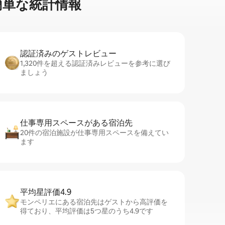
単⁠な統⁠計⁠情⁠報
認証済みのゲ⁠ス⁠ト⁠レ⁠ビ⁠ュ⁠ー
1,320件を超える認証済みレビューを参考に選び
ましょう
仕事専用ス⁠ペ⁠ー⁠スがあ⁠る宿⁠泊⁠先
20件の宿泊施設が仕事専用スペースを備えてい
ます
平均星評価4.9
モンペリエにある宿泊先はゲストから高評価を
得ており、平均評価は5つ星のうち4.9です