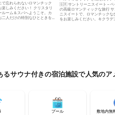
エで忘れられないロマンチック
島のロマンティックスイート
🇬🇷 サントリーニスイート – 
しみください！ クリスタリ
の高級ロマンティックな旅行 サントリー
ールーム＆スパへようこそ。カ
ニスイートで、ロマンチックな
お二人だけの特別なひとときを
をお楽しみください。キクラデ
めにデザインされた高級な空間
インスパイアされたラブルーム
避、リラックス、そして断絶を
ャワー、シネマルーム、エアコンな
ップルのためにデザインされて
プライベートバスタブ、サウナ、
ね備えた滞在のために、すべて
つ星中5つ星の平均評価
ンドベッド、天井の鏡、オーバ
います✨ 美しい通りやシ
プロジェクター、タントラチェ
立ち並ぶコメディ広場から路面
ルシャワー、スイング、没入型
5分という理想的なロケーションで
べてのディテールは、2人で時
 特別な体験をするのに最適です！
ごすためにデザインされていま
あるサウナ付きの宿泊施設で人気のア
i
プール
敷地内無料駐