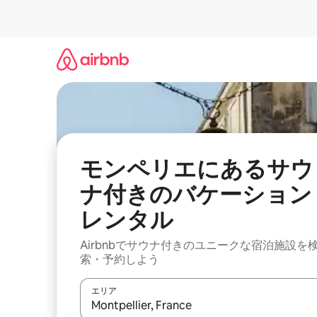
コ
ン
テ
ン
ツ
に
ス
キ
ッ
プ
モンペリエにあるサウ
ナ付きのバケーション
レンタル
Airbnbでサウナ付きのユニークな宿泊施設を
索・予約しよう
エリア
検索結果が表示されたら、上下の矢印キーを使っ