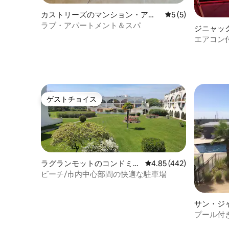
カストリーズのマンション・アパ
レビュー5件、5
5 (5)
ート
ラブ・アパートメント＆スパ
ジニャッ
パート
エアコン付
ットルー
ゲストチョイス
ゲストチョイス
ラグランモットのコンドミニ
レビュー442件、5つ星
4.85 (442)
アム
ビーチ/市内中心部間の快適な駐車場
サン・ジ
コンドミ
プール付