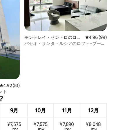
モンテレイ・セントロのロフ
レビュー99件、5つ星
4.96 (99)
ト
パセオ・サンタ・ルシアのロフト+プール
+駐車場
レビュー51件、5つ星中4.92つ星の平均評価
4.92 (51)
ント
？
9月
10月
11月
12月
¥7,575
¥7,575
¥7,890
¥8,048