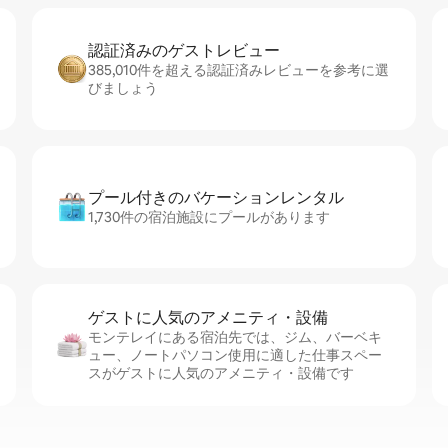
認証済みのゲ⁠ス⁠ト⁠レ⁠ビ⁠ュ⁠ー
385,010件を超える認証済みレビューを参考に選
びましょう
プール付きのバ⁠ケ⁠ー⁠シ⁠ョ⁠ンレ⁠ン⁠タ⁠ル
1,730件の宿泊施設にプールがあります
ゲストに人⁠気⁠のア⁠メ⁠ニ⁠テ⁠ィ・設⁠備
モンテレイにある宿泊先では、ジム、バーベキ
ュー、ノートパソコン使用に適した仕事スペー
スがゲストに人気のアメニティ・設備です