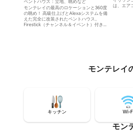
ペントハウス：立地、眺めなど
は、エア
モンテレイの最高のロケーションと360度
の中心部
の眺め！ 高級仕上げとAlexaシステムを備
位置して
えた完全に改装されたペントハウス。
屋上テラ
Firestick（チャンネル＆イベント）付きの
ポットの
65インチと50インチの2つの画面。アクセ
ダンな設
スが簡単で安全なエリアに位置していま
たこのア
す。 2階建てのペントハウス： 下の階：キ
めるカッ
ッチン、ダイニングルーム、ソファベッ
です。活
ド付きのソーシャルエリア、オニキスの
オで、モ
テーブル、暖炉、冷凍庫、フルバスルー
ましょう
ム、テレビ、テラス（アームチェア） 上
モンテレイ
階：寝室、クイーンサイズベッド、テレ
ビ、ミニバー、机 プール、ジム、会議室
キッチン
Wi-F
モン