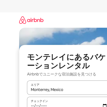
コ
ン
テ
ン
ツ
に
ス
キ
ッ
プ
モンテレイにあるバケ
ーションレンタル
Airbnbでユニークな宿泊施設を見つける
エリア
検索結果が表示されたら、上下の矢印キーを使っ
チェックイン