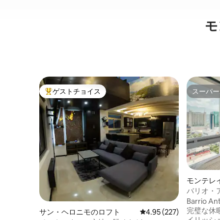
モ
ゲストチョイス
スーパー
大好評のゲストチョイスです。
スーパー
モンテレ
ョン・ア
バリオ・
ム、街の
Barrio 
完璧な休
サン・ヘロニモのロフト
レビュー227件、5つ星
4.95 (227)
イリッシ