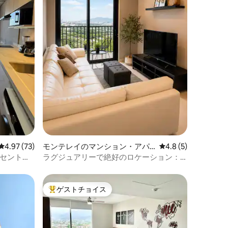
レビュー73件、5つ星中4.97つ星の平均評価
4.97 (73)
モンテレイのマンション・アパ
レビュー5件、5つ星
4.8 (5)
ート
 セントロ
ラグジュアリーで絶好のロケーション：
Arena Mty-Parque Fundidora
ゲストチョイス
大好評のゲストチョイスです。