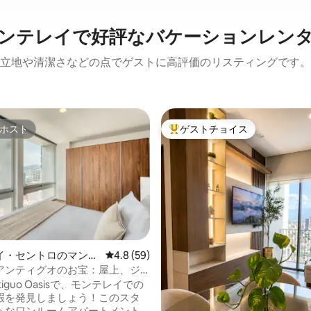
ンテレイで好評なバケーションレン
立地や清潔さなどの点でゲストに高評価のリスティングです。
ホスト
ゲストチョイス
ホスト
大好評のゲストチョイスです。
イ・セントロのマンシ
レビュー59件、5つ星中4.8つ星の平均評価
4.8 (59)
パート
アンティグオのお宝：屋上、ジ
眺め！
Antiguo Oasisで、モンテレイでの
暇を発見しましょう！このスタ
中4.95つ星の平均評価
ュなワンルームアパートメント