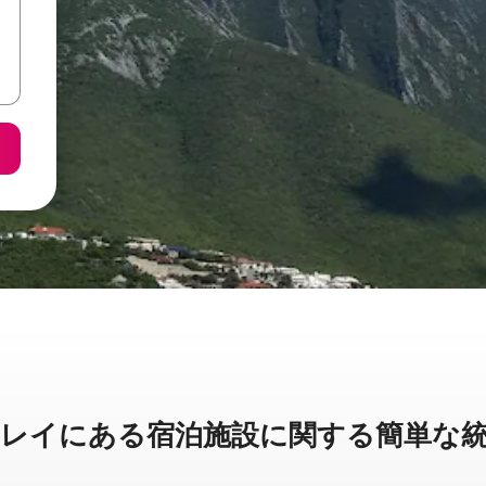
イに⁠あ⁠る宿⁠泊⁠施⁠設⁠に関⁠す⁠る簡⁠単⁠な統⁠