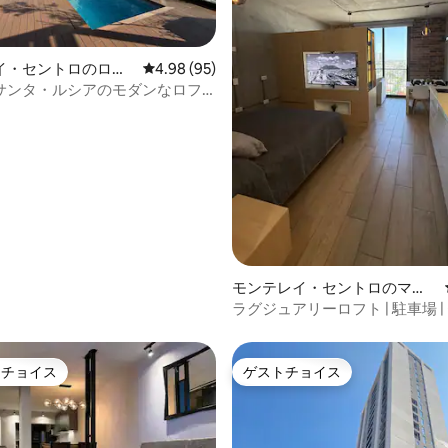
イ・セントロのロフ
レビュー95件、5つ星中4.98つ星の平均評価
4.98 (95)
サンタ・ルシアのモダンなロフ
つ星中5つ星の平均評価
モンテレイ・セントロのマン
ション・アパート
ラグジュアリーロフト | 駐車場 |
MTY（バリオW）
トチョイス
ゲストチョイス
ゲストチョイスです。
ゲストチョイス