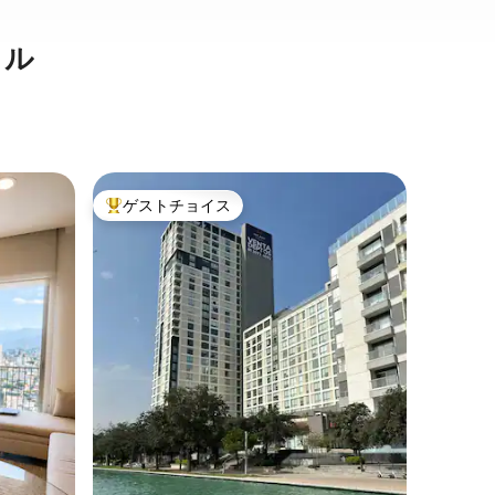
タル
モンテレ
ゲストチョイス
ゲスト
大好評のゲストチョイスです。
ゲスト
ト
バンゴッ
ン・スタ
有名なヴ
作品で飾
あるこの
メントは
し、マク
ン、バー
ー、モー
フンディ
ス、モン
メックス
です。プ
街全体を
にはセロ