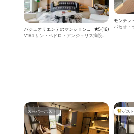
モンテレ
ト
パセオ・
バジェオリエンテのマンション・
レビュー16件、5
5 (16)
ト
アパート
V184 サン・ペドロ・アンジェリス病院周
辺のアパート
スーパーホスト
ゲス
スーパーホスト
大好評の