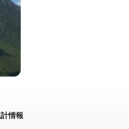
計⁠情⁠報