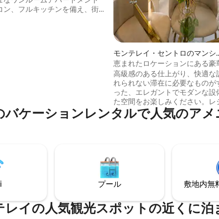
コン、フルキッチンを備え、街
という理想的なロケーションに
います。素晴らしい街の景色、
スへのアクセス、近くの観光ス
利便性をお楽しみください。モ
モンテレイ・セントロのマンシ
備と絶好のロケーションを備え
ン・アパート
恵まれたロケーションにある豪
パートは、快適さと便利さを求
ートメント
高級感のある仕上がり、快適な
プルやお一人での旅行者に最適
れられない滞在に必要なものが
気に満ちたバリオ・アンティグ
った、エレガントでモダンな設
ンテレイの最高の魅力を体験し
た空間をお楽しみください。レ
。
のバケーションレンタルで人気のアメ
ビジネスの旅行に最適です。 この高級ア
パートメントで贅沢な体験をお
ださい。モダンでエレガントな
った空間をお楽しみください。
スケットボールコート、スポー
ゲームルーム、ラウンジルーム
屋、コワーキングスペース、バ
ーグリル、タワー内のランドリ
i
プール
敷地内無料駐
素晴らしいアメニティをご利用
ます。
テレイの人気観光スポットの近くに泊