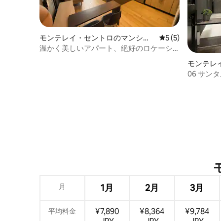
モンテレイ・セントロのマンショ
レビュー5件、5
5 (5)
ン・アパート
温かく美しいアパート、絶好のロケーシ
ョン
モンテレ
ション・
06 サ
ド付き設
月
1月
2月
3月
¥7,890
¥8,364
¥9,784
平均料金