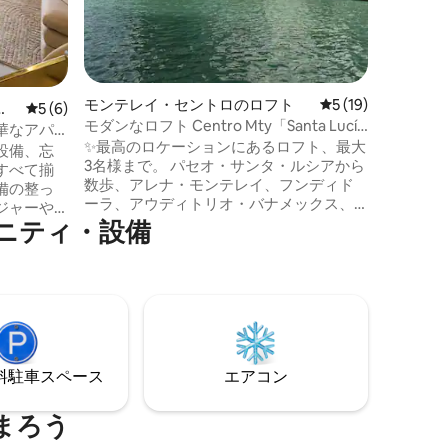
モンテレイ・セントロのロフト
レビュー19件、5
5 (19)
ョ
レビュー6件、5つ星中5つ星の平均評価
5 (6)
モダンなロフト Centro Mty「Santa Lucía
華なアパ
& Fundidora」
✨最高のロケーションにあるロフト、最大
設備、忘
3名様まで。 パセオ・サンタ・ルシアから
すべて揃
数歩、アレナ・モンテレイ、フンディド
備の整っ
ーラ、アウディトリオ・バナメックス、
ジャーや
シンテルメックス、市内の主要大通りの
ニティ・設備
すぐ近く。 ✨カップル、友人、家族での
楽しみく
旅行や出張に最適なロケーション。 ✨プ
設備の整
ール（メンテナンスのため月曜日は閉
ジム、バ
鎖）、ジム、コワーキングスペースな
ツバー、
ど、ホテルのような設備をご利用いただ
、遊び部
けます。 Wi-Fi + 24時間セキュリティ + 屋
ーベキュ
根付き駐車スペース1台分（無料）。
ーなど、
⁠車ス⁠ペ⁠ー⁠ス
エアコン
いただけ
まろう