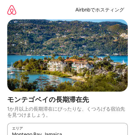
コ
ン
Airbnbでホスティング
テ
ン
ツ
に
ス
キ
ッ
プ
モンテゴベイの長期滞在先
1か月以上の長期滞在にぴったりな、くつろげる宿泊先
を見つけましょう。
エリア
検索結果が表示されたら、上下の矢印キーを使って移動するか、