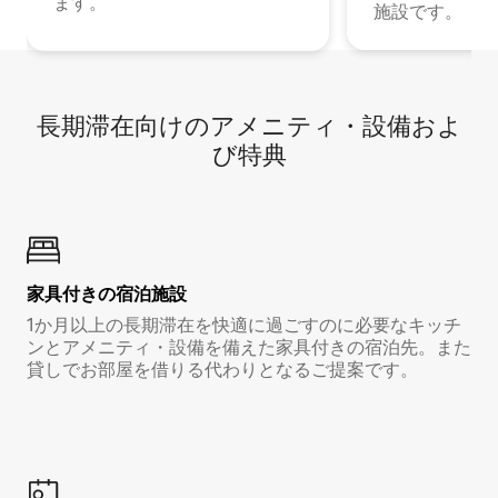
ます。
施設です。
長期滞在向け⁠のア⁠メ⁠ニ⁠テ⁠ィ⁠・設⁠備⁠およ
び特⁠典
家具付き⁠の宿⁠泊⁠施⁠設
1か月以上の長期滞在を快適に過ごすのに必要なキッチ
ンとアメニティ・設備を備えた家具付きの宿泊先。また
貸しでお部屋を借りる代わりとなるご提案です。