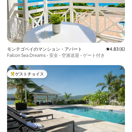
モンテゴベイのマンション・アパート
レビュー6件
4.83 (6)
Falcon Sea Dreams - 安全 - 空港送迎 - ゲート付き
ゲストチョイス
大好評のゲストチョイスです。