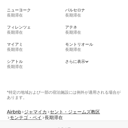
ニューヨーク
バルセロナ
長期滞在
長期滞在
フィレンツェ
アテネ
長期滞在
長期滞在
マイアミ
モントリオール
長期滞在
長期滞在
シアトル
さらに表示
長期滞在
*特定の地域および一部の宿泊施設には例外が適用される場合が
あります。
Airbnb
ジャマイカ
セント・ジェームズ教区
モンテゴ・ベイ
長期滞在