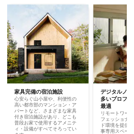
家具完備の宿⁠泊⁠施⁠設
デジタルノマド
多⁠いプ⁠ロ⁠フ⁠ェ⁠
心安らぐ山小屋や、利便性の
高い都市部のマンション・ア
最⁠適
パートなど、さまざまな家具
リモートワーク
付き宿泊施設があり、どこも
フェッショナル
普段お家で使用するアメニテ
ド環境を提供する
ィ・設備がすべてそろってい
事専用スペース