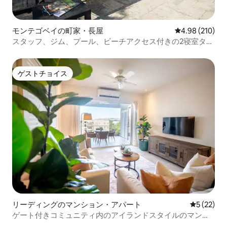
モンテゴベイの町家・長屋
レビュー210件
4.98 (210)
スタッフ、ジム、プール、ビーチアクセス付きの2寝室タウ
ンハウス
ゲストチョイス
ゲストチョイス
リーディングのマンション・アパート
レビュー2
5 (22)
ゲート付きコミュニティ内のアイランドスタイルのマンシ
ョン・アパート