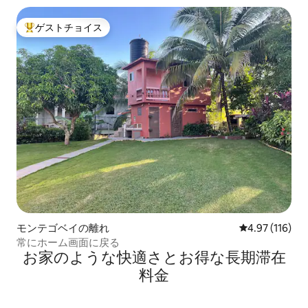
ゲストチョイス
大好評のゲストチョイスです。
モンテゴベイの離れ
レビュー116件
4.97 (116)
常にホーム画面に戻る
お家のような快⁠適⁠さ⁠とお⁠得⁠な長⁠期⁠滞⁠在
料⁠金