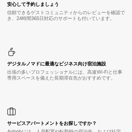
安心して予約しましょう
信頼できるゲストコミュニティからのレビューを確認で
き、24時間365日対応のサポートも付いています。
デジタルノマド⁠に最⁠適⁠なビ⁠ジ⁠ネ⁠ス⁠向⁠け宿⁠泊⁠施⁠設
出張の多いプロフェッショナルには、高速Wi-Fiと仕事
専用スペースを備えた長期滞在先がおすすめです。
サービスアパートメントをお探しですか？
Airbnbには、人員配置や転勤時の宿泊先、および社宅