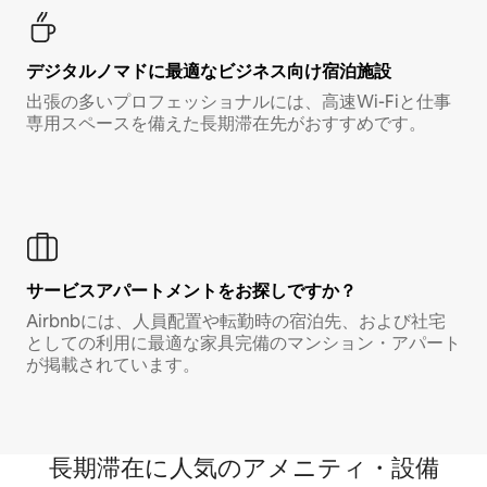
デジタルノマド⁠に最⁠適⁠なビ⁠ジ⁠ネ⁠ス⁠向⁠け宿⁠泊⁠施⁠設
出張の多いプロフェッショナルには、高速Wi-Fiと仕事
専用スペースを備えた長期滞在先がおすすめです。
サービスアパートメントをお探しですか？
Airbnbには、人員配置や転勤時の宿泊先、および社宅
としての利用に最適な家具完備のマンション・アパート
が掲載されています。
長期滞在に人気のアメニティ・設備