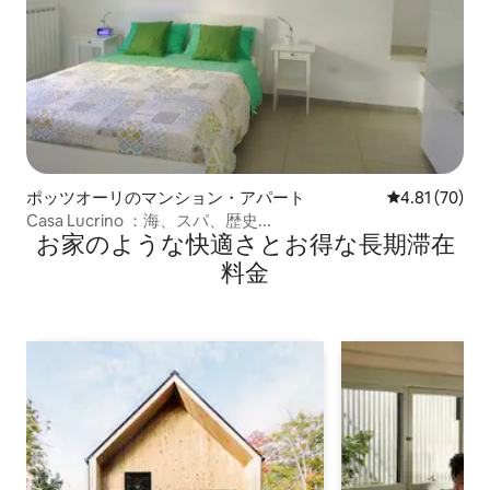
ポッツオーリのマンション・アパート
レビュー70件
4.81 (70)
Casa Lucrino ：海、スパ、歴史...
お家のような快⁠適⁠さ⁠とお⁠得⁠な長⁠期⁠滞⁠在
料⁠金