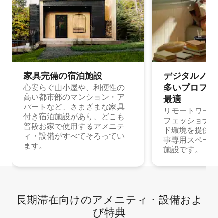
家具完備の宿⁠泊⁠施⁠設
デジタルノマド
多⁠いプ⁠ロ⁠フ⁠ェ⁠
心安らぐ山小屋や、利便性の
高い都市部のマンション・ア
最⁠適
パートなど、さまざまな家具
リモートワーク
付き宿泊施設があり、どこも
フェッショナル
普段お家で使用するアメニテ
ド環境を提供する
ィ・設備がすべてそろってい
事専用スペース
ます。
施設です。
長期滞在向け⁠のア⁠メ⁠ニ⁠テ⁠ィ⁠・設⁠備⁠およ
び特⁠典