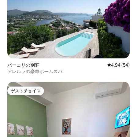
バーコリの別荘
レビュー54件
4.94 (54)
アレルラの豪華ホームスパ
ゲストチョイス
ゲストチョイス