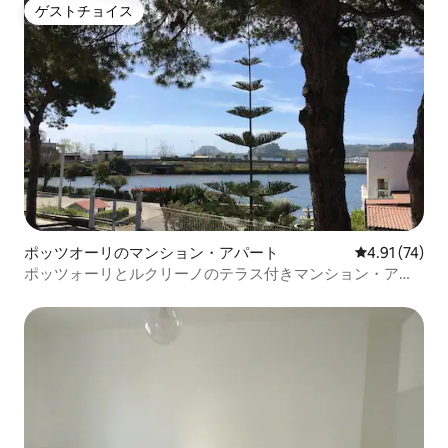
ゲストチョイス
ゲストチョイス
ポッツオーリのマンション・アパート
レビュー74件
4.91 (74)
ポッツォーリとルクリーノのテラス付きマンション・アパ
ート