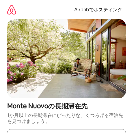
コ
ン
Airbnbでホスティング
テ
ン
ツ
に
ス
キ
ッ
プ
Monte Nuovoの長期滞在先
1か月以上の長期滞在にぴったりな、くつろげる宿泊先
を見つけましょう。