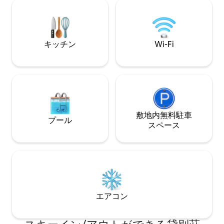
キッチン
Wi-Fi
敷地内無料駐⁠車
プール
ス⁠ペ⁠ー⁠ス
エアコン