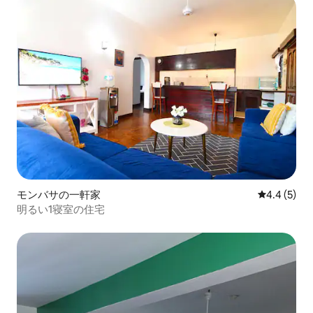
モンバサの一軒家
レビュー5
4.4 (5)
明るい1寝室の住宅