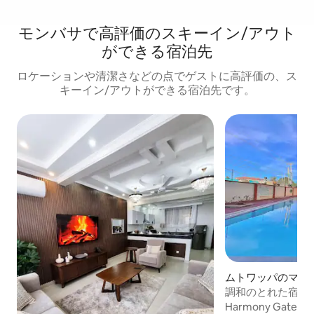
モンバサで高評価のスキーイン/アウト
ができる宿泊先
ロケーションや清潔さなどの点でゲストに高評価の、ス
キーイン/アウトができる宿泊先です。
ムトワッパのマン
パート
調和のとれた宿泊
タワパの人気スポ
Harmony Gatewa