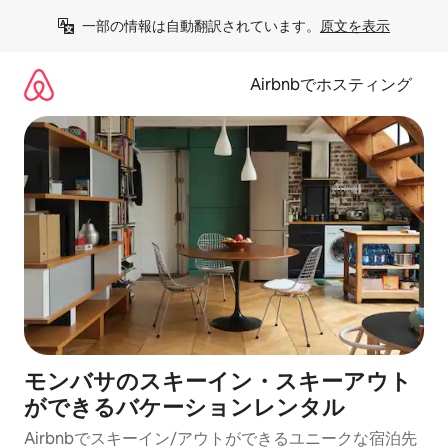
コ
一部の情報は自動翻訳されています。
原文を表示
ン
テ
ン
Airbnbでホスティング
ツ
に
ス
キ
ッ
プ
モンバサのスキーイン・スキーアウト
ができるバケーションレンタル
Airbnbでスキーイン/アウトができるユニークな宿泊先