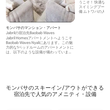
うこそ！ 快適な滞在をお楽しみください
スイミングプール セルフケータリング設
備 ムトワパの人気スポットへのアクセス
が簡単 ビーチ＆レストランへのアクセ
ス。 ショッピング、活気あるナイトライ
フ。 リラクゼー
モンバサのマンション・アパート
ーにも、快適でお
Jabrilの宿泊先Baobab Waves
おひとり様、カッ
Jabril Homesアパートメントへようこそ
です。 活動の近くにある安全で平和な環
Baobab Waves Nyaliにあります。この魅
境に滞在しましょう。 思い出に
力的な1ベッドルームのアパートメントに
のために今すぐご
は、以下のような設備が備わっていま
す。 * 広々としたリビングとダイニング
エリア * 家庭料理に必要な設備・器具の
そろったキッチン * エアコン完備の寝室
＊洗濯機 * 眺めのよいバルコニー * ベビー
プール付きスイミングプール お近くの見
どころ： ビーチの目の前、ハラー・パー
ク、ショッピングモール 特徴 高速Wi-Fi
モンバサのスキーイン/アウトができる
エレベーター ジム ラウンジ 駐車スペース
宿泊先で人気のアメニティ・設備
プール 敷地内に防犯カメラあり 厳重なセ
キュリティ