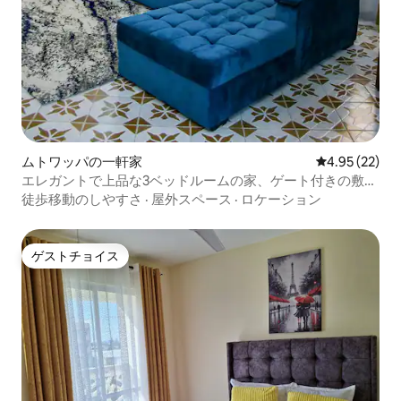
ムトワッパの一軒家
レビュー22件
4.95 (22)
エレガントで上品な3ベッドルームの家、ゲート付きの敷地
内に無料駐車場
徒歩移動のしやすさ
·
屋外スペース
·
ロケーション
ゲストチョイス
ゲストチョイス