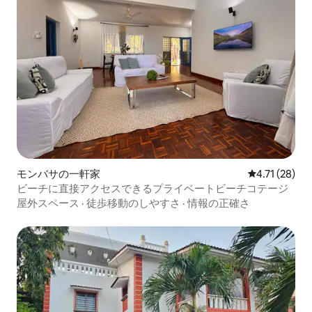
モンバサの一軒家
レビュー28件
4.71 (28)
ビーチに直接アクセスできるプライベートビーチコテージ
屋外スペース
·
徒歩移動のしやすさ
·
情報の正確さ