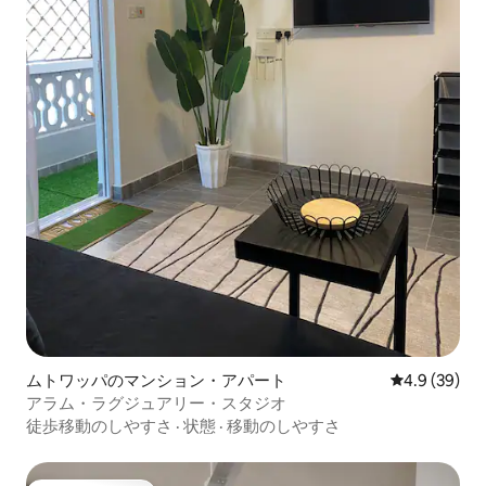
ムトワッパのマンション・アパート
レビュー39
4.9 (39)
アラム・ラグジュアリー・スタジオ
徒歩移動のしやすさ
·
状態
·
移動のしやすさ