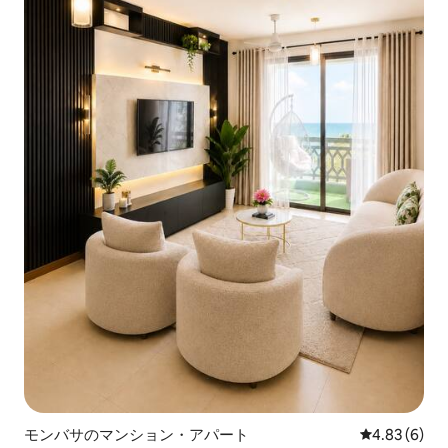
モンバサのマンション・アパート
レビュー6件
4.83 (6)