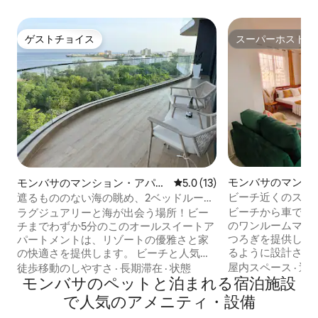
ゲストチョイス
スーパーホスト
ゲストチョイス
スーパーホスト
モンバサのマンシ
モンバサのマンション・アパー
レビュー13件、5つ星中5.0
5.0 (13)
ート
ト
ビーチ近くのスタジ
遮るもののない海の眺め、2ベッドルーム
その後120番
• 完璧な隠れ家• プール
ビーチから車でわ
ラグジュアリーと海が出会う場所！ビー
のワンルームマン
チまでわずか5分のこのオールスイートア
つろぎを提供し、
パートメントは、リゾートの優雅さと家
るように設計され
の快適さを提供します。 ビーチと人気の
も長期滞在にもぴ
ショッピングモールまで徒歩圏内です。
屋内スペース
·
近
徒歩移動のしやすさ
·
長期滞在
·
状態
は、あらゆるもの
屋上のインフィニティプールとエンター
モンバサのペットと泊まれる宿泊施設
す。 特徴： ✔ パノラマビュー ✔ 無料駐車
テイメントラウンジ。 設備の整ったジム
で人気のアメニティ・設備
場 ✔ 高速Wi-Fi＆Netflix ✔ 便利な立地： *
高速Wi-Fi 毎週のハウスキーピング 24時