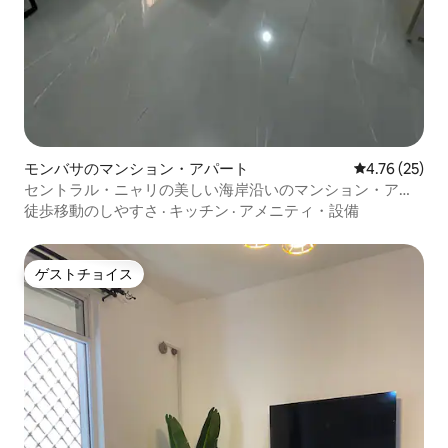
モンバサのマンション・アパート
レビュー25件
4.76 (25)
セントラル・ニャリの美しい海岸沿いのマンション・アパ
ート
徒歩移動のしやすさ
·
キッチン
·
アメニティ・設備
ゲストチョイス
ゲストチョイス