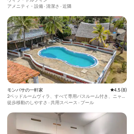
アメニティ・設備
·
清潔さ
·
近隣
モンバサの一軒家
レビュー8
4.5 (8)
2ベッドルームヴィラ、すべて専用バスルーム付き、ニャ
リ、ビーチまで2分、エアコン＆プール
徒歩移動のしやすさ
·
共用スペース
·
プール