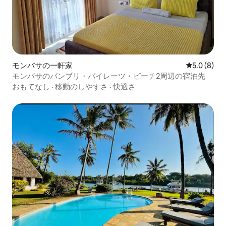
モンバサの一軒家
レビュー8
5.0 (8)
モンバサのバンブリ・パイレーツ・ビーチ2周辺の宿泊先
おもてなし
·
移動のしやすさ
·
快適さ