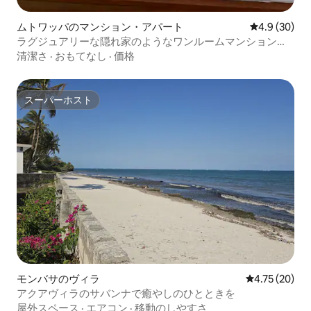
ムトワッパのマンション・アパート
レビュー30
4.9 (30)
ラグジュアリーな隠れ家のようなワンルームマンション／
ラグジュアリーと快適さが融合する空間。
清潔さ
·
おもてなし
·
価格
スーパーホスト
スーパーホスト
モンバサのヴィラ
レビュー20件
4.75 (20)
アクアヴィラのサバンナで癒やしのひとときを
屋外スペース
·
エアコン
·
移動のしやすさ