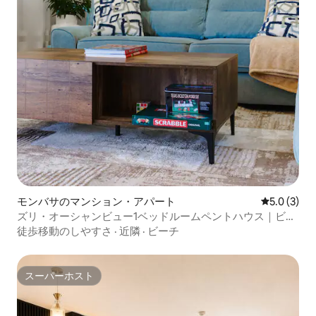
モンバサのマンション・アパート
レビュー3
5.0 (3)
ズリ・オーシャンビュー1ベッドルームペントハウス｜ビー
チアクセス付き
徒歩移動のしやすさ
·
近隣
·
ビーチ
スーパーホスト
スーパーホスト