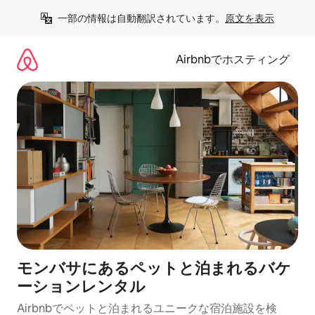
コ
一部の情報は自動翻訳されています。
原文を表示
ン
テ
ン
Airbnbでホスティング
ツ
に
ス
キ
ッ
プ
モンバサにあるペットと泊まれるバケ
ーションレンタル
Airbnbでペットと泊まれるユニークな宿泊施設を検