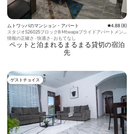
ムトワッパのマンション・アパート
レビュー8件
4.88 (8)
スタジオS26025ブロックB Mtwapaプライドアパートメン
ト
情報の正確さ
·
快適さ
·
おもてなし
ペットと泊まれるまるまる貸切の宿泊
先
ゲストチョイス
ゲストチョイス