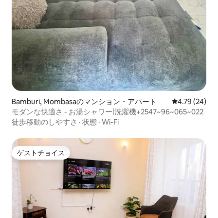
Bamburi, Mombasaのマンション・アパート
レビュー24件
4.79 (24)
モダンな快適さ - お湯シャワー|洗濯機+2547~96~065~022
徒歩移動のしやすさ
·
状態
·
Wi-Fi
ゲストチョイス
ゲストチョイス