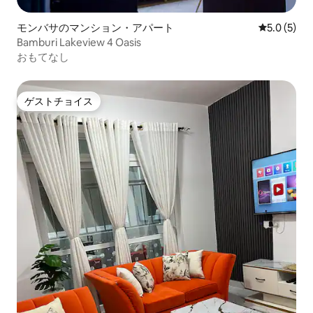
モンバサのマンション・アパート
レビュー5
5.0 (5)
Bamburi Lakeview 4 Oasis
おもてなし
ゲストチョイス
ゲストチョイス