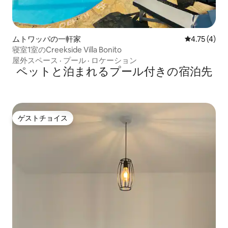
ムトワッパの一軒家
レビュー4件
4.75 (4)
寝室1室のCreekside Villa Bonito
屋外スペース
·
プール
·
ロケーション
ペットと泊まれるプール付きの宿泊先
ゲストチョイス
ゲストチョイス