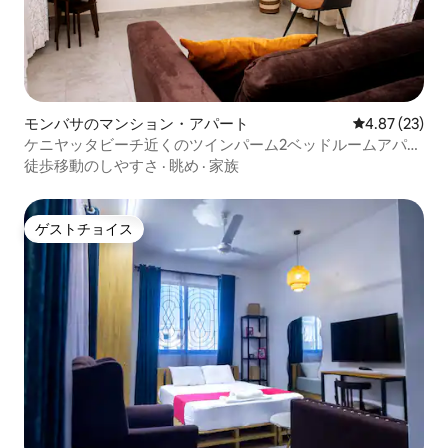
モンバサのマンション・アパート
レビュー23件
4.87 (23)
ケニヤッタビーチ近くのツインパーム2ベッドルームアパー
トメント
徒歩移動のしやすさ
·
眺め
·
家族
ゲストチョイス
ゲストチョイス