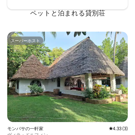
ペットと泊まれる貸別荘
スーパーホスト
スーパーホスト
モンバサの一軒家
レビュー3件
4.33 (3)
ヴィラ・ドルフィン