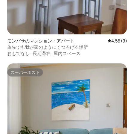
モンバサのマンション・アパート
レビュー9件
4.56 (9)
旅先でも我が家のようにくつろげる場所
おもてなし
·
長期滞在
·
屋内スペース
スーパーホスト
スーパーホスト