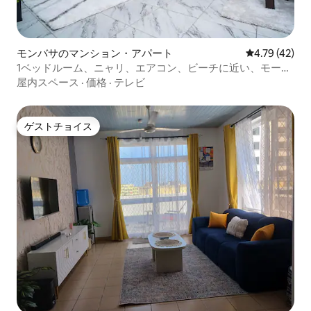
モンバサのマンション・アパート
レビュー42件
4.79 (42)
1ベッドルーム、ニャリ、エアコン、ビーチに近い、モー
ル、Wi-Fi、温水シャワー、洗濯機
屋内スペース
·
価格
·
テレビ
ゲストチョイス
ゲストチョイス