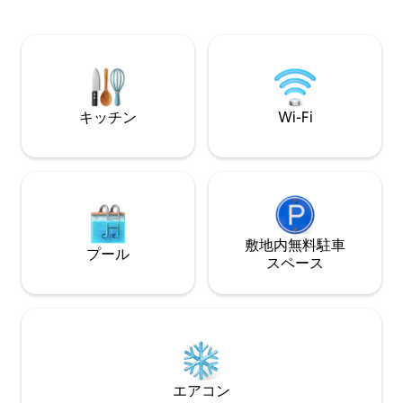
ビーチまで車で5分
間年中無休のセキュアアクセス カップル
ャリ・センターまで
やご家族（最大4名様）に最適です。
パラダイス、サロ
Uber/Glovoの配達を楽しみ、シティモー
ネプチューンビー
ルまで歩いて、楽園でくつろぎましょ
テル、ボイジャー
う。リゾートスタイルのアメニティ・設
まで7 ～10分
備、家庭的なプライバシー。今すぐニャ
リでの休暇をご予約ください！ ご覧の通
キッチン
Wi-Fi
りのお部屋です。
敷地内無料駐⁠車
プール
ス⁠ペ⁠ー⁠ス
エアコン