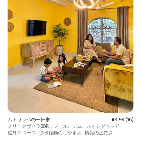
ムトワッパの一軒家
レビュー16件
4.94 (16)
クリークヴィラ2BR：プール、ジム、スイングベッド
屋外スペース
·
徒歩移動のしやすさ
·
情報の正確さ