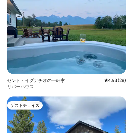
セント・イグナチオの一軒家
レビュー28件
4.93 (28)
リバーハウス
ゲストチョイス
ゲストチョイス