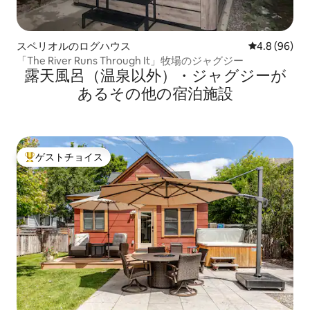
スペリオルのログハウス
レビュー96
4.8 (96)
「The River Runs Through It」牧場のジャグジー
露天風呂（温泉以外）・ジャグジーが
あるその他の宿泊施設
ゲストチョイス
大好評のゲストチョイスです。