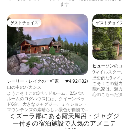
ます
ゲストチョイス
ゲストチョイス
ゲストチョイス
ゲストチョイス
ヒューソンのコテ
9マイルスクール
とジャグジー）
歴史的な9マイル
シーリー・レイクの一軒家
レビュー182件、5つ星中4.92
4.92 (182)
こそ！この魅力的
山の中のバカンス
隠れ家は、魅力と
ようこそ！この3ベッドルーム、2.5バス
心のこもった演出
ルームのログハウスには、クイーンベッ
ズーラからわずか
ド6台、大きなジャグジー、ミッション・
が、穏やかな田園
マウンテンズの素晴らしい景色が自慢で
す。居心地がよく
ミズーラ郡にある露天風呂・ジャグジ
す。レストラン、バー、ガソリンスタン
ながりを感じさせ
ドまで徒歩圏内です。 近くに公共の湖へ
です。絵画のよう
ー付きの宿泊施設で人気のアメニテ
のアクセスがあります。トレーラー駐車
火、庭でのゲーム