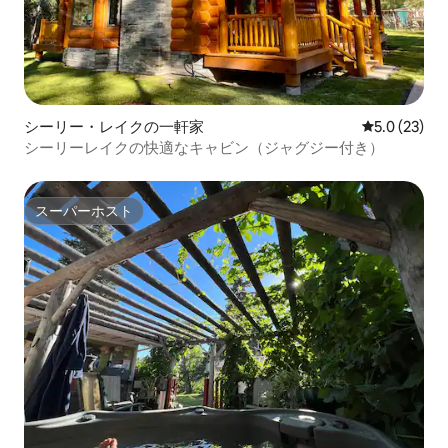
シーリー・レイクの一軒家
レビュー23
5.0 (23)
シーリーレイクの快適なキャビン（ジャグジー付き）
スーパーホスト
スーパーホスト