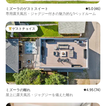
ミズーラのゲストスイート
レビュー46
5.0 (46)
専用露天風呂・ジャグジー付きの魅力的な1ベッドルーム
ゲストチョイス
大好評のゲストチョイスです。
ミズーラの離れ
レビュー74件
4.95 (74)
屋上に露天風呂・ジャグジーを備えた離れ