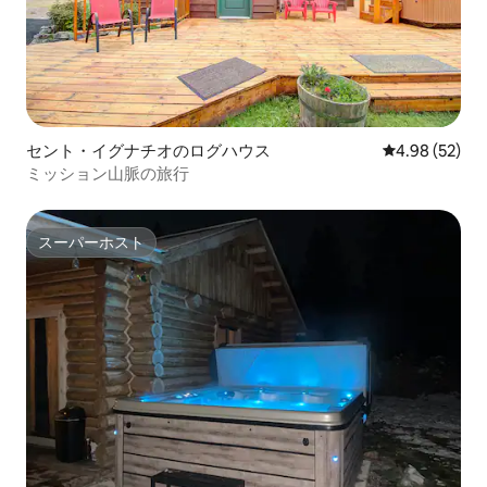
セント・イグナチオのログハウス
レビュー52件
4.98 (52)
ミッション山脈の旅行
スーパーホスト
スーパーホスト