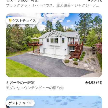
ミズーラ郡の一軒家
レビュー71
5.0 (71)
ブラックフットリバーハウス、露天風呂・ジャグジー／サ
ウナ
ゲストチョイス
大好評のゲストチョイスです。
ミズーラの一軒家
レビュー61件
4.98 (61)
モダンなマウンテンビューの宿泊先
ゲストチョイス
ゲストチョイス