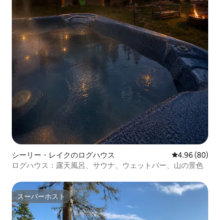
シーリー・レイクのログハウス
レビュー80件
4.96 (80)
ログハウス：露天風呂、サウナ、ウェットバー、山の景色
スーパーホスト
スーパーホスト