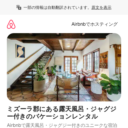
コ
一部の情報は自動翻訳されています。
原文を表示
ン
テ
ン
Airbnbでホスティング
ツ
に
ス
キ
ッ
プ
ミズーラ郡にある露天風呂・ジャグジ
ー付きのバケーションレンタル
Airbnbで露天風呂・ジャグジー付きのユニークな宿泊