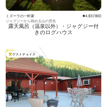
ミズーラの一軒家
レビュー180件
4.83 (180)
ジャグジーから眺める山の景色
露天風呂（温泉以外）・ジャグジー付
きのログハウス
ゲストチョイス
大好評のゲストチョイスです。