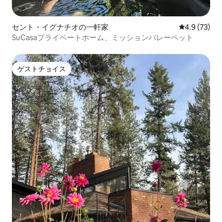
セント・イグナチオの一軒家
レビュー73
4.9 (73)
SuCasaプライベートホーム、ミッションバレーペット
ゲストチョイス
ゲストチョイス