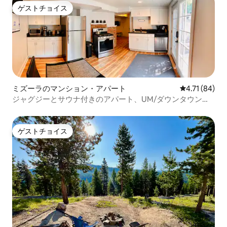
ゲストチョイス
ゲストチョイス
ミズーラのマンション・アパート
レビュー84件
4.71 (84)
ジャグジーとサウナ付きのアパート、UM/ダウンタウン近
く
ゲストチョイス
ゲストチョイス