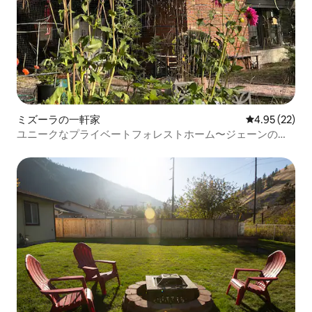
ミズーラの一軒家
レビュー22件
4.95 (22)
ユニークなプライベートフォレストホーム〜ジェーンのミ
ズーラの家