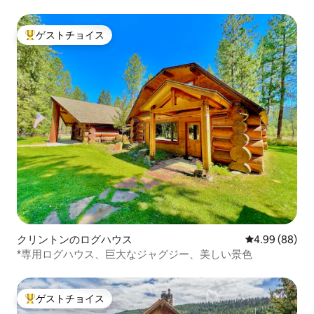
ゲストチョイス
大好評のゲストチョイスです。
クリントンのログハウス
レビュー88件
4.99 (88)
*専用ログハウス、巨大なジャグジー、美しい景色
ゲストチョイス
大好評のゲストチョイスです。