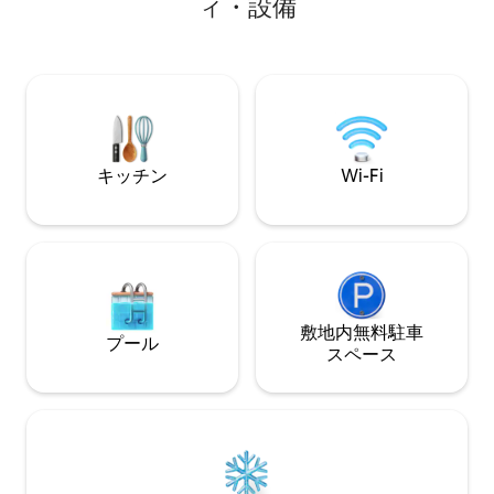
ィ・設備
場。ホームオフィス。家からスノーモー
ーム、余裕のある
ビルまたはクロスカントリースキーで、4
リトリート、集ま
ブロック未満の距離にある東側のトレイ
です。最も記憶に
ルヘッドにアクセスするか、トレーラー
しいただけるよう
で8マイル未満の距離にある西側のスノー
計画を立てましょ
モービルトレイルヘッドにアクセスでき
っています。
ます。 この地域のさまざまなアドベンチ
ャーの出発点として最適なベースキャン
キッチン
Wi-Fi
プです！
敷地内無料駐⁠車
プール
ス⁠ペ⁠ー⁠ス