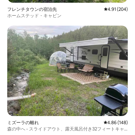
フレンチタウンの宿泊先
レビュー204件
4.91 (204)
ホームステッド・キャビン
ミズーラの離れ
レビュー148件
4.86 (148)
森の中へ - スライドアウト、露天風呂付き32フィートキャ
ンピングカー