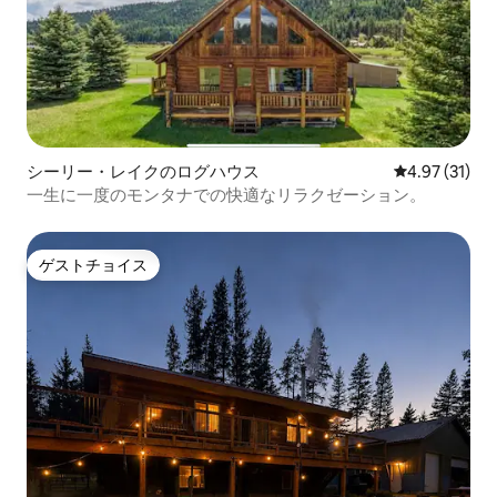
シーリー・レイクのログハウス
レビュー31件
4.97 (31)
一生に一度のモンタナでの快適なリラクゼーション。
ゲストチョイス
ゲストチョイス