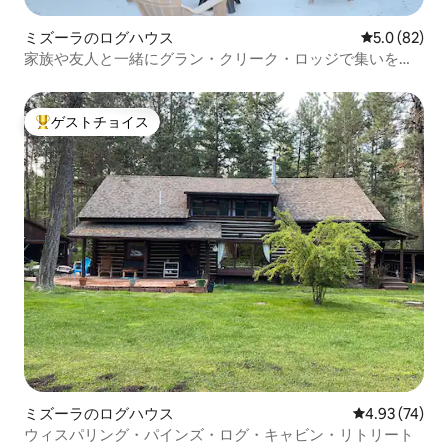
ミズーラのログハウス
レビュー82
5.0 (82)
家族や友人と一緒にグラン・クリーク・ロッジで集いを楽
しもう
ゲストチョイス
大好評のゲストチョイスです。
ミズーラのログハウス
レビュー74件
4.93 (74)
ウィスパリング・パインズ・ログ・キャビン・リトリート