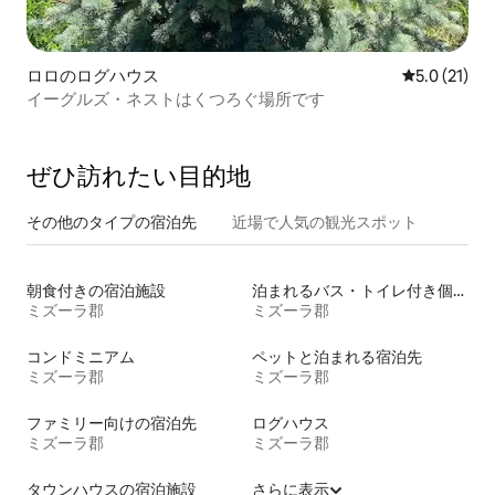
ロロのログハウス
レビュー21
5.0 (21)
イーグルズ・ネストはくつろぐ場所です
ぜひ訪⁠れ⁠た⁠い目⁠的⁠地
その他のタ⁠イ⁠プ⁠の宿⁠泊⁠先
近場で人気の観光スポット
朝食付きの宿泊施設
泊まれるバス・トイレ付き個室
ミズーラ郡
ミズーラ郡
コンドミニアム
ペットと泊まれる宿泊先
ミズーラ郡
ミズーラ郡
ファミリー向けの宿泊先
ログハウス
ミズーラ郡
ミズーラ郡
タウンハウスの宿泊施設
さらに表示