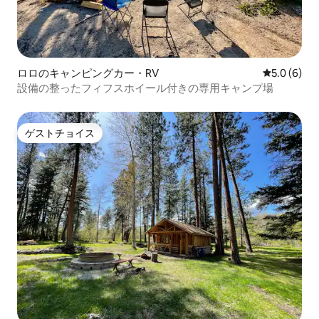
ロロのキャンピングカー・RV
レビュー6
5.0 (6)
設備の整ったフィフスホイール付きの専用キャンプ場
ゲストチョイス
ゲストチョイス