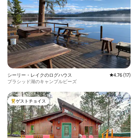
シーリー・レイクのログハウス
レビュー17件
4.76 (17)
プラシッド湖のキャンプルビーズ
ゲストチョイス
大好評のゲストチョイスです。