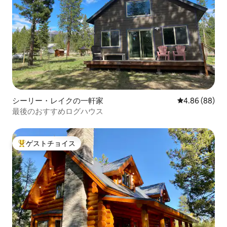
シーリー・レイクの一軒家
レビュー88件
4.86 (88)
最後のおすすめログハウス
ゲストチョイス
大好評のゲストチョイスです。