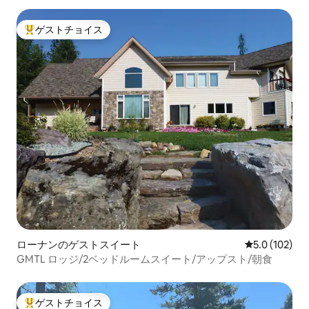
ゲストチョイス
大好評のゲストチョイスです。
ローナンのゲストスイート
レビュー102
5.0 (102)
GMTL ロッジ/2ベッドルームスイート/アップスト/朝食
ゲストチョイス
大好評のゲストチョイスです。