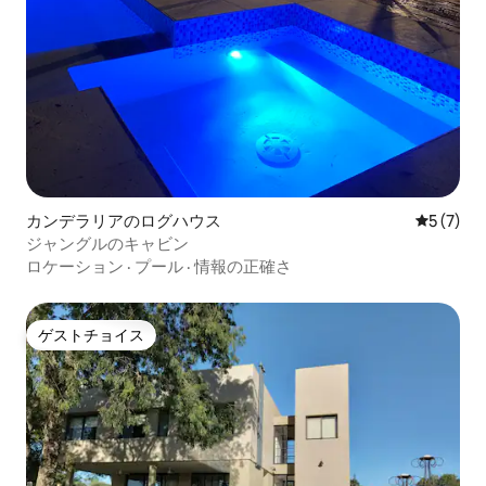
カンデラリアのログハウス
レビュー
5 (7)
ジャングルのキャビン
ロケーション
·
プール
·
情報の正確さ
ゲストチョイス
ゲストチョイス