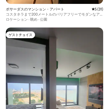
ポサーダスのマンション・アパート
レビュー3
5 (31)
コスタネラまで200メートルのバリアフリーでモダンなア
パートメント
ロケーション
·
眺め
·
公園
ゲストチョイス
ゲストチョイス