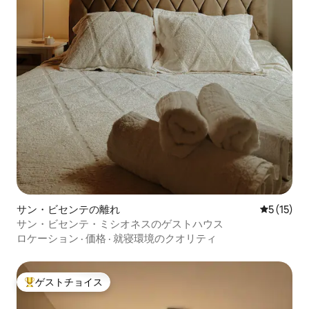
サン・ビセンテの離れ
レビュー1
5 (15)
サン・ビセンテ・ミシオネスのゲストハウス
ロケーション
·
価格
·
就寝環境のクオリティ
ゲストチョイス
大好評のゲストチョイスです。