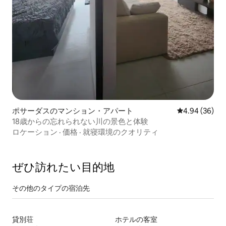
ポサーダスのマンション・アパート
レビュー36件
4.94 (36)
18歳からの忘れられない川の景色と体験
ロケーション
·
価格
·
就寝環境のクオリティ
ぜひ訪⁠れ⁠た⁠い目⁠的⁠地
その他のタ⁠イ⁠プ⁠の宿⁠泊⁠先
貸別荘
ホテルの客室