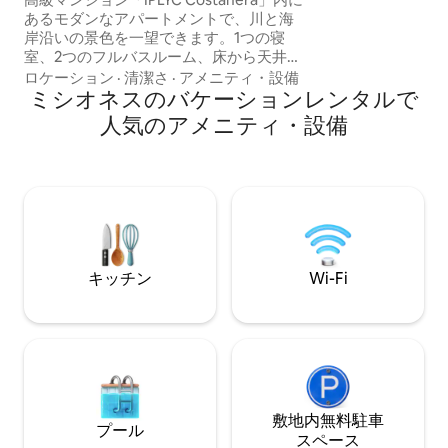
あるモダンなアパートメントで、川と海
岸沿いの景色を一望できます。1つの寝
室、2つのフルバスルーム、床から天井ま
での窓がある広々としたリビングダイニ
ロケーション
·
清潔さ
·
アメニティ・設備
ングルームがあり、明るさ抜群です。快
ミシオネスのバケーションレンタルで
適な滞在のための設備が充実していま
人気のアメニティ・設備
す。ポサダスで最も良いロケーションの1
つにある、新築の高級ビル。ガレージは
含まれていません。ガレージは1日10米ド
ルです。プールは2名様までご利用いただ
けます。それ以上の場合は、1名様につき
1日10米ドルの追加料金がかかります。
キッチン
Wi-Fi
敷地内無料駐⁠車
プール
ス⁠ペ⁠ー⁠ス