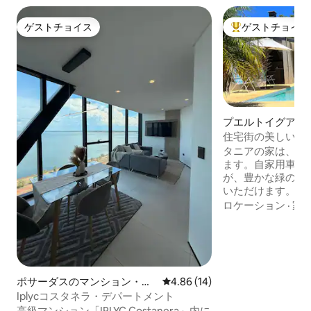
ゲストチョイス
ゲストチョイス
ゲストチョイス
大好評のゲストチ
プエルトイグアス
住宅街の美しい家
タニアの家は、農
ます。自家用車で
が、豊かな緑の美
いただけます。 わずか2ブロック先には、
冷たい飲み物やク
ロケーション
·
家
やお菓子まで、幅
常に充実したキオ
に、パパ・フランシ
トルのところには
屋、スーパーマー
ポサーダスのマンション・ア
レビュー14件、5つ星中4.86
4.86 (14)
店があり、毎日の
パート
の本物の体験をす
Iplycコスタネラ・デパートメント
高級マンション「IPLYC Costanera」内に