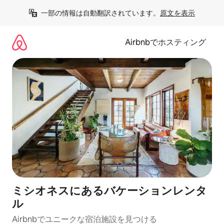
コ
一部の情報は自動翻訳されています。
原文を表示
ン
テ
ン
Airbnbでホスティング
ツ
に
ス
キ
ッ
プ
ミシオネスにあるバケーションレンタ
ル
Airbnbでユニークな宿泊施設を見つける