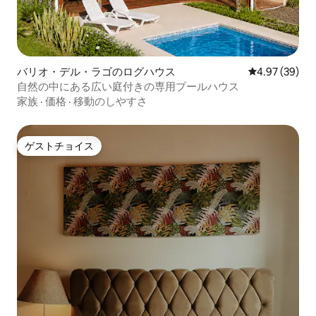
バリオ・デル・ラゴのログハウス
レビュー39件
4.97 (39)
自然の中にある広い庭付きの専用プールハウス
家族
·
価格
·
移動のしやすさ
ゲストチョイス
ゲストチョイス