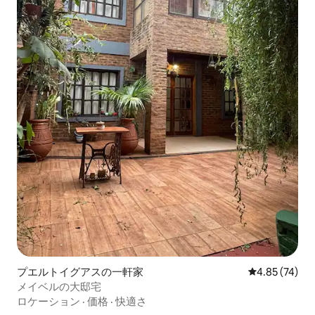
プエルトイグアスの一軒家
レビュー74件
4.85 (74)
メイベルの大邸宅
ロケーション
·
価格
·
快適さ