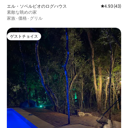
エル・ソベルビオのログハウス
レビュー43件
4.93 (43)
素敵な眺めの家
家族
·
価格
·
グリル
ゲストチョイス
ゲストチョイス