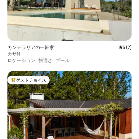
カンデラリアの一軒家
レビュー
5 (7)
カサN
ロケーション
·
快適さ
·
プール
ゲストチョイス
大好評のゲストチョイスです。