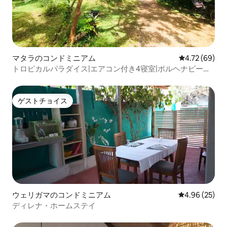
マタラのコンドミニアム
レビュー69件
4.72 (69)
トロピカルパラダイス|エアコン付き4寝室|ポルヘナビーチ
まで徒歩
ゲストチョイス
ゲストチョイス
ウェリガマのコンドミニアム
レビュー25件
4.96 (25)
ディレナ・ホームステイ