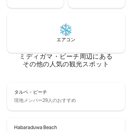
エアコン
ミディガマ・ビーチ⁠周⁠辺⁠に⁠あ⁠る
そ⁠の⁠他⁠の人⁠気⁠の観⁠光⁠ス⁠ポ⁠ッ⁠ト
タルペ・ビーチ
現地メンバー29人のおすすめ
Habaraduwa Beach