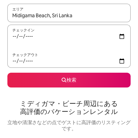
エリア
検索結果が表示されたら、上下の矢印キーを使って移動するか、
チェックイン
チェックアウト
検索
ミディガマ・ビーチ⁠周⁠辺⁠に⁠あ⁠る
高⁠評⁠価⁠のバ⁠ケ⁠ー⁠シ⁠ョ⁠ン⁠レ⁠ン⁠タ⁠ル
立地や清潔さなどの点でゲストに高評価のリスティング
です。