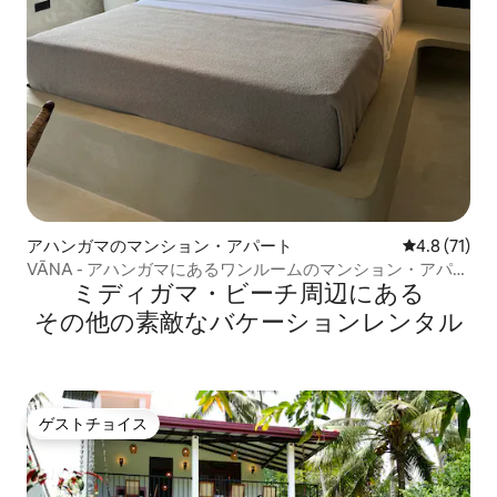
アハンガマのマンション・アパート
レビュー71
4.8 (71)
VĀNA - アハンガマにあるワンルームのマンション・アパー
ミディガマ・ビーチ⁠周⁠辺⁠に⁠あ⁠る
ト
そ⁠の⁠他⁠の素⁠敵⁠なバ⁠ケ⁠ー⁠シ⁠ョ⁠ン⁠レ⁠ン⁠タ⁠ル
ゲストチョイス
ゲストチョイス