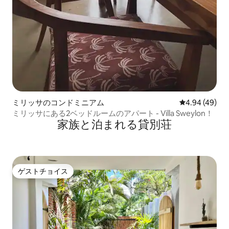
ミリッサのコンドミニアム
レビュー49件
4.94 (49)
ミリッサにある2ベッドルームのアパート - Villa Sweylon！
家族と泊まれる貸別荘
ゲストチョイス
ゲストチョイス