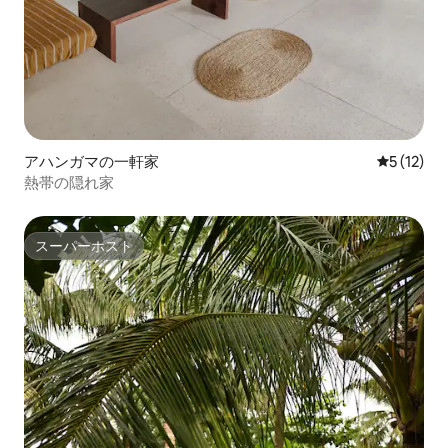
アハンガマの一軒家
レビュー1
5 (12)
熱帯の隠れ家
スーパーホスト
スーパーホスト