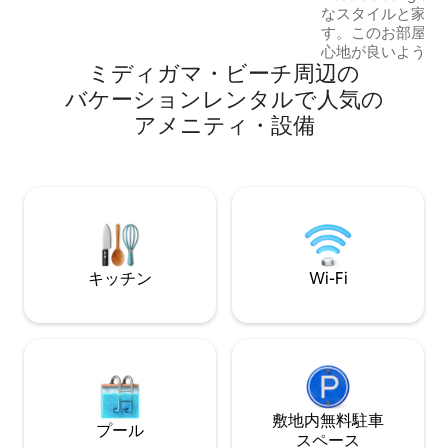
なスタイルと家具
フ。 ファミリー向けのプール2つ、広々と
す。このお部屋は
したエンターテイメントエリア、そして
心地が良いように
素晴らしいサービス。
ミディガマ・ビーチ⁠周⁠辺⁠の
色されたスライド
がプライバシーを
バ⁠ケ⁠ー⁠シ⁠ョ⁠ン⁠レ⁠ン⁠タ⁠ル⁠で人⁠気⁠の
も多くの野生動物
ア⁠メ⁠ニ⁠テ⁠ィ⁠・⁠設⁠備
とで知られています。 こちらは
ある5軒の隠れ家
自の動植物によっ
たちの家は、プラ
えるように設計さ
いて休息を取り、
得ることができます。 カバラナ
徒歩5分です。
キッチン
Wi-Fi
敷地内無料駐⁠車
プール
ス⁠ペ⁠ー⁠ス