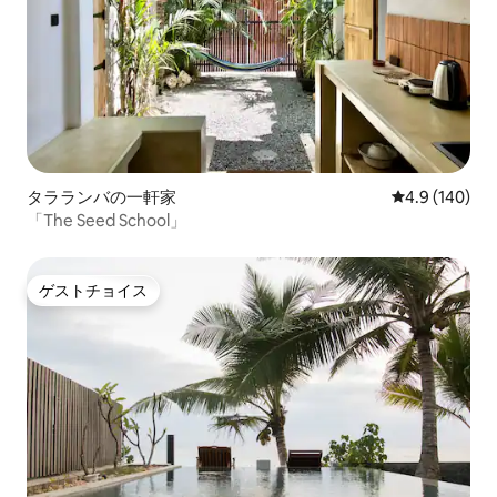
タラランバの一軒家
レビュー140
4.9 (140)
「The Seed School」
ゲストチョイス
ゲストチョイス