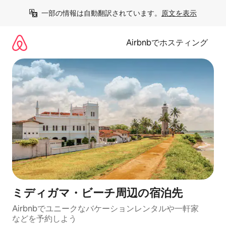
コ
一部の情報は自動翻訳されています。
原文を表示
ン
テ
ン
Airbnbでホスティング
ツ
に
ス
キ
ッ
プ
ミディガマ・ビーチ⁠周⁠辺⁠の宿⁠泊⁠先
Airbnbでユニークなバ⁠ケ⁠ー⁠シ⁠ョ⁠ンレ⁠ン⁠タ⁠ルや一⁠軒⁠家
な⁠ど⁠を予⁠約⁠し⁠よ⁠う