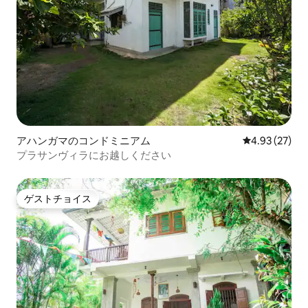
アハンガマのコンドミニアム
レビュー27件
4.93 (27)
プラサンヴィラにお越しください
ゲストチョイス
ゲストチョイス