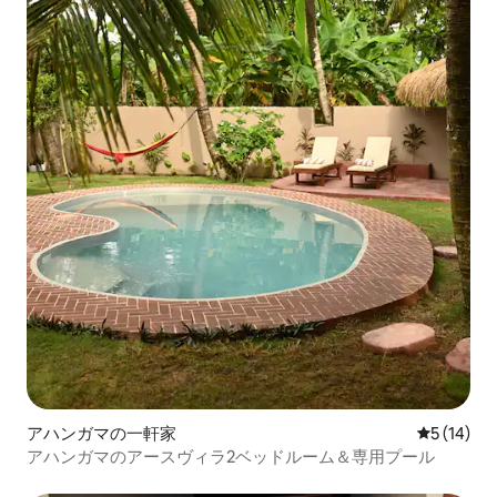
アハンガマの一軒家
レビュー1
5 (14)
アハンガマのアースヴィラ2ベッドルーム＆専用プール