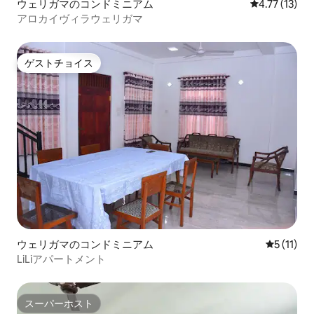
ウェリガマのコンドミニアム
レビュー13件
4.77 (13)
アロカイヴィラウェリガマ
ゲストチョイス
ゲストチョイス
ウェリガマのコンドミニアム
レビュー1
5 (11)
LiLiアパートメント
スーパーホスト
スーパーホスト