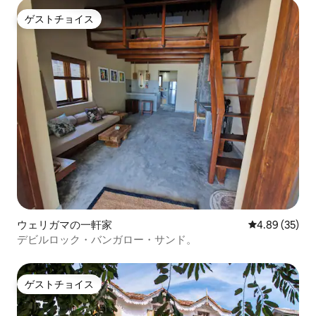
ゲストチョイス
ゲストチョイス
ウェリガマの一軒家
レビュー35件
4.89 (35)
デビルロック・バンガロー・サンド。
ゲストチョイス
ゲストチョイス