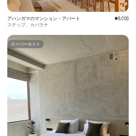
アハンガマのマンション・アパート
レビュー1
5 (13)
ステップ、カバラナ
スーパーホスト
スーパーホスト