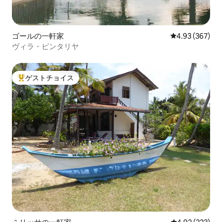
ゴールの一軒家
レビュー367件
4.93 (367)
ヴィラ・ピンタリヤ
ゲストチョイス
大好評のゲストチョイスです。