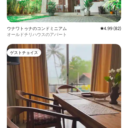
ウナワトゥナのコンドミニアム
レビュー82件
4.99 (82)
オールドチリハウスのアパート
ゲストチョイス
ゲストチョイス