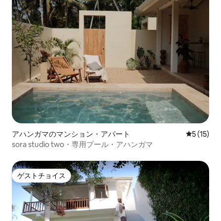
アハンガマのマンション・アパート
レビュー1
5 (15)
sora studio two・専用プール・アハンガマ
ゲストチョイス
ゲストチョイス