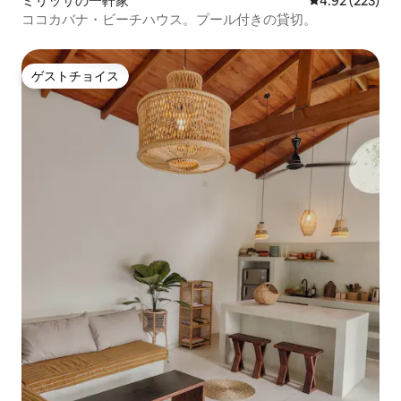
ミリッサの一軒家
レビュー223件
4.92 (223)
ココカバナ・ビーチハウス。プール付きの貸切。
ゲストチョイス
ゲストチョイス