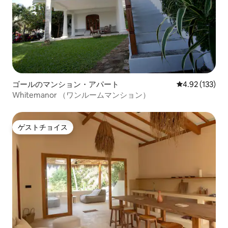
ゴールのマンション・アパート
レビュー133件
4.92 (133)
Whitemanor （ワンルームマンション）
ゲストチョイス
ゲストチョイス