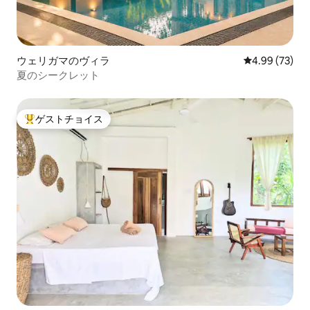
ウェリガマのヴィラ
レビュー73件
4.99 (73)
夏のシークレット
ゲストチョイス
大好評のゲストチョイスです。