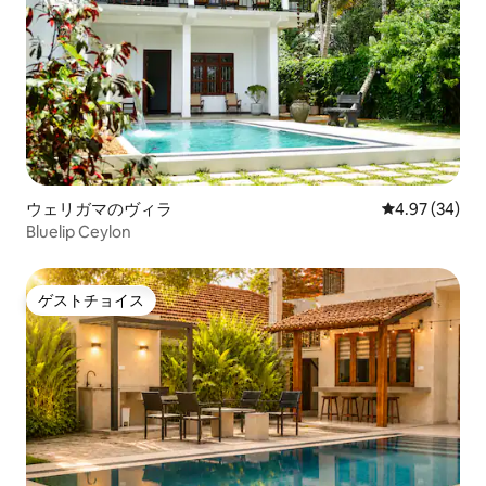
ウェリガマのヴィラ
レビュー34件
4.97 (34)
Bluelip Ceylon
ゲストチョイス
ゲストチョイス