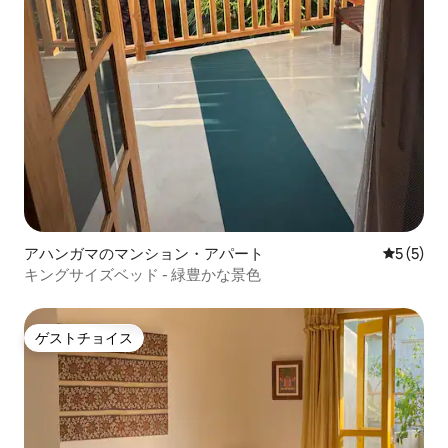
アハンガマのマンション・アパート
レビュー
5 (5)
キングサイズベッド - 緑豊かな景色
ゲストチョイス
ゲストチョイス