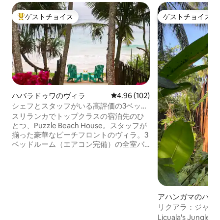
ゲストチョイス
ゲストチョイス
大好評のゲストチョイスです。
ゲストチョイス
ハバラドゥワのヴィラ
レビュー102件、5つ星中4.96
4.96 (102)
シェフとスタッフがいる高評価の3ベッド
ルームのビーチフロントヴィラ
スリランカでトップクラスの宿泊先のひ
とつ、Puzzle Beach House。スタッフが
揃った豪華なビーチフロントのヴィラ。3
ベッドルーム（エアコン完備）の全室バ
スルーム付きヴィラで、無料の朝食付
き。 世界中のAirbnbのトップリスティン
グの中でも、この宝石は、トロピカルな
エレガンス、卓越したサービス、プライ
バシーを兼ね備えています。 楽園のよう
アハンガマのバン
な休暇をお求めのご家族連れ、お友達同
リクアラ：ジャン
士、カップルに最適です。 カメの保護区
チから300 m ）
Licuala's Jung
は徒歩ですぐです。 フルタイムのシェ