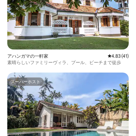
アハンガマの一軒家
レビュー41件
4.83 (41)
素晴らしいファミリーヴィラ、プール、ビーチまで徒歩
スーパーホスト
スーパーホスト