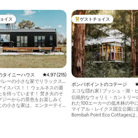
ョイス
ゲストチョイス
ョイス
大好評のゲストチョイスです。
odのタイニーハウス
レビュー215件、5つ星中4.97つ星の平均評価
4.97 (215)
バレーの小さな家でリラックス
ボンバポイントのコテージ
園風の隠れ家
アイスバス！！ ウェルネスの週
エコな隠れ家 | ブッシュ・湖・
たを待っています！ 焚き火のそ
き火
伝統的なウォリミ・カントリー
グジーからの景色をお楽しみく
れた100エーカーの低木林の中
この小さな家は、エンターテイ
マイアル・レイクス国立公園に
料理のための設備が充実してい
Bombah Point Eco Cottag
ハンターバレーのワイン生産地に
ウンして、自然とのつながりを
エーカーの素晴らしい敷地内にあ
し、深呼吸できる場所です。鳥
 非常にプライベートな宿泊施設
りで目を覚まし、森の小道を散
の中のとても広く美しい裏庭で