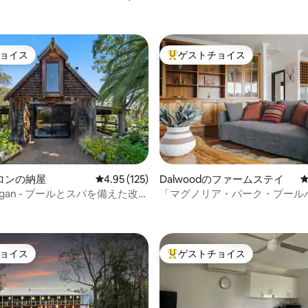
ョイス
ゲストチョイス
ョイス
大好評のゲストチョイスです。
中4.91つ星の平均評価
ロンの納屋
レビュー125件、5つ星中4.95つ星の平均評価
4.95 (125)
Dalwoodのファームステイ
tagan - プールとスパを備えた改装
「マグノリア・パーク・プール
屋
ョイス
ゲストチョイス
ョイス
大好評のゲストチョイスです。