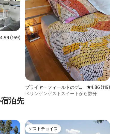
レビュー169件、5つ星中4.99つ星の平均評価
4.99 (169)
ブライヤーフィールドのゲス
レビュー119件、5つ星
4.86 (119)
トスイート
ベリンゲンゲストスイートから数分
の宿泊先
ゲストチョイス
ゲストチョイス