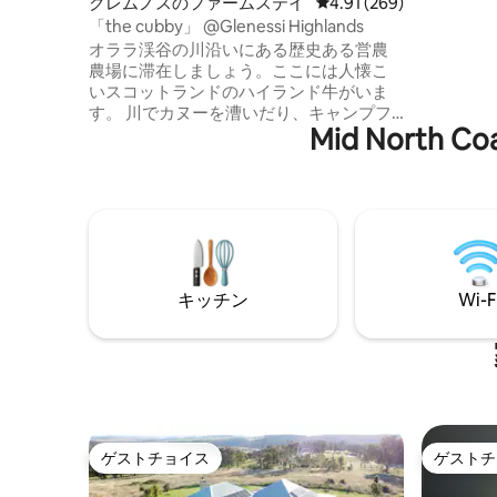
クレムノスのファームステイ
レビュー269件、5つ星
4.91 (269)
リラック
「the cubby」 @Glenessi Highlands
はピザオ
オララ渓谷の川沿いにある歴史ある営農
あります
農場に滞在しましょう。ここには人懐こ
和な滞在
いスコットランドのハイランド牛がいま
リー、カ
す。 川でカヌーを漕いだり、キャンプフ
イドブッ
Mid Nor
ァイヤーを焚いたり、釣りをしたり、星
空の下でただくつろいだりしましょう。
低木林と起伏のある農地、鳥、在来の野
生動物、田舎の静けさに囲まれたGlenessi
Highlandsは、手つかずの滝、森林散策、
田舎の村の静かな魅力からわずか数分の
場所にあります。 コフスハーバーとこの
美しい海岸線沿いのたくさんのビーチま
キッチン
Wi-F
で30～40分。 インスタ＆フェイスブッ
ク：glenessi.highlands
ゲストチョイス
ゲストチ
ゲストチョイス
ゲストチ