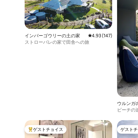
インバーゴウリーの土の家
レビュー147件、5つ星
4.93 (147)
ストローバレの家で田舎への旅
ウルンガ
ビーチの
園にある
ー
ゲストチョイス
ゲストチ
大好評のゲストチョイスです。
ゲストチ