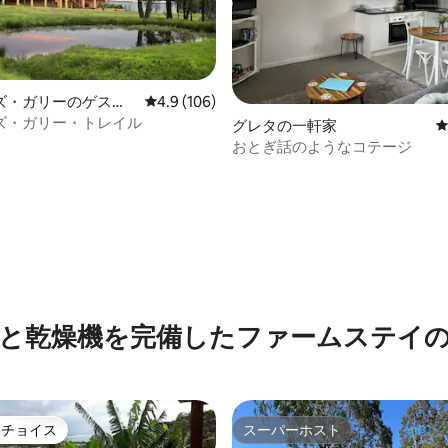
ズ・ガリーのゲスト
レビュー106件、5つ星中4.9つ星の平均評価
4.9 (106)
中4.86つ星の平均評価
ズ・ガリー・トレイル
グレタの一軒家
おとぎ話のようなコテージ
と乾燥機を完備したファームステイ
トチョイス
スーパーホスト
ゲストチョイスです。
スーパーホスト