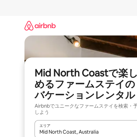
コ
ン
テ
ン
ツ
に
ス
キ
ッ
プ
Mid North Coastで楽
めるファームステイの
バケーションレンタル
Airbnbでユニークなファームステイを検索・
しよう
エリア
検索結果が表示されたら、上下の矢印キーを使っ