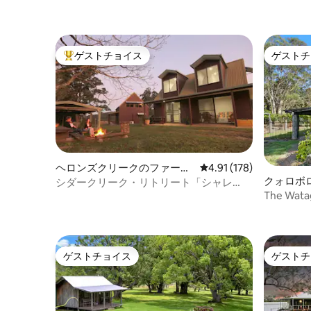
ゲストチョイス
ゲストチ
大好評のゲストチョイスです。
ゲストチ
ヘロンズクリークのファーム
レビュー178件、5つ星
4.91 (178)
クォロボ
ステイ
シダークリーク・リトリート「シャレ
The Wa
ー」
された納
ゲストチョイス
ゲストチ
ゲストチョイス
ゲストチ