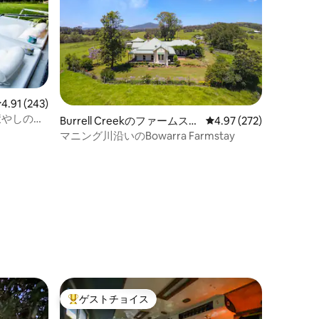
レビュー243件、5つ星中4.91つ星の平均評価
4.91 (243)
癒やしの隠
Burrell Creekのファームステ
レビュー272件、5つ星
4.97 (272)
イ
マニング川沿いのBowarra Farmstay
ゲストチョイス
大好評のゲストチョイスです。