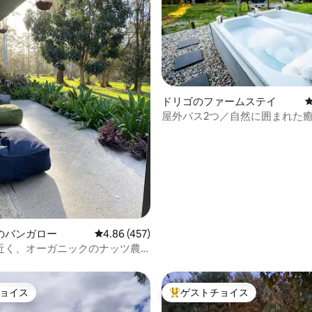
中4.93つ星の平均評価
ドリゴのファームステイ
屋外バス2つ／自然に囲まれた
れ家／鳥と川沿いの散策
のバンガロー
レビュー457件、5つ星中4.86つ星の平均評価
4.86 (457)
近く、オーガニックのナッツ農
ナッツをテーマにしたバンガロ
ョイス
ゲストチョイス
ョイス
大好評のゲストチョイスです。