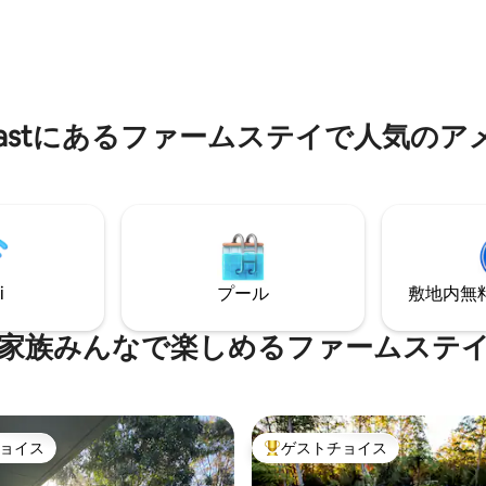
ネラルプールを楽しみ、鶏に会
中4.91つ星の平均評価
スしていただけます！ デッキに
パチと音を立てる暖炉のそばで
ーブンとバーベキューグリルが
スしましょう。特別な日のお祝
。 とてもリラックスできる、平
険、または単に休息を求める場
です。 ハンターバレーのワイナ
ボンバは自然と再びつながり、
フェ、食料品店に近いです！ ガ
シュした気分で帰ることができ
クをご覧ください。
な機会を提供します。
th Coastにあるファームステイで人気の
i
プール
敷地内無料駐
家族みんなで楽しめるファームステ
ョイス
ゲストチョイス
ョイス
大好評のゲストチョイスです。