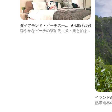
ダイアモンド・ビーチの一軒
レビュー259件、5つ星中
4.98 (259)
家
穏やかなビーチの宿泊先（犬・馬と泊ま
れます）
イランド
熱帯雨林