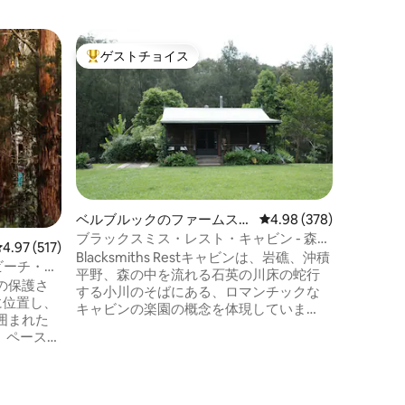
ストラウ
ゲストチョイス
ゲス
大好評のゲストチョイスです。
大好評
ブドウ園
ルポンド
ブドウ畑
で、この
の滞在を
スウェー
ウドの郊
ックブド
ウンテン
残るミル
ベルブルックのファームステ
レビュー378件、5つ星
4.98 (378)
川で泳ぎ
イ
ブラックスミス・レスト・キャビン - 森の
田舎の魅
レビュー517件、5つ星中4.97つ星の平均評価
4.97 (517)
小川の真ん中
Blacksmiths Restキャビンは、岩礁、沖積
また、ブ
ビーチ・焚
平野、森の中を流れる石英の川床の蛇行
屋内のエ
の保護さ
する小川のそばにある、ロマンチックな
ご希望の
に位置し、
キャビンの楽園の概念を体現していま
意してお
囲まれた
す。 人生の本来の意味を再び見出すため
esは、ペースダ
に、ぜひお越しください。 いつもの体験
取り戻
を超えた体験を そして、あなたの精神に
のさえず
火をつける体験 魂を満たすためのサービ
策し、ミ
ス キャビンケータリング 瞑想呼吸法とボ