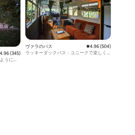
ヴァラのバス
レビュー504件、5つ星
4.96 (504)
ラッキーダックバス：ユニークで楽しく
ビュー345件、5つ星中4.96つ星の平均評価
4.96 (345)
広々としたキングベッド付きのバス！
のように美
家