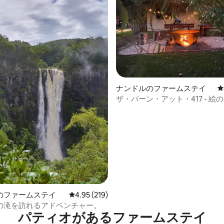
4.98つ星の平均評価
ナンドルのファームステイ
レ
ザ・バーン・アット・417 - 絵
しい田舎の景色を楽しめる隠れ
のファームステイ
レビュー219件、5つ星中4.95つ星の平均評価
4.95 (219)
の滝を訪れるアドベンチャー。
パティオがあるファームステイ