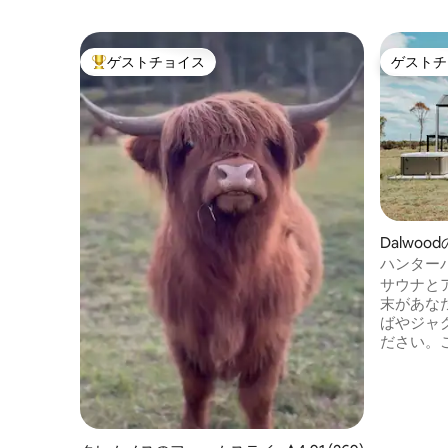
ゲストチョイス
ゲストチ
大好評のゲストチョイスです。
ゲストチ
Dalwo
ハンター
できる田
サウナと
末があな
ばやジャ
ださい。
メントと
ます。 
ある50
ります！
です。山