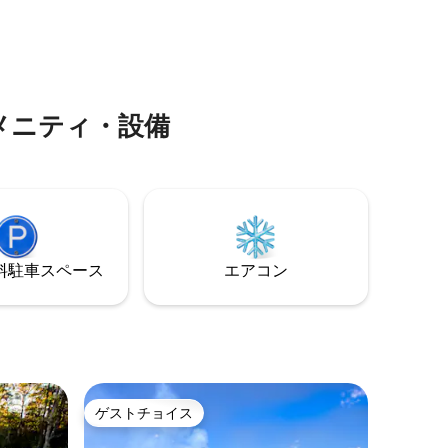
い、パチ
ディワーク 統合ボディ＆フェイシャルマ
リラック
ッサージ お犬も大歓迎です。 デジタルデ
い、冒
トックス。キャビンではインターネット
合でも、
や電話はご利用いただけません。
リフレッ
る、貴重
アメニティ・設備
⁠車ス⁠ペ⁠ー⁠ス
エアコン
イ
ゲストチョイス
ゲストチョイス