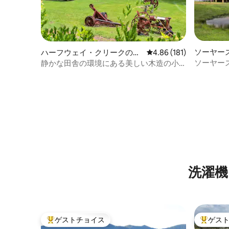
ソーヤー
ハーフウェイ・クリークの古
レビュー181件、5つ星
4.86 (181)
スイート
民家
ソーヤー
静かな田舎の環境にある美しい木造の小
屋
洗濯機
ゲストチョイス
ゲス
大好評のゲストチョイスです。
大好評の