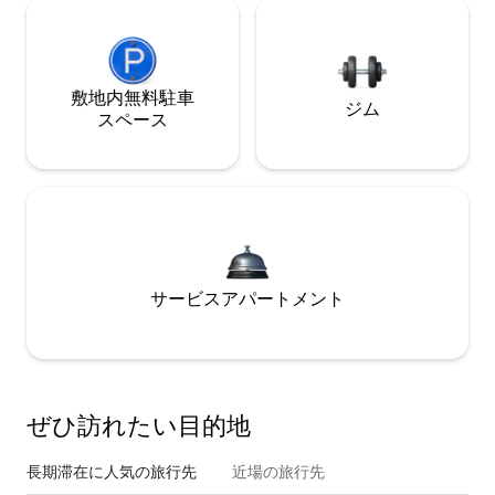
敷地内無料駐⁠車
ジム
ス⁠ペ⁠ー⁠ス
サービスアパートメント
ぜひ訪⁠れ⁠た⁠い目⁠的⁠地
長期滞在に人気の旅行先
近場の旅行先