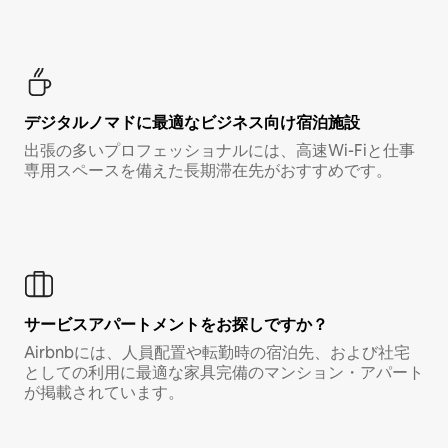
デジタルノマド⁠に最⁠適⁠なビ⁠ジ⁠ネ⁠ス⁠向⁠け宿⁠泊⁠施⁠設
出張の多いプロフェッショナルには、高速Wi-Fiと仕事
専用スペースを備えた長期滞在先がおすすめです。
サービスアパートメントをお探しですか？
Airbnbには、人員配置や転勤時の宿泊先、および社宅
としての利用に最適な家具完備のマンション・アパート
が掲載されています。