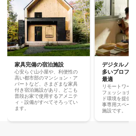
家具完備の宿⁠泊⁠施⁠設
デジタルノマド
多⁠いプ⁠ロ⁠フ⁠ェ⁠
心安らぐ山小屋や、利便性の
高い都市部のマンション・ア
最⁠適
パートなど、さまざまな家具
リモートワーク
付き宿泊施設があり、どこも
フェッショナル
普段お家で使用するアメニテ
ド環境を提供する
ィ・設備がすべてそろってい
事専用スペース
ます。
施設です。