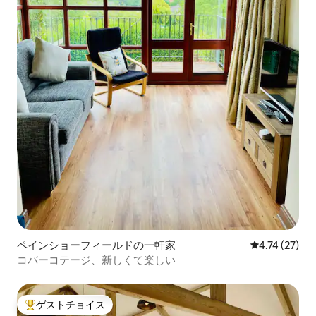
ペインショーフィールドの一軒家
レビュー27件
4.74 (27)
コバーコテージ、新しくて楽しい
ゲストチョイス
大好評のゲストチョイスです。