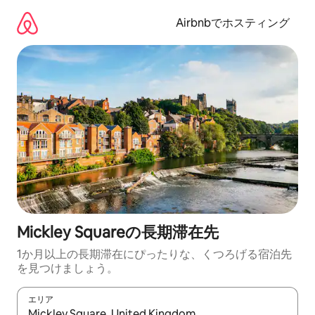
コ
ン
Airbnbでホスティング
テ
ン
ツ
に
ス
キ
ッ
プ
Mickley Squareの長期滞在先
1か月以上の長期滞在にぴったりな、くつろげる宿泊先
を見つけましょう。
エリア
検索結果が表示されたら、上下の矢印キーを使って移動するか、