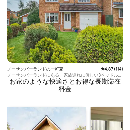
ノーサンバーランドの一軒家
レビュー114件
4.87 (114)
ノーサンバーランドにある、家族連れに優しい3ベッドルー
お家のような快⁠適⁠さ⁠とお⁠得⁠な長⁠期⁠滞⁠在
ムの家
料⁠金