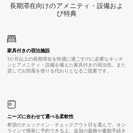
長期滞在向け⁠のア⁠メ⁠ニ⁠テ⁠ィ⁠・設⁠備⁠およ
び特⁠典
家具付き⁠の宿⁠泊⁠施⁠設
1か月以上の長期滞在を快適に過ごすのに必要なキッチ
ンとアメニティ・設備を備えた家具付きの宿泊先。また
貸しでお部屋を借りる代わりとなるご提案です。
ニーズに合わせて選べる柔軟性
希望のチェックイン・チェックアウト日を選んで、オン
ラインで簡単に予約できる上、追加の義務や書類手続き