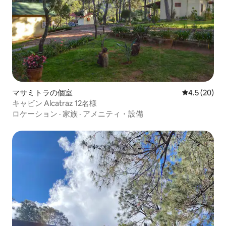
マサミトラの個室
レビュー20
4.5 (20)
キャビン Alcatraz 12名様
ロケーション
·
家族
·
アメニティ・設備