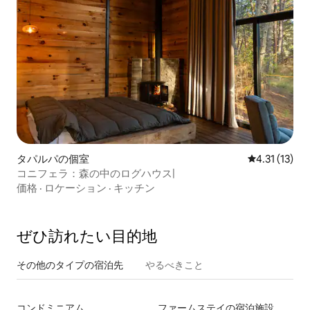
タパルパの個室
レビュー13件
4.31 (13)
コニフェラ：森の中のログハウス|
価格
·
ロケーション
·
キッチン
ぜひ訪⁠れ⁠た⁠い目⁠的⁠地
その他のタ⁠イ⁠プ⁠の宿⁠泊⁠先
やるべきこと
コンドミニアム
ファームステイの宿泊施設