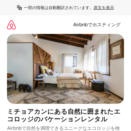
コ
一部の情報は自動翻訳されています。
原文を表示
ン
テ
ン
Airbnbでホスティング
ツ
に
ス
キ
ッ
プ
ミチョアカンにある自然に囲まれたエ
コロッジのバケーションレンタル
Airbnbで自然を満喫できるユニークなエコロッジを検