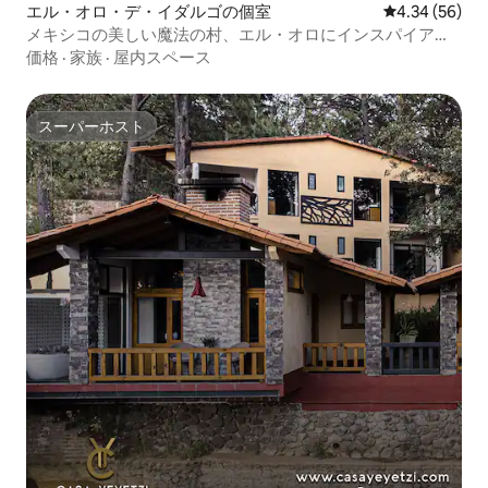
エル・オロ・デ・イダルゴの個室
レビュー56件
4.34 (56)
メキシコの美しい魔法の村、エル・オロにインスパイアさ
れました。
価格
·
家族
·
屋内スペース
スーパーホスト
スーパーホスト