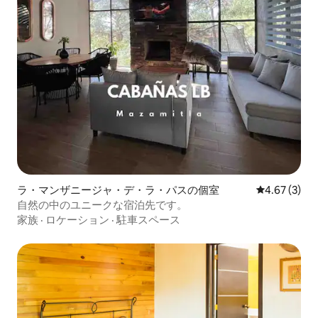
ラ・マンザニージャ・デ・ラ・パスの個室
レビュー3件
4.67 (3)
自然の中のユニークな宿泊先です。
家族
·
ロケーション
·
駐車スペース