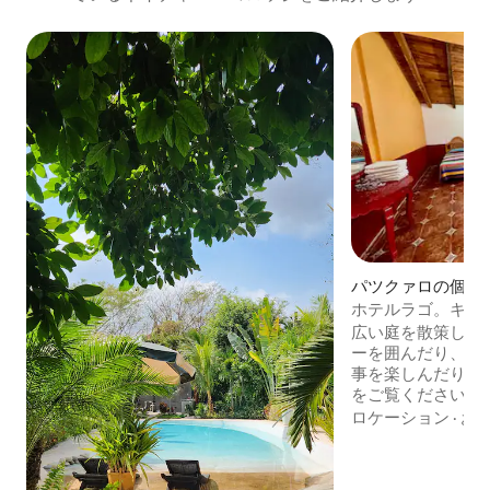
パツクァロの個室
ホテルラゴ。キャ
広い庭を散策した
ーを囲んだり、屋
事を楽しんだりで
をご覧ください。
ンテーブル、駐車
ロケーション
·
お
ーエリア、バーベ
アのバスルーム、ケ
が備わっています。 あらゆる年齢層