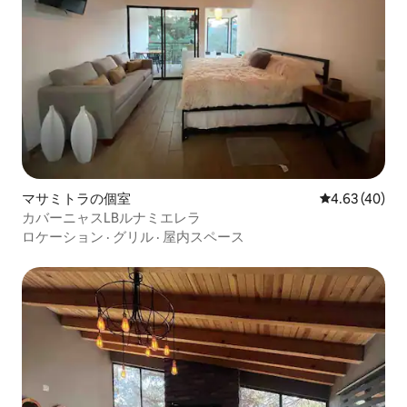
マサミトラの個室
レビュー40件
4.63 (40)
カバーニャスLBルナミエレラ
ロケーション
·
グリル
·
屋内スペース