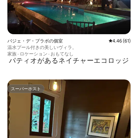
バジェ・デ・ブラボの個室
レビュー61件
4.46 (61)
温水プール付きの美しいヴィラ。
家族
·
ロケーション
·
おもてなし
パティオがあるネイチャーエコロッジ
スーパーホスト
スーパーホスト