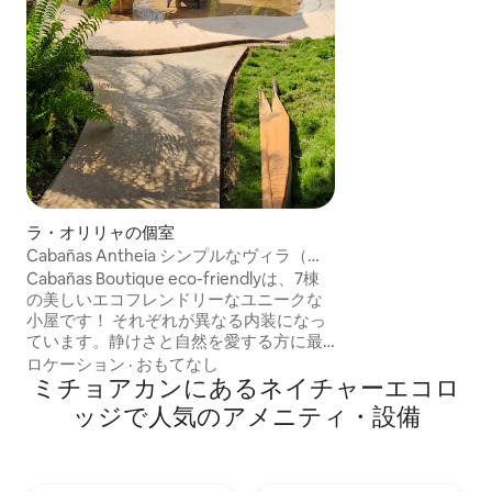
しています。 キン
ルバスルーム1室
6名様に最適です。
ハイシーズンは返
ラ・オリリャの個室
Cabañas Antheia シンプルなヴィラ（請
求書を発行します）
Cabañas Boutique eco-friendlyは、7棟
の美しいエコフレンドリーなユニークな
小屋です！ それぞれが異なる内装になっ
ています。静けさと自然を愛する方に最
適です。 美しいビーチタイプのプール
ロケーション
·
おもてなし
（浅い）、ハンモック、植物が生い茂る
ミチョアカンにあるネイチャーエコロ
涼しい屋外シャワー。快適にお過ごしい
ッジで人気のアメニティ・設備
ただけるよう、エアコンが完備されてい
ます。 都会の中のオアシス！ *大人数の
場合はお問い合わせください。複数のキ
ャビンまたは物件全体を貸し切ることが