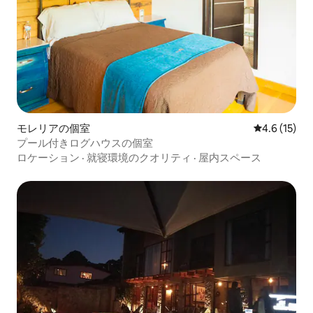
モレリアの個室
レビュー15
4.6 (15)
プール付きログハウスの個室
ロケーション
·
就寝環境のクオリティ
·
屋内スペース