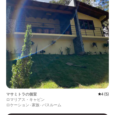
マサミトラの個室
レビュー
4 (5)
ロマリアス・キャビン
ロケーション
·
家族
·
バスルーム