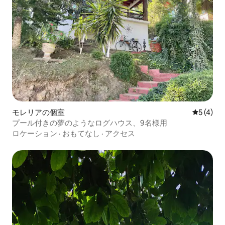
モレリアの個室
レビュー
5 (4)
プール付きの夢のようなログハウス、9名様用
ロケーション
·
おもてなし
·
アクセス