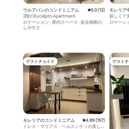
ウルアパンのコンドミニアム
レビュー12件、5つ星
5.0 (12)
モレリア
アム
2階のEucalipto Apartment
新しくて
していま
ロケーション
·
屋内スペース
·
徒歩移動の
ロケーシ
しやすさ
ゲストチョイス
ゲストチ
ゲストチョイス
ゲストチ
モレリアのコンドミニアム
レビュー157件、5つ星
4.89 (157)
トレス・マリアス・ヘルスシティの美し