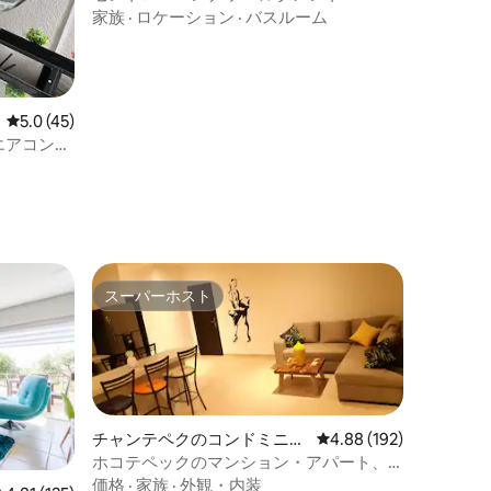
家族
·
ロケーション
·
バスルーム
レビュー45件、5つ星中5.0つ星の平均評価
5.0 (45)
 エアコン完
スーパーホスト
スーパーホスト
チャンテペクのコンドミニア
レビュー192件、5つ星
4.88 (192)
ム
ホコテペックのマンション・アパート、
バンク・オブ・チャパラ
価格
·
家族
·
外観・内装