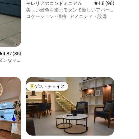
モレリアのコンドミニアム
レビュー96件、5つ星
4.8 (96)
美しい景色を望むモダンで新しいアパー
ト
ロケーション
·
価格
·
アメニティ・設備
レビュー85件、5つ星中4.87つ星の平均評価
4.87 (85)
ダンなマ
ゲストチョイス
大好評のゲストチョイスです。