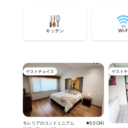
Fi、Netfl
ア・デ・レオン大通りの近くで運動でき
ます
キッチン
Wi-F
ゲストチョイス
ゲストチ
ゲストチョイス
ゲストチ
モレリアのコンドミニアム
レビュー34件、5つ星
5.0 (34)