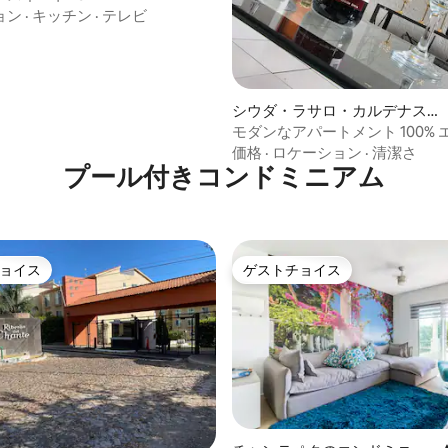
ョン
·
キッチン
·
テレビ
シウダ・ラサロ・カルデナスの
コンドミニアム
モダンなアパートメント 100%
備 • キングサイズベッド
価格
·
ロケーション
·
清潔さ
プール付きコンドミニアム
ョイス
ゲストチョイス
ョイス
ゲストチョイス