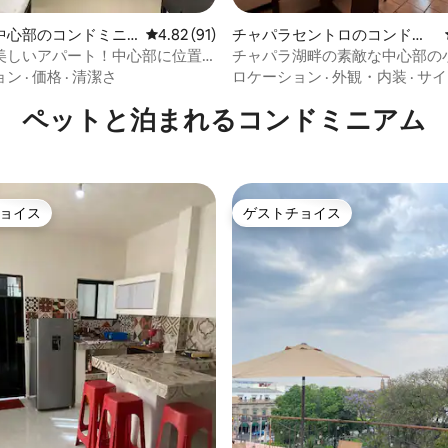
中5.0つ星の平均評価
中心部のコンドミニ
レビュー91件、5つ星中4.82つ星の平均評価
4.82 (91)
チャパラセントロのコンドミ
ニアム
美しいアパート！中心部に位置
チャパラ湖畔の素敵な中心部の
す
ンション・アパート
ョン
·
価格
·
清潔さ
ロケーション
·
外観・内装
·
サイ
ペットと泊まれるコンドミニアム
ョイス
ゲストチョイス
ョイス
ゲストチョイス
中4.89つ星の平均評価