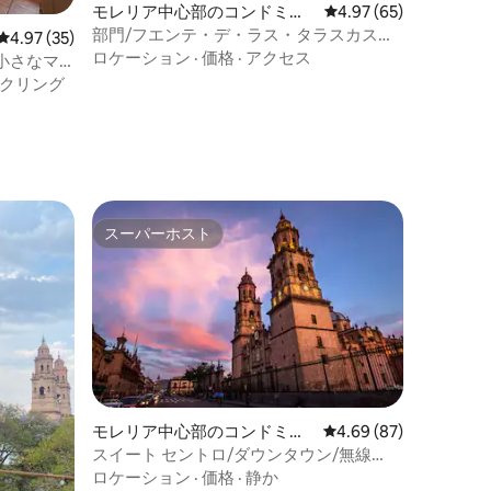
モレリア中心部のコンドミニ
レビュー65件、5つ星
4.97 (65)
アム
部門/フエンテ・デ・ラス・タラスカス近
レビュー35件、5つ星中4.97つ星の平均評価
4.97 (35)
く/駐車場
ロケーション
·
価格
·
アクセス
小さなマ
クリング
スーパーホスト
スーパーホスト
モレリア中心部のコンドミニ
レビュー87件、5つ星
4.69 (87)
アム
スイート セントロ/ダウンタウン/無線
LAN
ロケーション
·
価格
·
静か