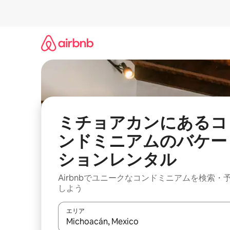
コ
ン
テ
ン
ツ
に
ス
キ
ッ
プ
ミチョアカンにあるコ
ンドミニアムのバケー
ションレンタル
Airbnbでユニークなコンドミニアムを検索・
しよう
エリア
検索結果が表示されたら、上下の矢印キーを使っ