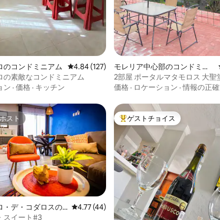
ロのコンドミニアム
レビュー127件、5つ星中4.84つ星の平均評価
4.84 (127)
モレリア中心部のコンドミニ
アム
ロの素敵なコンドミニアム
2部屋 ポータルマタモロス 大聖
ョン
·
価格
·
キッチン
価格
·
ロケーション
·
情報の正確
ホスト
ゲストチョイス
ホスト
大好評のゲストチョイスです。
ロ・デ・コダロスの
レビュー44件、5つ星中4.77つ星の平均評価
4.77 (44)
ニアム
・スイート#3
中5.0つ星の平均評価