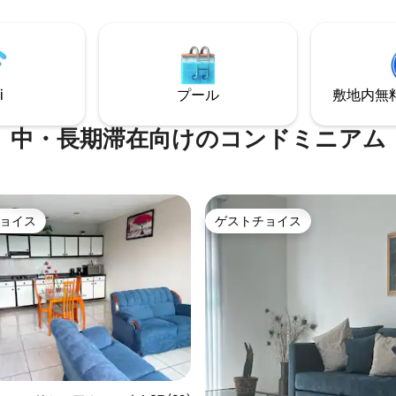
ix、Disney
楽しむ人に最適です。
i
プール
敷地内無料駐
中・長期滞在向けのコンドミニアム
ョイス
ゲストチョイス
ョイス
ゲストチョイス
中5.0つ星の平均評価