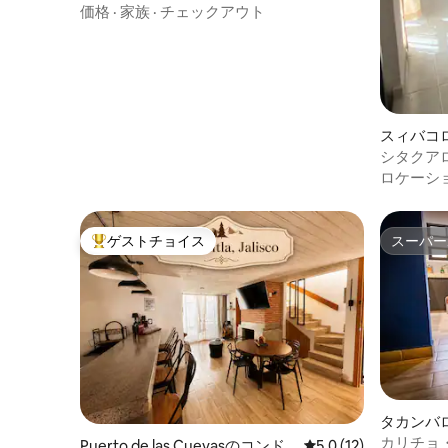
いアパート
価格
·
家族
·
チェックアウト
スィバコ
シタクア
ロケーシ
ゲストチョイス
スーパー
大好評のゲストチョイスです。
スーパー
タカンバ
コンドミ
カリチョ
Puerto de las Cuevasのコンド
レビュー12件、5つ星
5.0 (12)