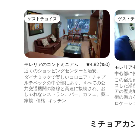
ゲストチョイス
ゲストチ
ゲストチョイス
ゲストチ
モレリアのコンドミニアム
レビュー150件、5つ星
4.82 (150)
モレリア
近くのショッピングセンターと治安。
アム
中心部に
ダイナミックで楽しいコロニア・チャプ
この宿泊
ルテペックの中心部にあり、すべての公
スした滞
共交通機関の路線と高速に接続され、お
アの歴史
しゃれなレストラン、バー、カフェ、薬
街の魅力
局、ブティック、エステに囲まれ、プラ
家族
·
価格
·
キッチン
園からは
ロケーシ
サ・ラス・アメリカス（モレリアンによ
見ることができ
って最も頻繁に訪れる場所）、シネポリ
ります： 
ス、メガコメルシャルから数ブロックの
部屋 *
ミチョアカ
場所にあるのは、私たちの魅力的なアパ
車 *フル
ートです。安全で快適で、専用駐車場、
ン *居心
WIFI、テレビを備えています。ガルシ