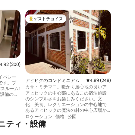
サン・ア
ゲストチョイス
スーパ
大好評のゲストチョイスです。
スーパ
ヤカパン
リベラス
ロフトタ
リベラス
る、リラ
適な快適な
グサイズ
家族
·
価
ース、基
キッチン
ビュー200件、5つ星中4.92つ星の平均評価
4.92 (200)
ルバスル
プールを
イバシー
アヒヒクのコンドミニアム
レビュー248件、5つ星
4.89 (248)
人専用。
です。プ
件の外の
カサ・ミチマニ。暖かく居心地の良いア
スルーム1
ます。
パート2。
アヒヒックの中心部にあるこの宿泊施設
、設備の整
のシンプルさをお楽しみください。文
ングルー
化、美食、レクリエーションの中心地で
で、初日
あるアヒヒックの魔法の村の中心広場か
れます！
ら数歩のところにあります。 この明るい
ロケーション
·
価格
·
公園
し、テキ
ニティ・設備
空間には、寝室エリア、バスルーム、コ
テキシク
ーヒーメーカー、コンロ、冷蔵庫、基本
リアに非
的なキッチン用品を備えた小さなキッチ
の商店を