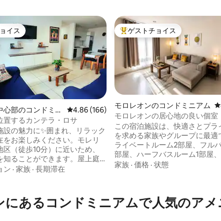
ョイス
ゲストチョイス
ョイス
大好評のゲストチョイスです。
中4.82つ星の平均評価
モロレオンのコンドミニアム
レ
中心部のコンドミニ
レビュー166件、5つ星中4.86つ星の平均評価
4.86 (166)
モロレオンの居心地の良い個室
位置するカンテラ・ロサ
この宿泊施設は、快適さとプラ
施設の魅力に✨囲まれ、リラック
を求める家族やグループに最適
在をお楽しみください。モレリ
ライベートルーム2部屋、フルバ
地区（徒歩10分）に近いため、
部屋、ハーフバスルーム1部屋
を知ることができます。屋上庭
ったキッチン、広々としたリビ
家族
·
価格
·
状態
、ピンクの石切場の街の夕日を
ョン
·
家族
·
長期滞在
ムがあります。長期滞在に最適
ます。✨ 以下のものがあ
から自宅にいるような気分にな
＊24時間体制の警備 *3階にある
中心部の戦略的なエリアに位置
自動駐車場と独立駐車場での無料駐
ンにあるコンドミニアムで人気のアメ
スティルメトロポリタン広場や
バスルーム2室 *寝室2部屋 *キッチ
トゥゼオなどのショッピングエ
地の良い部屋、 *光ファイバーWi-
常に近く、ショッピングや地元