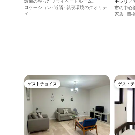
設備の整ったプライベートルーム。
モレリア
ロケーション
·
近隣
·
就寝環境のクオリテ
市の中心
ィ
ート
家族
·
価
ゲストチョイス
ゲストチ
ゲストチョイス
ゲストチ