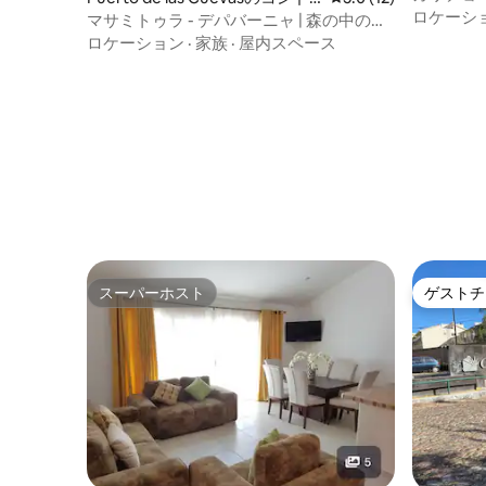
ロケーシ
ミニアム
マサミトゥラ - デパバーニャ | 森の中の小
さな場所
ロケーション
·
家族
·
屋内スペース
スーパーホスト
ゲストチ
スーパーホスト
ゲストチ