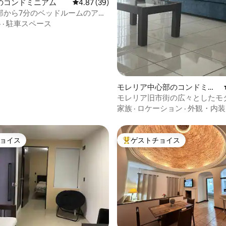
のコンドミニアム
レビュー39件、5つ星中4.87つ星の平均評価
4.87 (39)
部から7分のベッドルームのアパ
格
·
駐車スペース
モレリア中心部のコンドミニ
アム
モレリア旧市街の広々としたモ
ンション・アパート
家族
·
ロケーション
·
外観・内装
ョイス
ゲストチョイス
ョイス
大好評のゲストチョイスです。