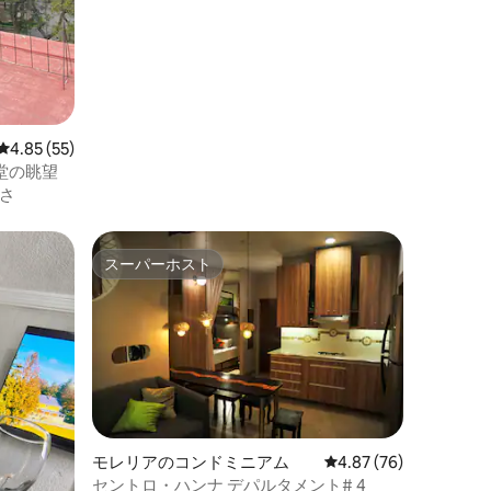
レビュー55件、5つ星中4.85つ星の平均評価
4.85 (55)
堂の眺望
さ
スーパーホスト
スーパーホスト
モレリアのコンドミニアム
レビュー76件、5つ星
4.87 (76)
セントロ・ハンナ デパルタメント# 4