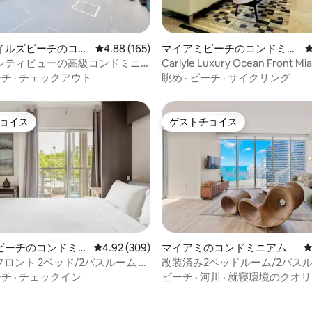
つ星中5つ星の平均評価
イルズビーチのコン
レビュー165件、5つ星中4.88つ星の平均評価
4.88 (165)
マイアミビーチのコンドミニ
ム
アム
シティビューの高級コンドミニ
Carlyle Luxury Ocean Front Mi
ーチまで徒歩5分
コンドミニアム
ーチ
·
チェックアウト
眺め
·
ビーチ
·
サイクリング
ョイス
ゲストチョイス
ョイス
ゲストチョイス
星中4.8つ星の平均評価
ビーチのコンドミニ
レビュー309件、5つ星中4.92つ星の平均評価
4.92 (309)
マイアミのコンドミニアム
ロント 2ベッド/2バスルーム コ
改装済み2ベッドルーム/2バス
アム 無料駐車場付き⛱
辺の景色•無料駐車場•プール＆
ーチ
·
チェックイン
ビーチ
·
河川
·
就寝環境のクオリ