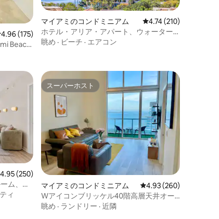
マイアミのコンドミニアム
レビュー210件、5つ星
4.74 (210)
ホテル・アリア・アパート、ウォーター
レビュー175件、5つ星中4.96つ星の平均評価
4.96 (175)
フロントビュー、無料駐車場
眺め
·
ビーチ
·
エアコン
ami Beach
スーパーホスト
スーパーホスト
レビュー250件、5つ星中4.95つ星の平均評価
4.95 (250)
ルーム、水
マイアミのコンドミニアム
レビュー260件、5つ星
4.93 (260)
スパ
ティ
Wアイコンブリッケル40階高層天井オー
シャンビュー
眺め
·
ランドリー
·
近隣