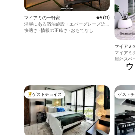
マイアミの一軒家
レビュー11件、5
5 (11)
湖畔にある宿泊施設・エバーグレーズ近
く | プール＆バーベキュー
快適さ
·
情報の正確さ
·
おもてなし
マイアミ
マイアミ
ジャグジ
屋外スペ
ウ
ゲストチョイス
ゲストチ
大好評のゲストチョイスです。
ゲストチ