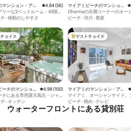
中4.93つ星の平均評価
のマンション・アパ
レビュー56件、5つ星中4.84つ星の平均評価
4.84 (56)
マイアミビーチのマンショ
ン・アパート
アリーな2ベッドルーム・45階・
Dharmaの高層コーナーのオー
を遮るものなし
ントの1ベッドルームのアパート
ーチ
·
移動のしやすさ
ビーチ
·
河川
·
裏庭
トチョイス
ゲストチョイス
ゲストチョイスです。
大好評のゲストチョイスです。
ビーチのマンショ
レビュー100件、5つ星中4.98つ星の平均評価
4.98 (100)
マイアミのマンション・アパ
中4.79つ星の平均評価
ート
ート
ーチにある専用露天風呂・ジャ
マイアミ、オーシャンサイド、
き庭園
ルにあるコンドミニアム、39、
ーチ
·
キッチン
ビーチ
·
眺め
·
テレビ
無料駐車場
ウォーターフロントにある貸別荘