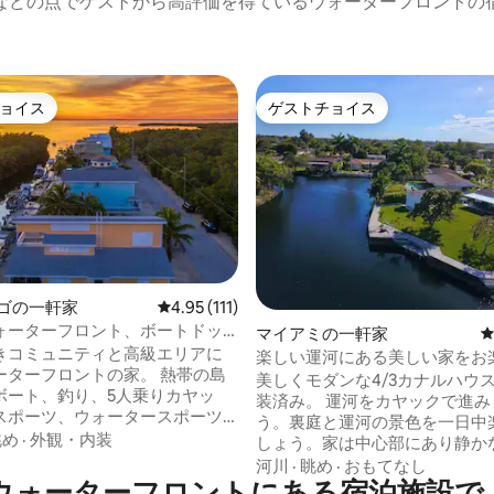
などの点でゲストから高評価を得ているウォーターフロントの
ョイス
ゲストチョイス
ョイス
ゲストチョイス
中4.87つ星の平均評価
ーゴの一軒家
レビュー111件、5つ星中4.95つ星の平均評価
4.95 (111)
ォーターフロント、ボートドッ
マイアミの一軒家
、カヤック
きコミュニティと高級エリアに
楽しい運河にある美しい家をお
ーターフロントの家。 熱帯の島
ださい！ジャグジー付き！
美しくモダンな4/3カナルハウ
ボート、釣り、5人乗りカヤッ
装済み。 運河をカヤックで進み
スポーツ、ウォータースポーツ
う。裏庭と運河の景色を一日中
る場所です！ マイアミ空港から
眺め
·
外観・内装
しょう。家は中心部にあり静か
時間です。 湾からわずか数軒の家
です。 素晴らしい裏庭とテラス
河川
·
眺め
·
おもてなし
河沿い。80フィートのドックス
ウォーターフロントにある宿泊施設で
ベキューグリルがあり、ゲスト