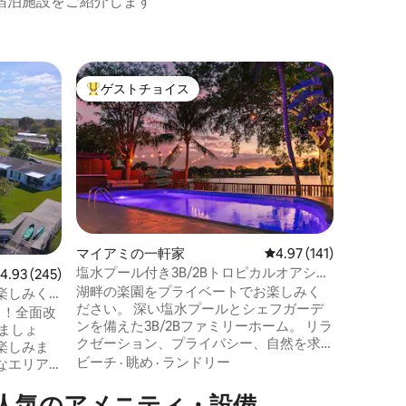
宿泊施設をご紹介します
キー·ラ
ゲストチョイス
ゲスト
大好評のゲストチョイスです。
ゲスト
ウォータ
ス | ベイ
マナティ
小さな家
快適なベ
のアクセ
最大限に
河川
·
ビ
す。 デ
り、利用
を使って湾
マイアミの一軒家
レビュー141件、5つ星
4.97 (141)
バーツリ
塩水プール付き3B/2Bトロピカルオアシ
レビュー245件、5つ星中4.93つ星の平均評価
4.93 (245)
ネンカン
ス！湖の眺望
湖畔の楽園をプライベートでお楽しみく
で車で1
楽しみく
ださい。 深い塩水プールとシェフガーデ
ーズまで車で22分 
ス！全面改
ンを備えた3B/2Bファミリーホーム。 リラ
ーゴを体
ましょ
クゼーション、プライバシー、自然を求
楽しみま
める方に最適な宿泊先を見つけました。
ビーチ
·
眺め
·
ランドリー
なエリア
おいしい食事を作ったり、地元の鳥のさ
にはバー
えずりを聞いたり、プールでくつろいだ
人気のアメニティ・設備
用にカヤ