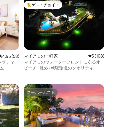
ゲストチョイス
大好評のゲストチョイスです。
マイアミの一軒家
レビュー108件、5
5 (108)
レビュー58件、5つ星中4.95つ星の平均評価
4.95 (58)
マイアミのウォーターフロントにあるオ
•ブティッ
アシス（カヤック、温水プール付き）
ビーチ
·
眺め
·
就寝環境のクオリティ
ム
スーパーホスト
スーパーホスト