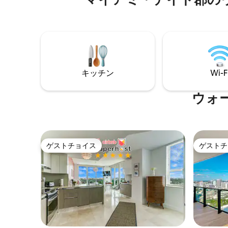
陽の下でモダンなプールでリラックス、
ペース。
または星空を見下ろすジャグジーでナイ
持ちくだ
トライフを楽しむことができます。 釣り
ー、車の
好きの方には、湖を見下ろすデッキをご
す。 お
用意しております。 この家は、すべての
ト、イグ
主要高速道路、モール、マイアミビー
撃などを
チ、FIU、ブリッケル、ウィンウッド、マ
ト付きコ
イアミのダウンタウンに近いです。
渡せます
キッチン
Wi-F
ウォ
ゲストチョイス
ゲストチ
ゲストチョイス
ゲストチ