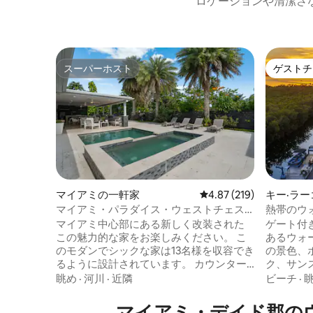
ロケーションや清潔さ
スーパーホスト
ゲストチ
スーパーホスト
ゲストチ
マイアミの一軒家
レビュー219件、5つ星
4.87 (219)
キー·ラ
マイアミ・パラダイス・ウェストチェス
熱帯のウ
ター *温水プール*
ク、夕日
マイアミ中心部にある新しく改装された
ゲート付
この魅力的な家をお楽しみください。 こ
あるウォ
のモダンでシックな家は13名様を収容でき
の景色、
るように設計されています。 カウンター
ク、サン
トップバー、バーベキューエリア、ダイ
を楽しめ
眺め
·
河川
·
近隣
ビーチ
·
ニングルームエリア、ソファを備えた裏
わずか1
庭での楽しみに最適です。 マイアミの太
がある運
マイアミ・デイド郡の