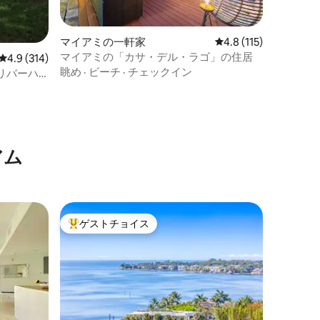
マイアミの一軒家
レビュー115件、5つ
4.8 (115)
マイアミの「カサ・デル・ラゴ」の住居
レビュー314件、5つ星中4.9つ星の平均評価
4.9 (314)
眺め
·
ビーチ
·
チェックイン
リバーハ
アム
ゲストチョイス
大好評のゲストチョイスです。