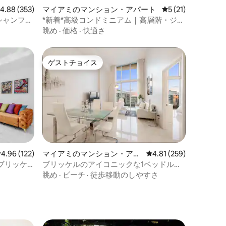
レビュー353件、5つ星中4.88つ星の平均評価
4.88 (353)
マイアミのマンション・アパート
レビュー21件、5
5 (21)
シャンフロ
*新着*高級コンドミニアム｜高層階・ジ
ム・プール・
眺め
·
価格
·
快適さ
ゲストチョイス
ゲストチョイス
レビュー122件、5つ星中4.96つ星の平均評価
4.96 (122)
マイアミのマンション・アパ
レビュー259件、5つ星
4.81 (259)
ート
ブリッケ
ブリッケルのアイコニックな1ベッドルー
プール、
ム｜Wタワー、天井高約4.9メートル
眺め
·
ビーチ
·
徒歩移動のしやすさ