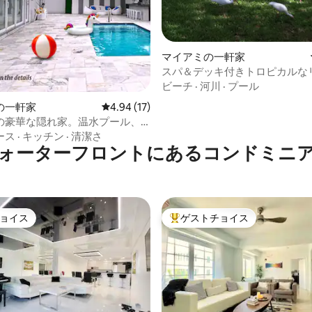
つ星中5つ星の平均評価
マイアミの一軒家
スパ＆デッキ付きトロピカルな
ウス
ビーチ
·
河川
·
プール
の一軒家
レビュー17件、5つ星中4.94つ星の平均評価
4.94 (17)
の豪華な隠れ家。温水プール、
ー、バーベキュー
ース
·
キッチン
·
清潔さ
ォーターフロントにあるコンドミニ
ョイス
ゲストチョイス
ョイス
大好評のゲストチョイスです。