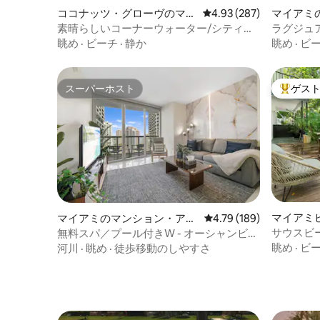
ココナッツ・グローヴのマン
レビュー287件、5つ星
4.93 (287)
マイアミ
ション・アパート
ート
素晴らしいコーナーウォーター/シティビ
ラグジュ
ュー、無料パーキング/プール
湾の眺望
眺め
·
ビーチ
·
静か
眺め
·
ビ
スーパーホスト
ゲス
スーパーホスト
大好評の
マイアミ
マイアミのマンション・アパ
レビュー189件、5つ星
4.79 (189)
ン・アパ
ート
サウスビ
無料スパ／プール付きW - オーシャンビュ
グジー付
ー＆プールビュー
眺め
·
ビ
河川
·
眺め
·
徒歩移動のしやすさ