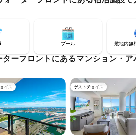
 ボートを借りるか、ご自身でお
ックが2艘用意されています。 
さい。 RV車、ボートトレーラ
レストランの近くで、主要高速
ための屋根付き駐車場がありま
いです。 マイアミ国際空港から✔️15分
家にいながら、通りすがりのボー
✔️25分-ダウンタウンマイアミ マイアミビ
アナの日光浴、マナティーの目
ーチまで✔️30分 デイドランド
楽しめます。 魚の洗い台、ゲー
リックパークまで✔️10 ～15分 パラダイス
ミュニティ、マングローブを見
ホームでリラックスしに来てく
。
i
プール
敷地内無料駐
ーターフロントにあるマンション・ア
ョイス
ゲストチョイス
ョイス
ゲストチョイス