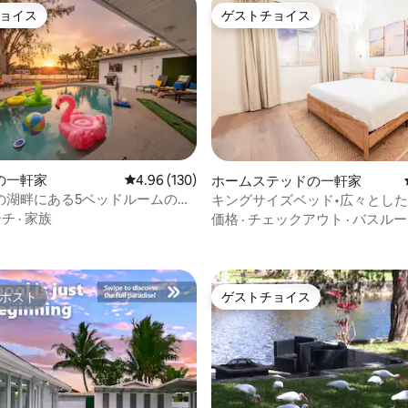
ョイス
ゲストチョイス
ョイス
ゲストチョイス
の一軒家
レビュー130件、5つ星中4.96つ星の平均評価
4.96 (130)
ホームステッドの一軒家
の湖畔にある5ベッドルームのプ
キングサイズベッド•広々とした
中4.98つ星の平均評価
｜ビーチの近く｜14人宿泊可能
クスタイルの滞在
ーチ
·
家族
価格
·
チェックアウト
·
バスルー
ホスト
ゲストチョイス
ホスト
ゲストチョイス