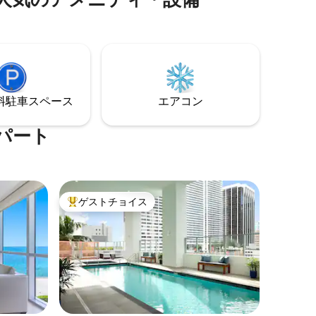
りして湖の景色をお楽しみください。 完
家は素敵な
璧な滞在に必要なものがすべて揃ってお
道路に近
り、MIA + FLLへのアクセスも簡単で、深
い塩水プールもありますので、リラック
スして楽しむことができます！ >夕日を見
モール＆メ
ると、言葉にならないほど美しいです！<
ださい！
⁠車ス⁠ペ⁠ー⁠ス
エアコン
パート
ゲストチョイス
大好評のゲストチョイスです。