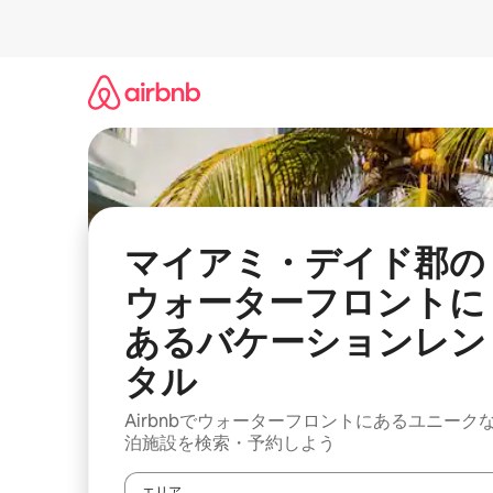
コ
ン
テ
ン
ツ
に
ス
キ
ッ
プ
マイアミ・デイド郡の
ウォーターフロントに
あるバケーションレン
タル
Airbnbでウォーターフロントにあるユニーク
泊施設を検索・予約しよう
エリア