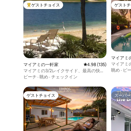
ゲストチョイス
ゲストチ
大好評のゲストチョイスです。
ゲストチ
マイアミ
マイアミ
マイアミの一軒家
レビュー135件、5つ星
4.98 (135)
ール付き
眺め
·
ビ
マイアミの3/2レイクサイド、最高の快適
さを追求したデザイン
ビーチ
·
眺め
·
チェックイン
ゲストチョイス
スーパー
ゲストチョイス
スーパー