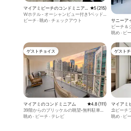
マイアミビーチのコンドミニア
レビュー215件、5
5 (215)
ム
Wホテル - オーシャンビュー付き1ベッド
ルーム
サニーア
ビーチ
·
眺め
·
チェックアウト
ドミニア
ビーチ＆
アム、ビ
眺め
·
ビ
ゲストチョイス
ゲストチ
ゲストチョイス
ゲストチ
マイアミのコンドミニアム
レビュー111件、5つ
4.8 (111)
マイアミ
アム
39階からのブリッケルの眺望•無料駐車場
⛱ビーチフ
•6名様までご宿泊可能
ンドミニ
眺め
·
ビーチ
·
テレビ
眺め
·
ビ