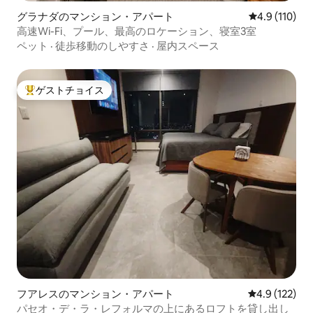
グラナダのマンション・アパート
レビュー110
4.9 (110)
高速Wi-Fi、プール、最高のロケーション、寝室3室
ペット
·
徒歩移動のしやすさ
·
屋内スペース
ゲストチョイス
大好評のゲストチョイスです。
フアレスのマンション・アパート
レビュー122
4.9 (122)
パセオ・デ・ラ・レフォルマの上にあるロフトを貸し出し