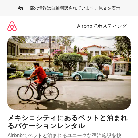
コ
一部の情報は自動翻訳されています。
原文を表示
ン
テ
ン
Airbnbでホスティング
ツ
に
ス
キ
ッ
プ
メキシコシティにあるペットと泊まれ
るバケーションレンタル
Airbnbでペットと泊まれるユニークな宿泊施設を検