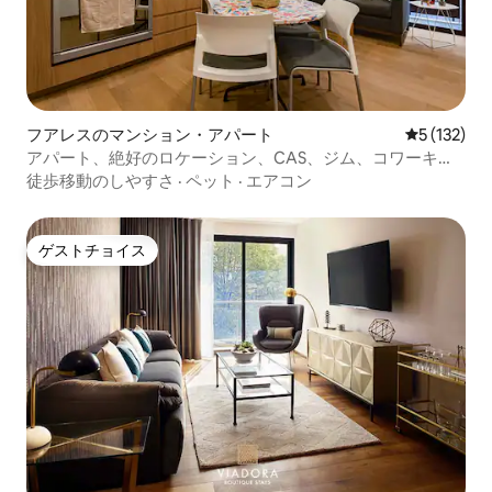
フアレスのマンション・アパート
レビュー1
5 (132)
アパート、絶好のロケーション、CAS、ジム、コワーキン
グ
徒歩移動のしやすさ
·
ペット
·
エアコン
ゲストチョイス
ゲストチョイス