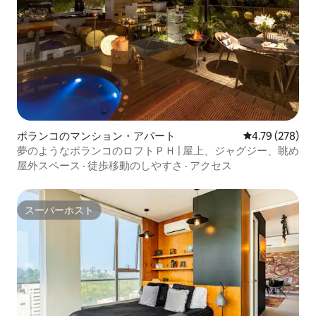
ポランコのマンション・アパート
レビュー278件
4.79 (278)
夢のようなポランコのロフトＰＨ | 屋上、ジャグジー、眺め
屋外スペース
·
徒歩移動のしやすさ
·
アクセス
スーパーホスト
スーパーホスト