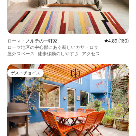
ローマ・ノルテの一軒家
レビュー160件
4.89 (160)
ローマ地区の中心部にある新しいカサ・ロサ
屋外スペース
·
徒歩移動のしやすさ
·
アクセス
ゲストチョイス
ゲストチョイス