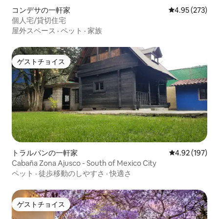
コンデサの一軒家
レビュー273件
4.95 (273)
個人宅/貸切住宅
屋外スペース
·
ペット
·
家族
ゲストチョイス
ゲストチョイス
トラルパンの一軒家
レビュー197件
4.92 (197)
Cabaña Zona Ajusco - South of Mexico City
ペット
·
徒歩移動のしやすさ
·
快適さ
ゲストチョイス
ゲストチョイス