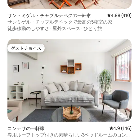
サン・ミゲル・チャプルテペクの一軒家
レビュー410件
4.88 (410)
サンミゲル・チャプルテペックで最高の5寝室の家
徒歩移動のしやすさ
·
屋外スペース
·
ひとり旅
ゲストチョイス
ゲストチョイス
コンデサの一軒家
レビュー146
4.9 (146)
専用ルーフトップ付きの素晴らしい3ベッドルームのコンデ