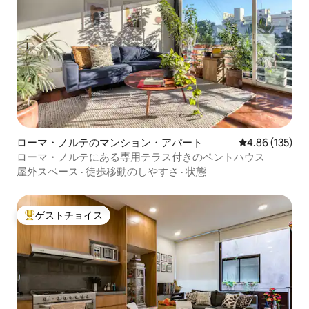
ローマ・ノルテのマンション・アパート
レビュー135件
4.86 (135)
ローマ・ノルテにある専用テラス付きのペントハウス
屋外スペース
·
徒歩移動のしやすさ
·
状態
ゲストチョイス
大好評のゲストチョイスです。