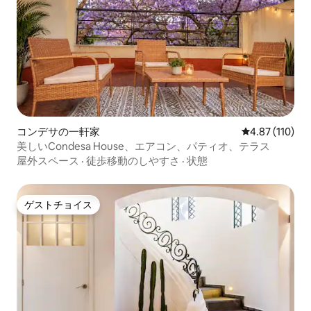
コンデサの一軒家
レビュー110件
4.87 (110)
美しいCondesa House、エアコン、パティオ、テラス
屋外スペース
·
徒歩移動のしやすさ
·
状態
ゲストチョイス
ゲストチョイス