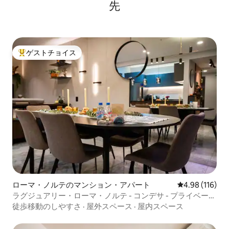
先
ゲストチョイス
大好評のゲストチョイスです。
ローマ・ノルテのマンション・アパート
レビュー116件
4.98 (116)
ラグジュアリー・ローマ・ノルテ - コンデサ - プライベート
パティオ - ジム
徒歩移動のしやすさ
·
屋外スペース
·
屋内スペース