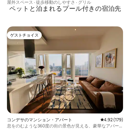
サカサ
屋外スペース
·
徒歩移動のしやすさ
·
グリル
ペットと泊まれるプール付きの宿泊先
ゲストチョイス
ゲストチョイス
コンデサのマンション・アパート
レビュー179件
4.92 (179)
息をのむような360度の街の景色が見える、豪華なアパー