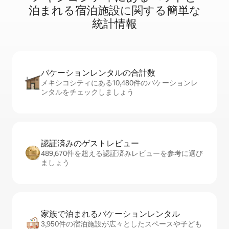
泊⁠ま⁠れ⁠る宿⁠泊⁠施⁠設⁠に関⁠す⁠る簡⁠単⁠な
統⁠計⁠情⁠報
バケーションレ⁠ン⁠タ⁠ル⁠の合⁠計⁠数
メキシコシティにある10,480件のバケーションレ
ンタルをチェックしましょう
認証済みのゲ⁠ス⁠ト⁠レ⁠ビ⁠ュ⁠ー
489,670件を超える認証済みレビューを参考に選び
ましょう
家族で泊まれるバ⁠ケ⁠ー⁠シ⁠ョ⁠ンレ⁠ン⁠タ⁠ル
3,950件の宿泊施設が広々としたスペースや子ども