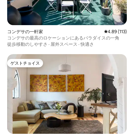
コンデサの一軒家
レビュー113件
4.89 (113)
コンデサの最高のロケーションにあるパラダイスの一角
徒歩移動のしやすさ
·
屋外スペース
·
快適さ
ゲストチョイス
ゲストチョイス