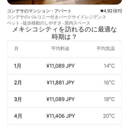
コンデサのマンション・アパート
レビュー611件
4.92 (611)
コンデサのバルコニー付きパークサイドレジデンス
ペット
·
徒歩移動のしやすさ
·
屋内スペース
メキシコシティを訪⁠れ⁠るの⁠に最⁠適⁠な
時⁠期⁠は⁠？
月
平均料金
平均気温
1月
¥11,089 JPY
14°C
2月
¥11,881 JPY
16°C
3月
¥11,089 JPY
18°C
4月
¥11,406 JPY
20°C