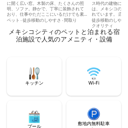
に開く広い窓。木製の床、たくさんの照
ス時代の建物にあ
明、ソファ。静かで、丁寧に装飾されて
は、メキシコの伝
おり、仕事やただここにいるだけでも素
れています。 広々とした設備の整ったバ
敵です。そして外は、ローマノルテ地区
スルーム、戦略的
ペット
·
徒歩移動のしやすさ
·
間取り
徒歩移動のしやす
の中心部で、最も素敵なスポットの1つで
グリル、電子レン
クオリティ
す。美しい通りと建物、とても活気があ
メキシコシティのペットと泊まれる宿
ッチン、4人用の
ります。キングサイズとクイーンサイズ
ダイニングルーム
泊施設で人気のアメニティ・設備
のベッド。 また、こちらの新しいものも
たリビングルーム
ご確認ください。
イズベッド、クロ
https://www.airbnb.mx/rooms/1604605046335668118?
アコンを備えたマ
guests=1&adults=1&s=67&unique_share_id=4dd1b1c9-
リビングルームと
fc93-4c94-9ca1-c91cd0256dae
アクセスできます。 長期滞在に最
す。
キッチン
Wi-Fi
敷地内無料駐⁠車
プール