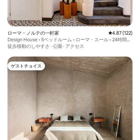
ローマ・ノルテの一軒家
レビュー122件
4.87 (122)
Design House • 5ベッドルーム • ローマ・スール • 24時間年
中無休のセキュリティ
徒歩移動のしやすさ
·
公園
·
アクセス
ゲストチョイス
ゲストチョイス