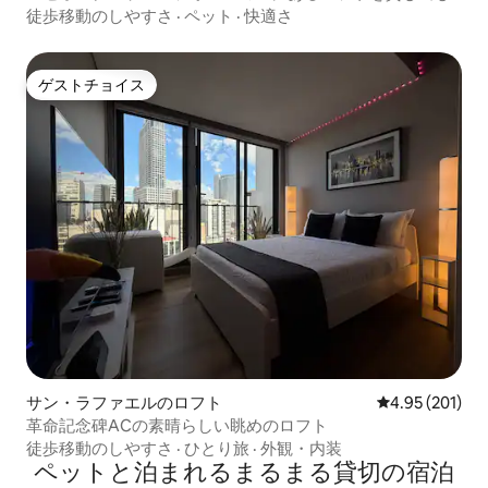
徒歩移動のしやすさ
·
ペット
·
快適さ
ゲストチョイス
ゲストチョイス
サン・ラファエルのロフト
レビュー201件
4.95 (201)
革命記念碑ACの素晴らしい眺めのロフト
徒歩移動のしやすさ
·
ひとり旅
·
外観・内装
ペットと泊まれるまるまる貸切の宿泊