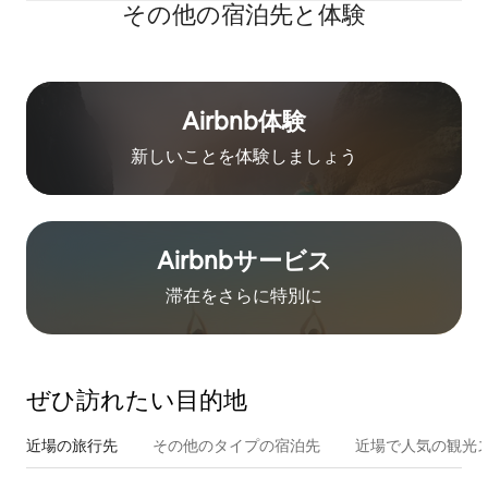
その他の宿⁠泊⁠先と体⁠験
Airbnb体験
新しいことを体験しましょう
Airbnb⁠サ⁠ー⁠ビ⁠ス
滞在をさ⁠ら⁠に特⁠別⁠に
ぜひ訪⁠れ⁠た⁠い目⁠的⁠地
近場の旅行先
その他のタ⁠イ⁠プ⁠の宿⁠泊⁠先
近場で人気の観光