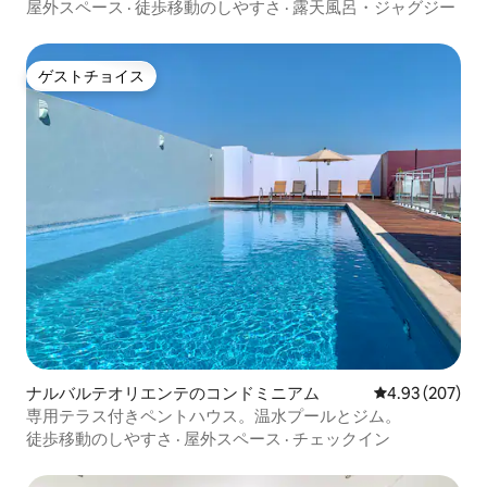
ト
屋外スペース
·
徒歩移動のしやすさ
·
露天風呂・ジャグジー
ゲストチョイス
ゲストチョイス
ナルバルテオリエンテのコンドミニアム
レビュー207件
4.93 (207)
専用テラス付きペントハウス。温水プールとジム。
徒歩移動のしやすさ
·
屋外スペース
·
チェックイン