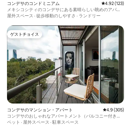
コンデサのコンドミニアム
レビュー123件
4.92 (123)
メキシコシティのコンデサにある素晴らしい眺めのアパー
トペントハウス
屋外スペース
·
徒歩移動のしやすさ
·
ランドリー
ゲストチョイス
ゲストチョイス
コンデサのマンション・アパート
レビュー305
4.9 (305)
コンデサのおしゃれなアパートメント（バルコニー付き）
by VIATO HOMES
ペット
·
屋外スペース
·
駐車スペース