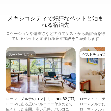
メキシコシティで好評なペットと泊ま
れる宿泊先
ロケーションや清潔さなどの点でゲストから高評価を得
ているペットと泊まれる宿泊施設をご紹介します
スーパーホスト
ゲストチョイス
スーパーホスト
ゲストチョイス
ローマ・ノルテのコンドミニ
レビュー177件、5つ星中4.82
4.82 (177)
ローマ・ノルテの
アム
アム
ローマにある広いバルコニー付きのとて
ローマノルテにあ
もきれいなアパート
ームのコンドミニ
広々とした空間、高い天井、バルコニー
ローマ・ノルテの