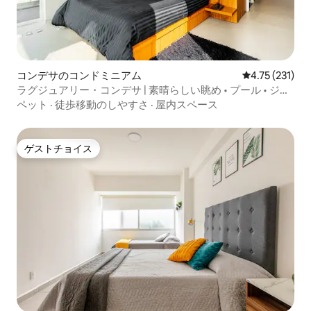
コンデサのコンドミニアム
レビュー231
4.75 (231)
ラグジュアリー・コンデサ | 素晴らしい眺め • プール • ジム
• 駐車場。
ペット
·
徒歩移動のしやすさ
·
屋内スペース
ゲストチョイス
ゲストチョイス