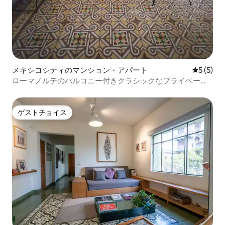
メキシコシティのマンション・アパート
レビュー
5 (5)
ローマノルテのバルコニー付きクラシックなプライベート
アパート
ゲストチョイス
ゲストチョイス