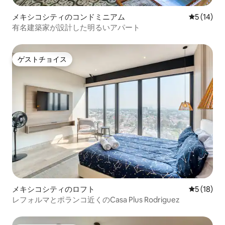
メキシコシティのコンドミニアム
レビュー1
5 (14)
有名建築家が設計した明るいアパート
ゲストチョイス
ゲストチョイス
メキシコシティのロフト
レビュー1
5 (18)
レフォルマとポランコ近くのCasa Plus Rodriguez