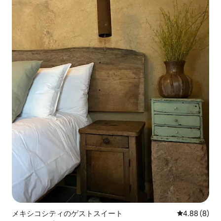
メキシコシティのゲストスイート
レビュー8件
4.88 (8)