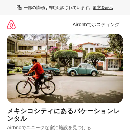
コ
一部の情報は自動翻訳されています。
原文を表示
ン
テ
ン
Airbnbでホスティング
ツ
に
ス
キ
ッ
プ
メキシコシティにあるバケーションレ
ンタル
Airbnbでユニークな宿泊施設を見つける