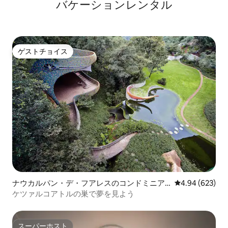
バケーションレンタル
ゲストチョイス
ゲストチョイス
ナウカルパン・デ・フアレスのコンドミニア
レビュー623件
4.94 (623)
ム
ケツァルコアトルの巣で夢を見よう
スーパーホスト