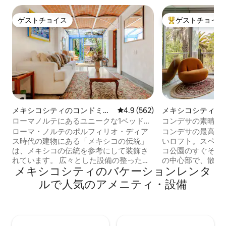
ゲストチョイス
ゲストチョイス
ゲストチョイス
大好評のゲストチ
メキシコシティのコンドミニ
レビュー562件、5つ星中4.9
4.9 (562)
メキシコシティの
アム
ン・アパート
ローマノルテにあるユニークな1ベッドル
コンデサの素晴ら
ームのコンドミニアム、専用庭付き
ケーション
ローマ・ノルテのポルフィリオ・ディア
コンデサの最高の
ス時代の建物にある「メキシコの伝統」
いロフト。スペイ
は、メキシコの伝統を参考にして装飾さ
コ公園のすぐそば
れています。 広々とした設備の整ったバ
の中心部で、散歩
メキシコシティのバケーションレンタ
スルーム、戦略的に配置された洗濯機、
めます。アパート
グリル、電子レンジ、冷蔵庫を備えたキ
地が良いです。バ
ルで人気のアメニティ・設備
ッチン、4人用のテーブルと椅子を備えた
ビングルームと4
ダイニングルーム、ソファと椅子を備え
オープンキッチン
たリビングルームがあります。 キングサ
ベッドの寝室、お
イズベッド、クローゼット、テレビ、エ
や映画を見るため