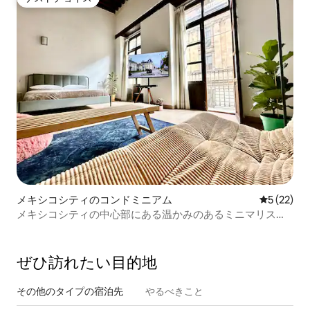
ゲストチョイス
メキシコシティのコンドミニアム
レビュー2
5 (22)
メキシコシティの中心部にある温かみのあるミニマリスト
なお部屋
ぜひ訪⁠れ⁠た⁠い目⁠的⁠地
その他のタ⁠イ⁠プ⁠の宿⁠泊⁠先
やるべきこと