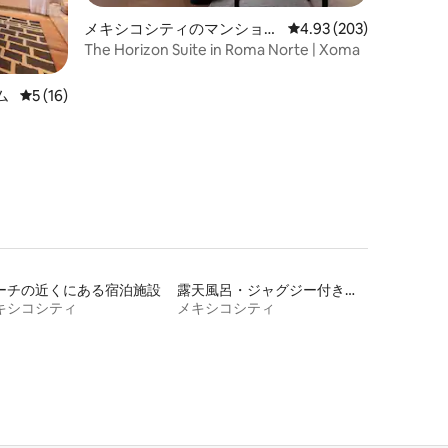
メキシコシティのマンショ
レビュー203件、5つ星
4.93 (203)
ン・アパート
The Horizon Suite in Roma Norte | Xoma
ム
レビュー16件、5つ星中5つ星の平均評価
5 (16)
ーチの近くにある宿泊施設
露天風呂・ジャグジー付きの宿泊施設
キシコシティ
メキシコシティ