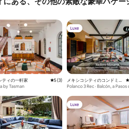
ィにある、その他の素敵な豪華バケー
Luxe
Luxe
4.52つ星の平均評価
シティの一軒家
レビュー3件、5つ星中5つ星の平均評価
5 (3)
メキシコシティのコンドミニ
アム
sa by Tasman
Polanco 3 Rec · Balcón, a Pasos
Masaryk
Luxe
Luxe