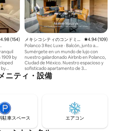
Exclusiva
President
Vuitton, 
Cuenta c
cocina e
jardines 
tranquili
レビュー154件、5つ星中4.98つ星の平均評価
4.98 (154)
メキシコシティのコンドミニ
レビュー109件、5つ星
4.94 (109)
Polanco. 
アム
Polanco 3 Rec Luxe · Balcón, junto a
amigos y 
Masaryk
ranquil
Sumérgete en un mundo de lujo con
una exper
nuestro galardonado Airbnb en Polanco,
ubicación
Ciudad de México. Nuestro espacioso y
 by
sofisticado apartamento de 3
メニティ・設備
 designers
dormitorios cuenta con impresionantes
vistas, Wi-Fi de alta velocidad, una
errace,
colección de libros raros, un televisor
 a film in
inteligente de 75 pulgadas y parlantes
tre and
Sonos. Con seguridad y control de
 Fully
acceso 24 horas al día, 7 días a la semana,
indoor
podrás relajarte y disfrutar del máximo
as best
confort en el corazón de uno de los
⁠車ス⁠ペ⁠ー⁠ス
エアコン
barrios más vibrantes de la ciudad.