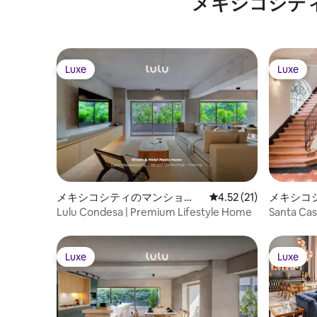
メキシコシテ
Luxe
Luxe
Luxe
Luxe
メキシコシティのマンショ
レビュー21件、5つ星中
4.52 (21)
メキシコ
ン・アパート
Lulu Condesa | Premium Lifestyle Home
Santa Ca
Luxe
Luxe
Luxe
Luxe