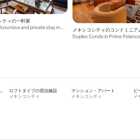
シティの一軒家
luxurious and prívate stay in
中4.7つ星の平均評価
メキシコシティのコンドミニア
ty
Duplex Condo in Prime Polanco
子から移乗しやすいトイレ付きの宿泊施設
ロフトタイプの宿泊施設
マンション・アパート
ビ
メキシコシティ
メキシコシティ
メ