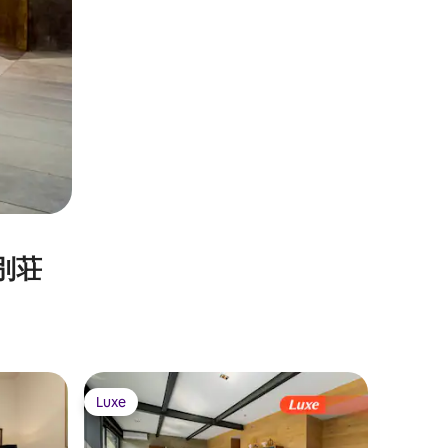
別⁠荘
メキシコ
Luxe
Luxe
Luxe
Luxe
Magnífic
Lujo, by 
🌿 Polan