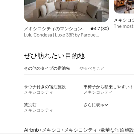
メキシコ
The most 
メキシコシティのマンション・
レビュー30件、5つ星
4.7 (30)
Mexico Ci
アパート
Lulu Condesa | Luxe 3BR by Parque
México
ぜひ訪⁠れ⁠た⁠い目⁠的⁠地
その他のタ⁠イ⁠プ⁠の宿⁠泊⁠先
やるべきこと
サウナ付きの宿泊施設
車椅
メキシコシティ
メキシコシティ
貸別荘
さらに表示
メキシコシティ
Airbnb
メキシコ
メキシコシティ
豪華な宿泊施設