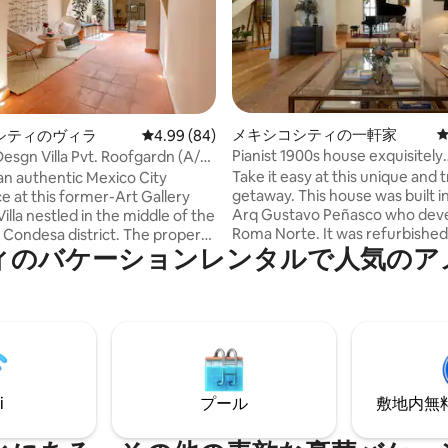
中4.93つ星の平均評価
メキシコシティの一軒家
シティのヴィラ
レビュー84件、5つ星中4.99つ星の平均評価
4.99 (84)
Pianist 1900s house exquisitely
esgn Villa Pvt. Roofgardn (A/C
decorated.
s)
Take it easy at this unique and t
 an authentic Mexico City
getaway. This house was built in 1909 by
e at this former-Art Gallery
Arq Gustavo Peñasco who developed
illa nestled in the middle of the
Roma Norte. It was refurbished
a Condesa district. The property
ィのバケーションレンタルで人気のア
renown architects and interior
strong connection with its past
@Tana_Karei. You can relax in the most
viding sleek modern amenities
private and beautiful rooftop t
its recent full renovation. The
read or work in the library, enjoy
cozy house is filled with natural
the movie room with homethea
equipped with a beautiful,
yes there is even a Grand Piano!
rooftop and patio, fully
equipped kitchen with a lovely 
kitchen and spacious
dining room terrace. Published 
 with A/C and heating and
i
プール
敷地内無料駐
Airbnb homes in Vogue 2025
 with hotel-grade amenities.