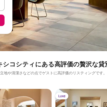
シコシティに⁠あ⁠る高⁠評⁠価⁠の贅⁠沢⁠な貸⁠
立地や清潔さなどの点でゲストに高評価のリスティングです。
Luxe
Luxe