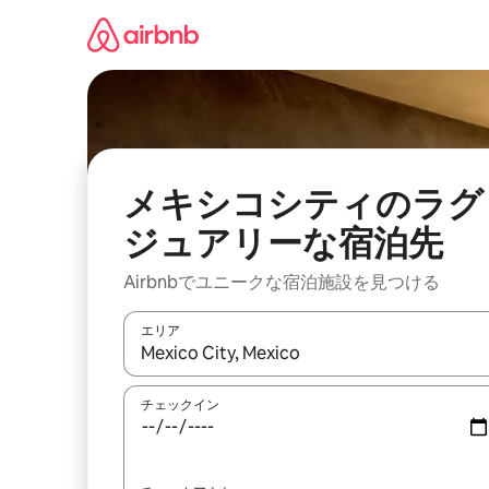
コ
ン
テ
ン
ツ
に
ス
キ
ッ
メキシコシティのラグ
プ
ジュアリーな宿泊先
Airbnbでユニークな宿泊施設を見つける
エリア
検索結果が表示されたら、上下の矢印キーを使っ
チェックイン