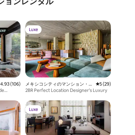
ションレンタル
Luxe
Luxe
レビュー106件、5つ星中4.93つ星の平均評価
4.93 (106)
メキシコシティのマンション・ア
レビュー29件、5
5 (29)
パート
 de
2BR Perfect Location Designer's Luxury
Luxe
Luxe