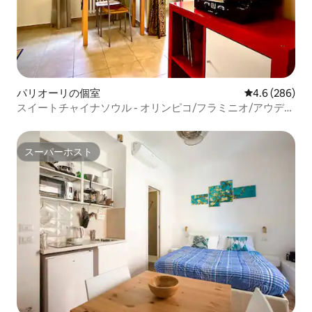
パリオーリの個室
レビュー286
4.6 (286)
スイートチャイナソウル - オリンピコ/フラミニオ/アウディ
トリウム
スーパーホスト
スーパーホスト