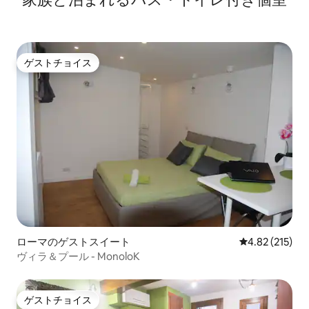
ゲストチョイス
ゲストチョイス
ローマのゲストスイート
レビュー215件
4.82 (215)
ヴィラ＆プール - MonoloK
ゲストチョイス
ゲストチョイス