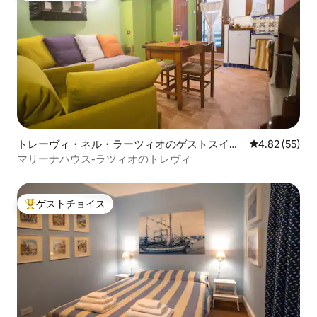
トレーヴィ・ネル・ラーツィオのゲストスイー
レビュー55件
4.82 (55)
ト
マリーナハウス-ラツィオのトレヴィ
ゲストチョイス
大好評のゲストチョイスです。