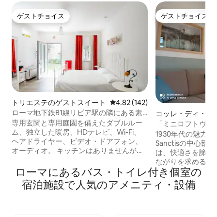
ゲストチョイス
ゲストチョイス
ゲストチョイス
ゲストチョイス
トリエステのゲストスイート
レビュー142件、5つ星中4.82
4.82 (142)
ローマ地下鉄B1線リビア駅の隣にある素
コッレ・ディ・ト
敵なお部屋です。
トスイート
専用玄関と専用庭園を備えたダブルルー
「ミニロフトヴェルディ」 
ム、独立した暖房、HDテレビ、Wi-Fi、
サンクティス）
1930年代の魅力的
ヘアドライヤー、ビデオ・ドアフォン、
Sanctisの中心部にある
オーディオ。 キッチンはありませんが、
は、快適さを諦め
ケトルとネスプレッソマシンが備わって
ながりを求める人
います。 ビジネスや休暇でのご旅行に最
ローマにあるバス・トイレ付き個室の
独立したスタジオ
適です。 地下鉄B1線のLibia駅から
ライベートテラス
宿泊施設で人気のアメニティ・設備
700m、Fiumicino行きのNomentana駅か
息をのむような景
ら900m、ヴィラ・アダから800mの距離
リア風の庭園では
にあります。 近くには、ヴィラ・マファ
に瞑想することが
ルダとLUISSがあります。 2名様の場合
は、IHキッチン