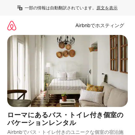
コ
一部の情報は自動翻訳されています。
原文を表示
ン
テ
ン
Airbnbでホスティング
ツ
に
ス
キ
ッ
プ
ローマにあるバス・トイレ付き個室の
バケーションレンタル
Airbnbでバス・トイレ付きのユニークな個室の宿泊施