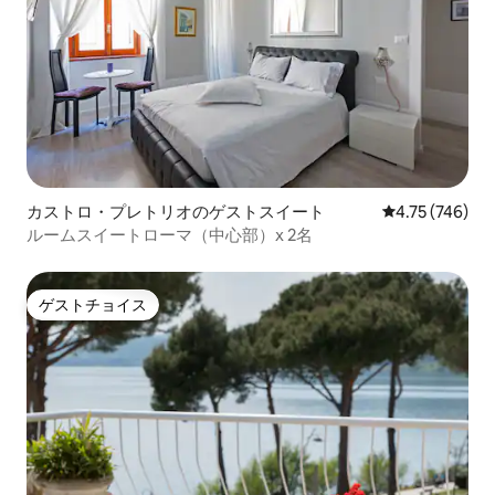
カストロ・プレトリオのゲストスイート
レビュー746件
4.75 (746)
ルームスイートローマ（中心部）x 2名
ゲストチョイス
ゲストチョイス