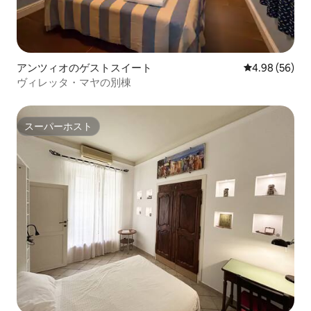
アンツィオのゲストスイート
レビュー56件
4.98 (56)
ヴィレッタ・マヤの別棟
スーパーホスト
スーパーホスト