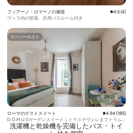
フィアーノ・ロマーノの個室
レビュー4
4.5 (4)
ヴィラ内の部屋、共用バスルーム付き
スーパーホスト
スーパーホスト
ローマのゲストスイート
レビュー185件
4.94 (185)
D.O.M.U.Sガーデンスイート｜トラステヴェレまでトラム
洗濯機と乾燥機を完備したバス・トイ
で直通