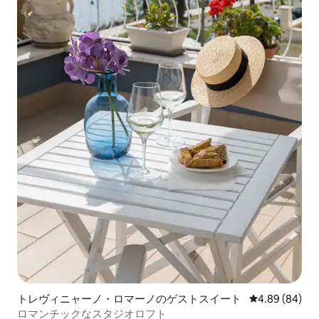
トレヴィニャーノ・ロマーノのゲストスイート
レビュー84件
4.89 (84)
ロマンチックなスタジオロフト