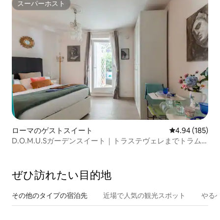
スーパーホスト
スーパーホスト
ローマのゲストスイート
レビュー185件
4.94 (185)
D.O.M.U.Sガーデンスイート｜トラステヴェレまでトラム
で直通
ぜひ訪⁠れ⁠た⁠い目⁠的⁠地
その他のタ⁠イ⁠プ⁠の宿⁠泊⁠先
近場で人気の観光スポット
やる