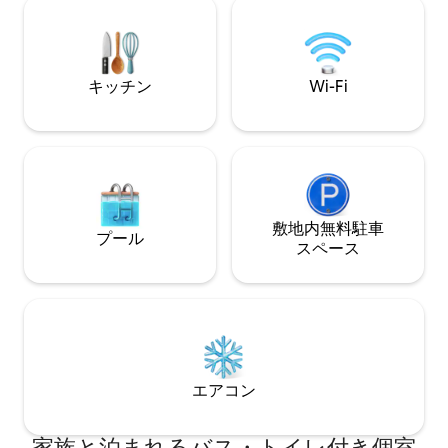
は、
ベッド（140 x 1
https://www.airbnb.it/rooms/19497249
ム、小さな香り豊
をご覧ください。
ある屋外の中庭が
キッチン
Wi-Fi
敷地内無料駐⁠車
プール
ス⁠ペ⁠ー⁠ス
エアコン
家族と泊まれるバス・トイレ付き個室