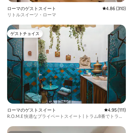
ローマのゲストスイート
レビュー310件
4.86 (310)
リトルスイーツ・ローマ
ゲストチョイス
ゲストチョイス
ローマのゲストスイート
レビュー111
4.95 (111)
R.O.M.E 快適なプライベートスイート | トラム8番でトラス
テヴェレへ