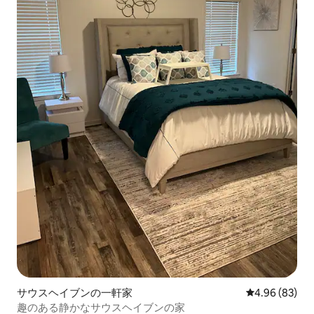
サウスヘイブンの一軒家
レビュー83件
4.96 (83)
趣のある静かなサウスヘイブンの家