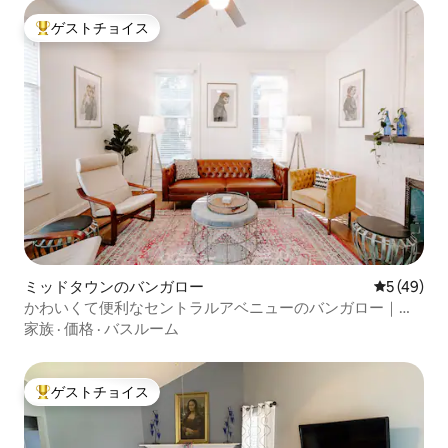
ゲストチョイス
大好評のゲストチョイスです。
ミッドタウンのバンガロー
レビュー4
5 (49)
かわいくて便利なセントラルアベニューのバンガロー｜キ
ングサイズベッド
家族
·
価格
·
バスルーム
ゲストチョイス
大好評のゲストチョイスです。