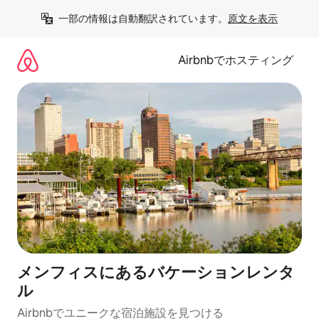
コ
一部の情報は自動翻訳されています。
原文を表示
ン
テ
ン
Airbnbでホスティング
ツ
に
ス
キ
ッ
プ
メンフィスにあるバケーションレンタ
ル
Airbnbでユニークな宿泊施設を見つける