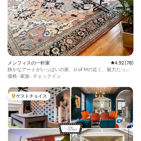
メンフィスの一軒家
レビュー78件
4.92 (78)
静かなアートがいっぱいの家、U of Mの近く、魅力たっぷ
り！
価格
·
家族
·
チェックイン
ゲストチョイス
大好評のゲストチョイスです。