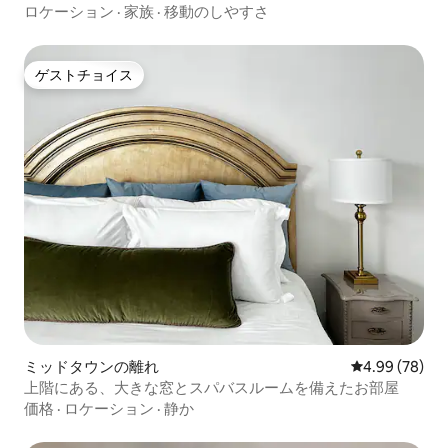
ロケーション
·
家族
·
移動のしやすさ
ゲストチョイス
ゲストチョイス
ミッドタウンの離れ
レビュー78件
4.99 (78)
上階にある、大きな窓とスパバスルームを備えたお部屋
価格
·
ロケーション
·
静か