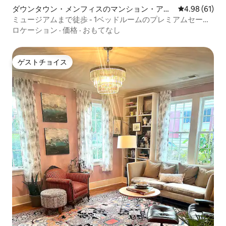
ダウンタウン・メンフィスのマンション・アパ
レビュー61件
4.98 (61)
ート
ミュージアムまで徒歩 - 1ベッドルームのプレミアムセーフ
ロフト（駐車場付き）
ロケーション
·
価格
·
おもてなし
ゲストチョイス
ゲストチョイス