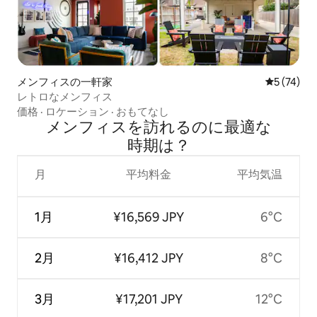
メンフィスの一軒家
レビュー7
5 (74)
レトロなメンフィス
価格
·
ロケーション
·
おもてなし
メンフィスを訪⁠れ⁠るの⁠に最⁠適⁠な
時⁠期⁠は⁠？
月
平均料金
平均気温
1月
¥16,569 JPY
6°C
2月
¥16,412 JPY
8°C
3月
¥17,201 JPY
12°C