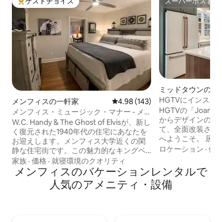
ゲストチョイス
スーパーホスト
大好評のゲストチョイスです。
スーパーホスト
ミッドタウンの一
HGTVにインスパ
メンフィスの一軒家
レビュー143件、5つ星中4.98
4.98 (143)
い隠れ家！
HGTVの「Joanna G
メンフィス・ミュージック・マナー - メ
からデザインのイ
ンフィス大学エリア
W.C. Handy & The Ghost of Elvisが、新し
て、全面改装され
く復元された1940年代の住宅にあなたを
へようこそ。 居
お迎えします。メンフィス大学近くの閑
を楽しみ、広いデ
ロケーション
·
価
静な住宅街です。この魅力的なキングベ
う。 メンフィス
ッド2台/バスルーム2室の家は、メンフィ
家族
·
価格
·
就寝環境のクオリティ
しています。完璧
スを探索しながら快適でスタイリッシュ
メンフィスのバケーションレンタルで
さい！ クイーンベッド2台＆引き出し式ソ
な旅行をしたい出張者や誰にとっても理
人気のアメニティ・設備
ファ1台 ~フェン
想的な空間です。 ピンクパレスまで徒歩
ィオ ファイバーイン
- 10マイル グレースランド - 6マイル ビー
TV ゲーム ~充実
ルストリート、セントジュード＆フェデ
まで約8km ビー
ラル・エクスプレス・フォーラム - 3マイ