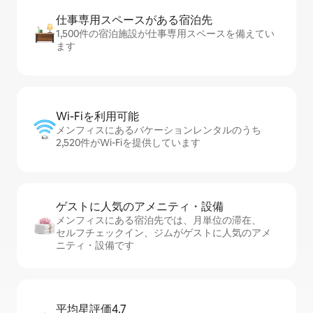
仕事専用ス⁠ペ⁠ー⁠スがあ⁠る宿⁠泊⁠先
1,500件の宿泊施設が仕事専用スペースを備えてい
ます
Wi-Fiを利⁠用⁠可⁠能
メンフィスにあるバケーションレンタルのうち
2,520件がWi-Fiを提供しています
ゲストに人⁠気⁠のア⁠メ⁠ニ⁠テ⁠ィ・設⁠備
メンフィスにある宿泊先では、月単位の滞在、
セ⁠ル⁠フチ⁠ェ⁠ッ⁠ク⁠イ⁠ン、ジムがゲストに人気のアメ
ニティ・設備です
平均星評価4.7