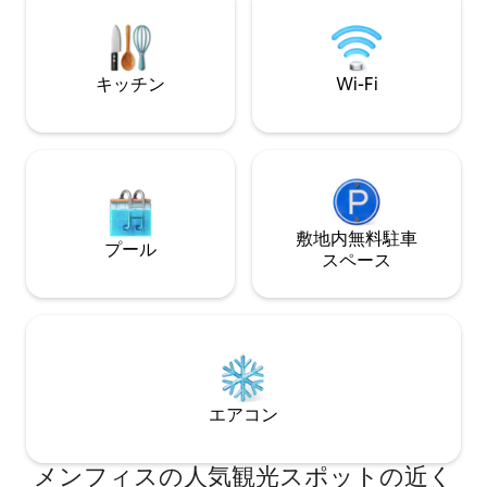
ン/公民権博物館ま
ル オーバートンスクエア - 1.5マイル リバ
ランドまで約9.6
ティボウル ペットのいない家です。 お子
約2.5マイル ゲ
様同伴は禁止。 半径30マイル以内の住民
の予約は受け付けておりません
キッチン
Wi-Fi
敷地内無料駐⁠車
プール
ス⁠ペ⁠ー⁠ス
エアコン
メンフィスの人気観光スポットの近く