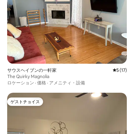
サウスヘイブンの一軒家
レビュー1
5 (17)
The Quirky Magnolia
ロケーション
·
価格
·
アメニティ・設備
ゲストチョイス
ゲストチョイス