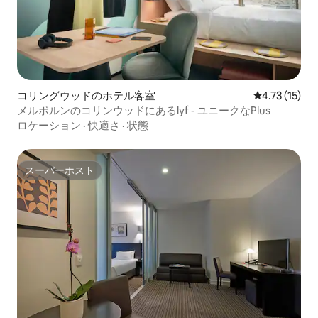
コリングウッドのホテル客室
レビュー15件
4.73 (15)
メルボルンのコリンウッドにあるlyf - ユニークなPlus
ロケーション
·
快適さ
·
状態
スーパーホスト
スーパーホスト