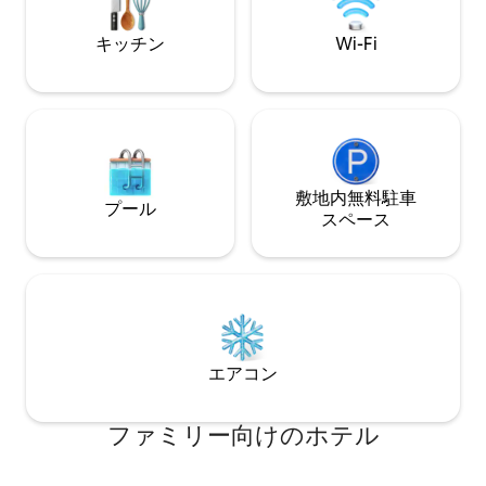
card (pre-auth)
たメルボルンでの
最適な選択肢です
キッチン
Wi-Fi
敷地内無料駐⁠車
プール
ス⁠ペ⁠ー⁠ス
エアコン
ファミリー向⁠け⁠のホ⁠テ⁠ル