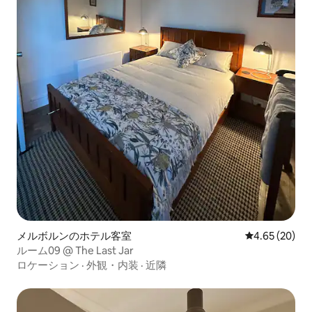
メルボルンのホテル客室
レビュー20件
4.65 (20)
ルーム09 @ The Last Jar
ロケーション
·
外観・内装
·
近隣