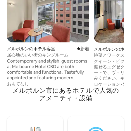
メルボルンのホテル客室
新しい宿泊先
新着
メルボルンのホテ
居心地のいい街のキングルーム
眺望とワークスペ
ティブ・エレベー
Contemporary and stylish, guest rooms
クイーン・ビクト
at Melbourne Hotel CBD are both
渡せるエグゼクテ
comfortable and functional. Tastefully
ートで、ヴェリウ
appointed and featuring modern,
みください。キン
spacious design, each guest room
ツインサイズベッ
おもてなし
ロケーション
·
清
provides a private, peaceful retreat
メルボルン市にあるホ⁠テ⁠ル⁠で人⁠気⁠の
適なシーティング
from the hustle and bustle o f city life.
レミアムスイート
ア⁠メ⁠ニ⁠テ⁠ィ⁠・設⁠備
Guest rooms feature air-conditioning,
スタイル、機能性
an LCD flat-screen TV, an iron and
整ったキッチン、Ne
ironing board, wired and wireless
LEDテレビ、ネス
Internet access, a mini fridge, coffee
ン、室内金庫など
and tea, and hairdryer. *A security
い位置からの眺望
deposit is required; $200 cash or $100
ンのリビングスペ