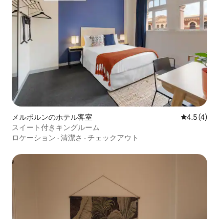
メルボルンのホテル客室
レビュー4
4.5 (4)
スイート付きキングルーム
ロケーション
·
清潔さ
·
チェックアウト