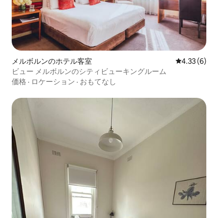
メルボルンのホテル客室
レビュー6件
4.33 (6)
ビュー メルボルンのシティビューキングルーム
価格
·
ロケーション
·
おもてなし