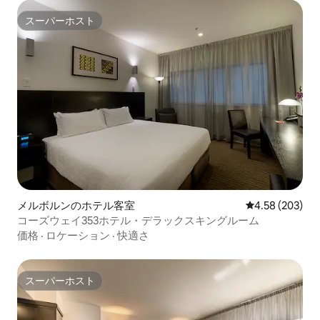
スーパーホスト
スーパーホスト
メルボルンのホテル客室
レビュー203件
4.58 (203)
コーズウェイ353ホテル・デラックスキングルーム
価格
·
ロケーション
·
快適さ
スーパーホスト
スーパーホスト