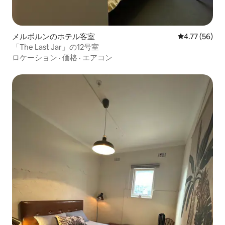
メルボルンのホテル客室
レビュー56件
4.77 (56)
「The Last Jar」の12号室
ロケーション
·
価格
·
エアコン