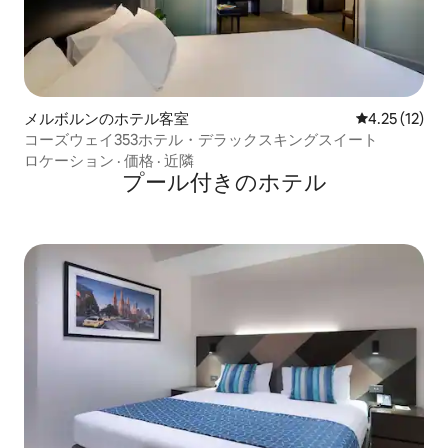
メルボルンのホテル客室
レビュー12件
4.25 (12)
コーズウェイ353ホテル・デラックスキングスイート
ロケーション
·
価格
·
近隣
プール付きのホ⁠テ⁠ル