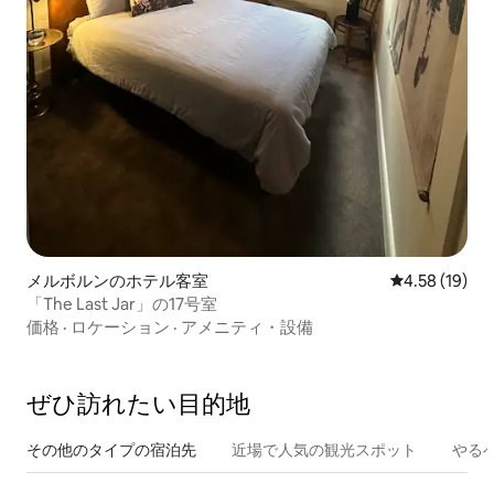
メルボルンのホテル客室
レビュー19件
4.58 (19)
「The Last Jar」の17号室
価格
·
ロケーション
·
アメニティ・設備
ぜひ訪⁠れ⁠た⁠い目⁠的⁠地
その他のタ⁠イ⁠プ⁠の宿⁠泊⁠先
近場で人気の観光スポット
やる