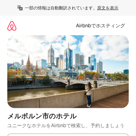
コ
一部の情報は自動翻訳されています。
原文を表示
ン
テ
ン
Airbnbでホスティング
ツ
に
ス
キ
ッ
プ
メルボルン市のホ⁠テ⁠ル
ユニークなホ⁠テ⁠ル⁠をAirbnb⁠で検⁠索⁠し⁠、予⁠約し⁠ま⁠し⁠ょ⁠う