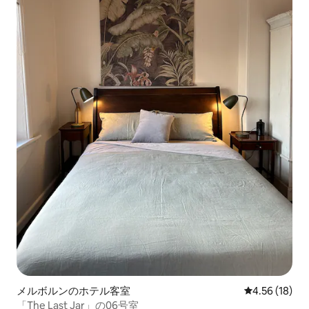
メルボルンのホテル客室
レビュー18件
4.56 (18)
「The Last Jar」の06号室