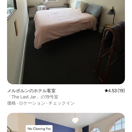
メルボルンのホテル客室
レビュー19件
4.53 (19)
「The Last Jar」の19号室
価格
·
ロケーション
·
チェックイン