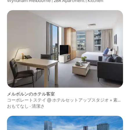
Wyndham Melbourne | 2BR Apartment | Kitchen
メルボルンのホテル客室
コーポレートステイ @ ホテルセットアップスタジオ + 素晴
らしい眺め
おもてなし
·
清潔さ