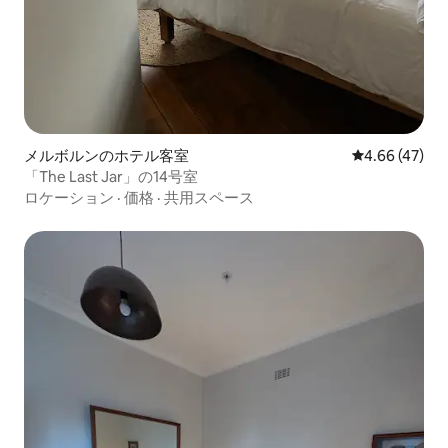
メルボルンのホテル客室
レビュー47件
4.66 (47)
「The Last Jar」の14号室
ロケーション
·
価格
·
共用スペース