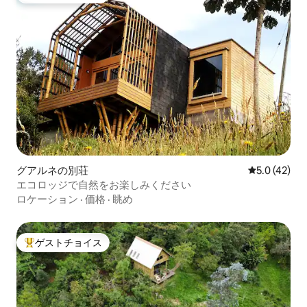
グアルネの別荘
レビュー42
5.0 (42)
エコロッジで自然をお楽しみください
ロケーション
·
価格
·
眺め
ゲストチョイス
大好評のゲストチョイスです。