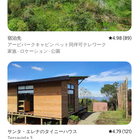
宿泊先
レビュー89件
4.98 (89)
アービパークキャビン ペット同伴可テレワーク
家族
·
ロケーション
·
公園
サンタ・エレナのタイニーハウス
レビュー121
4.79 (121)
Terravista 3