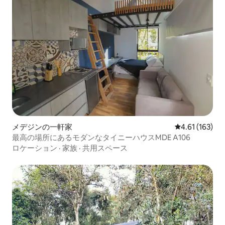
メデジンの一軒家
レビュー163件
4.61 (163)
最高の場所にあるモダンなタイニーハウスMDE A106
ロケーション
·
家族
·
共用スペース