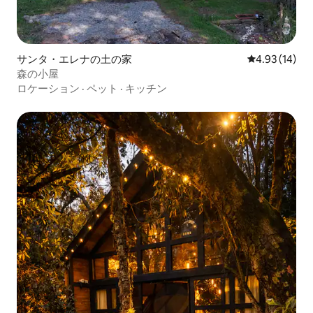
サンタ・エレナの土の家
レビュー14件
4.93 (14)
森の小屋
ロケーション
·
ペット
·
キッチン