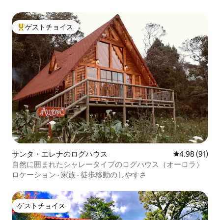
ゲストチョイス
大好評のゲストチョイスです。
サンタ・エレナのログハウス
レビュー91件
4.98 (91)
自然に囲まれたシャレータイプのログハウス（オーロラ）
ロケーション
·
家族
·
徒歩移動のしやすさ
ゲストチョイス
ゲストチョイス