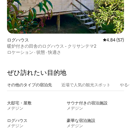
ログハウス
レビュー57件
4.84 (57)
暖炉付きの田舎のログハウス - クリサンテマ2
ロケーション
·
状態
·
快適さ
ぜひ訪⁠れ⁠た⁠い目⁠的⁠地
その他のタ⁠イ⁠プ⁠の宿⁠泊⁠先
近場で人気の観光スポット
やる
大邸宅・屋敷
サウナ付きの宿泊施設
メデジン
メデジン
ログハウス
豪華な宿泊施設
メデジン
メデジン