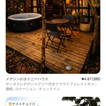
メデジンのタイニーハウス
レビュー285件
4.87 (285)
サンタエレナのジャグジー付きクラウドフォレストキャビ
ン
価格
·
ロケーション
·
チェックイン
ゲストチョイス
大好評のゲストチョイスです。