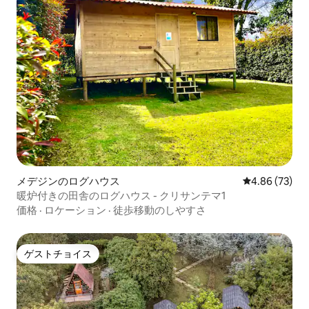
メデジンのログハウス
レビュー73件
4.86 (73)
暖炉付きの田舎のログハウス - クリサンテマ1
価格
·
ロケーション
·
徒歩移動のしやすさ
ゲストチョイス
ゲストチョイス