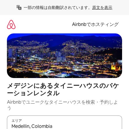
コ
一部の情報は自動翻訳されています。
原文を表示
ン
テ
ン
Airbnbでホスティング
ツ
に
ス
キ
ッ
プ
メデジンにあるタイニーハウスのバケ
ーションレンタル
Airbnbでユニークなタイニーハウスを検索・予約しよ
う
エリア
検索結果が表示されたら、上下の矢印キーを使って移動するか、