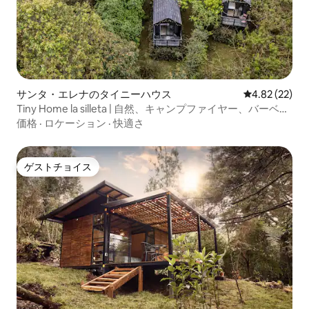
サンタ・エレナのタイニーハウス
レビュー22件
4.82 (22)
Tiny Home la silleta | 自然、キャンプファイヤー、バーベキ
ュー
価格
·
ロケーション
·
快適さ
ゲストチョイス
ゲストチョイス