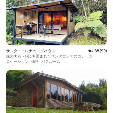
サンタ・エレナのログハウス
レビュー90件
4.88 (90)
森の★Wi - Fiに★囲まれたサンタエレナのコテージ
ロケーション
·
価格
·
バスルーム