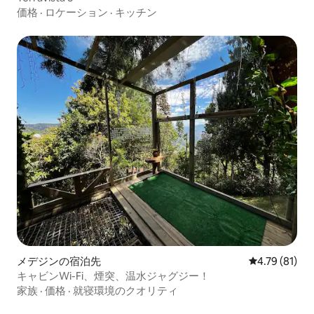
価格
·
ロケーション
·
キッチン
メデジンの宿泊先
レビュー81件
4.79 (81)
キャビンWi-Fi、煙突、温水ジャグジー！
家族
·
価格
·
就寝環境のクオリティ