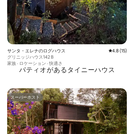
サンタ・エレナのログハウス
レビュー15
4.8 (15)
グリニッジハウス142 B
家族
·
ロケーション
·
快適さ
パティオがあるタイニーハウス
スーパーホスト
スーパーホスト