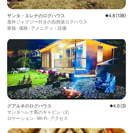
サンタ・エレナのログハウス
レビュー138
4.8 (138)
屋外ジャグジー付きの自然派ログハウス
家族
·
価格
·
アメニティ・設備
グアルネのログハウス
レビュー3
4.0 (3)
サンタヘレナ島のキャビン（2）
ロケーション
·
Wi-Fi
·
アクセス