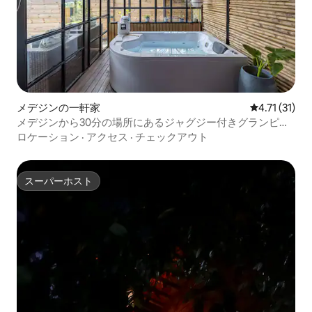
メデジンの一軒家
レビュー31件
4.71 (31)
メデジンから30分の場所にあるジャグジー付きグランピン
グ
ロケーション
·
アクセス
·
チェックアウト
スーパーホスト
スーパーホスト