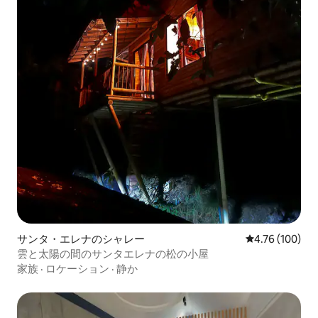
サンタ・エレナのシャレー
レビュー100件
4.76 (100)
雲と太陽の間のサンタエレナの松の小屋
家族
·
ロケーション
·
静か