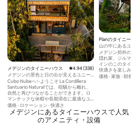
Planのタイニーハ
山の中にあるユニ
ス、日本式ジャグ
メデジン郊外の自
隠れ家、ジルマハ
インのこのタイニ
メデジンのタイニーハウス
レビュー338件、5つ星中4.94
4.94 (338)
快適さを楽しみな
メデジンの景色と日の出が見えるユニー
がりを感じること
価格
·
家族
·
朝食
クなタイニーハウス
Cubo Nubeへ✨ようこそ La Cordillera
ャグジーであるOfur
Santuario Naturalでは、喧騒から離れ、
ファイヤー、バル
自然と再びつながることができます。ロ
に入りの音楽を再生す
マンチックな休暇や長期滞在に最適なユ
とAlexaテクノ
ニークな空間で、心地よい環境で心をリ
芸品のディテール
価格
·
ロケーション
·
快適さ
ラックスさせることができます。 次のよ
メデジンにあるタイニーハウスで人気
場所にあり、休息
うな方に🔥最適です。 -バードウォッチン
のつながりを感じ
のアメニティ・設備
グ、リスなどの野生動物の観察 🐿️🕊️ -親
す。ジルマハウス
密なリトリートを求めるカップル 💕 - 高
速Wi-Fiを備えたデジタルノマド 💻 - 写真