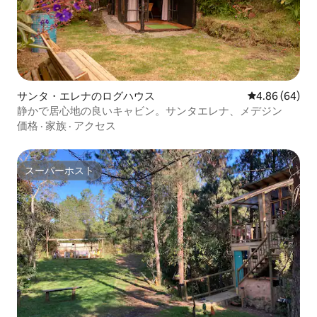
サンタ・エレナのログハウス
レビュー64件
4.86 (64)
静かで居心地の良いキャビン。サンタエレナ、メデジン
価格
·
家族
·
アクセス
スーパーホスト
スーパーホスト