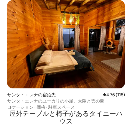
サンタ・エレナの宿泊先
レビュー118
4.76 (118)
サンタ・エレナのユーカリの小屋、太陽と雲の間
ロケーション
·
価格
·
駐車スペース
屋外テーブルと椅子があるタイニーハ
ウス