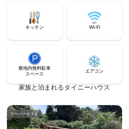
と静けさを愛する方 📸 - キングサイズベ
ッドでゆっくり休む 🛏️ - 完全なプライバ
シーを楽しむ 🌿✨
キッチン
Wi-Fi
敷地内無料駐⁠車
エアコン
ス⁠ペ⁠ー⁠ス
家族と泊まれるタイニーハウス
スーパーホスト
スーパーホスト