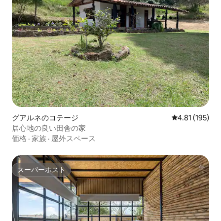
グアルネのコテージ
レビュー195件
4.81 (195)
居心地の良い田舎の家
価格
·
家族
·
屋外スペース
スーパーホスト
スーパーホスト