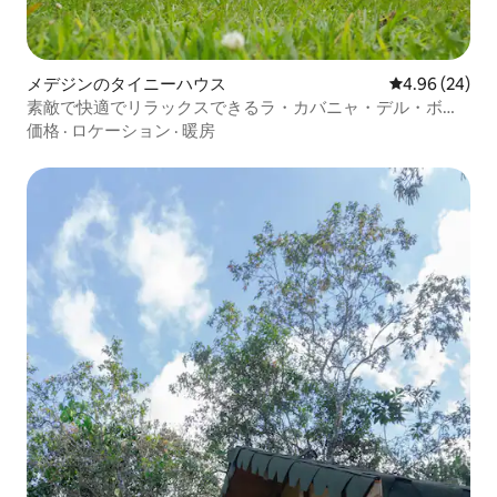
メデジンのタイニーハウス
レビュー24件
4.96 (24)
素敵で快適でリラックスできるラ・カバニャ・デル・ボス
ク。 私たちのキャビンでの穏やかで静けさ、静けさ、休息
価格
·
ロケーション
·
暖房
を取り入れましょう。