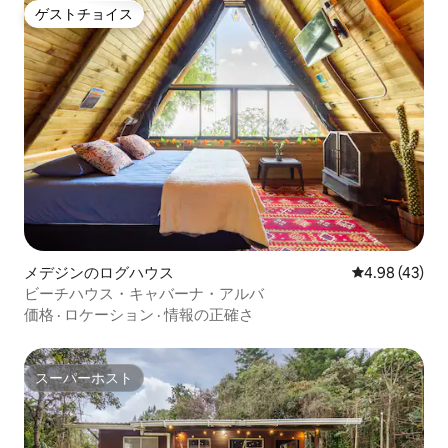
ゲストチョイス
ゲストチョイス
メデジンのログハウス
レビュー43件
4.98 (43)
ビーチハウス・キャバーナ・アルバ
価格
·
ロケーション
·
情報の正確さ
スーパーホスト
スーパーホスト