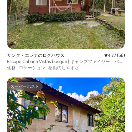
サンタ・エレナのログハウス
レビュー56件
4.77 (56)
Escape Cabaña Vistas bosque | キャンプファイヤー、パテ
ィオ、バーベキュー
価格
·
ロケーション
·
移動のしやすさ
スーパーホスト
スーパーホスト