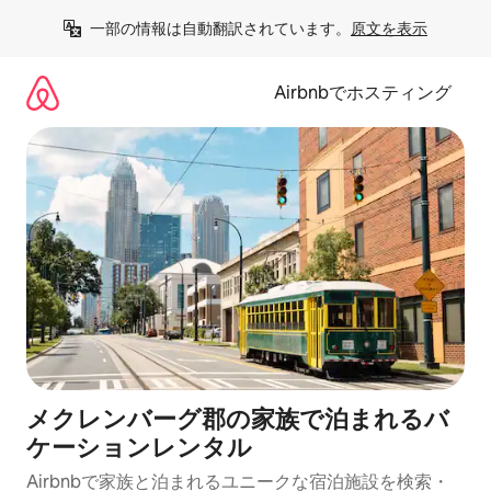
コ
一部の情報は自動翻訳されています。
原文を表示
ン
テ
ン
Airbnbでホスティング
ツ
に
ス
キ
ッ
プ
メクレンバーグ郡の家族で泊まれるバ
ケーションレンタル
Airbnbで家族と泊まれるユニークな宿泊施設を検索・