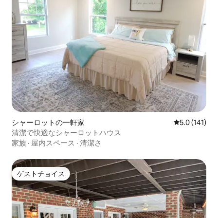
シャーロットの一軒家
レビュー141
5.0 (141)
清潔で快適なシャーロットハウス
家族
·
屋内スペース
·
清潔さ
ゲストチョイス
ゲストチョイス