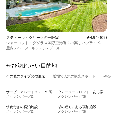
スティール・クリークの一軒家
レビュー109件
4.94 (109)
シャーロット・ダグラス国際空港近くの楽しいプライベー
トプールオアシス！
屋内スペース
·
キッチン
·
プール
ぜひ訪⁠れ⁠た⁠い目⁠的⁠地
その他のタ⁠イ⁠プ⁠の宿⁠泊⁠先
近場で人気の観光スポット
やる
サービスアパートメントの宿泊施設
ウォーターフロントにある宿泊施設
メクレンバーグ郡
メクレンバーグ郡
朝食付きの宿泊施設
湖の近くにある宿泊施設
メクレンバーグ郡
メクレンバーグ郡