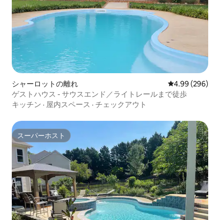
シャーロットの離れ
レビュー296件
4.99 (296)
ゲストハウス - サウスエンド／ライトレールまで徒歩
キッチン
·
屋内スペース
·
チェックアウト
スーパーホスト
スーパーホスト