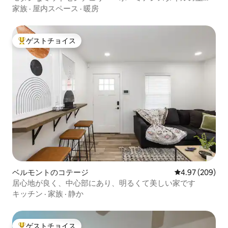
な住宅街
家族
·
屋内スペース
·
暖房
ゲストチョイス
大好評のゲストチョイスです。
ベルモントのコテージ
レビュー209件
4.97 (209)
居心地が良く、中心部にあり、明るくて美しい家です
キッチン
·
家族
·
静か
ゲストチョイス