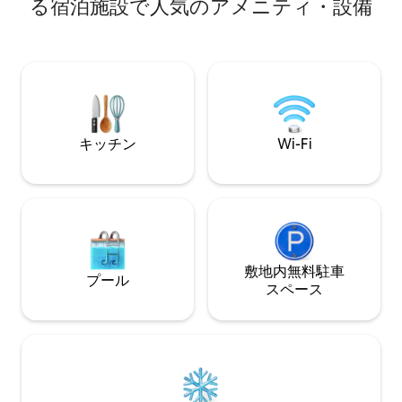
る宿泊施設で人気のアメニティ・設備
りで集まってスモ
港から数分の場所にあります。 ✷ 美しく
もった会話を楽し
改装され、デザイン性とモダンな快適さ
こだわっているこ
を備えています。 ✷ 出張、コンサート、
い出を作るのに最適な空
スポーツイベント、病院訪問、週末の休
風呂・ジャグジー ✔
暇に最適 ✷ 公園、レストラン、醸造所、
ク 詳細は以下を
お店まで徒歩圏内 ✷ 静かで並木のあるエ
リアから、シャーロットの最高の場所を
お楽しみください。
キッチン
Wi-Fi
敷地内無料駐⁠車
プール
ス⁠ペ⁠ー⁠ス