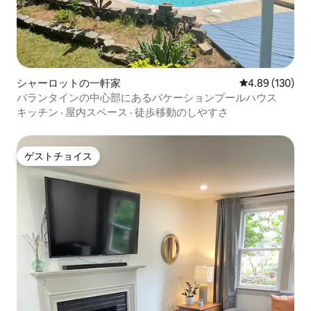
シャーロットの一軒家
レビュー130件
4.89 (130)
バランタインの中心部にあるバケーションプールハウス
キッチン
·
屋内スペース
·
徒歩移動のしやすさ
ゲストチョイス
ゲストチョイス