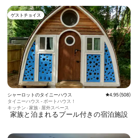
ゲストチョイス
ゲストチョイス
シャーロットのタイニーハウス
レビュー508件
4.95 (508)
タイニーハウス - ボートハウス！
キッチン
·
家族
·
屋外スペース
家族と泊まれるプール付きの宿泊施設