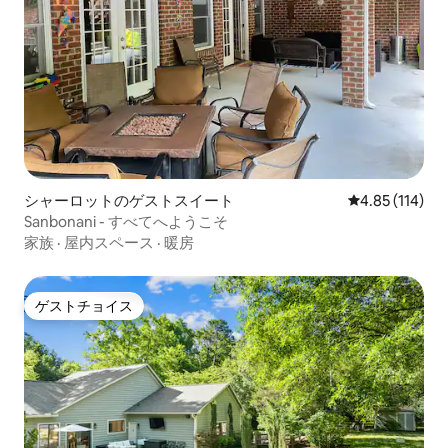
シャーロットのゲストスイート
レビュー114件
4.85 (114)
Sanbonani - すべてへようこそ
家族
·
屋内スペース
·
暖房
ゲストチョイス
ゲストチョイス