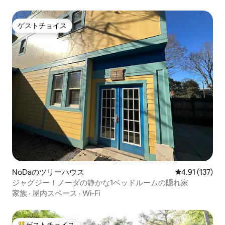
ゲストチョイス
ゲストチョイス
NoDaのツリーハウス
レビュー137
4.91 (137)
ジャグジー！ノーダの静かな1ベッドルームの隠れ家
家族
·
屋内スペース
·
Wi-Fi