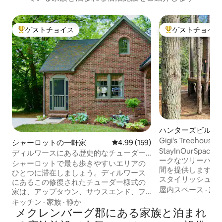
ゲストチョイス
ゲストチョイス
大好評のゲストチョイスです。
大好評のゲストチ
ハンターズビルの
ス
Gigi's Treeh
シャーロットの一軒家
レビュー159件、5つ星中4.99
4.99 (159)
ーピット
StayInOurSp
ディルワースにある歴史的なチューダー
ークなツリーハウ
様式の家 | どこへでも徒歩で行けます
シャーロットで最も歩きやすいエリアの
間を提供します。
ひとつに滞在しましょう。ディルワース
スタイリッシュな
にあるこの修復されたチューダー様式の
良いリビングスペ
屋内スペース
·
家
家は、アップタウン、サウスエンド、フ
てリラックスでき
リーダムパーク、アトリウムヘルス、ノ
キッチン
·
家族
·
静か
ます。 ジャグジ
バントヘルス、バンク・オブ・アメリカ
メクレンバーグ郡にある家族と泊まれ
ックでのぶらぶら
スタジアム、シャーロット・ダグラス空