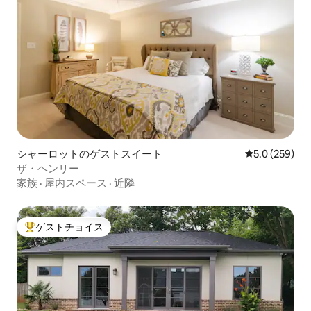
シャーロットのゲストスイート
レビュー259
5.0 (259)
ザ・ヘンリー
家族
·
屋内スペース
·
近隣
ゲストチョイス
大好評のゲストチョイスです。