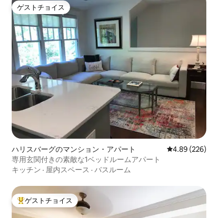
ゲストチョイス
ゲストチョイス
ハリスバーグのマンション・アパート
レビュー226件
4.89 (226)
専用玄関付きの素敵な1ベッドルームアパート
キッチン
·
屋内スペース
·
バスルーム
ゲストチョイス
大好評のゲストチョイスです。