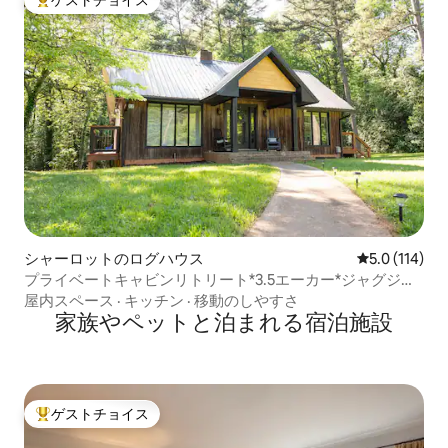
ゲストチョイス
大好評のゲストチョイスです。
シャーロットのログハウス
レビュー114
5.0 (114)
プライベートキャビンリトリート*3.5エーカー*ジャグジー*
ゲームロフト
屋内スペース
·
キッチン
·
移動のしやすさ
家族やペットと泊まれる宿泊施設
ゲストチョイス
大好評のゲストチョイスです。