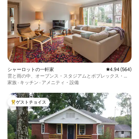
シャーロットの一軒家
レビュー564件
4.94 (564)
雲と雨の中、オーブンス・スタジアムとボプレックス・コ
リゼウムまで散策しよう
家族
·
キッチン
·
アメニティ・設備
ゲストチョイス
大好評のゲストチョイスです。