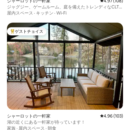
シャーロットの一軒家
レビュー108件
4.97 (108)
ジャグジー、ゲームルーム、庭を備えたトレンディなCLT
リトリート
屋内スペース
·
キッチン
·
Wi-Fi
ゲストチョイス
大好評のゲストチョイスです。
シャーロットの一軒家
レビュー103件
4.96 (103)
湖の近くにある一軒家が待っています！
家族
·
屋内スペース
·
朝食