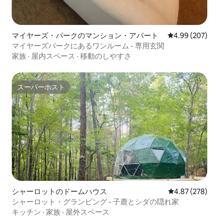
マイヤーズ・パークのマンション・アパート
レビュー207件
4.99 (207)
マイヤーズパークにあるワンルーム - 専用玄関
家族
·
屋内スペース
·
移動のしやすさ
スーパーホスト
スーパーホスト
シャーロットのドームハウス
レビュー278件
4.87 (278)
シャーロット・グランピング - 子鹿とシダの隠れ家
キッチン
·
家族
·
屋外スペース