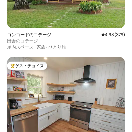
コンコードのコテージ
レビュー379件
4.93 (379)
田舎のコテージ
屋内スペース
·
家族
·
ひとり旅
ゲストチョイス
大好評のゲストチョイスです。