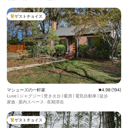
ゲストチョイス
大好評のゲストチョイスです。
マシューズの一軒家
レビュー194件
4.98 (194)
Luxe | ジャグジー | 焚き火台 | 暖房 | 電気自動車 | 徒歩
家族
·
屋内スペース
·
長期滞在
ゲストチョイス
大好評のゲストチョイスです。