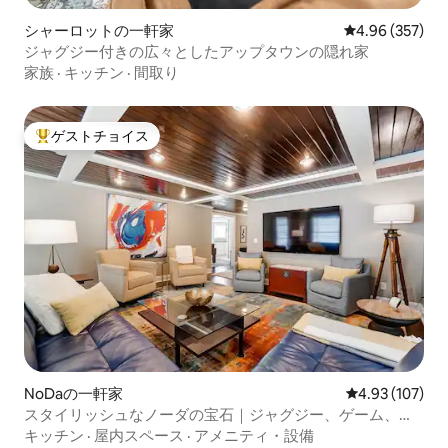
シャーロットの一軒家
レビュー357件
4.96 (357)
ジャグジー付きの広々としたアップタウンの隠れ家
家族
·
キッチン
·
間取り
ゲストチョイス
大好評のゲストチョイスです。
NoDaの一軒家
レビュー107件
4.93 (107)
スタイリッシュなノーダの宝石｜ジャグジー、ゲーム、食
事まで徒歩圏内
キッチン
·
屋内スペース
·
アメニティ・設備