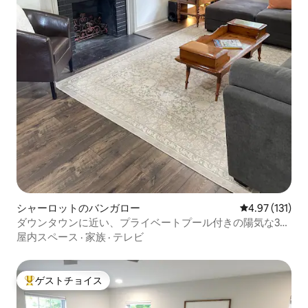
シャーロットのバンガロー
レビュー131
4.97 (131)
ダウンタウンに近い、プライベートプール付きの陽気な3ベ
ッドルームバンガロー
屋内スペース
·
家族
·
テレビ
ゲストチョイス
大好評のゲストチョイスです。