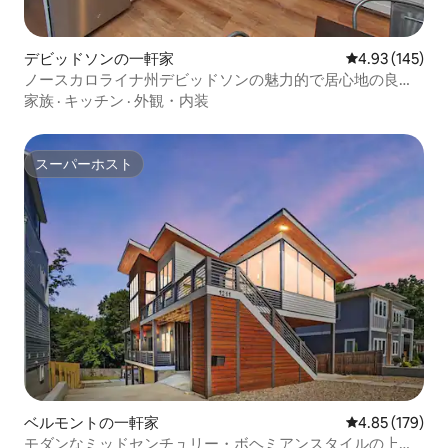
デビッドソンの一軒家
レビュー145件
4.93 (145)
ノースカロライナ州デビッドソンの魅力的で居心地の良い
コテージ
家族
·
キッチン
·
外観・内装
スーパーホスト
スーパーホスト
ベルモントの一軒家
レビュー179件
4.85 (179)
モダンなミッドセンチュリー・ボヘミアンスタイルの上品