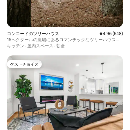
コンコードのツリーハウス
レビュー548件
4.96 (548)
16ヘクタールの農場にあるロマンチックなツリーハウス・
グランピング
キッチン
·
屋内スペース
·
朝食
ゲストチョイス
ゲストチョイス