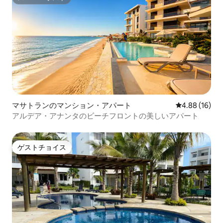
スーパーホスト
マサトランのマンション・アパート
レビュー16件
4.88 (16)
アルデア・アナンタのビーチフロントの美しいアパート
ゲストチョイス
ゲストチョイス