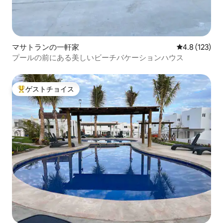
マサトランの一軒家
レビュー123
4.8 (123)
プールの前にある美しいビーチバケーションハウス
ゲストチョイス
大好評のゲストチョイスです。