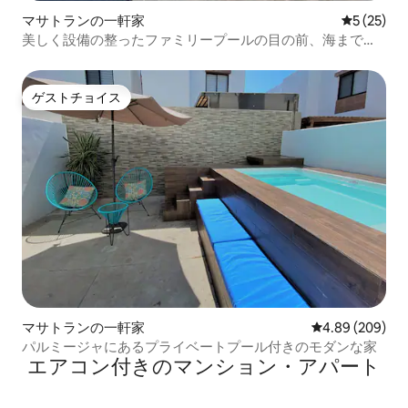
マサトランの一軒家
レビュー2
5 (25)
美しく設備の整ったファミリープールの目の前、海まで
800m
ゲストチョイス
ゲストチョイス
マサトランの一軒家
レビュー209件
4.89 (209)
パルミージャにあるプライベートプール付きのモダンな家
エアコン付きのマンション・アパート