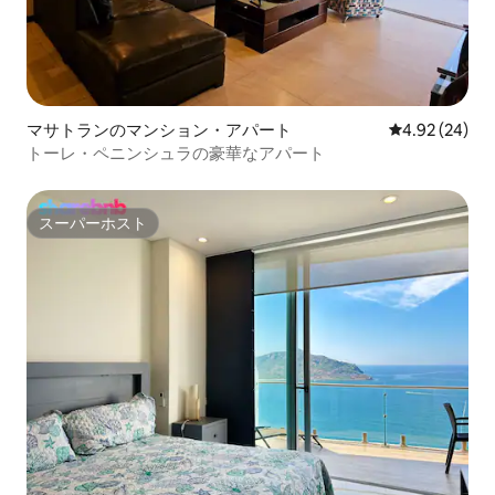
マサトランのマンション・アパート
レビュー24件
4.92 (24)
トーレ・ペニンシュラの豪華なアパート
スーパーホスト
スーパーホスト