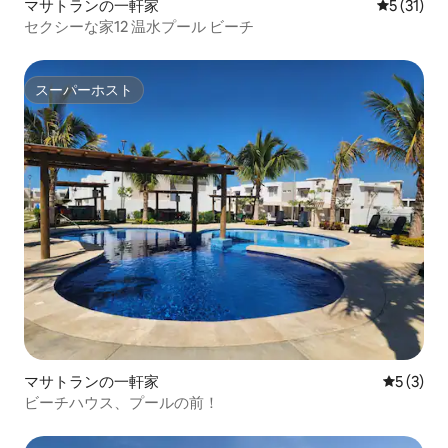
マサトランの一軒家
レビュー3
5 (31)
セクシーな家12 温水プール ビーチ
スーパーホスト
スーパーホスト
マサトランの一軒家
レビュー
5 (3)
ビーチハウス、プールの前！