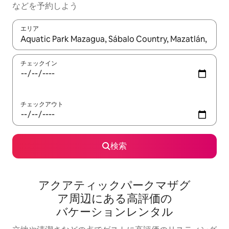
な⁠ど⁠を予⁠約⁠し⁠よ⁠う
エリア
検索結果が表示されたら、上下の矢印キーを使って移動するか、
チェックイン
チェックアウト
検索
アクアティックパークマザグ
ア⁠周⁠辺⁠に⁠あ⁠る高⁠評⁠価⁠の
バ⁠ケ⁠ー⁠シ⁠ョ⁠ン⁠レ⁠ン⁠タ⁠ル