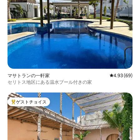
マサトランの一軒家
レビュー69件
4.93 (69)
セリトス地区にある温水プール付きの家
ゲストチョイス
大好評のゲストチョイスです。