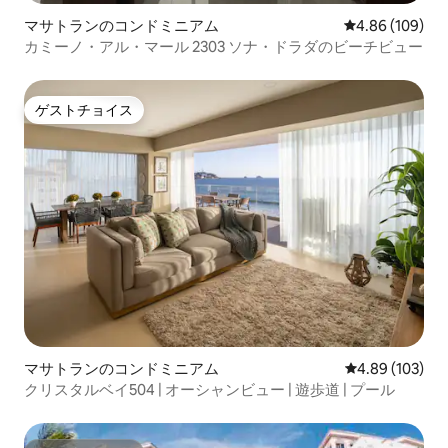
マサトランのコンドミニアム
レビュー109件
4.86 (109)
カミーノ・アル・マール 2303 ソナ・ドラダのビーチビュー
ゲストチョイス
ゲストチョイス
マサトランのコンドミニアム
レビュー103件
4.89 (103)
クリスタルベイ504 | オーシャンビュー | 遊歩道 | プール