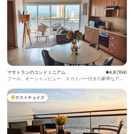
マサトランのコンドミニアム
レビュー104
4.8 (104)
プール、オーシャンビュー、スカイバー付きの豪華なアパ
ート
ゲストチョイス
大好評のゲストチョイスです。