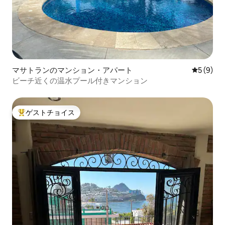
マサトランのマンション・アパート
レビュー
5 (9)
ビーチ近くの温水プール付きマンション
ゲストチョイス
大好評のゲストチョイスです。