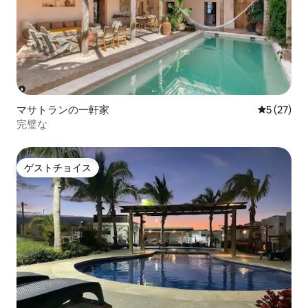
マサトランの一軒家
レビュー2
5 (27)
完璧な
ゲストチョイス
ゲストチョイス