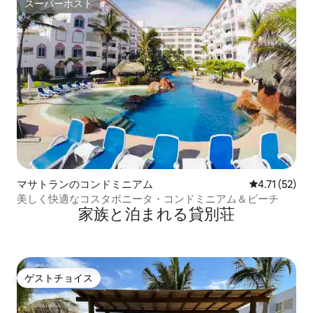
スーパーホスト
スーパーホスト
マサトランのコンドミニアム
レビュー52件
4.71 (52)
美しく快適なコスタボニータ・コンドミニアム＆ビーチ
家族と泊まれる貸別荘
ゲストチョイス
ゲストチョイス