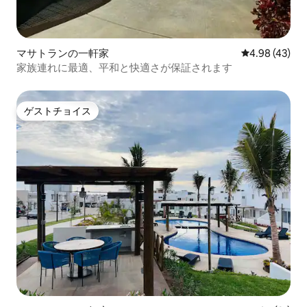
マサトランの一軒家
レビュー43件
4.98 (43)
家族連れに最適、平和と快適さが保証されます
ゲストチョイス
ゲストチョイス