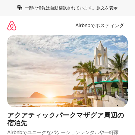
コ
一部の情報は自動翻訳されています。
原文を表示
ン
テ
ン
Airbnbでホスティング
ツ
に
ス
キ
ッ
プ
アクアティックパークマザグア⁠周⁠辺⁠の
宿⁠泊⁠先
Airbnbでユニークなバ⁠ケ⁠ー⁠シ⁠ョ⁠ンレ⁠ン⁠タ⁠ルや一⁠軒⁠家