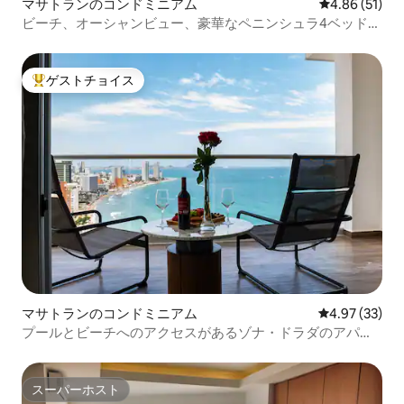
マサトランのコンドミニアム
レビュー51件
4.86 (51)
ビーチ、オーシャンビュー、豪華なペニンシュラ4ベッドル
ーム
ゲストチョイス
大好評のゲストチョイスです。
マサトランのコンドミニアム
レビュー33件
4.97 (33)
プールとビーチへのアクセスがあるゾナ・ドラダのアパー
ト
スーパーホスト
スーパーホスト