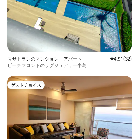
マサトランのマンション・アパート
レビュー32件
4.91 (32)
ビーチフロントのラグジュアリー半島
ゲストチョイス
ゲストチョイス