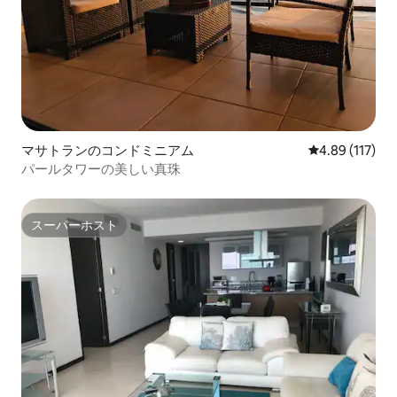
マサトランのコンドミニアム
レビュー117件
4.89 (117)
パールタワーの美しい真珠
スーパーホスト
スーパーホスト