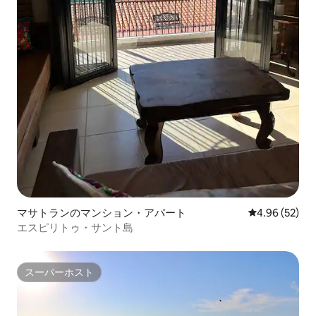
マサトランのマンション・アパート
レビュー52件
4.96 (52)
エスピリトゥ・サント島
スーパーホスト
スーパーホスト