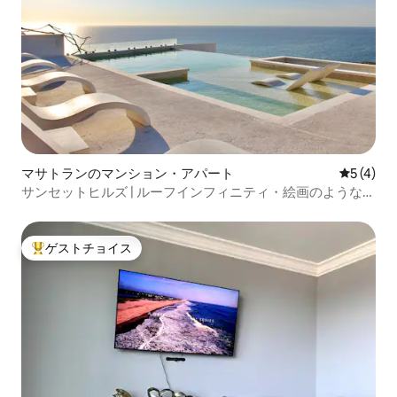
マサトランのマンション・アパート
レビュー
5 (4)
サンセットヒルズ | ルーフインフィニティ・絵画のような景
色
ゲストチョイス
大好評のゲストチョイスです。