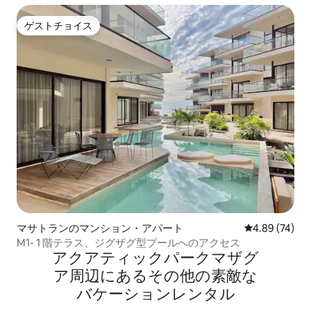
ゲストチョイス
ゲストチョイス
マサトランのマンション・アパート
レビュー74件
4.89 (74)
M1- 1 階テラス、ジグザグ型プールへのアクセス
アクアティックパークマザグ
ア⁠周⁠辺⁠に⁠あ⁠るそ⁠の⁠他⁠の素⁠敵⁠な
バ⁠ケ⁠ー⁠シ⁠ョ⁠ン⁠レ⁠ン⁠タ⁠ル