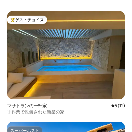
ゲストチョイス
大好評のゲストチョイスです。
マサトランの一軒家
レビュー1
5 (12)
手作業で改装された新築の家。
スーパーホスト