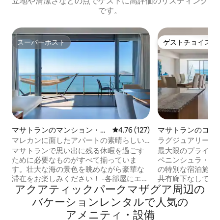
立地や清潔さなどの点でゲストに高評価のリスティング
です。
スーパーホスト
ゲストチョイス
スーパーホスト
ゲストチョイス
マサトランのマンション・ア
レビュー127件、5つ星中4.76
4.76 (127)
マサトランのコン
パート
マレカンに面したアパートの素晴らしい
ラグジュアリーVI
眺め
ターとオーシャン
マサトランで思い出に残る休暇を過ごす
最大限のプライバ
2.5バスルーム
ために必要なものがすべて揃っていま
ペニンシュラ・マ
す。壮大な海の景色を眺めながら豪華な
の特別な宿泊施設
滞在をお楽しみください！ -各部屋にエア
共有廊下なしで、
アクアティックパークマザグア⁠周⁠辺⁠の
コンとテレビ、6名様が快適に過ごせるス
ターで直接中にアク
ペース！ - 85インチのテレビ、ダイニン
様まで収容可能で、
バ⁠ケ⁠ー⁠シ⁠ョ⁠ン⁠レ⁠ン⁠タ⁠ル⁠で人⁠気⁠の
グルーム、設備の整ったキッチンを備え
をご用意しており
ア⁠メ⁠ニ⁠テ⁠ィ⁠・⁠設⁠備
たリビングルームがあります - バルコニ
しい景色を見渡せ