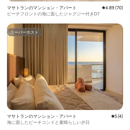
マサトランのマンション・アパート
レビュー70件
4.89 (70)
ビーチフロントの海に面したジャグジー付きD7
スーパーホスト
スーパーホスト
マサトランのマンション・アパート
レビュー
5 (4)
海に面したビーチコンドと素晴らしい夕日