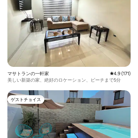
マサトランの一軒家
レビュー171
4.9 (171)
美しい新築の家、絶好のロケーション、ビーチまで5分
ゲストチョイス
ゲストチョイス