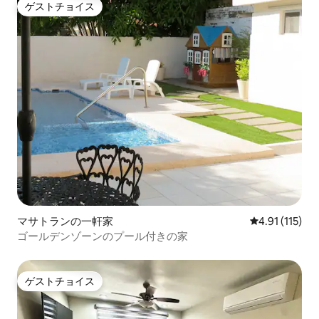
ゲストチョイス
ゲストチョイス
マサトランの一軒家
レビュー115
4.91 (115)
ゴールデンゾーンのプール付きの家
ゲストチョイス
ゲストチョイス