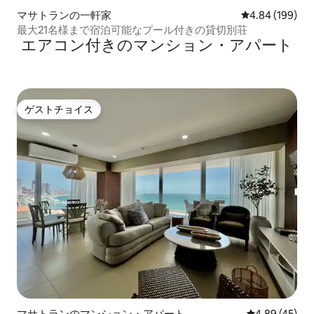
マサトランの一軒家
レビュー199件
4.84 (199)
最大21名様まで宿泊可能なプール付きの貸切別荘
エアコン付きのマンション・アパート
ゲストチョイス
ゲストチョイス
マサトランのマンション・アパート
レビュー45件
4.89 (45)