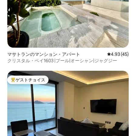
マサトランのマンション・アパート
レビュー45件
4.93 (45)
クリスタル・ベイ1603 |プール|オーシャン|ジャグジー
ゲストチョイス
大好評のゲストチョイスです。