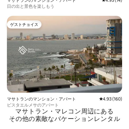
マサトランのマンション・アパート
レビュー14件
4.93 (14)
日の出と景色を楽しもう
ゲストチョイス
ゲストチョイス
マサトランのマンション・アパート
レビュー160件
4.93 (160)
ビスタエルメサのアパート
マサトラン・マレコン⁠周⁠辺⁠に⁠あ⁠る
そ⁠の⁠他⁠の素⁠敵⁠なバ⁠ケ⁠ー⁠シ⁠ョ⁠ン⁠レ⁠ン⁠タ⁠ル