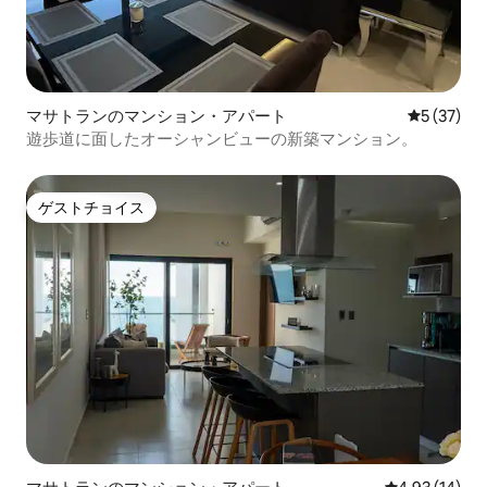
マサトランのマンション・アパート
レビュー3
5 (37)
遊歩道に面したオーシャンビューの新築マンション。
ゲストチョイス
ゲストチョイス