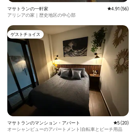
マサトランの一軒家
レビュー56件
4.91 (56)
アリシアの家｜歴史地区の中心部
ゲストチョイス
ゲストチョイス
マサトランのマンション・アパート
レビュー2
5 (20)
オーシャンビューのアパートメント|自転車とビーチ用品