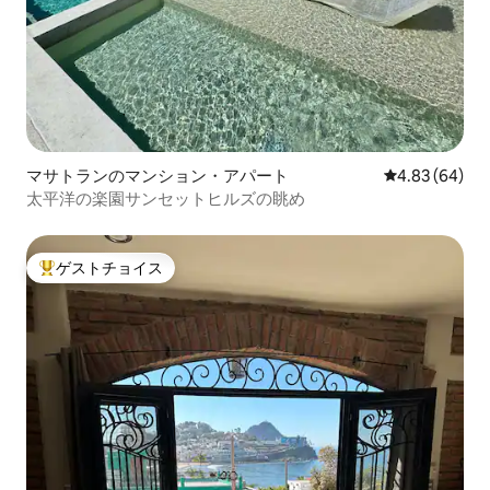
マサトランのマンション・アパート
レビュー64件
4.83 (64)
太平洋の楽園サンセットヒルズの眺め
ゲストチョイス
大好評のゲストチョイスです。