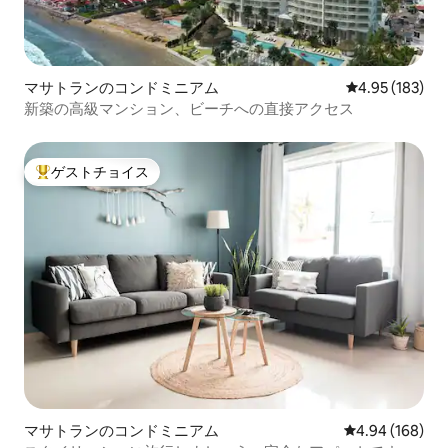
マサトランのコンドミニアム
レビュー183件
4.95 (183)
新築の高級マンション、ビーチへの直接アクセス
ゲストチョイス
大好評のゲストチョイスです。
マサトランのコンドミニアム
レビュー168件
4.94 (168)