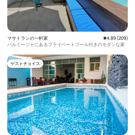
マサトランの一軒家
レビュー209件
4.89 (209)
パルミージャにあるプライベートプール付きのモダンな家
ゲストチョイス
ゲストチョイス