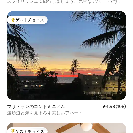
スタイリッシュに旅行しましょう、完全なアパートです。
ゲストチョイス
大好評のゲストチョイスです。
マサトランのコンドミニアム
レビュー108件
4.93 (108)
遊歩道と海を見下ろす美しいアパート
ゲストチョイス