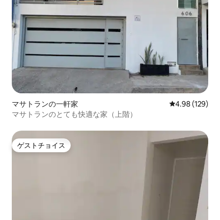
マサトランの一軒家
レビュー129件
4.98 (129)
マサトランのとても快適な家（上階）
ゲストチョイス
ゲストチョイス