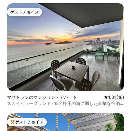
ゲストチョイス
ゲストチョイス
マサトランのマンション・アパート
レビュー16件
4.81 (16)
スカイビューグランド - 12名様用の海に面した豪華な宿泊
施設
ゲストチョイス
大好評のゲストチョイスです。