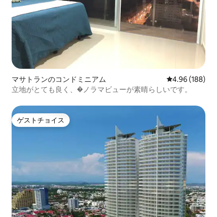
マサトランのコンドミニアム
レビュー188件
4.96 (188)
立地がとても良く、�ノラマビューが素晴らしいです。
ゲストチョイス
ゲストチョイス