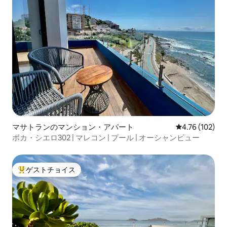
マサトランのマンション・アパート
レビュー102件
4.76 (102)
ボカ・シエロ302 | マレコン | プール | オーシャンビュー
ゲストチョイス
大好評のゲストチョイスです。