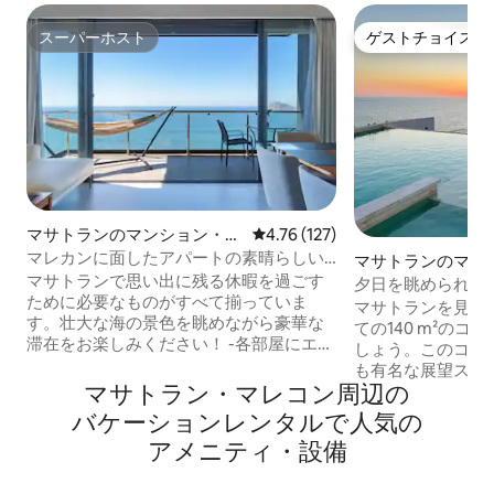
スーパーホスト
ゲストチョイス
スーパーホスト
ゲストチョイス
マサトランのマンション・ア
レビュー127件、5つ星中4.76
4.76 (127)
パート
マレカンに面したアパートの素晴らしい
マサトランのマン
眺め
マサトランで思い出に残る休暇を過ごす
パート
夕日を眺められる
ために必要なものがすべて揃っていま
ジー・2階建ての3
マサトランを見下
す。壮大な海の景色を眺めながら豪華な
ての140 m²の
滞在をお楽しみください！ -各部屋にエア
しょう。このコン
コンとテレビ、6名様が快適に過ごせるス
も有名な展望スポ
ペース！ - 85インチのテレビ、ダイニン
マサトラン・マレコン⁠周⁠辺⁠の
素晴らしい夕日の
グルーム、設備の整ったキッチンを備え
上のインフィニテ
バ⁠ケ⁠ー⁠シ⁠ョ⁠ン⁠レ⁠ン⁠タ⁠ル⁠で人⁠気⁠の
たリビングルームがあります - バルコニ
人気の温水ジャグ
ア⁠メ⁠ニ⁠テ⁠ィ⁠・⁠設⁠備
ーから海を眺めることができます！14階
コンのパノラマをお
からの眺めを楽しむためのハンモックと
築でプロフェッシ
ダイニングエリア付き！ -建物内には、ガ