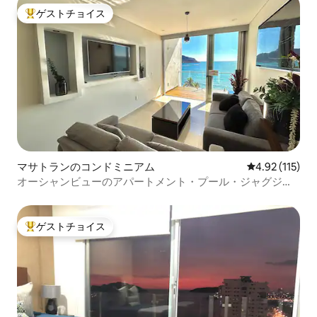
ゲストチョイス
大好評のゲストチョイスです。
マサトランのコンドミニアム
レビュー115
4.92 (115)
オーシャンビューのアパートメント・プール・ジャグジ
ー・ビーチ
ゲストチョイス
大好評のゲストチョイスです。