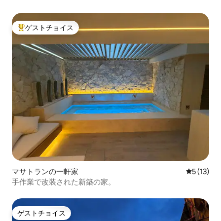
ゲストチョイス
大好評のゲストチョイスです。
マサトランの一軒家
レビュー1
5 (13)
手作業で改装された新築の家。
ゲストチョイス
ゲストチョイス