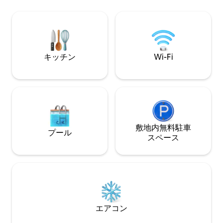
ており、ホテル並
レージ、ジム、プールがあります。 - 遊
体験をお楽しみいただけ
歩道に面し、ビーチへのアクセスがあ
ザイナーズビル内
り、ゴールデンゾーンから200メートルで
トラン、歴史的な
す。
か数分。海が一部
でくつろぎましょ
キッチン
Wi-Fi
敷地内無料駐⁠車
プール
ス⁠ペ⁠ー⁠ス
エアコン