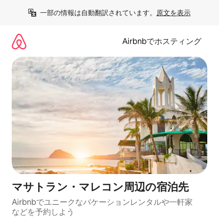
コ
一部の情報は自動翻訳されています。
原文を表示
ン
テ
ン
Airbnbでホスティング
ツ
に
ス
キ
ッ
プ
マサトラン・マレコン⁠周⁠辺⁠の宿⁠泊⁠先
Airbnbでユニークなバ⁠ケ⁠ー⁠シ⁠ョ⁠ンレ⁠ン⁠タ⁠ルや一⁠軒⁠家
な⁠ど⁠を予⁠約⁠し⁠よ⁠う