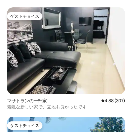
ゲストチョイス
ゲストチョイス
マサトランの一軒家
レビュー307件
4.88 (307)
素敵な新しい家で、立地も良かったです
ゲストチョイス
ゲストチョイス