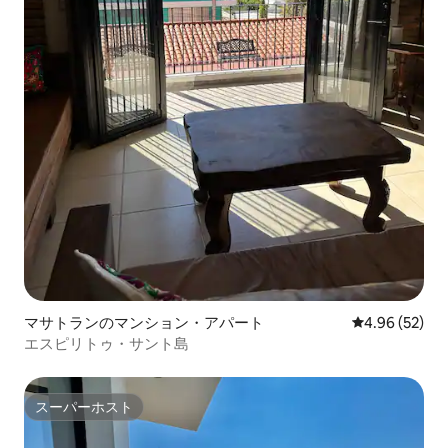
マサトランのマンション・アパート
レビュー52件
4.96 (52)
エスピリトゥ・サント島
スーパーホスト
スーパーホスト