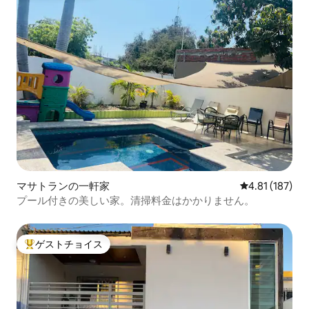
マサトランの一軒家
レビュー187件
4.81 (187)
プール付きの美しい家。清掃料金はかかりません。
ゲストチョイス
大好評のゲストチョイスです。