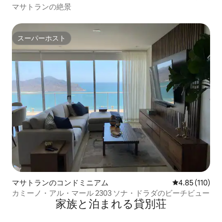
マサトランの絶景
スーパーホスト
スーパーホスト
マサトランのコンドミニアム
レビュー110件
4.85 (110)
カミーノ・アル・マール 2303 ソナ・ドラダのビーチビュー
家族と泊まれる貸別荘