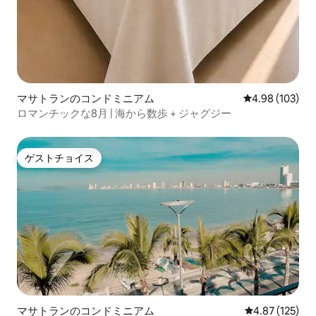
マサトランのコンドミニアム
レビュー103件
4.98 (103)
ロマンチックな8月 | 海から数歩 + ジャグジー
ゲストチョイス
ゲストチョイス
マサトランのコンドミニアム
レビュー125件
4.87 (125)