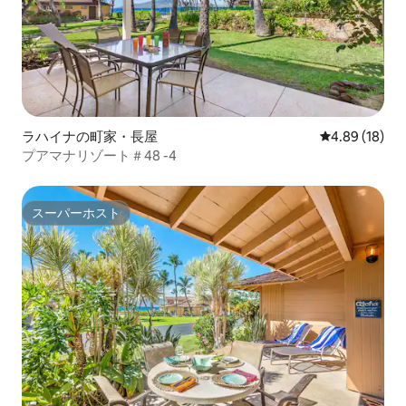
ラハイナの町家・長屋
レビュー18件
4.89 (18)
プアマナリゾート＃48 -4
スーパーホスト
スーパーホスト