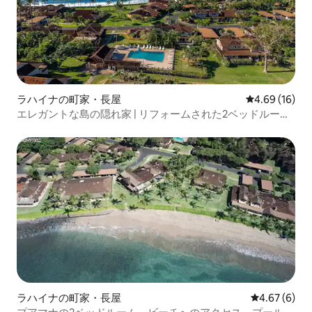
ラハイナの町家・長屋
レビュー16件
4.69 (16)
エレガントな島の隠れ家 | リフォームされた2ベッドルー
ム・3バスルームのタウンハウス
ラハイナの町家・長屋
レビュー6件
4.67 (6)