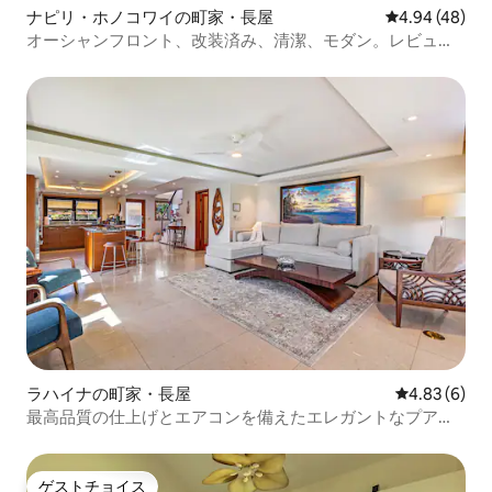
ナピリ・ホノコワイの町家・長屋
レビュー48件
4.94 (48)
オーシャンフロント、改装済み、清潔、モダン。レビュー
も素晴らしいです！
ラハイナの町家・長屋
レビュー6件
4.83 (6)
最高品質の仕上げとエアコンを備えたエレガントなプアマ
ナの家
ゲストチョイス