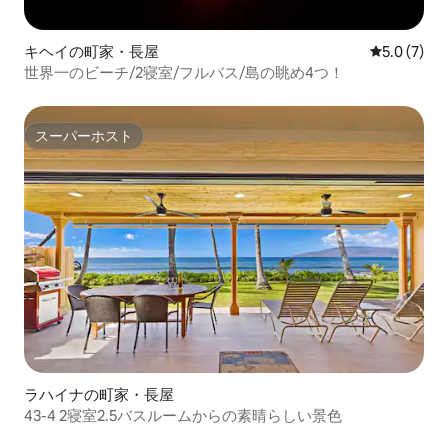
キヘイの町家・長屋
レビュー7
5.0 (7)
世界一のビーチ/2寝室/フルバス/島の眺め4つ！
スーパーホスト
スーパーホスト
ラハイナの町家・長屋
43-4 2寝室2.5バスルームからの素晴らしい景色