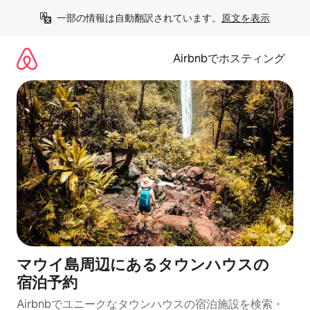
コ
一部の情報は自動翻訳されています。
原文を表示
ン
テ
ン
Airbnbでホスティング
ツ
に
ス
キ
ッ
プ
マウイ島周辺にあ⁠るタ⁠ウ⁠ン⁠ハ⁠ウ⁠スの
宿⁠泊⁠予⁠約
Airbnbでユニークなタウンハウスの宿泊施設を検索・