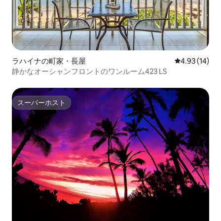
ラハイナの町家・長屋
レビュー14件
4.93 (14)
静かなオーシャンフロントのワンルーム423 LS
スーパーホスト
スーパーホスト