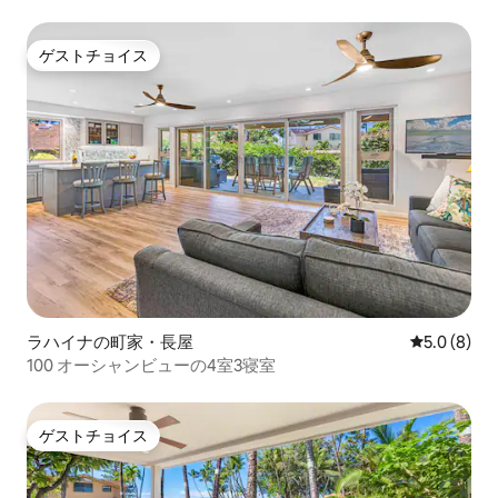
トのお家
ゲストチョイス
ゲストチョイス
ラハイナの町家・長屋
レビュー8
5.0 (8)
100 オーシャンビューの4室3寝室
ゲストチョイス
ゲストチョイス