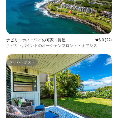
ナピリ・ホノコワイの町家・長屋
レビュー22
5.0 (22)
ナピリ・ポイントのオーシャンフロント・オアシス
スーパーホスト
スーパーホスト