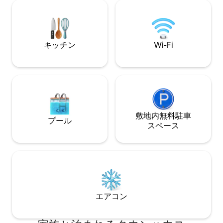
ぎ、息をのむよう
サーフィン。 カメ、サンゴ礁、イルカ、
う。ビーチ、景色
クジラとシュノーケリング。20匹のカメ
トランまで歩いて
が私たちのビーチにいます。人気のレス
惑的な、マウイ島
トランや公園は、マウイの宿泊先から徒
方の階にエアコン
歩圏内です。テニス、バスケットボー
キッチン
Wi-Fi
気性の高いインテ
ル、バレーボール、アウトリガー、スケ
ラは、マウイ島に
ートなど。良い雰囲気。
る隠れ家です。
敷地内無料駐⁠車
プール
ス⁠ペ⁠ー⁠ス
エアコン