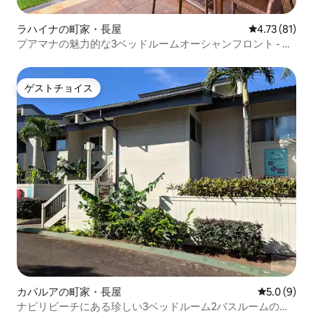
ラハイナの町家・長屋
レビュー81件
4.73 (81)
プアマナの魅力的な3ベッドルームオーシャンフロント - ラ
ハイナ
ゲストチョイス
ゲストチョイス
カパルアの町家・長屋
レビュー9
5.0 (9)
ナピリビーチにある珍しい3ベッドルーム2バスルームのコ