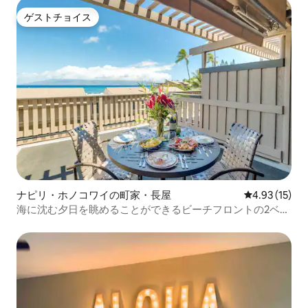
ゲストチョイス
ゲストチョイス
ナピリ・ホノコワイの町家・長屋
レビュー15件
4.93 (15)
海に沈む夕日を眺めることができるビーチフロントの2ベッ
ドルームのタウンハウス