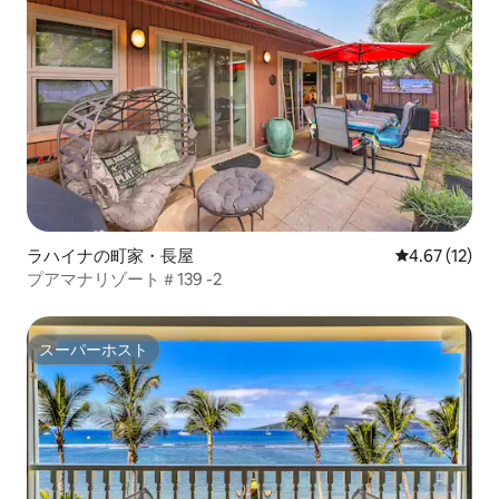
ラハイナの町家・長屋
レビュー12件
4.67 (12)
プアマナリゾート＃139 -2
スーパーホスト
スーパーホスト