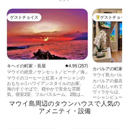
ゲストチョイス
ゲストチョイス
ゲストチョイス
大好評のゲストチ
キヘイの町家・長屋
レビュー257件、5つ星中4.95
4.95 (257)
カパルアの町家・
マウイの絶景／サンセット／ビーチ／海
マウイ島カパルア
／スポーツ／ソウルアドベンチャー
マウイのコーヒーと紅茶＋オーシャンの
高のロケーション
カパルアの最高の
おもちゃ:) ハワイアンスタイルのお家。
このおしゃれでロ
海のすぐそばで、穏やかで安全な雰囲
ヴィラからは、高
気。寝室2室、フルバスルーム、2階は貸
ーシャンビューを
切でプライバシーが確保されています。
マウイ島周辺のタ⁠ウ⁠ン⁠ハ⁠ウ⁠ス⁠で人⁠気⁠の
す。贅沢なカリフ
キッチンは自由に使えます。 清潔で涼し
のベッドで、太平
ア⁠メ⁠ニ⁠テ⁠ィ⁠・設⁠備
く、快適で静か。素晴らしい休暇／仕事
を見ながら目覚め
／イベント／スポーツに必要なものがす
まれて眠りにつき
べて揃っています。最高のビーチ、サン
ナイまたは広々と
セット、片側は穏やかな海、もう片側は