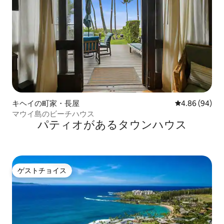
キヘイの町家・長屋
レビュー94件
4.86 (94)
マウイ島のビーチハウス
パティオがあるタウンハウス
ゲストチョイス
ゲストチョイス