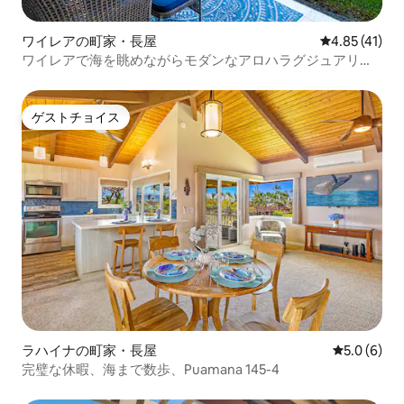
ワイレアの町家・長屋
レビュー41件
4.85 (41)
ワイレアで海を眺めながらモダンなアロハラグジュアリー
を満喫
ゲストチョイス
ゲストチョイス
ラハイナの町家・長屋
レビュー6
5.0 (6)
完璧な休暇、海まで数歩、Puamana 145-4