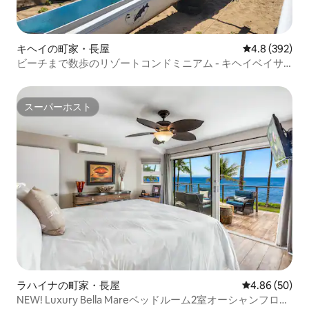
キヘイの町家・長屋
レビュー392
4.8 (392)
ビーチまで数歩のリゾートコンドミニアム - キヘイベイサ
ーフ# 149
スーパーホスト
スーパーホスト
ラハイナの町家・長屋
レビュー50件
4.86 (50)
NEW! Luxury Bella Mareベッドルーム2室オーシャンフロン