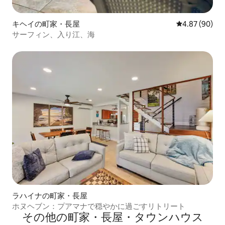
キヘイの町家・長屋
レビュー90件
4.87 (90)
サーフィン、入り江、海
ラハイナの町家・長屋
ホヌヘブン：プアマナで穏やかに過ごすリトリート
その他の町家・長屋・タウンハウス