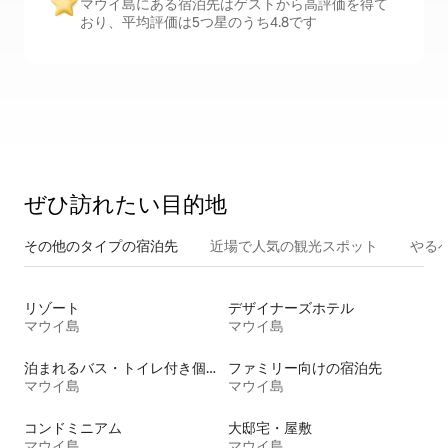
マウイ島にある宿泊先はゲストから高評価を得て
おり、平均評価は5つ星のうち4.8です
ぜひ訪⁠れ⁠た⁠い目⁠的⁠地
その他のタ⁠イ⁠プ⁠の宿⁠泊⁠先
近場で人気の観光スポット
やる
リゾート
デザイナーズホテル
マウイ島
マウイ島
泊まれるバス・トイレ付き個室
ファミリー向けの宿泊先
マウイ島
マウイ島
コンドミニアム
大邸宅・屋敷
マウイ島
マウイ島