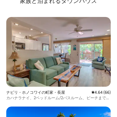
家族と泊まれるタウンハウス
ナピリ・ホノコワイの町家・長屋
レビュー66件
4.64 (66)
カハナラナイ、2ベッドルーム/2バスルーム、ビーチまで50
ヤード