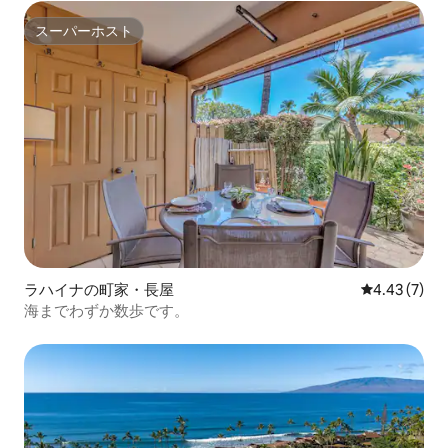
スーパーホスト
スーパーホスト
ラハイナの町家・長屋
レビュー7件
4.43 (7)
海までわずか数歩です。