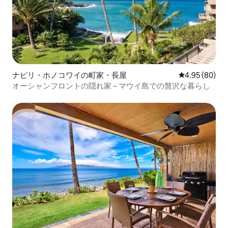
ナピリ・ホノコワイの町家・長屋
レビュー80件
4.95 (80)
オーシャンフロントの隠れ家 – マウイ島での贅沢な暮らし