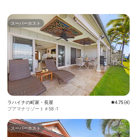
スーパーホスト
スーパーホスト
ラハイナの町家・長屋
レビュー4件
4.75 (4)
プアマナリゾート＃58 -1
スーパーホスト
スーパーホスト