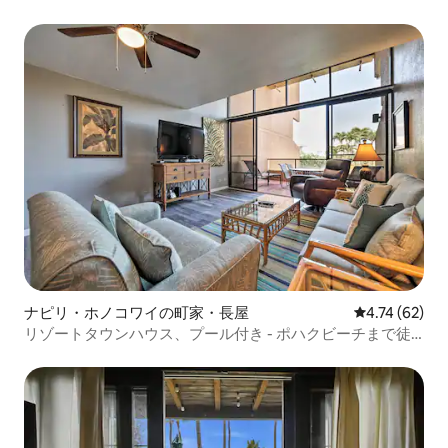
ンドミニアム！
ナピリ・ホノコワイの町家・長屋
レビュー62件
4.74 (62)
リゾートタウンハウス、プール付き - ポハクビーチまで徒
歩