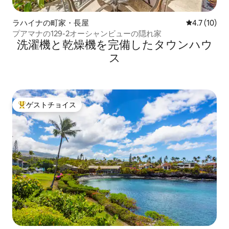
ラハイナの町家・長屋
レビュー10
4.7 (10)
プアマナの129-2オーシャンビューの隠れ家
洗濯機と乾燥機を完備したタウンハウ
ス
ゲストチョイス
大好評のゲストチョイスです。