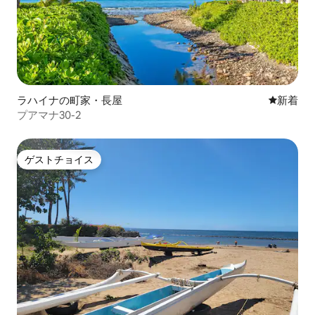
ラハイナの町家・長屋
新しい宿
新着
プアマナ30-2
ゲストチョイス
ゲストチョイス