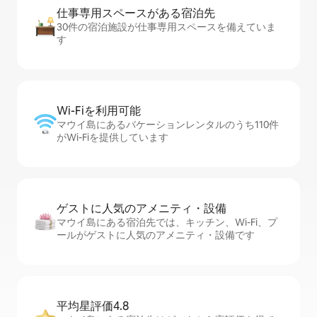
仕事専用ス⁠ペ⁠ー⁠スがあ⁠る宿⁠泊⁠先
30件の宿泊施設が仕事専用スペースを備えていま
す
Wi-Fiを利⁠用⁠可⁠能
マウイ島にあるバケーションレンタルのうち110件
がWi-Fiを提供しています
ゲストに人⁠気⁠のア⁠メ⁠ニ⁠テ⁠ィ・設⁠備
マウイ島にある宿泊先では、キッチン、Wi-Fi、プ
ールがゲストに人気のアメニティ・設備です
平均星評価4.8