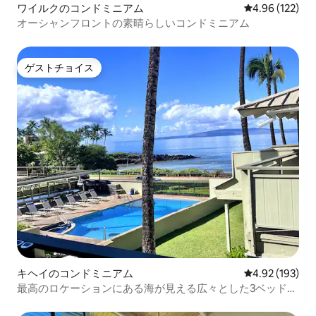
ワイルクのコンドミニアム
レビュー122件
4.96 (122)
オーシャンフロントの素晴らしいコンドミニアム
ゲストチョイス
ゲストチョイス
キヘイのコンドミニアム
レビュー193件
4.92 (193)
最高のロケーションにある海が見える広々とした3ベッドル
ームのコンドミニアム