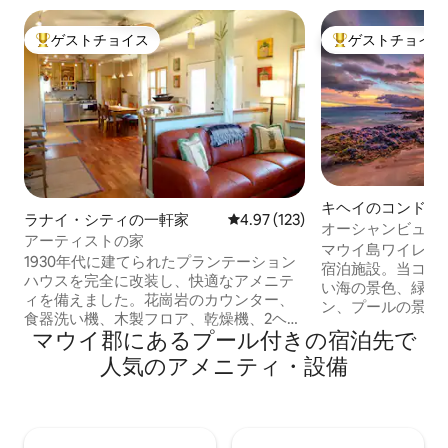
ゲストチョイス
ゲストチョイス
大好評のゲストチョイスです。
大好評のゲストチ
キヘイのコンドミ
ラナイ・シティの一軒家
レビュー123件、5つ星中4.97
4.97 (123)
オーシャンビュー
アーティストの家
な別荘（カップル
マウイ島ワイレア
1930年代に建てられたプランテーション
宿泊施設。当コン
ハウスを完全に改装し、快適なアメニテ
い海の景色、緑豊
ィを備えました。花崗岩のカウンター、
ン、プールの景色が
食器洗い機、木製フロア、乾燥機、2ヘッ
イから見える夕焼
マウイ郡にあるプール付きの宿泊先で
ドタイルシャワー、ジェットバス付きマ
です。 グルメキッチン。HDテレビ2台、
スターバス、屋外シャワー、フェンス付
人気のアメニティ・設備
Boseサウンドシ
きの家で、ミニオアシスを作り出してい
ット内の洗濯機・
ます。 素晴らしいアメニティとラナイ島
車場。 ご旅行期間中にこちらのコンドミ
の素晴らしい夕日を楽しめる、我が家の
ニアムが空いてい
ような快適さを提供します。2寝室 - マス
URLから、別の