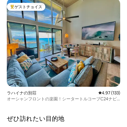
ゲストチョイス
大好評のゲストチョイスです。
ラハイナの別荘
レビュー133件
4.97 (133)
オーシャンフロントの楽園！シータートルコーブC24ナピ
リポイント
ぜひ訪⁠れ⁠た⁠い目⁠的⁠地