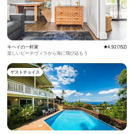
キヘイの一軒家
レビュー152件
4.92 (152)
楽しいビーチヴィラから海に飛び込もう
ゲストチョイス
ゲストチョイス