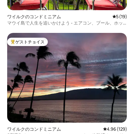
ワイルクのコンドミニアム
レビュー1
5 (19)
マウイ島で人生を追いかけよう - エアコン、プール、ホッ
トタブ
ゲストチョイス
大好評のゲストチョイスです。
ワイルクのコンドミニアム
レビュー129件
4.96 (129)