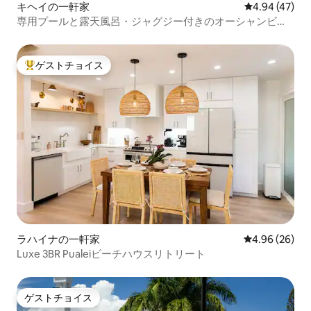
キヘイの一軒家
レビュー47件
4.94 (47)
専用プールと露天風呂・ジャグジー付きのオーシャンビュ
ーの宿泊先
ゲストチョイス
大好評のゲストチョイスです。
ラハイナの一軒家
レビュー26件
4.96 (26)
Luxe 3BR Pualeiビーチハウスリトリート
ゲストチョイス
ゲストチョイス