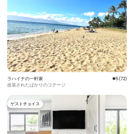
ラハイナの一軒家
レビュー7
5 (72)
改装されたばかりのコテージ
ゲストチョイス
ゲストチョイス