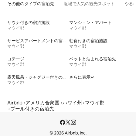
その他のタ⁠イ⁠プ⁠の宿⁠泊⁠先
近場で人気の観光スポット
やる
サウナ付きの宿泊施設
マンション・アパート
マウイ郡
マウイ郡
サービスアパートメントの宿泊施設
朝食付きの宿泊施設
マウイ郡
マウイ郡
コテージ
ペットと泊まれる宿泊先
マウイ郡
マウイ郡
露天風呂・ジャグジー付きの宿泊施設
さらに表示
マウイ郡
Airbnb
アメリカ合衆国
ハワイ州
マウイ郡
プール付きの宿泊先
© 2026 Airbnb, Inc.