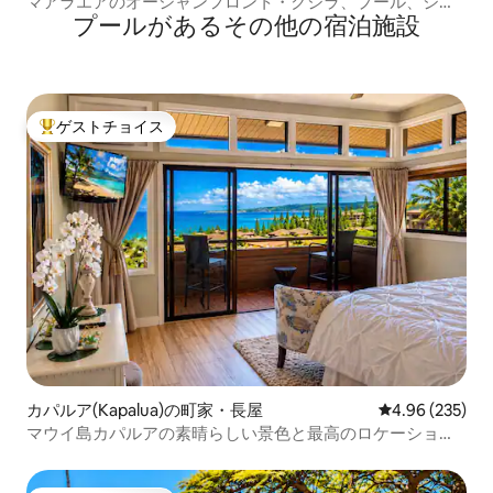
マアラエアのオーシャンフロント・クジラ、プール、ジャ
プールがあるその他の宿泊施設
グジー
ゲストチョイス
大好評のゲストチョイスです。
カパルア(Kapalua)の町家・長屋
レビュー235件
4.96 (235)
マウイ島カパルアの素晴らしい景色と最高のロケーショ
ン。