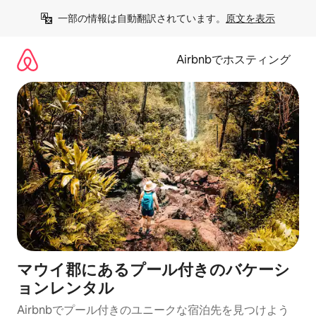
コ
一部の情報は自動翻訳されています。
原文を表示
ン
テ
ン
Airbnbでホスティング
ツ
に
ス
キ
ッ
プ
マウイ郡にあるプール付きのバケーシ
ョンレンタル
Airbnbでプール付きのユニークな宿泊先を見つけよう