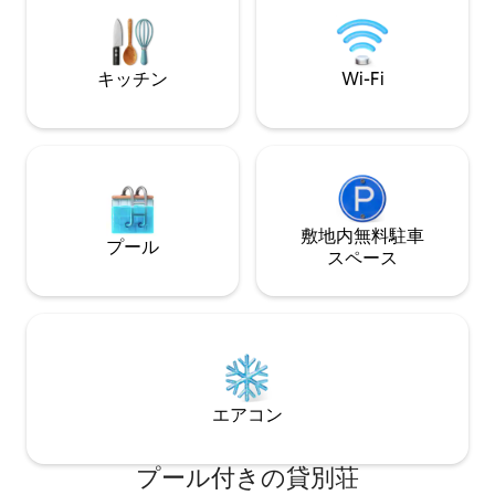
ター：バスルームと屋外シャワーアクセ
ンドミニアムの空
ス付きキングベッド、セカンドベッドル
い。
ーム：クイーンベッド、クイーンサイズ
https://www.airb
の引き出し式ソファー。 レンタカーの紹
当コンドミニアム
キッチン
Wi-Fi
介と予約。 $ 445 含む： 17.42% TAT &
の方には不向きで
4.166% GET税。 許可番号STLA
2017/0002。アロハ
敷地内無料駐⁠車
プール
ス⁠ペ⁠ー⁠ス
エアコン
プール付きの貸別荘