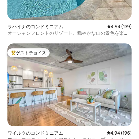
ラハイナのコンドミニアム
レビュー139件
4.94 (139)
オーシャンフロントのリゾート、穏やかな山の景色を楽し
めるワンルーム
ゲストチョイス
大好評のゲストチョイスです。
ワイルクのコンドミニアム
レビュー196件
4.94 (196)