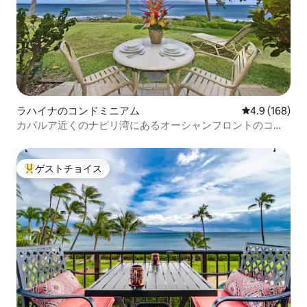
ラハイナのコンドミニアム
レビュー168
4.9 (168)
カパルア近くのナピリ湾にあるオーシャンフロントのコン
ドミニアム！
ゲストチョイス
大好評のゲストチョイスです。