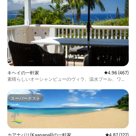
キヘイの一軒家
レビュー467件
4.96 (467)
素晴らしいオーシャンビューのヴィラ、温水プール、ワイ
レア
スーパーホスト
スーパーホスト
カアナパリ(Kaanapali)の一軒家
レビュー122件
4.87 (122)