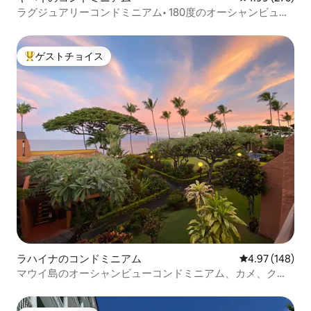
ラグジュアリーコンドミニアム• 180度のオーシャンビュー•
ビーチまで徒歩
ゲストチョイス
大好評のゲストチョイスです。
ラハイナのコンドミニアム
レビュー148件
4.97 (148)
マウイ島のオーシャンビューコンドミニアム、カメ、クジ
ラ、虹