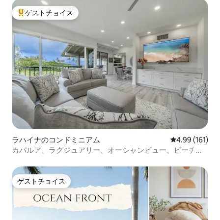
ゲストチョイス
大好評のゲストチョイスです。
ラハイナのコンドミニアム
レビュー161件
4.99 (161)
カパルア、ラグジュアリー、オーシャンビュー、ビーチ、
スパ、ゴルフ/テニス
ゲストチョイス
ゲストチョイス