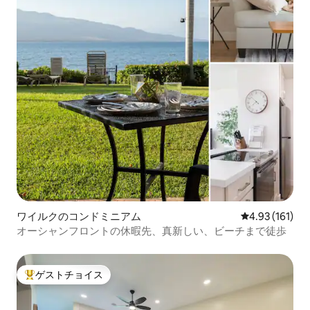
ワイルクのコンドミニアム
レビュー161件
4.93 (161)
オーシャンフロントの休暇先、真新しい、ビーチまで徒歩
ゲストチョイス
大好評のゲストチョイスです。