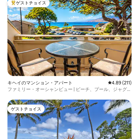
ゲストチョイス
大好評のゲストチョイスです。
キヘイのマンション・アパート
レビュー211件
4.89 (211)
ファミリー・オーシャンビュー | ビーチ、プール、ジャグジ
ー、エアコン
ゲストチョイス
ゲストチョイス