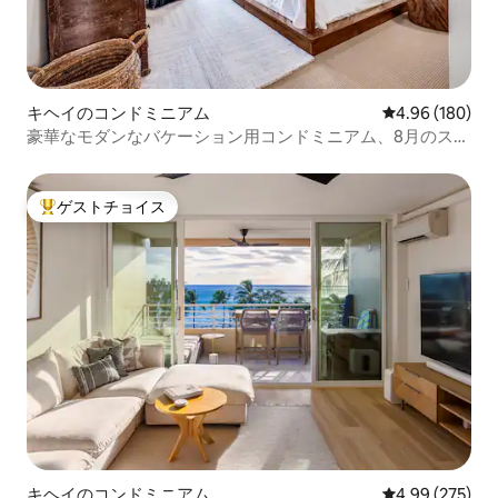
キヘイのコンドミニアム
レビュー180件
4.96 (180)
豪華なモダンなバケーション用コンドミニアム、8月のスペ
シャル価格279ドル
ゲストチョイス
大好評のゲストチョイスです。
キヘイのコンドミニアム
レビュー275件
4.99 (275)