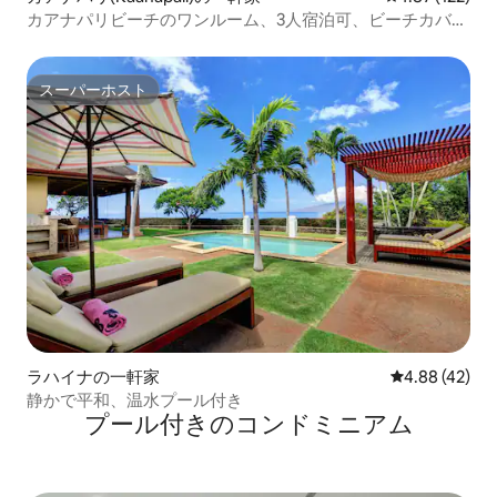
カアナパリビーチのワンルーム、3人宿泊可、ビーチカバ
ナ、ハワイ州ジャマイカ
スーパーホスト
スーパーホスト
ラハイナの一軒家
レビュー42件
4.88 (42)
静かで平和、温水プール付き
プール付きのコンドミニアム