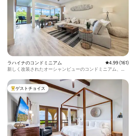
ラハイナのコンドミニアム
レビュー161件
4.99 (161)
新しく改装されたオーシャンビューのコンドミニアム、ビ
ーチからすぐ
ゲストチョイス
大好評のゲストチョイスです。