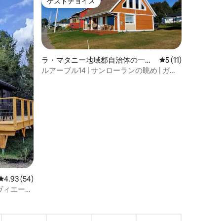
ゲストチョイス
ゲストチョイス
ラ・マタニー地域郡自治体の一軒
レビュー11件、5
5 (11)
家
ルアーブル14 | サンローランの眺め | ガス
ペジーのビーチ
レビュー54件、5つ星中4.93つ星の平均評価
4.93 (54)
ヴィエー