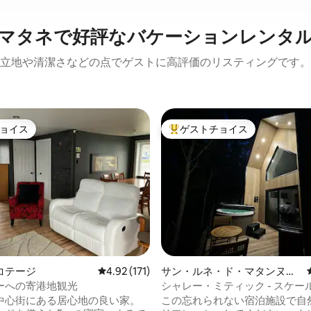
マタネで好評なバケーションレンタ
立地や清潔さなどの点でゲストに高評価のリスティングです。
ョイス
ゲストチョイス
ョイス
大好評のゲストチョイスです。
コテージ
レビュー171件、5つ星中4.92つ星の平均評価
4.92 (171)
サン・ルネ・ド・マタンヌの
タイニーハウス
ーへの寄港地観光
シャレー・ミティック - スケール
中心街にある居心地の良い家。
この忘れられない宿泊施設で自