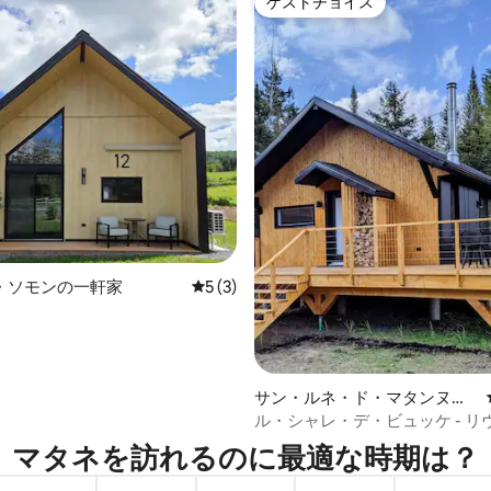
ゲストチョイス
ゲストチョイス
・ソモンの一軒家
レビュー3件、5つ星中5つ星の平均評価
5 (3)
サン・ルネ・ド・マタンヌの
4.92つ星の平均評価
シャレー
ル・シャレ・デ・ビュッケ - リ
ル・マタンヌ
マタネを訪⁠れ⁠るの⁠に最⁠適⁠な時⁠期⁠は⁠？