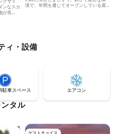
ングサイ
境で、年間を通じてオープンしている屋
ダンなスカ
外スパとフィンランド式サウナをお楽し
地が良
みください。 快適な3つの寝室、設備の整
を実現
ったキッチン、暖かい北欧の雰囲気を備
自分自身
えた最大6名様まで宿泊可能なシャレー。
ルの木立
川岸への直接アクセス、素晴らしいパノ
ド・マタ
ラマ、そして絶対的な静けさ。 犬を連れ
を眺める
ティ・設備
てくることができます！
、フクロ
どの動物
⁠車ス⁠ペ⁠ー⁠ス
エアコン
レンタル
ゲストチョイス