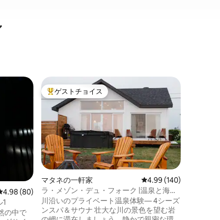
ル
マタネの
ゲストチョイス
ゲス
大好評のゲストチョイスです。
大好評
絶対に奪
広々とし
ヌの灯台
いジム（
すぐ上に
ベッドの
ダブルベ
で構成さ
は、洗濯
マタネの一軒家
レビュー140件、5つ星
4.99 (140)
と、楽し
ラ・メゾン・デュ・フォーク |温泉と海の
レビュー80件、5つ星中4.98つ星の平均評価
4.98 (80)
すべてが
体験
川沿いのプライベート温泉体験— 4シーズ
ります（
1
ンスパ＆サウナ 壮大な川の景色を望む岩
然の中で
の岬に滞在しましょう。静かで親密な環