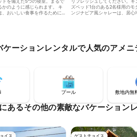
ッドを備えた5つの寝室。まるで
リフレッシュしてください。キ
るかのように感じられます。 キ
ズベッド1台のある2名様用のモ
4.93つ星の平均評価
は、おいしい食事を作るために
ンジナビア風シャレーは、居心
のがすべて揃っています。 スパ
く、洗練された、周囲との共存
イルがそろっているので、食事
し、完全なリラクゼーションと
簡単です。 2つのラウンジでいつ
との再接続に最適です。メープ
ックスできます。 日光浴をする
の小道を探索し、サン・ルネ・
さな裏庭と、近くのパルク・
ンヌ渓谷と川の素晴らしい景色
バケーションレンタルで人気のアメニ
・ド・マタンヌ。 小屋には自転
ことができます。静かにすれば
とができます。 Wi-Fi、テルス
ウ、キツネ、シカ、オオジカな
クロームキャスト。
が近づいてきます。
i
プール
敷地内無料駐
にあるその他の素敵なバケーション
ョイス
ゲストチョイス