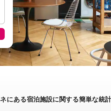
に⁠あ⁠る宿⁠泊⁠施⁠設⁠に関⁠す⁠る簡⁠単⁠な統⁠計