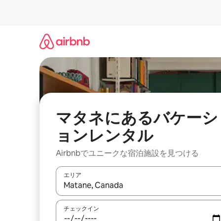
コ
ン
テ
ン
ツ
に
ス
キ
ッ
プ
マタネにあるバケーシ
ョンレンタル
Airbnbでユニークな宿泊施設を見つける
エリア
検索結果が表示されたら、上下の矢印キーを使っ
チェックイン