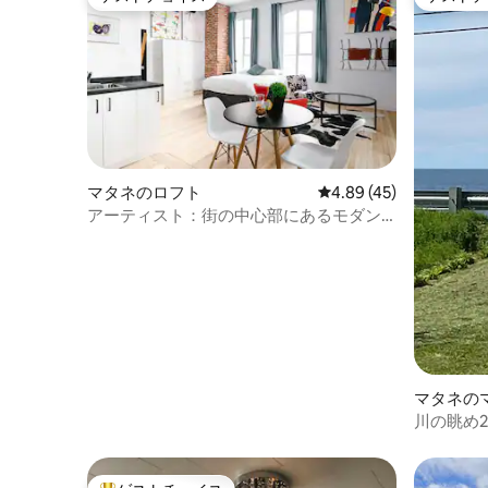
ゲストチョイス
ゲストチ
マタネのロフト
レビュー45件、5つ星中
4.89 (45)
アーティスト：街の中心部にあるモダン
なロフト
マタネの
川の眺め2