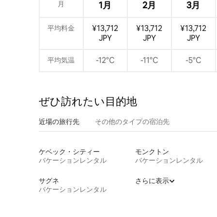
月
1月
2月
3月
¥13,712
¥13,712
¥13,712
平均料金
JPY
JPY
JPY
-12°C
-11°C
-5°C
平均気温
ぜひ訪⁠れ⁠た⁠い目⁠的⁠地
近場の旅行先
その他のタ⁠イ⁠プ⁠の宿⁠泊⁠先
ケベック・シティー
モンクトン
バケーションレンタル
バケーションレンタル
サグネ
さらに表示
バケーションレンタル