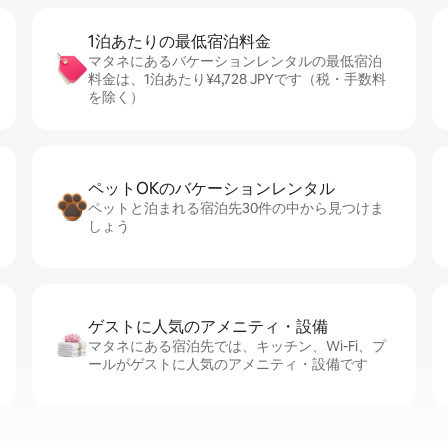
1泊あたりの最⁠低⁠宿⁠泊⁠料⁠金
マタネにあるバケーションレンタルの最低宿泊
料金は、1泊あたり¥4,728 JPYです（税・手数料
を除く）
ペットOKのバ⁠ケ⁠ー⁠シ⁠ョ⁠ンレ⁠ン⁠タ⁠ル
ペットと泊まれる宿泊先30件の中から見つけま
しょう
ゲストに人⁠気⁠のア⁠メ⁠ニ⁠テ⁠ィ・設⁠備
マタネにある宿泊先では、キッチン、Wi-Fi、プ
ールがゲストに人気のアメニティ・設備です