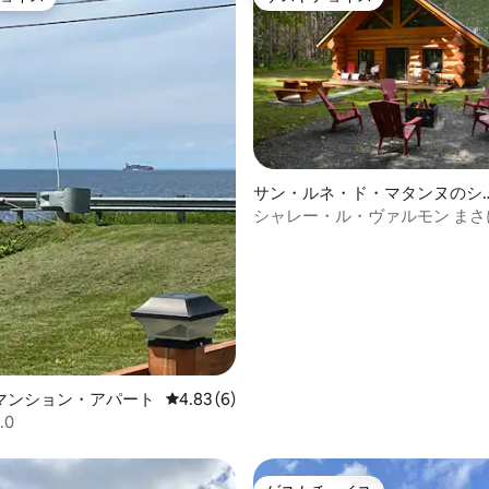
ョイス
ゲストチョイス
4.89つ星の平均評価
サン・ルネ・ド・マタンヌのシ
レー
シャレー・ル・
マンション・アパート
レビュー6件、5つ星中4.83つ星の平均評価
4.83 (6)
.0