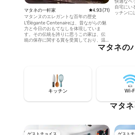
快適なベ
自宅にい
マタネの一軒家
レビュー71件、5つ星中
4.93 (71)
ッチンに
マタンヌのエレガントな百年の歴史
必要なも
L'Élégante Centenaireは、昔ながらの魅
イスとオ
力と今日のおもてなしを体現していま
の計画が
す。その伝統を誇りに思うこの家は、伝
でもリラ
統の保存に関する賞を受賞しており、温
ための小
マタネの
かみ、親しみやすさ、そして人々を結び
デ・イル
つける特徴を兼ね備えています。 家族や
車を置くこ
企業グループに最適なこの建物には、
テレビ、
広々としたダイニングルーム、明るいサ
ンルーム、屋根の下にあるゲームルーム
があります。快適なベッドルームが4つあ
り、ソファベッドに加えて最大8名の旅行
者を収容できます。 CITQ: 309199
キッチン
Wi-F
マタネ
ゲストチョイス
ゲストチ