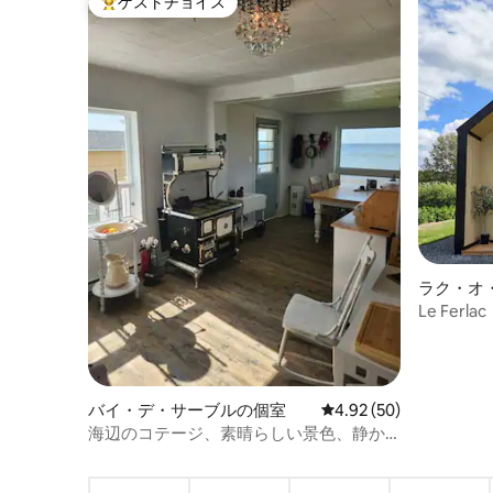
ゲストチョイス
大好評のゲストチョイスです。
ラク・オ
Le Ferlac
バイ・デ・サーブルの個室
レビュー50件、5つ星中
4.92 (50)
海辺のコテージ、素晴らしい景色、静か
な場所