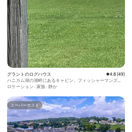
グラントのログハウス
レビュー49
4.8 (49)
ハニカム湖の湖畔にあるキャビン。フィッシャーマンズパ
ラダイス
ロケーション
·
家族
·
静か
スーパーホスト
スーパーホスト