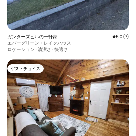
ガンターズビルの一軒家
レビュー7
5.0 (7)
エバーグリーン・レイクハウス
ロケーション
·
清潔さ
·
快適さ
ゲストチョイス
ゲストチョイス