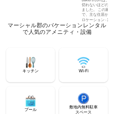
キ、ファイヤーピット付きパティオ、ガ
切れないほどのプ
ス＆炭グリル、コーンホール、ダーツ、
ました。 この家は
ジャグジー2台、カヤック5台、カヌー1台
で、主な住居から3
（ギア付き）、トレーラー1台。 犬同伴歓
りますので、プラ
ロケーション
·
家
迎（ただしフェンスなし）。 リラックス
マーシャル郡のバケーションレンタル
です。 ベイカー
して楽しんでください！
ビル市港から数分
で人気のアメニティ・設備
ョンレンタルです
室にはテレビがあ
ム、キッチン、無料W
た、水道の接続と
な駐車場も十分に
型の天井が、広々
雰囲気を与えてい
キッチン
Wi-Fi
敷地内無料駐⁠車
プール
ス⁠ペ⁠ー⁠ス