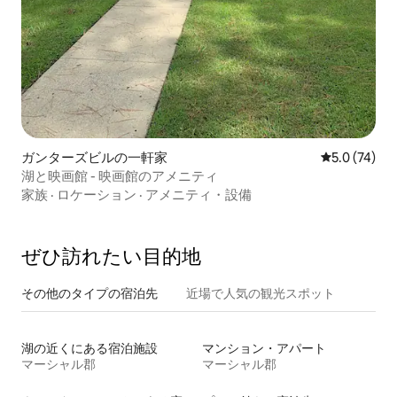
ガンターズビルの一軒家
レビュー74
5.0 (74)
湖と映画館 - 映画館のアメニティ
家族
·
ロケーション
·
アメニティ・設備
ぜひ訪⁠れ⁠た⁠い目⁠的⁠地
その他のタ⁠イ⁠プ⁠の宿⁠泊⁠先
近場で人気の観光スポット
湖の近くにある宿泊施設
マンション・アパート
マーシャル郡
マーシャル郡