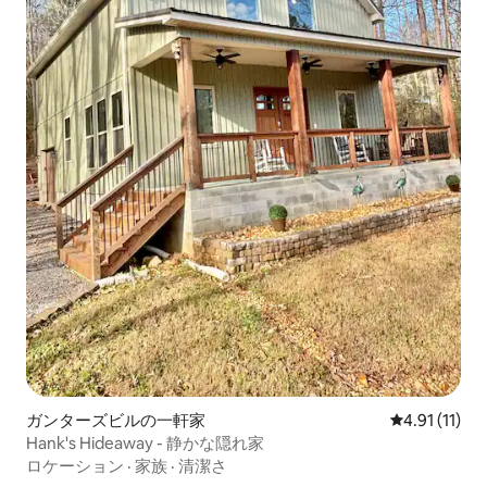
ガンターズビルの一軒家
レビュー11件
4.91 (11)
Hank's Hideaway - 静かな隠れ家
ロケーション
·
家族
·
清潔さ