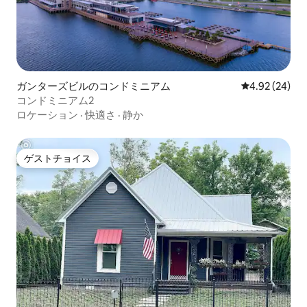
ガンターズビルのコンドミニアム
レビュー24件
4.92 (24)
コンドミニアム2
ロケーション
·
快適さ
·
静か
ゲストチョイス
ゲストチョイス