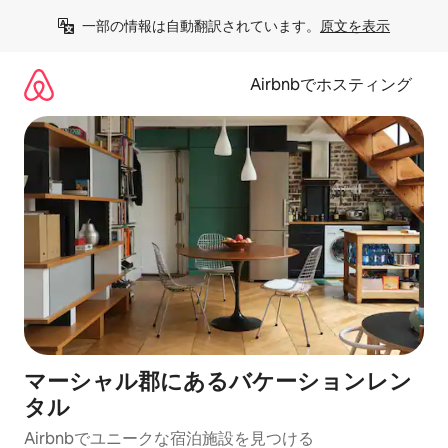
コ
一部の情報は自動翻訳されています。
原文を表示
ン
テ
ン
Airbnbでホスティング
ツ
に
ス
キ
ッ
プ
マーシャル郡にあるバケーションレン
タル
Airbnbでユニークな宿泊施設を見つける