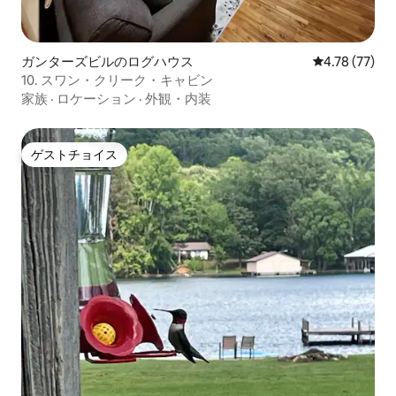
ガンターズビルのログハウス
レビュー77件
4.78 (77)
10. スワン・クリーク・キャビン
家族
·
ロケーション
·
外観・内装
ゲストチョイス
ゲストチョイス