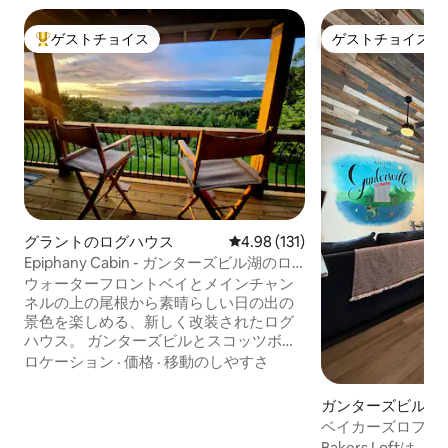
ゲストチョイス
ゲストチョイス
大好評のゲストチョイスです。
ゲストチョイス
グラントのログハウス
レビュー131件、5つ星中4.98
4.98 (131)
Epiphany Cabin - ガンターズビル湖のロ
グハウス
ウォーターフロントベイとメインチャン
ネルの上の尾根から素晴らしい日の出の
景色を楽しめる、新しく改装されたログ
ハウス。 ガンターズビルとスコッツボロ
の中間にあります。 ウォーターフロント
ロケーション
·
価格
·
移動のしやすさ
の船着き場と倉庫までわずか1.5マイルで
す。 近くの場所-グースポンド、大聖堂洞
ガンターズビルの
窟、洞窟コーブ射撃場、G 'ville St. Park、
ベイカーズロフト
ジップライン。 8 x 40の屋根付きデッ
めることができる
Bakers Loft