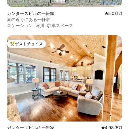
ガンターズビルの一軒家
レビュー12
5.0 (12)
湖の近くにある一軒家
ロケーション
·
河川
·
駐車スペース
ゲストチョイス
大好評のゲストチョイスです。
ガンターズビルの一軒家
レビュー57件
4.98 (57)