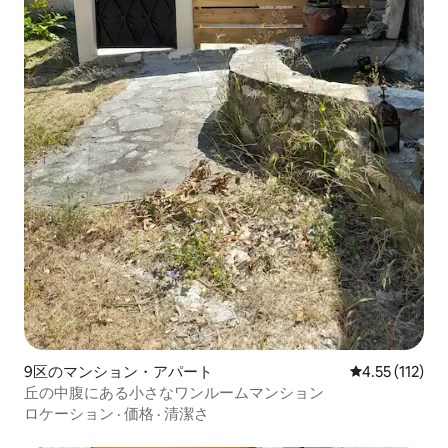
9区のマンション・アパート
レビュー112
4.55 (112)
丘の中腹にある小さなワンルームマンション
ロケーション
·
価格
·
清潔さ