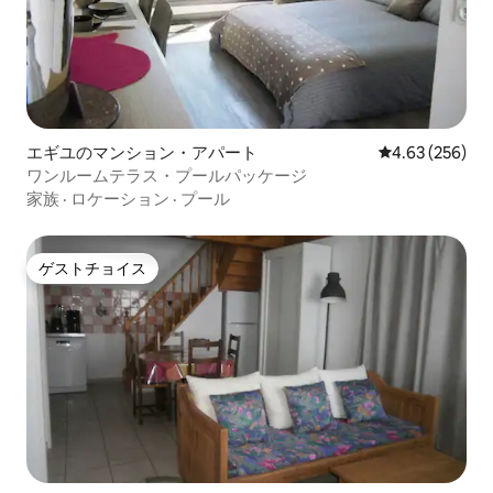
エギユのマンション・アパート
レビュー256件
4.63 (256)
ワンルームテラス・プールパッケージ
家族
·
ロケーション
·
プール
ゲストチョイス
ゲストチョイス