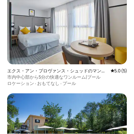
エクス・アン・プロヴァンス・シュッドのマンシ
レビュー5
5.0 (5)
ョン・アパート
市内中心部から5分の快適なワンルーム|プール
ロケーション
·
おもてなし
·
プール