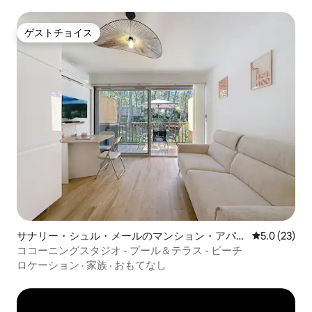
ゲストチョイス
ゲストチョイス
サナリー・シュル・メールのマンション・アパー
レビュー23
5.0 (23)
ト
ココーニングスタジオ - プール＆テラス - ビーチ
ロケーション
·
家族
·
おもてなし