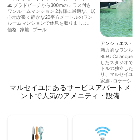
ル・ビーチ＆カランク🏞
🌊 プラドビーチから300mのテラス付き
ワンルームマンション 2名様に最適な、居
心地が良く静かな20平方メートルのワン
ルームマンションで休息を取りましょ
う。 🏖️ プラドビーチとボレリ公園まで
価格
·
家族
·
プール
300m以内 🛏️ キングサイズベッド
180×200 ❄️ エアコン、シーツ、タオル付
アンシュエス・ラ
き 🌿 プライベートテラス 🏊‍♂️季節限定で
マンション・アパ
魅力的なワンルー
営業の日当たりの良いプール 24時間体制
ト、カランク・レ
BLEU Calanqu
の警備員とプールを備えた安全な住宅施
したスタジオで、2
設。 📍 プラド地区、近くに店舗、レスト
トルの独立したス
ラン、交通機関（旧港行き直通バス）が
り、マルセイユの
あります。 ⚽ ヴェロドロームとシャノー
あるエンス・ラ・
家族
·
ロケーショ
公園まで20分。
マルセイユにあるサービスアパートメ
す。 2021年に
と専用のパノラマテラス。 
ントで人気のアメニティ・設備
ングコース、ファミ
敷地内には魅力的
しています。BELL
ス、海上テラス、非
KAZ （ 2人）の
車スペースがあり