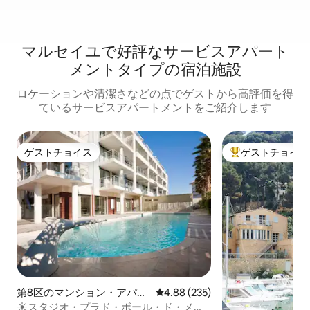
マルセイユで好評なサービスアパート
メントタイプの宿泊施設
ロケーションや清潔さなどの点でゲストから高評価を得
ているサービスアパートメントをご紹介します
ゲストチョイス
ゲストチョイス
ゲストチョイス
大好評のゲストチ
第8区のマンション・アパー
レビュー235件、5つ星中4.88
4.88 (235)
ト
☀️スタジオ・プラド・ボール・ド・メー