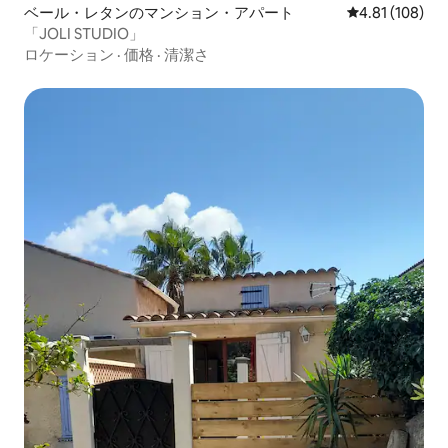
ベール・レタンのマンション・アパート
レビュー108件
4.81 (108)
「JOLI STUDIO」
ロケーション
·
価格
·
清潔さ