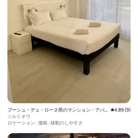
ブーシュ・デュ・ローヌ県のマンション・アパ
レビュー9件
4.89 (9)
ート
ソルミオウ
ロケーション
·
価格
·
移動のしやすさ