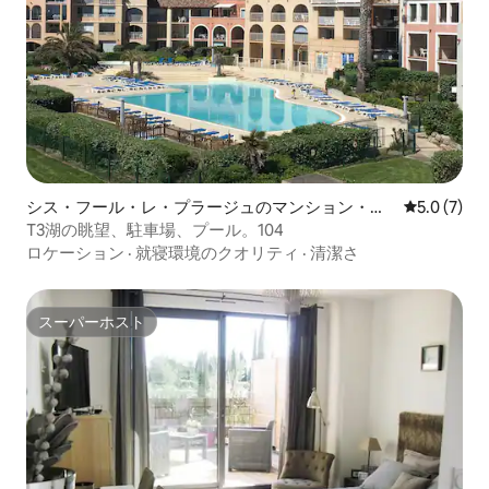
シス・フール・レ・プラージュのマンション・ア
レビュー7
5.0 (7)
パート
T3湖の眺望、駐車場、プール。104
ロケーション
·
就寝環境のクオリティ
·
清潔さ
スーパーホスト
スーパーホスト