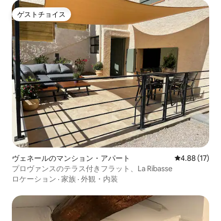
ゲストチョイス
ゲストチョイス
ヴェネールのマンション・アパート
レビュー17件
4.88 (17)
プロヴァンスのテラス付きフラット、La Ribasse
ロケーション
·
家族
·
外観・内装