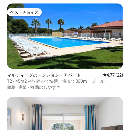
ゲストチョイス
ゲストチョイス
マルティーグのマンション・アパート
レビュー22件
4.77 (22)
T2 - 45m2 -4*- 静かで快適、海まで300m、プール
価格
·
家族
·
移動のしやすさ