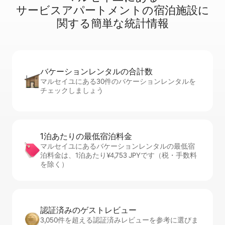
サ⁠ー⁠ビ⁠ス⁠ア⁠パ⁠ー⁠ト⁠メ⁠ン⁠ト⁠の宿⁠泊⁠施⁠設⁠に
関⁠す⁠る簡⁠単⁠な統⁠計⁠情⁠報
バケーションレ⁠ン⁠タ⁠ル⁠の合⁠計⁠数
マルセイユにある30件のバケーションレンタルを
チェックしましょう
1泊あたりの最⁠低⁠宿⁠泊⁠料⁠金
マルセイユにあるバケーションレンタルの最低宿
泊料金は、1泊あたり¥4,753 JPYです（税・手数料
を除く）
認証済みのゲ⁠ス⁠ト⁠レ⁠ビ⁠ュ⁠ー
3,050件を超える認証済みレビューを参考に選びま