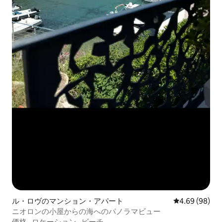
ル・ロヴのマンション・アパート
レビュー98件
4.69 (98)
ニオロンの小屋からの海へのパノラマビュー
価格
·
ロケーション
·
ビーチ