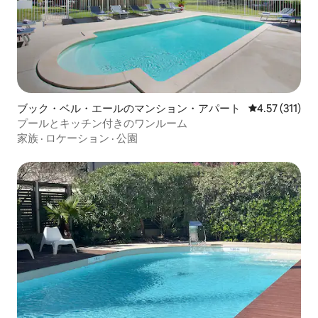
ブック・ベル・エールのマンション・アパート
レビュー311
4.57 (311)
プールとキッチン付きのワンルーム
家族
·
ロケーション
·
公園