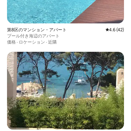
第8区のマンション・アパート
レビュー42
4.6 (42)
プール付き海辺のアパート
価格
·
ロケーション
·
近隣