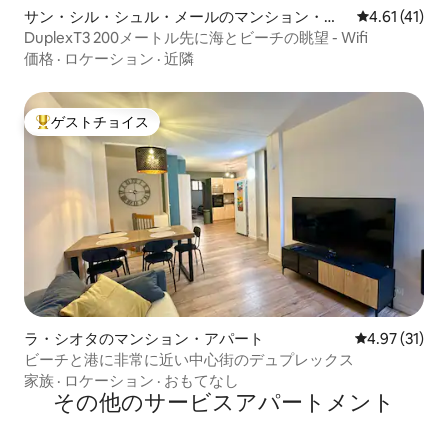
サン・シル・シュル・メールのマンション・ア
レビュー41件
4.61 (41)
パート
DuplexT3 200メートル先に海とビーチの眺望 - Wifi
価格
·
ロケーション
·
近隣
ゲストチョイス
大好評のゲストチョイスです。
ラ・シオタのマンション・アパート
レビュー31件
4.97 (31)
ビーチと港に非常に近い中心街のデュプレックス
家族
·
ロケーション
·
おもてなし
その他のサービスアパートメント