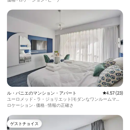
ル・パニエのマンション・アパート
レビュー23件
4.57 (23)
ユーロメッド - ラ・ジョリエット|モダンなワンルームマン
ション|テレビ、Wi-Fi
ロケーション
·
価格
·
情報の正確さ
ゲストチョイス
ゲストチョイス