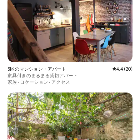
5区のマンション・アパート
レビュー20
4.4 (20)
家具付きのまるまる貸切アパート
家族
·
ロケーション
·
アクセス