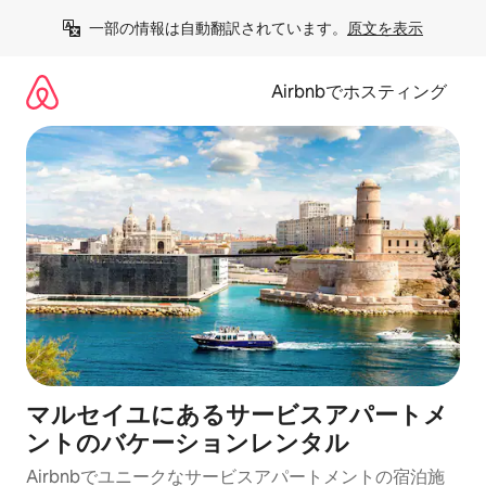
コ
一部の情報は自動翻訳されています。
原文を表示
ン
テ
ン
Airbnbでホスティング
ツ
に
ス
キ
ッ
プ
マルセイユにあるサービスアパートメ
ントのバケーションレンタル
Airbnbでユニークなサービスアパートメントの宿泊施