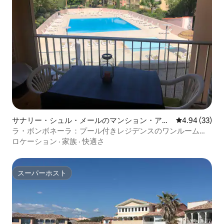
サナリー・シュル・メールのマンション・アパ
レビュー33件
4.94 (33)
ート
ラ・ボンボネーラ：プール付きレジデンスのワンルームマ
ンション
ロケーション
·
家族
·
快適さ
スーパーホスト
スーパーホスト