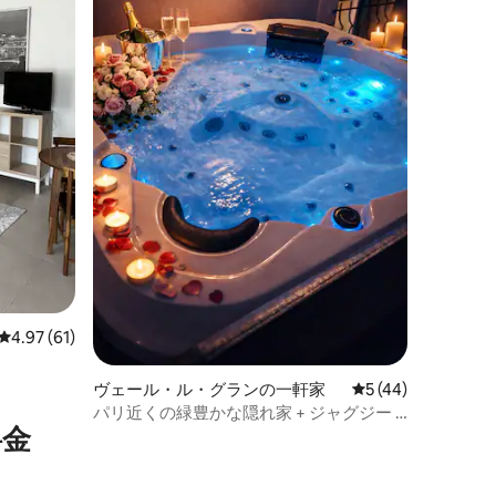
レビュー61件、5つ星中4.97つ星の平均評価
4.97 (61)
ヴェール・ル・グランの一軒家
レビュー44件、5
5 (44)
パリ近くの緑豊かな隠れ家 + ジャグジー +
⁠金
プール + エアコン