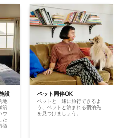
施⁠設
ペット同⁠伴OK
的地
ペットと一緒に旅行できるよ
崖沿
う、ペットと泊まれる宿泊先
ハウ
を見つけましょう。
した
特徴