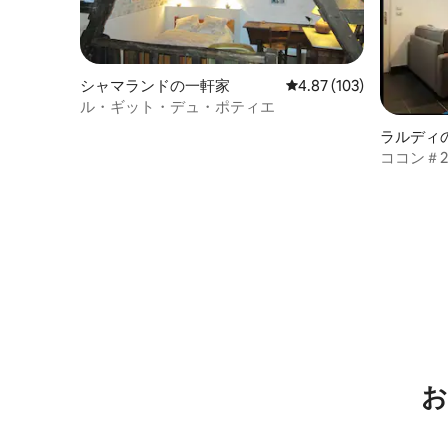
シャマランドの一軒家
レビュー103件、5つ星
4.87 (103)
ル・ギット・デュ・ポティエ
ラルディ
ート
ココン＃
お