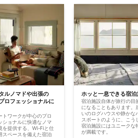
タルノマドや出⁠張⁠の
ホッと一⁠息⁠で⁠き⁠る宿⁠泊
⁠ロ⁠フ⁠ェ⁠ッ⁠シ⁠ョ⁠ナ⁠ル⁠に
宿泊施設自体が旅行の目
になることもあります。
いのログハウスや静かな
ートワークが中心のプロ
スボートのように、こう
ッショナルに快適なノマ
宿泊施設にはユニークな
境を提供する、Wi-Fiと仕
が満載です。
用スペースを備えた宿泊