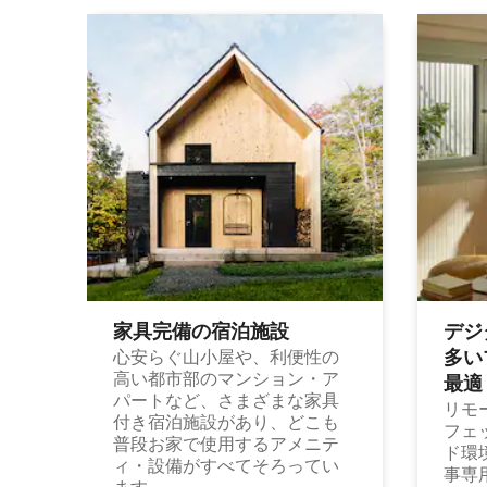
家具完備の宿⁠泊⁠施⁠設
デジ
多⁠いプ
心安らぐ山小屋や、利便性の
高い都市部のマンション・ア
最⁠適
パートなど、さまざまな家具
リモ
付き宿泊施設があり、どこも
フェ
普段お家で使用するアメニテ
ド環
ィ・設備がすべてそろってい
事専