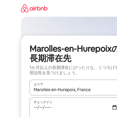
コ
ン
テ
ン
ツ
に
ス
キ
ッ
Marolles-en-Hurepoix
プ
長期滞在先
1か月以上の長期滞在にぴったりな、くつろげ
宿泊先を見つけましょう。
エリア
検索結果が表示されたら、上下の矢印キーを使っ
チェックイン