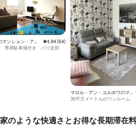
中4.87つ星の平均評価
のマンション・アパ
レビュー64件、5つ星中4.94つ星の平均評価
4.94 (64)
2 専用駐車場付き パリ近郊
マロル・アン・ユルポワのマ
ンション・アパート
30平方メートルのワンルーム
家のような快⁠適⁠さ⁠とお⁠得⁠な長⁠期⁠滞⁠在料