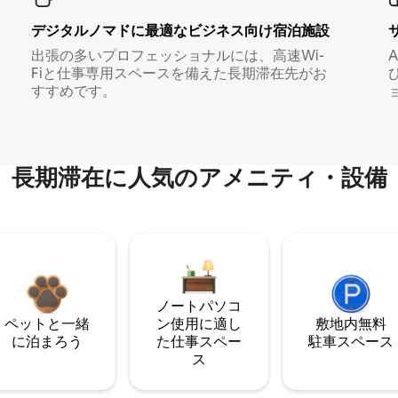
デジタルノマド⁠に最⁠適⁠なビ⁠ジ⁠ネ⁠ス⁠向⁠け宿⁠泊⁠施⁠設
出張の多いプロフェッショナルには、高速Wi-
Fiと仕事専用スペースを備えた長期滞在先がお
すすめです。
長期滞在に人気のアメニティ・設備
ノートパソコ
ペットと一緒
ン使用に適し
敷地内無料
に泊まろう
た仕事スペー
駐⁠車ス⁠ペ⁠ー⁠ス
ス