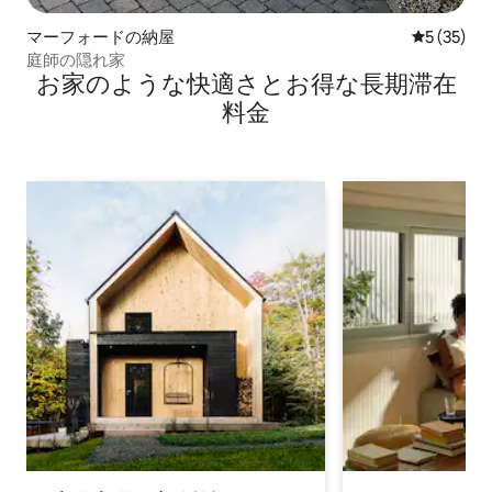
マーフォードの納屋
レビュー3
5 (35)
庭師の隠れ家
お家のような快⁠適⁠さ⁠とお⁠得⁠な長⁠期⁠滞⁠在
料⁠金