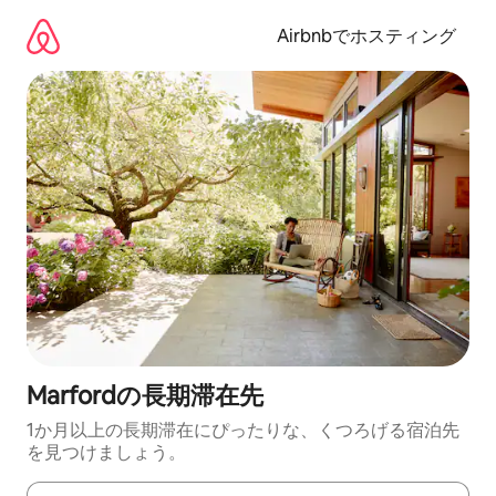
コ
ン
Airbnbでホスティング
テ
ン
ツ
に
ス
キ
ッ
プ
Marfordの長期滞在先
1か月以上の長期滞在にぴったりな、くつろげる宿泊先
を見つけましょう。