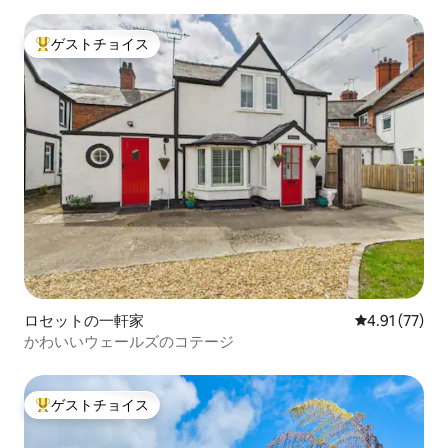
ゲストチョイス
大好評のゲストチョイスです。
ロセットの一軒家
レビュー77件
4.91 (77)
かわいいウェールズのコテージ
ゲストチョイス
大好評のゲストチョイスです。