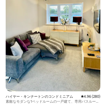
ハイヤー・キンナートンのコンドミニアム
レビュー280件
4.96 (280)
素敵なモダンな1ベッドルームの一戸建て、専用バスルーム
付き