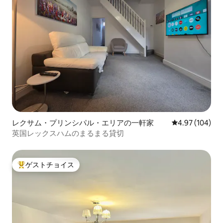
レクサム・プリンシパル・エリアの一軒家
レビュー104件
4.97 (104)
英国レックスハムのまるまる貸切
ゲストチョイス
大好評のゲストチョイスです。