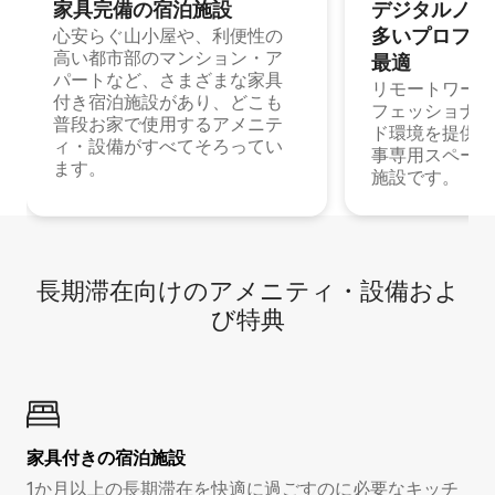
家具完備の宿⁠泊⁠施⁠設
デジタルノマド
多⁠いプ⁠ロ⁠フ⁠ェ⁠
心安らぐ山小屋や、利便性の
高い都市部のマンション・ア
最⁠適
パートなど、さまざまな家具
リモートワーク
付き宿泊施設があり、どこも
フェッショナル
普段お家で使用するアメニテ
ド環境を提供する
ィ・設備がすべてそろってい
事専用スペース
ます。
施設です。
長期滞在向け⁠のア⁠メ⁠ニ⁠テ⁠ィ⁠・設⁠備⁠およ
び特⁠典
家具付き⁠の宿⁠泊⁠施⁠設
1か月以上の長期滞在を快適に過ごすのに必要なキッチ