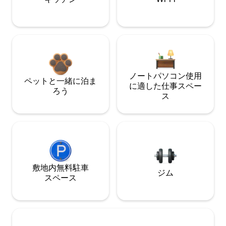
ノートパソコン使用
ペットと一緒に泊ま
に適した仕事スペー
ろう
ス
敷地内無料駐⁠車
ジム
ス⁠ペ⁠ー⁠ス