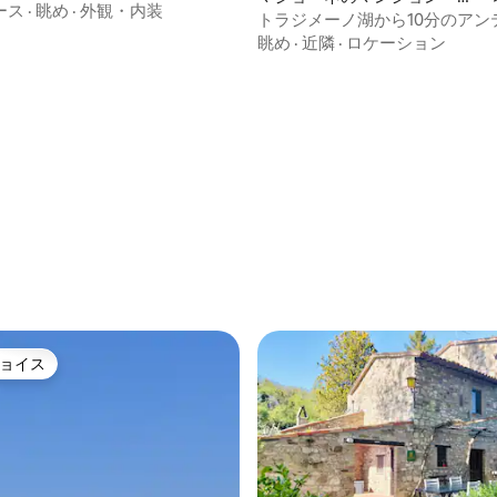
は、ご宿泊のお客様だけです。
ース
·
眺め
·
外観・内装
パート
トラジメーノ湖から10分のアン
なウンブリアの農家
眺め
·
近隣
·
ロケーション
ョイス
ョイス