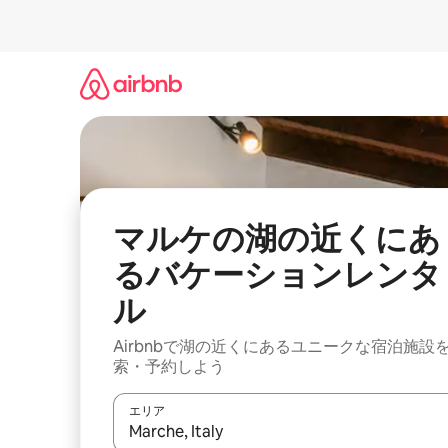
コ
ン
テ
ン
ツ
に
ス
キ
ッ
プ
マルケの湖の近くにあ
るバケーションレンタ
ル
Airbnbで湖の近くにあるユニークな宿泊施設
索・予約しよう
エリア
検索結果が表示されたら、上下の矢印キーを使っ