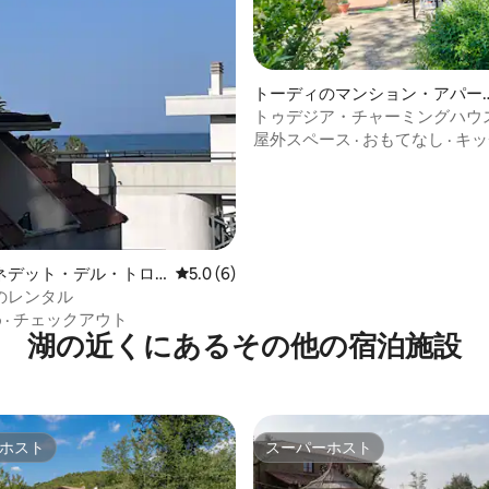
中4.82つ星の平均評価
トーディのマンション・アパー
ト
トゥデジア・チャーミングハウス 
- 1800年代の農家
屋外スペース
·
おもてなし
·
キッ
ネデット・デル・トロ
レビュー6件、5つ星中5.0つ星の平均評価
5.0 (6)
ンション・アパート
のレンタル
め
·
チェックアウト
湖の近くにあるその他の宿泊施設
ホスト
スーパーホスト
ホスト
スーパーホスト