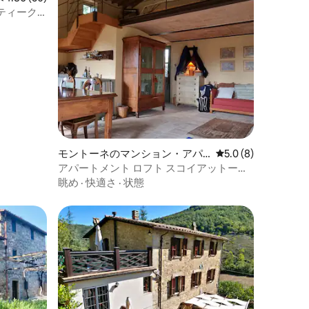
ティーク
モントーネのマンション・アパ
レビュー8件、5つ星
5.0 (8)
ート
アパートメント ロフト スコイアットーロ
- モントーネ
眺め
·
快適さ
·
状態