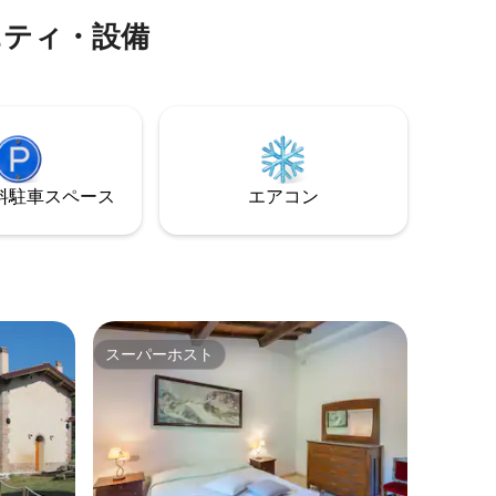
ベートガーデンがあります。 シングルベ
は、庭に
ニティ・設備
ッドまたはベビーベッドを追加すること
ビングル
ができます。犬は歓迎しますが、猫は歓
スルーム
迎しません。
利用でき
マプー
のある別
だけま
⁠車ス⁠ペ⁠ー⁠ス
エアコン
スーパーホスト
スーパーホスト