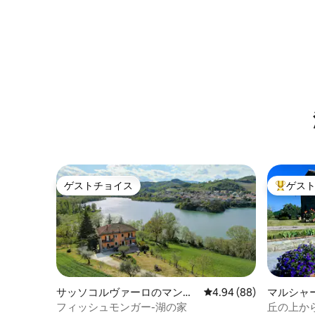
ゲストチョイス
ゲス
ゲストチョイス
大好評の
サッソコルヴァーロのマンシ
レビュー88件、5つ星中
4.94 (88)
マルシャ
ョン・アパート
パート
フィッシュモンガー-湖の家
丘の上か