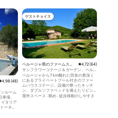
サン・ヴ
ゲストチョイス
ゲス
ゲストチョイス
大好評
森の中に
ジ
ウンブリ
な石造り
ルがあり
ます。プ
める方に
近隣
·
眺
ーディ、
か数分で
カップル
ペルージャ県のファームステ
レビュー64件、5つ星
4.72 (64)
用に最適
イ
サンフラワーコテージ＆ガーデン、ペル
ィング、
ージャから7km
ペルージャから7 km離れた田舎の奥深く
ス、近く
にあるプライベートプール付きのファー
体験でき
レビュー48件、5つ星中4.98つ星の平均評価
4.98 (48)
ムハウスコテージ。設備の整ったキッチ
を完成さ
ン、ダブルソファベッドを備えたリビン
ワンルーム
グルーム、ダブルベッドルーム1室+リク
屋外スペース
·
眺め
·
徒歩移動のしやすさ
駐車場、
エストに応じてシングルベッド1台、シン
。イタリア
グルまたはツインまたはダブルベッドル
ントーネか
ーム1室、バスルーム、シャワールーム、
所やイベ
屋外での食事用にポーチを備えたプライ
です。約