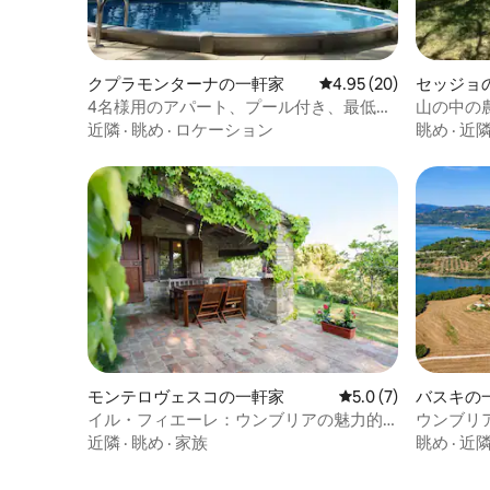
クプラモンターナの一軒家
レビュー20件、5つ星中
4.95 (20)
セッジョ
4名様用のアパート、プール付き、最低宿
山の中の農
泊日数5泊
近隣
·
眺め
·
ロケーション
眺め
·
近
モンテロヴェスコの一軒家
レビュー7件、5つ星
5.0 (7)
バスキの
イル・フィエーレ：ウンブリアの魅力的
ウンブリ
なファームハウス_グッビオ
近隣
·
眺め
·
家族
眺め
·
近