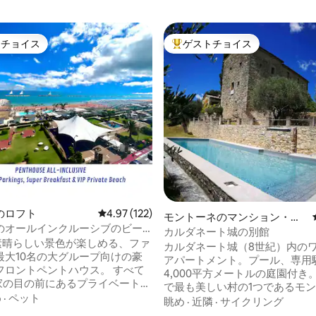
トチョイス
ゲストチョイス
ゲストチョイスです。
大好評のゲストチョイスです。
のロフト
レビュー122件、5つ星中4.97つ星の平均評価
4.97 (122)
モントーネのマンション・ア
のオールインクルーシブのビー
パート
カルダネート城の別館
4.98つ星の平均評価
トのペントハウス
の素晴らしい景色が楽しめる、ファ
カルダネート城（8世紀）内の
最大10名の大グループ向けの豪
アパートメント。プール、専用
ロントペントハウス。 すべて
4,000平方メートルの庭園付き
で最も美しい村の1つであるモ
め
·
ペット
ら2km。モントーネは、観光名
眺め
·
近隣
·
サイクリング
な朝食
ントで有名で、ユニークな場所