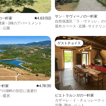
サン・サヴィーノの一軒家
4.95つ星の平均評価
の一軒家
レビュー52件、5つ星中4.63つ星の平均評価
4.63 (52)
自然保護区「ラ・ヴァッレ」の
家 - 2棟のアパートメント
ウス
屋外スペース
·
近隣
·
サイクリン
隣
·
公園
ゲストチョイス
ゲストチョイス
中5.0つ星の平均評価
一軒家
レビュー9件、5つ星中4.78つ星の平均評価
4.78 (9)
アの湖畔の別荘に逃避行
ピエトラルンガの一軒家
隣
·
暖房
カザーレ・イ・チェッレーティ -
メント La Vista - プール付き
近隣
·
眺め
·
ペット