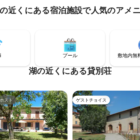
50平方メートルのワンルームに
の近くにある宿泊施設で人気のアメ
ーパーロフトは、ファノの中心
面した独立した玄関、玄関、リ
する建物にあります。レストラ
ーム、ダブルベッドルーム、バ
、スーパー、ショップがあり、
があります。すべてのゲストが
らわずか100メートルです。 最
るモントーネを見渡せるパノラ
ド・イン・イタリー製品を使っ
ル。キッチンと専用バルコニー
準に仕上げられています。
のアパートメントもご利用いた
す。
i
プール
敷地内無料駐
湖の近くにある貸別荘
ホスト
ゲストチョイス
ホスト
ゲストチョイス