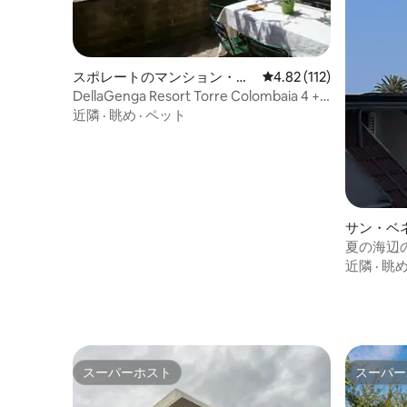
スポレートのマンション・ア
レビュー112件、5つ星
4.82 (112)
パート
DellaGenga Resort Torre Colombaia 4 +2
名様
近隣
·
眺め
·
ペット
サン・ベ
ントのマ
夏の海辺
近隣
·
眺
スーパーホスト
スーパー
スーパーホスト
スーパー