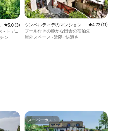
ウンベルティデのマンション・
レビュー11件、5つ星
4.73 (11)
レビュー3件、5つ星中5.0つ星の平均評価
5.0 (3)
アパート
プール付きの静かな田舎の宿泊先
- トディ
屋外スペース
·
近隣
·
快適さ
チン
スーパーホスト
スーパーホスト