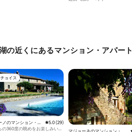
湖の近くにあるマンション・アパー
トチョイス
ゲストチョイスです。
4.94つ星の平均評価
ーノのマンション・ア
レビュー29件、5つ星中5.0つ星の平均評価
5.0 (29)
らの360度の眺めをお楽しみいた
マジョーネのマンション・ア