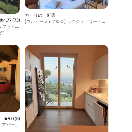
カーリの一軒家
レビュー73件、5つ星中4.77つ星の平均評価
4.77 (73)
[ウルビーノ+フルロ] ラグジュアリー・ジ
ゲストハ
ャグジー
グ
レビュー5件、5つ星中5.0つ星の平均評価
5.0 (5)
 アパート