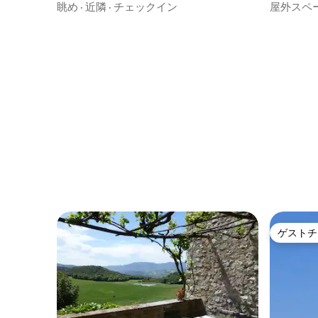
だけるの
眺め
·
近隣
·
チェックイン
屋外スペ
ゲストチ
ゲストチ