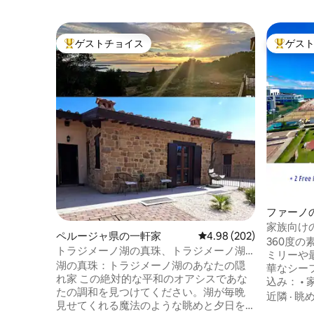
ゲストチョイス
ゲス
大好評のゲストチョイスです。
大好評の
ファーノ
家族向け
ペルージャ県の一軒家
レビュー202件、5つ星中
4.98 (202)
チフロン
360度
トラジメーノ湖の真珠、トラジメーノ湖
ミリーや
のホリデーホーム
湖の真珠：トラジメーノ湖のあなたの隠
華なシーフ
れ家 ​この絶対的な平和のオアシスであな
込み： • 家の目の前にあるプライベートビ
たの調和を見つけてください。湖が毎晩
ーチ： パラソル3本、サンベッド9台、無
近隣
·
眺
見せてくれる魔法のような眺めと夕日を
料プール⛱️ •2つの人気バーで豪華