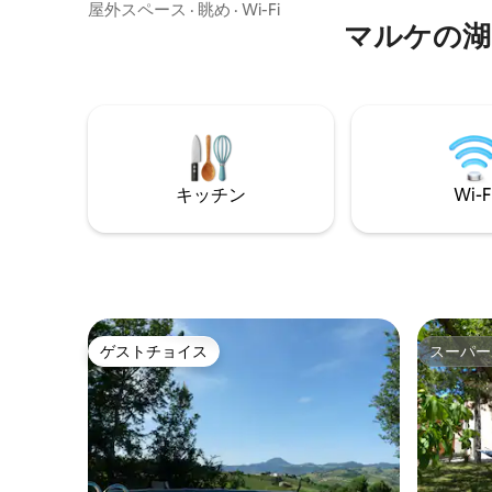
お楽しみください。 Casa Vacanze La
屋外スペース
·
眺め
·
Wi-Fi
🥐 • 駐車スペース2台分️ この140平方メー
Perla del Lagoは、トラジメーノ湖の鏡の
マルケの湖
トルのス
ような水面を見下ろしています。 8分で高
部に位置
速道路に出られ、フィレンツェ、ペルー
ン、バー
ジャ、グッビオ、スポレート、ノルチャ
歴史地区か
などの町を訪れることができます。 村に
高のメイ
はバー、レストラン、スーパー、薬局、
て最高水
ATM、子供用プレイエリアがあり、3 km
先には夏のリラックスに最適な青いプー
キッチン
Wi-F
ルがあります。
ゲストチョイス
スーパー
ゲストチョイス
スーパー