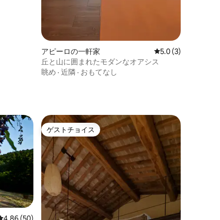
アピーロの一軒家
レビュー3件、5つ星
5.0 (3)
丘と山に囲まれたモダンなオアシス
眺め
·
近隣
·
おもてなし
ト
ゲストチョイス
ゲストチョイス
レビュー50件、5つ星中4.86つ星の平均評価
4.86 (50)