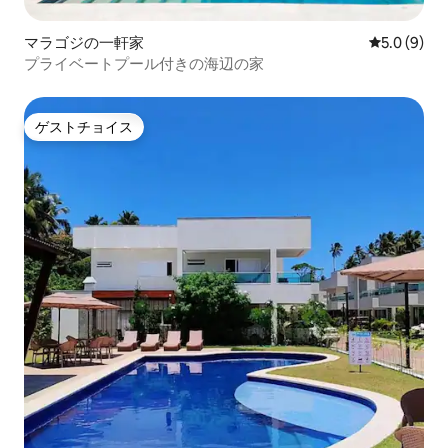
マラゴジの一軒家
レビュー9
5.0 (9)
プライベートプール付きの海辺の家
ゲストチョイス
ゲストチョイス