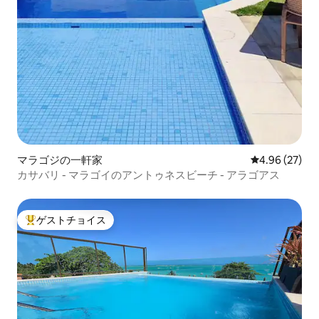
マラゴジの一軒家
レビュー27件
4.96 (27)
カサバリ - マラゴイのアントゥネスビーチ - アラゴアス
ゲストチョイス
大好評のゲストチョイスです。