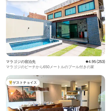
マラゴジの宿泊先
レビュー253件
4.95 (253)
マラゴジのビーチから650メートルのプール付きの家
ゲストチョイス
大好評のゲストチョイスです。