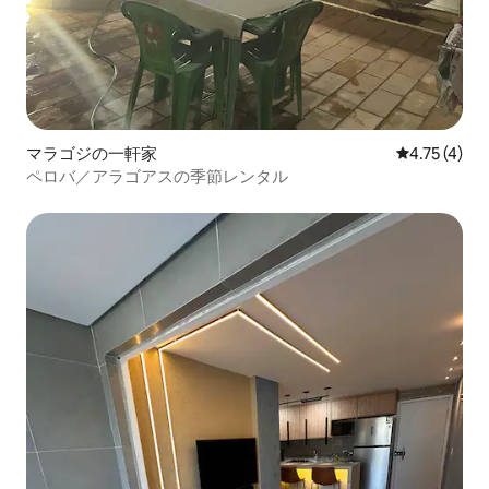
マラゴジの一軒家
レビュー4件
4.75 (4)
ペロバ／アラゴアスの季節レンタル