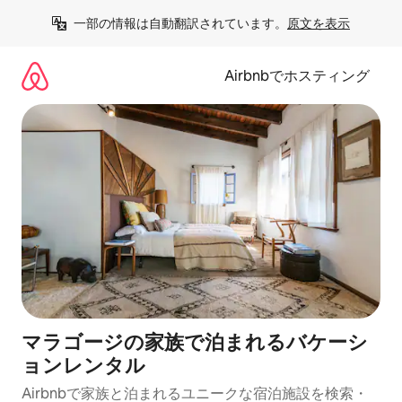
コ
一部の情報は自動翻訳されています。
原文を表示
ン
テ
ン
Airbnbでホスティング
ツ
に
ス
キ
ッ
プ
マラゴージの家族で泊まれるバケーシ
ョンレンタル
Airbnbで家族と泊まれるユニークな宿泊施設を検索・