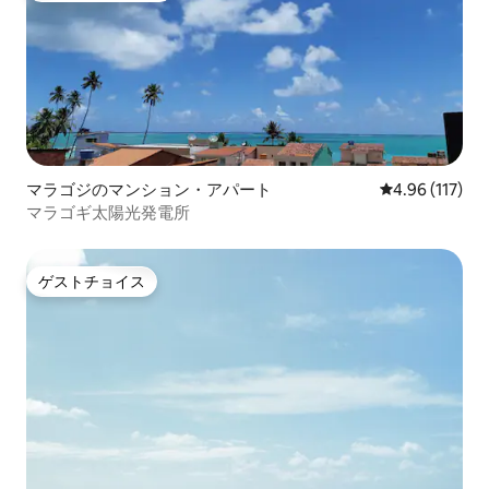
マラゴジのマンション・アパート
レビュー117件
4.96 (117)
マラゴギ太陽光発電所
ゲストチョイス
ゲストチョイス