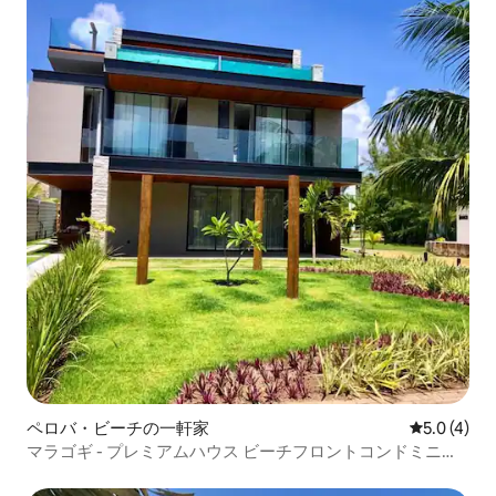
ペロバ・ビーチの一軒家
レビュー4
5.0 (4)
マラゴギ - プレミアムハウス ビーチフロントコンドミニア
ム