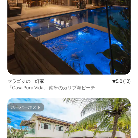
マラゴジの一軒家
レビュー12
5.0 (12)
「Casa Pura Vida」 南米のカリブ海ビーチ
スーパーホスト
スーパーホスト