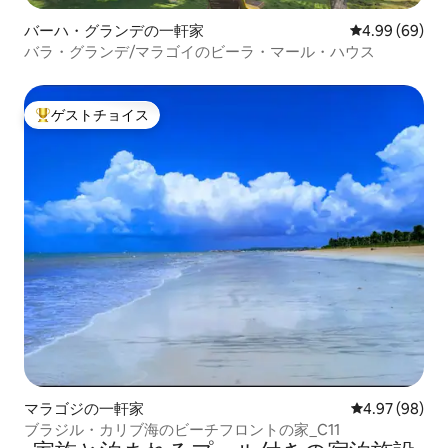
バーハ・グランデの一軒家
レビュー69件
4.99 (69)
バラ・グランデ/マラゴイのビーラ・マール・ハウス
ゲストチョイス
大好評のゲストチョイスです。
マラゴジの一軒家
レビュー98件
4.97 (98)
ブラジル・カリブ海のビーチフロントの家_C11