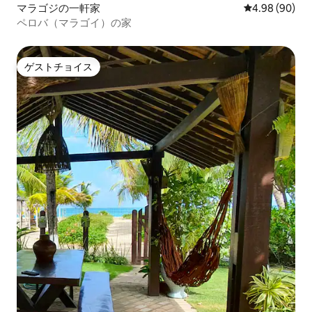
マラゴジの一軒家
レビュー90件
4.98 (90)
ペロバ（マラゴイ）の家
ゲストチョイス
ゲストチョイス