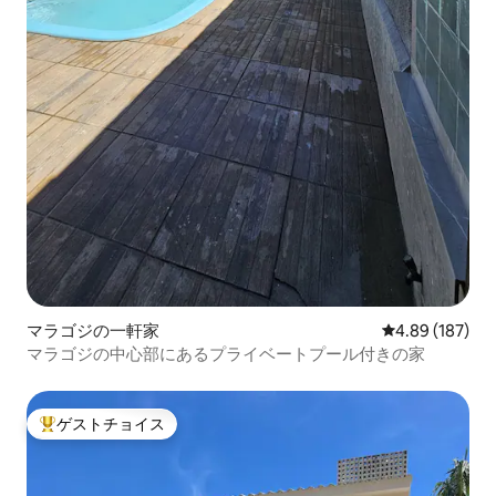
マラゴジの一軒家
レビュー187件
4.89 (187)
マラゴジの中心部にあるプライベートプール付きの家
ゲストチョイス
大好評のゲストチョイスです。