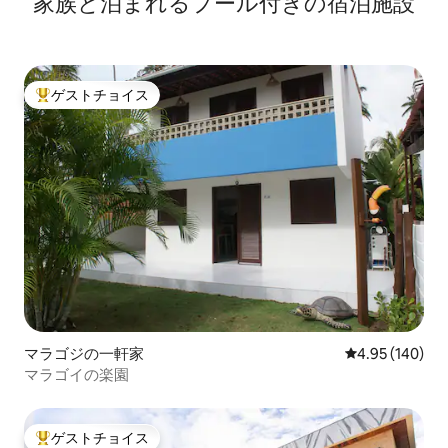
家族と泊まれるプール付きの宿泊施設
ゲストチョイス
大好評のゲストチョイスです。
マラゴジの一軒家
レビュー140件
4.95 (140)
マラゴイの楽園
ゲストチョイス
大好評のゲストチョイスです。