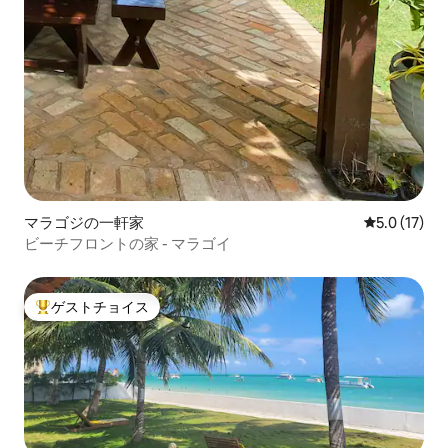
マラゴジの一軒家
レビュー17
5.0 (17)
ビーチフロントの家 - マラゴイ
ゲストチョイス
大好評のゲストチョイスです。