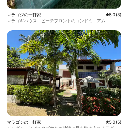
マラゴジの一軒家
レビュー3
5.0 (3)
マラゴギハウス、ビーチフロントのコンドミニアム
マラゴジの一軒家
レビュー5
5.0 (5)