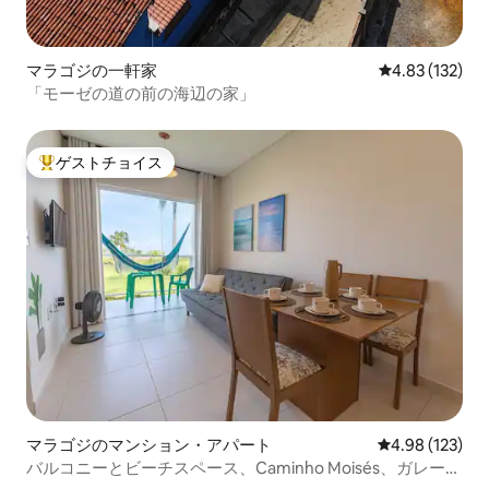
マラゴジの一軒家
レビュー132件
4.83 (132)
「モーゼの道の前の海辺の家」
ゲストチョイス
大好評のゲストチョイスです。
マラゴジのマンション・アパート
レビュー123件
4.98 (123)
バルコニーとビーチスペース、Caminho Moisés、ガレージ
付き