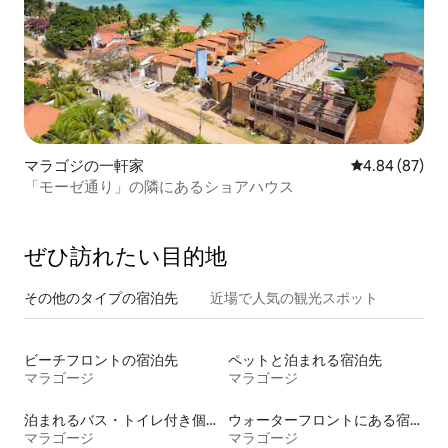
マラゴジの一軒家
レビュー87件
4.84 (87)
「モーゼ通り」の隣にあるショアハウス
ぜひ訪⁠れ⁠た⁠い目⁠的⁠地
その他のタ⁠イ⁠プ⁠の宿⁠泊⁠先
近場で人気の観光スポット
ビーチフロントの宿泊先
ペットと泊まれる宿泊先
マラゴージ
マラゴージ
泊まれるバス・トイレ付き個室
ウォーターフロントにある宿泊施設
マラゴージ
マラゴージ