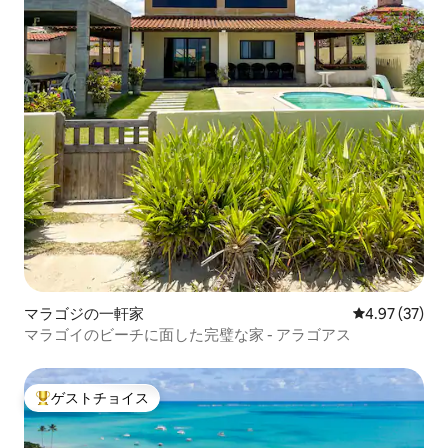
マラゴジの一軒家
レビュー37件
4.97 (37)
マラゴイのビーチに面した完璧な家 - アラゴアス
ゲストチョイス
大好評のゲストチョイスです。