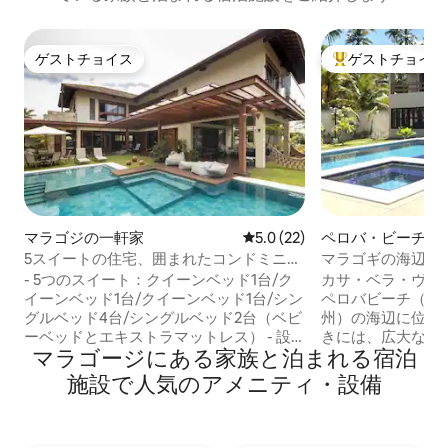
ゲストチョイス
ゲストチョイス
ゲストチョイス
大好評のゲストチ
マラゴジの一軒家
レビュー22件、5つ星中5.0
5.0 (22)
ペロバ・ビーチの
5スイートの住宅、囲まれたコンドミニア
マラゴギの海辺に
ム内
- 5つのスイート：クイーンベッド1台/ク
カサ・ベラ・ヴィ
イーンベッド1台/クイーンベッド1台/シン
ペロバビーチ（マ
グルベッド4台/シングルベッド2台（ベビ
州）の海辺に位置
ーベッドとエキストラマットレス） - 設
きには、広大な砂
マラゴージにある家族と泊まれる宿泊
備の整ったキッチン - バーベキュー、ワ
形成され、人々は
イン貯蔵庫、ビール醸造所、ピザオーブ
てサンゴ礁に到達
施設で人気のアメニティ・設備
ンを備えたグルメエリア - 400本の完全な
この家には4つの
寝具セット - Netflix/Disneyを備えた広々
ルーム、2つの共
としたテレビルーム - カヤックとスタン
のベッドルームに