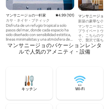
マンサニージョの一軒家
レビュー101件、5つ星中4.99
4.99 (101)
マンサニージョの
カサ・ネイヤ・ブティック
新築の豪華な小さ
Disfruta de un refugio tropical a solo
ーデン
マンサニーヨにあ
pasos del mar, donde cada espacio ha
プライベートヴィラ、V
sido diseñado con sensibilidad estética,
そ。こちらのヴィ
líneas minimalistas y una atmósfera de
で、贅沢で落ち着
calma y sofisticación. 🛏️ Habitaciones
マンサニージョのバケーションレンタ
ンがあなただけの
amplias con un estilo contemporáneo
小さな温水浴槽プ
ルで人気のアメニティ・設備
impecable 🧘‍♀️ Ideal para desconectar,
チ × 4フィート3
reconectar o simplemente fluir Todo en
ジェットなし）で
Casa Neiya está pensado para
ガーデンから夕日
huéspedes que valoran el diseño, la
たはバーベキュー
privacidad y las experiencias auténticas.
しょう。 熱帯のそよ風を感じながら、ハ
Perfecto para parejas, creativos, viajeros
ンモックでリラッ
exigentes y amantes del buen gusto.
ラ全体にエアコン
の寝室には快適な
キッチン
Wi-Fi
っています。ビー
15分です。