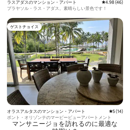
ラスアダスのマンション・アパート
レビュー46件
4.98 (46)
プラヤソル・ラス・アダス。素晴らしい景色です！
ゲストチョイス
ゲストチョイス
オラスアルタスのマンション・アパート
レビュー1
5 (14)
ポント・オリゾンテのマービービューアパートメント
マンサニージョを訪⁠れ⁠るの⁠に最⁠適⁠な