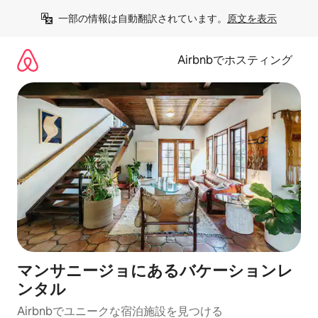
コ
一部の情報は自動翻訳されています。
原文を表示
ン
テ
ン
Airbnbでホスティング
ツ
に
ス
キ
ッ
プ
マンサニージョにあるバケーションレ
ンタル
Airbnbでユニークな宿泊施設を見つける