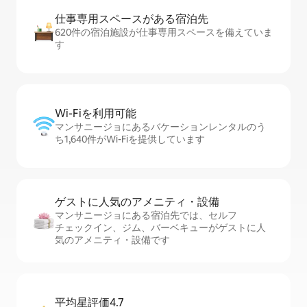
仕事専用ス⁠ペ⁠ー⁠スがあ⁠る宿⁠泊⁠先
620件の宿泊施設が仕事専用スペースを備えていま
す
Wi-Fiを利⁠用⁠可⁠能
マンサニージョにあるバケーションレンタルのう
ち1,640件がWi-Fiを提供しています
ゲストに人⁠気⁠のア⁠メ⁠ニ⁠テ⁠ィ・設⁠備
マンサニージョにある宿泊先では、セ⁠ル⁠フ
チ⁠ェ⁠ッ⁠ク⁠イ⁠ン、ジム、バーベキューがゲストに人
気のアメニティ・設備です
平均星評価4.7