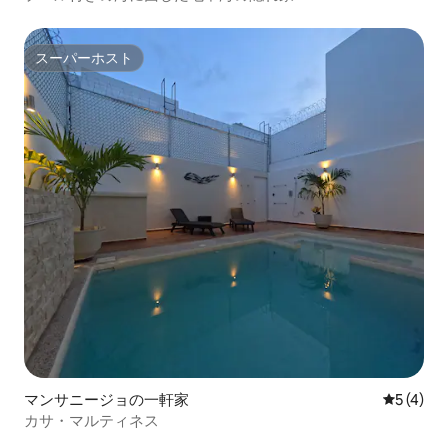
スーパーホスト
スーパーホスト
マンサニージョの一軒家
レビュー
5 (4)
カサ・マルティネス