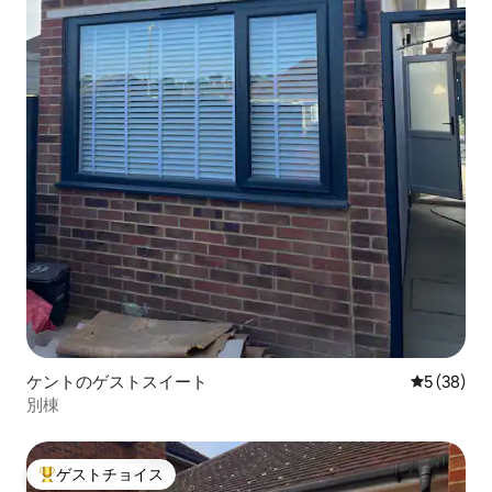
ケントのゲストスイート
レビュー3
5 (38)
別棟
ゲストチョイス
大好評のゲストチョイスです。