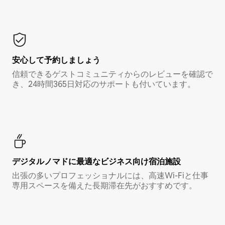
安心して予約しましょう
信頼できるゲストコミュニティからのレビューを確認で
き、24時間365日対応のサポートも付いています。
デジタルノマド⁠に最⁠適⁠なビ⁠ジ⁠ネ⁠ス⁠向⁠け宿⁠泊⁠施⁠設
出張の多いプロフェッショナルには、高速Wi-Fiと仕事
専用スペースを備えた長期滞在先がおすすめです。