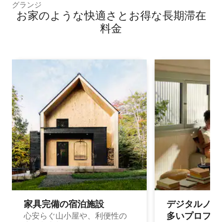
グランジ
お家のような快⁠適⁠さ⁠とお⁠得⁠な長⁠期⁠滞⁠在
料⁠金
家具完備の宿⁠泊⁠施⁠設
デジタルノマド
多⁠いプ⁠ロ⁠フ⁠ェ⁠
心安らぐ山小屋や、利便性の