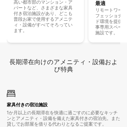
高い都市部のマンション・ア
最⁠適
パートなど、さまざまな家具
リモートワーク
付き宿泊施設があり、どこも
フェッショナル
普段お家で使用するアメニテ
ド環境を提供する
ィ・設備がすべてそろってい
事専用スペース
ます。
施設です。
長期滞在向け⁠のア⁠メ⁠ニ⁠テ⁠ィ⁠・設⁠備⁠およ
び特⁠典
家具付き⁠の宿⁠泊⁠施⁠設
1か月以上の長期滞在を快適に過ごすのに必要なキッチ
ンとアメニティ・設備を備えた家具付きの宿泊先。また
貸しでお部屋を借りる代わりとなるご提案です。