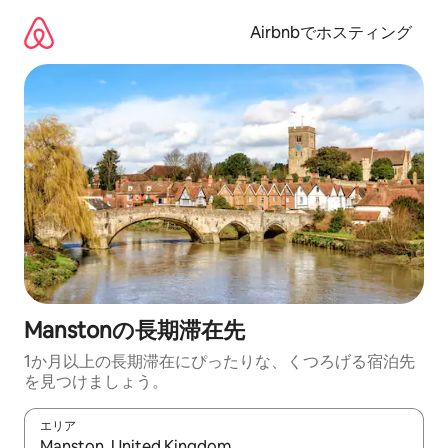
コ
ン
Airbnbでホスティング
テ
ン
ツ
に
ス
キ
ッ
プ
Manstonの長期滞在先
1か月以上の長期滞在にぴったりな、くつろげる宿泊先
を見つけましょう。
エリア
検索結果が表示されたら、上下の矢印キーを使って移動するか、