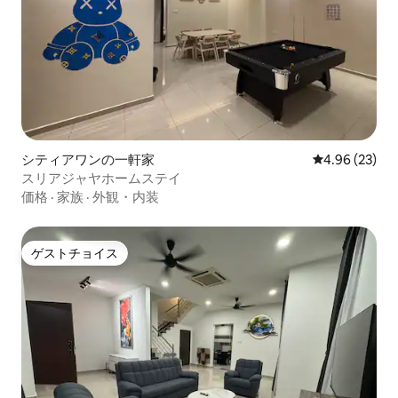
シティアワンの一軒家
レビュー23件
4.96 (23)
スリアジャヤホームステイ
価格
·
家族
·
外観・内装
ゲストチョイス
ゲストチョイス