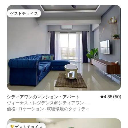
ゲストチョイス
ゲストチョイス
シティアワンのマンション・アパート
レビュー60件
4.85 (60)
ヴィーナス・レジデンス@シティアワン -
HomeSweetHome
価格
·
ロケーション
·
就寝環境のクオリティ
ゲストチョイス