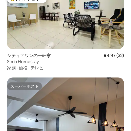
大好評のゲストチョイスです。
シティアワンの一軒家
レビュー32件
4.97 (32)
Suria Homestay
家族
·
価格
·
テレビ
スーパーホスト
スーパーホスト