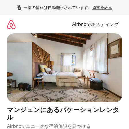
コ
一部の情報は自動翻訳されています。
原文を表示
ン
テ
ン
Airbnbでホスティング
ツ
に
ス
キ
ッ
プ
マンジュンにあるバケーションレンタ
ル
Airbnbでユニークな宿泊施設を見つける