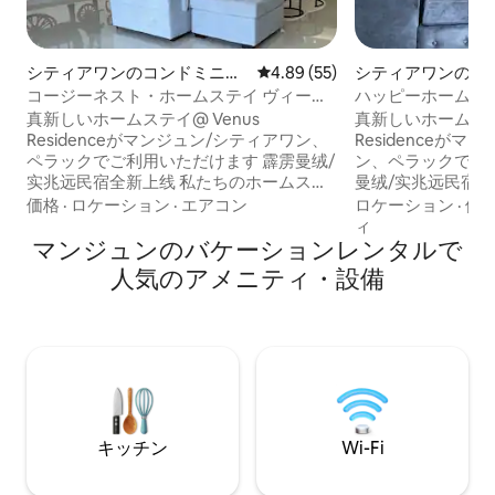
シティアワンのコンドミニア
レビュー55件、5つ星中4.89
4.89 (55)
シティアワンのマ
ム
アパート
コージーネスト・ホームステイ ヴィーナ
ハッピーホームステイTh
ス・シティアワン 歌って遊ぼう
真新しいホームステイ@ Venus
真新しいホームステイ
Residenceがマンジュン/シティアワン、
Residenceが
ペラックでご利用いただけます 霹雳曼绒/
ン、ペラックでご利
实兆远民宿全新上线 私たちのホームステ
曼绒/实兆远民宿全
イは町の中心部にあります。 次の場所ま
ルーム2室 三间房两间厕所 ホームステイ
価格
·
ロケーション
·
エアコン
ロケーション
·
価
で3分： ● イオンショッピングモール ●
には次のものがあ
ィ
ロータスハイパーマーケット ● TFハイパ
マンジュンのバケーションレンタルで
コン4台 四架冷气
ーマーケット ● ナイトマーケット（土曜
洗剤洗衣液 ヘア
人気のアメニティ・設備
日） ● ランドリー ● KPJ & Pantai病院 ●
ー沐浴露 タオル＆
レストラン ● スピードマート 次の場所ま
ートテレビ智能电视机
で10 ～15分： ● クアラルンプール大学 ●
蔵庫 冰箱 キッチ
テルックバティック ● ルムト ● 桟橋から
かしポット 水壶 
パンコール島へ ● マリーナテーマパーク
コンドミニアムの設
● テルック・セナンギン 次の場所まで30
身房 大人＆子供用
～ 35分： ● パンタイ・レミス ● ダマイ
BBQ（事前予約が
ラウトリゾートウォーターパーク
烟区 ペット同伴不
キッチン
Wi-Fi