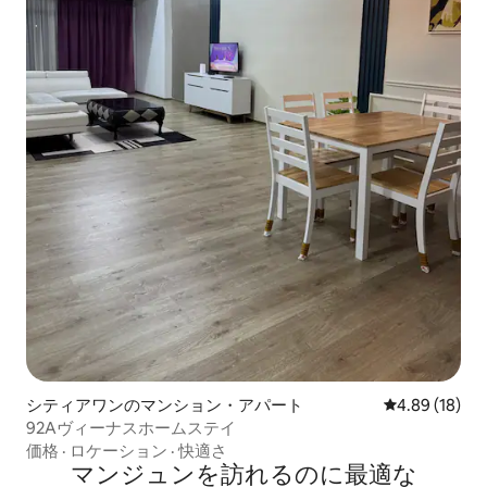
シティアワンのマンション・アパート
レビュー18件
4.89 (18)
92Aヴィーナスホームステイ
価格
·
ロケーション
·
快適さ
マンジュンを訪⁠れ⁠るの⁠に最⁠適⁠な