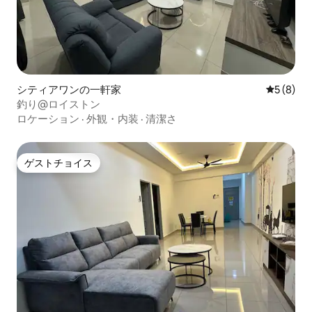
シティアワンの一軒家
レビュー
5 (8)
釣り@ロイストン
ロケーション
·
外観・内装
·
清潔さ
ゲストチョイス
ゲストチョイス