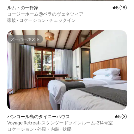
ルムトの一軒家
レビュー1
5 (18)
コージーホーム@ペラのヴェネツィア
家族
·
ロケーション
·
チェックイン
スーパーホスト
スーパーホスト
パンコール島のタイニーハウス
レビュー
5 (3)
Voyage Retreat-スタンダードツインルーム-314号室
ロケーション
·
外観・内装
·
状態