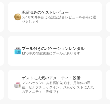
認証済みのゲ⁠ス⁠ト⁠レ⁠ビ⁠ュ⁠ー
634,870件を超える認証済みレビューを参考に選
びましょう
プール付きのバ⁠ケ⁠ー⁠シ⁠ョ⁠ンレ⁠ン⁠タ⁠ル
1,110件の宿泊施設にプールがあります
ゲストに人⁠気⁠のア⁠メ⁠ニ⁠テ⁠ィ・設⁠備
マンハッタンにある宿泊先では、月単位の滞
在、セ⁠ル⁠フチ⁠ェ⁠ッ⁠ク⁠イ⁠ン、ジムがゲストに人気
のアメニティ・設備です