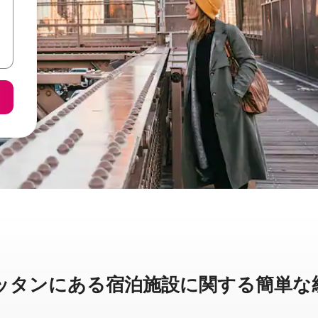
ンに⁠あ⁠る宿⁠泊⁠施⁠設⁠に関⁠す⁠る簡⁠単⁠な統