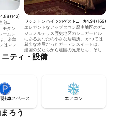
ショッピ
ります！ フラットアイアンの近くにある
清潔で効
レビュー142件、5つ星中4.88つ星の平均評価
4.88 (142)
室。おひ
ワシントンハイツのゲストス
レビュー169件、5つ星
4.94 (169)
住宅
ントに最適です。 
イート
エレガントなアップタウン歴史地区のガ
、モダン
ュリティ
ーデンスイート
ジュメルテラス歴史地区のシュガーヒル
シームレ
ドアマン
にあるあなたの小さな居場所。 かつては
は、豪華
パートメ
希少な本屋だったガーデンスイートは、
ンはマン
建国の父たちから建国の兄弟たち、そし
しい隠れ
メニティ・設備
て活気ある現在まで、ハーレムハイツの
ークの典
歴史を反映しています。 プライバシー、
静かさ、自律性、そして花咲く庭を想像
83イン
してみてください。 ニューヨーク/コロン
ーマンミラ
ビア・プレズビテリアンまで徒歩すぐ、
vaハイブリ
地下鉄で1駅。 こちらは2世帯用の家で
 Deskの
す。 ニューヨーク市の短期宿泊事業法に
osサウン
完全に準拠しています。 滞在中は、ホス
イレ、天井
⁠車ス⁠ペ⁠ー⁠ス
エアコン
トは目立たないように対応します。
ワー、
家電
泊まろう