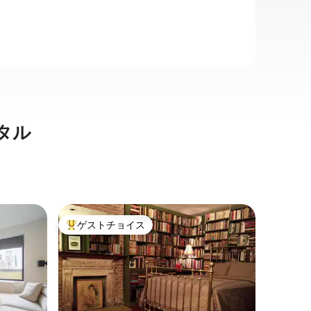
タル
マンハッ
ゲストチョイス
ゲスト
大好評のゲストチョイスです。
ゲスト
のマンシ
Return P
Squar
マンハッ
あるホテ
ートメント「
マディソ
ドウェイ