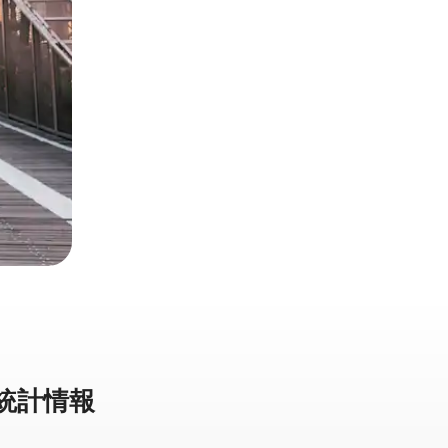
⁠計⁠情⁠報