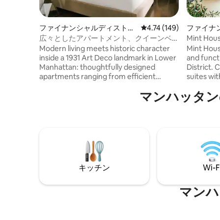
ファイナンシャルディストリ
レビュー149件、5つ星
4.74 (149)
ファイナ
クトのマンション・アパート
クトのマ
広々としたアパートメント、クイーンベ
Mint Hou
ッド1台 - FiDi
スタジオ
Modern living meets historic character
Mint Hous
inside a 1931 Art Deco landmark in Lower
and funct
Manhattan: thoughtfully designed
District.
apartments ranging from efficient
suites wit
studios to spacious three-bedroom
with acce
マンハッタン
layouts, all with fully equipped kitchens
fitness c
and contemporary finishes. Enjoy a
on-site M
range of shared amenities, including a
Shy and 
rooftop with views of the city and
and suite
Brooklyn Bridge, coworking and meeting
provide 2
spaces, a game room, and a 24-hour
including
fitness center--all a short walk from
Battery Park and Financial District hubs.
キッチン
Wi-F
マンハ