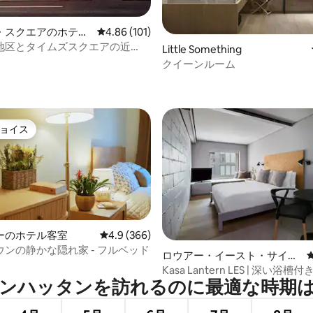
・スクエアのホテル
レビュー101件、5つ星中4.86つ星の平均評価
4.86 (101)
地区とタイムズスクエアの近
Little Something
ニングも充実
クイーンルーム
中4.87つ星の平均評価
ョイス
ョイス
ーのホテル客室
レビュー366件、5つ星中4.9つ星の平均評価
4.9 (366)
ンの静かな隠れ家 - フルベッド
中4.75つ星の平均評価
ロウアー・イースト・サイド
のマンション・アパート
Kasa Lantern LES | 深い浴
ンハッタンを訪⁠れ⁠るの⁠に最⁠適⁠な時⁠期⁠は
ム