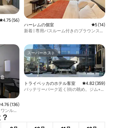
レビュー56件、5つ星中4.75つ星の平均評価
4.75 (56)
ハーレムの個室
レビュー14件、5
5 (14)
新着 | 専用バスルーム付きのブラウンスト
ーンの主寝室
スーパーホスト
スーパーホスト
トライベッカのホテル客室
レビュー359件、5つ星
4.82 (359)
バッテリーパーク近く|街の眺め。ジム+ペ
ットOK
レビュー136件、5つ星中4.76つ星の平均評価
4.76 (136)
槽付きワンルー
⁠？