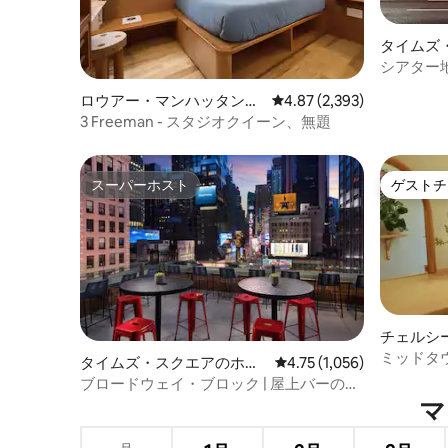
タイムズ
客室
シアター
く、ダイ
ロウアー・マンハッタンの
レビュー2,393件、5つ星
4.87 (2,393)
ホテル客室
3 Freeman - スタジオクイーン、無題
スーパーホスト
ゲストチ
スーパーホスト
ゲストチ
チェルシ
ミッドタウ
タイムズ・スクエアのホテ
レビュー1,056件、5つ星
4.75 (1,056)
ル客室
ブロードウェイ・ブロック | 屋上バーの眺
め。敷地内での食事
マ