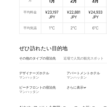
月
1月
2月
3月
¥23,197
¥22,881
¥24,933
平均料金
JPY
JPY
JPY
1°C
2°C
6°C
平均気温
ぜひ訪⁠れ⁠た⁠い目⁠的⁠地
その他のタ⁠イ⁠プ⁠の宿⁠泊⁠先
近場で人気の観光スポット
デザイナーズホテル
アパートメントホテル
マンハッタン
マンハッタン
ビーチフロントの宿泊先
さらに表示
マンハッタン