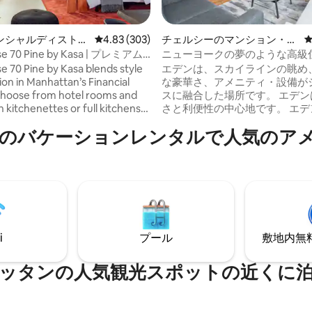
中4.74つ星の平均評価
ンシャルディストリ
レビュー303件、5つ星中4.83つ星の平均評価
4.83 (303)
チェルシーのマンション・ア
ンション・アパート
パート
se 70 Pine by Kasa | プレミアム
ニューヨークの夢のような高級
キング
「Eden」
e 70 Pine by Kasa blends style
エデンは、スカイラインの眺め
ion in Manhattan’s Financial
な豪華さ、アメニティ・設備が
 Choose from hotel rooms and
スに融合した場所です。 エデン
h kitchenettes or full kitchens,
さと利便性の中心地です。 エデ
ss to amenities including the
ハッタンの中心部にある素晴ら
のバケーションレンタルで人気のア
enter and meeting spaces, and
た名所です。 エデンはニューヨ
ichelin-starred dining at Crown
型的なAirbnbではありません。 注目すべ
SAGA. Our tech-enabled rooms
きアメニティ：専用バルコニー、
s offer self check-in at 4pm. We
チ＆65インチOLEDテレビ、ハ
4/7 on-site Front Desk services,
ーのデスクチェア、Casper No
 guest support by text.
ッドマットレス、Casper枕、Vari
スタンディングデスク、全室Son
ドシステム、Toto Neorestト
i
プール
敷地内無料駐
埋め込み型ライトセラピーシャ
Viking＆Sub-Zeroのキッチン
ッタンの人気観光スポットの近くに