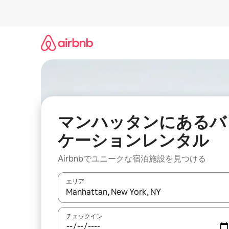
コ
ン
テ
ン
ツ
に
ス
キ
ッ
プ
マンハッタンにあるバ
ケーションレンタル
Airbnbでユニークな宿泊施設を見つける
エリア
検索結果が表示されたら、上下の矢印キーを使っ
チェックイン