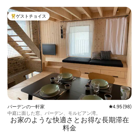
ゲストチョイス
大好評のゲストチョイスです。
バーデンの一軒家
レビュー98件
4.95 (98)
中庭に面した窓、バーデン、モルビアン湾。
お家のような快⁠適⁠さ⁠とお⁠得⁠な長⁠期⁠滞⁠在
料⁠金