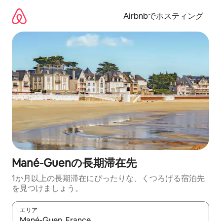
コ
ン
Airbnbでホスティング
テ
ン
ツ
に
ス
キ
ッ
プ
Mané-Guenの長期滞在先
1か月以上の長期滞在にぴったりな、くつろげる宿泊先
を見つけましょう。
エリア
検索結果が表示されたら、上下の矢印キーを使って移動するか、