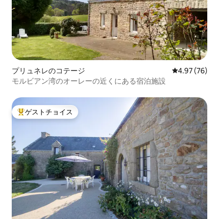
プリュネレのコテージ
レビュー76件
4.97 (76)
モルビアン湾のオーレーの近くにある宿泊施設
ゲストチョイス
大好評のゲストチョイスです。