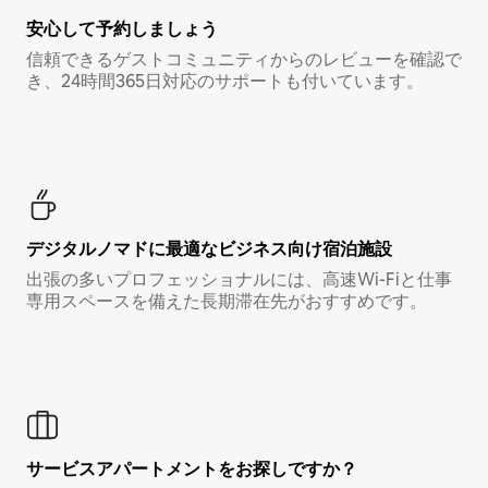
安心して予約しましょう
信頼できるゲストコミュニティからのレビューを確認で
き、24時間365日対応のサポートも付いています。
デジタルノマド⁠に最⁠適⁠なビ⁠ジ⁠ネ⁠ス⁠向⁠け宿⁠泊⁠施⁠設
出張の多いプロフェッショナルには、高速Wi-Fiと仕事
専用スペースを備えた長期滞在先がおすすめです。
サービスアパートメントをお探しですか？