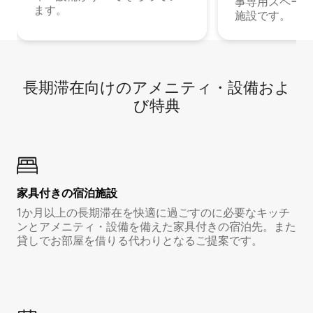
事専用スペース
ます。
施設です。
長期滞在向け⁠のア⁠メ⁠ニ⁠テ⁠ィ⁠・設⁠備⁠およ
び特⁠典
家具付き⁠の宿⁠泊⁠施⁠設
1か月以上の長期滞在を快適に過ごすのに必要なキッチ
ンとアメニティ・設備を備えた家具付きの宿泊先。また
貸しでお部屋を借りる代わりとなるご提案です。