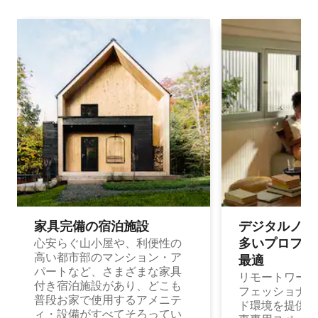
家具完備の宿⁠泊⁠施⁠設
デジタルノマド
多⁠いプ⁠ロ⁠フ⁠ェ⁠
心安らぐ山小屋や、利便性の
高い都市部のマンション・ア
最⁠適
パートなど、さまざまな家具
リモートワーク
付き宿泊施設があり、どこも
フェッショナル
普段お家で使用するアメニテ
ド環境を提供する
ィ・設備がすべてそろってい