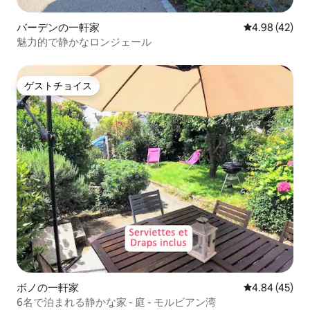
バーデンの一軒家
レビュー42件
4.98 (42)
魅力的で静かなロンジェール
ゲストチョイス
ゲストチョイス
ボノの一軒家
レビュー45件
4.84 (45)
6名で泊まれる静かな家 - 庭 - モルビアン湾