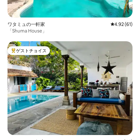
ワタミュの一軒家
レビュー61件
4.92 (61)
「Shuma House」
ゲストチョイス
大好評のゲストチョイスです。