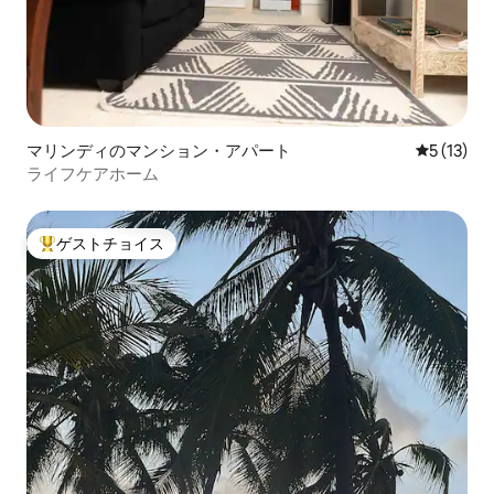
マリンディのマンション・アパート
レビュー1
5 (13)
ライフケアホーム
ゲストチョイス
大好評のゲストチョイスです。