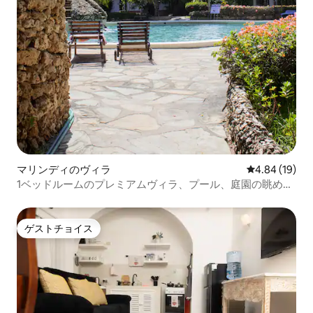
マリンディのヴィラ
レビュー19件
4.84 (19)
1ベッドルームのプレミアムヴィラ、プール、庭園の眺め、
ビーチ、Wi-Fi
ゲストチョイス
ゲストチョイス