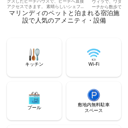
クスしたビーチハウスで、ビーチへ直接
ヴィラで、ワタム
アクセスできます。 素晴らしいシェフ、
ーチから数歩です
マリンディのペットと泊まれる宿泊施
ゴージャスなプール、ベッド4台、バスル
歩5分未満、モト
ーム3室、2階の素敵なラウンジ。完璧で
ん！ ）。 ヴィラは、穏やかな風がお部屋
設で人気のアメニティ・設備
す！ ゲストはスタッフに出迎えられ、タ
全体を通り、涼し
オルやシーツ、モスキートスプレーなど
ています！家具が
の初期用品が用意されています。 太陽光
家のようにくつろ
発電を使用しているので、ワタムの電力
クエストに応じて
に関するストレスは少なくなるはずで
グを行い、お子様
す。 シャンプー、コンディショナー、ボ
え、ランドリーサ
ディーウォッシュ、ハンドソープ、ボデ
クスしてくつろぐ
ィーローションをご用意しています。 リ
キッチン
Wi-Fi
ネンをご用意しており、プールタオルも
ご利用いただけます。
敷地内無料駐⁠車
プール
ス⁠ペ⁠ー⁠ス