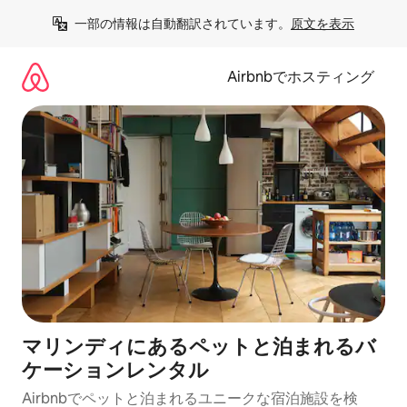
コ
一部の情報は自動翻訳されています。
原文を表示
ン
テ
ン
Airbnbでホスティング
ツ
に
ス
キ
ッ
プ
マリンディにあるペットと泊まれるバ
ケーションレンタル
Airbnbでペットと泊まれるユニークな宿泊施設を検