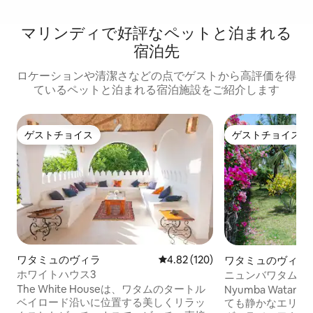
マリンディで好評なペットと泊まれる
宿泊先
ロケーションや清潔さなどの点でゲストから高評価を得
ているペットと泊まれる宿泊施設をご紹介します
ゲストチョイス
ゲストチョイス
ゲストチョイス
ゲストチョイス
ワタミュのヴィラ
レビュー120件、5つ星中4.82
4.82 (120)
ワタミュのヴィラ
ホワイトハウス3
ニュンバワタム -
ーデン
The White Houseは、ワタムのタートル
Nyumba Watamu - 
ベイロード沿いに位置する美しくリラッ
ても静かなエリア