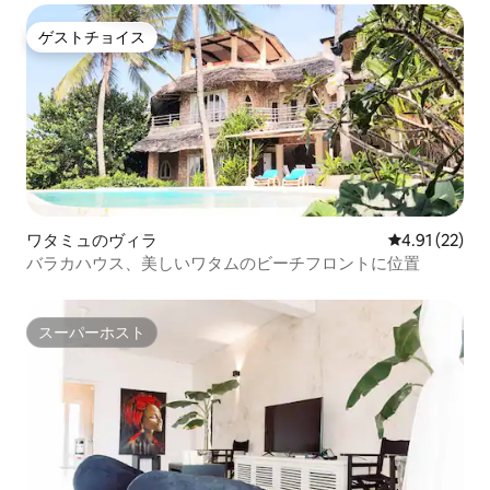
ゲストチョイス
ゲストチョイス
ワタミュのヴィラ
レビュー22件
4.91 (22)
バラカハウス、美しいワタムのビーチフロントに位置
スーパーホスト
スーパーホスト