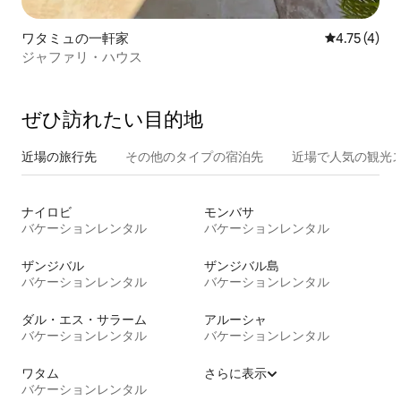
ワタミュの一軒家
レビュー4件
4.75 (4)
ジャファリ・ハウス
ぜひ訪⁠れ⁠た⁠い目⁠的⁠地
近場の旅行先
その他のタ⁠イ⁠プ⁠の宿⁠泊⁠先
近場で人気の観光
ナイロビ
モンバサ
バケーションレンタル
バケーションレンタル
ザンジバル
ザンジバル島
バケーションレンタル
バケーションレンタル
ダル・エス・サラーム
アルーシャ
バケーションレンタル
バケーションレンタル
ワタム
さらに表示
バケーションレンタル