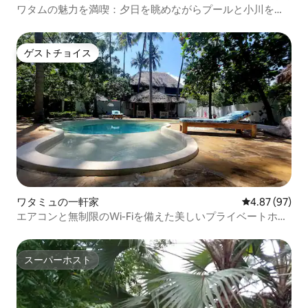
ワタムの魅力を満喫：夕日を眺めながらプールと小川を楽
しもう
ゲストチョイス
ゲストチョイス
ワタミュの一軒家
レビュー97件
4.87 (97)
エアコンと無制限のWi-Fiを備えた美しいプライベートホー
ム
スーパーホスト
スーパーホスト