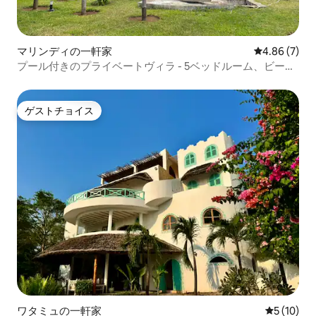
マリンディの一軒家
レビュー7件
4.86 (7)
プール付きのプライベートヴィラ - 5ベッドルーム、ビーチ
に近い
ゲストチョイス
ゲストチョイス
ワタミュの一軒家
レビュー1
5 (10)