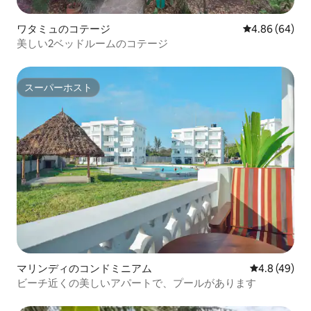
ワタミュのコテージ
レビュー64件
4.86 (64)
美しい2ベッドルームのコテージ
スーパーホスト
スーパーホスト
マリンディのコンドミニアム
レビュー49
4.8 (49)
ビーチ近くの美しいアパートで、プールがあります