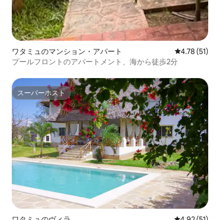
ワタミュのマンション・アパート
レビュー51件
4.78 (51)
プールフロントのアパートメント、海から徒歩2分
スーパーホスト
スーパーホスト
ワタミュのヴィラ
レビュー51件
4.92 (51)