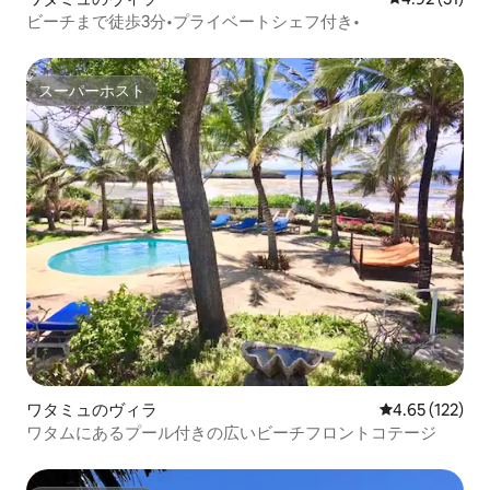
ビーチまで徒歩3分•プライベートシェフ付き•
スーパーホスト
スーパーホスト
ワタミュのヴィラ
レビュー122件
4.65 (122)
ワタムにあるプール付きの広いビーチフロントコテージ