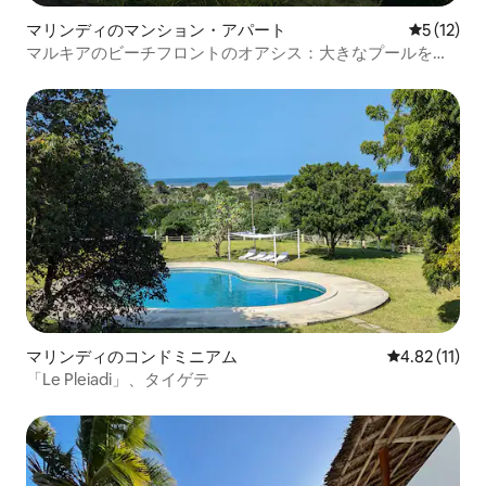
マリンディのマンション・アパート
レビュー1
5 (12)
マルキアのビーチフロントのオアシス：大きなプールを備
えたモダンな2ベッドルーム
マリンディのコンドミニアム
レビュー11件
4.82 (11)
「Le Pleiadi」、タイゲテ