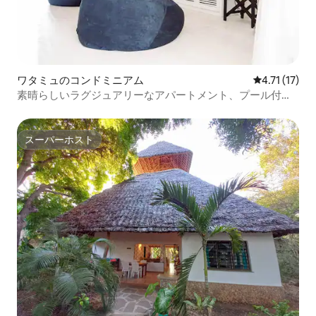
ワタミュのコンドミニアム
レビュー17件
4.71 (17)
素晴らしいラグジュアリーなアパートメント、プール付
き、海に面している
スーパーホスト
スーパーホスト