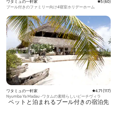
ワタミュの一軒家
レビュー6
5 (60)
プール付きのファミリー向け4寝室ホリデーホーム
ワタミュの一軒家
レビュー117
4.71 (117)
Nyumba Ya Madau -ワタムの素晴らしいビーチヴィラ
ペットと泊まれるプール付きの宿泊先