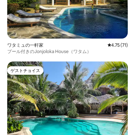
ワタミュの一軒家
レビュー71件
4.75 (71)
プール付きのJonjoloka House（ワタム）
ゲストチョイス
ゲストチョイス