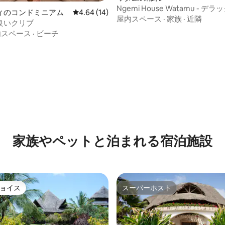
Ngemi House Watamu - デ
ィのコンドミニアム
レビュー14件、5つ星中4.64つ星の平均評価
4.64 (14)
トハウス（3）
屋内スペース
·
家族
·
近隣
良いクリブ
内スペース
·
ビーチ
4.94つ星の平均評価
家族やペットと泊まれる宿泊施設
ョイス
スーパーホスト
ョイス
スーパーホスト