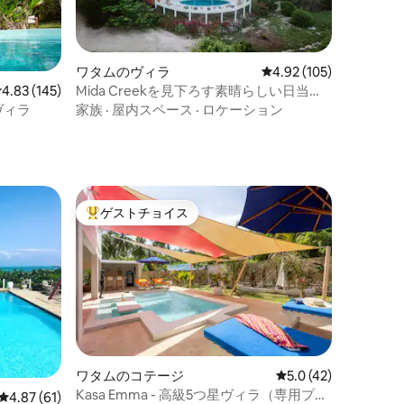
ワタムのヴィラ
レビュー105件、5つ星
4.92 (105)
レビュー145件、5つ星中4.83つ星の平均評価
4.83 (145)
Mida Creekを見下ろす素晴らしい日当た
りの良いヴィラ
るヴィラ
家族
·
屋内スペース
·
ロケーション
ゲストチョイス
大好評のゲストチョイスです。
ワタムのコテージ
レビュー42件、5つ
5.0 (42)
Kasa Emma - 高級5つ星ヴィラ（専用プー
レビュー61件、5つ星中4.87つ星の平均評価
4.87 (61)