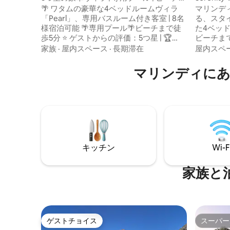
で徒歩圏内
🌴 ワタムの豪華な4ベッドルームヴィラ
マリンデ
「Pearl」、専用バスルーム付き客室 | 8名
る、スタ
様宿泊可能 🌴専用プール🌴ビーチまで徒
た4ベッ
歩5分 ⭐ ゲストからの評価：5つ星 | 🏆
ビーチま
Airbnbの宿泊先上位5% - 家族連れやグル
トロピカ
家族
·
屋内スペース
·
長期滞在
屋内スペ
ープに最適。 - 夕焼けの眺め このヴィラ
リビング
は、プライバシー、快適さ、穏やかな雰
ートシェ
マリンディにあ
囲気、そして熱帯植物の庭園を提供して
す。オー
います🌴 📍 最高の立地 – 近隣にすべてが
食料品の
揃っています： ✈️マリンディ空港まで25
での海上
分 🛍 ワタムモールまで車で2分 🌅ミダ・
スムーズ
クリーク – 夕日とバードウォッチング 🐍
以下をご
Bio-Kenスネークファーム – 車で3分 ⛳ ワ
寝室、高速
タム・ゴルフ＆パデルクラブ
り、のん
の家族連
キッチン
Wi-F
最適です
家族と
ゲストチョイス
スーパー
ゲストチョイス
スーパー