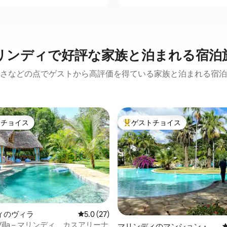
リンディで好評な家族と泊まれる宿泊
さなどの点でゲストから高評価を得ている家族と泊まれる宿泊
トチョイス
ゲストチョイス
ゲストチョイスです。
大好評のゲストチョイスです。
中5.0つ星の平均評価
ィのヴィラ
レビュー27件、5つ星中5.0つ星の平均評価
5.0 (27)
ty Villa – マリンディ、カスアリーナ
マリンディのマンション・ア