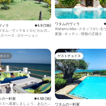
ワタムのヴィラ
ヴィラ
レビュー136件、5つ星中4.9つ星の平均評価
4.9 (136)
Watamu bliss -スタッフがい
タム - ヴィラ＆トロピカルガー
中4.86つ星の平均評価
家族
·
キッチン
·
情報の正確さ
内スペース
·
ロケーション
ホスト
ゲストチョイス
ホスト
ゲストチョイス
中4.82つ星の平均評価
ィの一軒家
レビュー36件、5つ星中4.58つ星の平均評価
4.58 (36)
ウスへ逃避しましょう。あなた
ワタムの一軒家