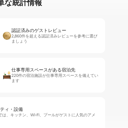
⁠な統⁠計⁠情⁠報
認証済みのゲ⁠ス⁠ト⁠レ⁠ビ⁠ュ⁠ー
2,860件を超える認証済みレビューを参考に選び
ましょう
仕事専用ス⁠ペ⁠ー⁠スがあ⁠る宿⁠泊⁠先
220件の宿泊施設が仕事専用スペースを備えてい
ます
⁠テ⁠ィ・設⁠備
は、キッチン、Wi-Fi、プールがゲストに人気のアメ