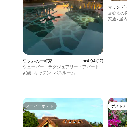
マリンデ
居心地の
家族
·
屋
ワタムの一軒家
レビュー17件、5つ星中
4.94 (17)
ウェーバー・ラグジュアリー・アパート
メント。スワミ
家族
·
キッチン
·
バスルーム
スーパーホスト
ゲストチ
スーパーホスト
ゲストチ