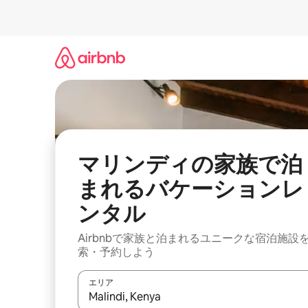
コ
ン
テ
ン
ツ
に
ス
キ
ッ
プ
マリンディの家族で泊
まれるバケーションレ
ンタル
Airbnbで家族と泊まれるユニークな宿泊施設
索・予約しよう
エリア
検索結果が表示されたら、上下の矢印キーを使っ