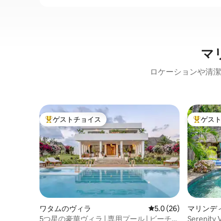
マ
ロケーションや清潔
ゲストチョイス
ゲス
大好評のゲストチョイスです。
大好評の
ワタムのヴィラ
レビュー26件、5つ星
5.0 (26)
マリンデ
5つ星の豪華ヴィラ | 専用プール | ビーチま
Sereni