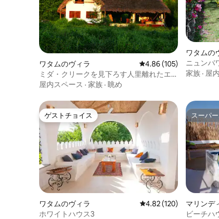
ワタムの
ニュンバワ
ワタムのヴィラ
レビュー105件、5つ星
4.86 (105)
デン
家族
·
屋
ミダ・クリークを見下ろす人里離れたエ
コヴィラ
屋内スペース
·
家族
·
眺め
ゲストチョイス
スーパー
ゲストチョイス
スーパー
ワタムのヴィラ
レビュー120件、5つ星
4.82 (120)
マリンデ
ホワイトハウス3
ビーチハ