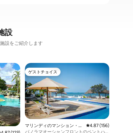
施設
施設をご紹介します
ワタムの
ゲストチョイス
スーパ
ゲストチョイス
スーパ
Villa S
ラファキ
は、セブ
から80
便利な施
の中心部
キッチン
誰にとっ
なニュー
して滞在
マリンディのマンション・ア
レビュー156件、5つ星
4.87 (156)
ーを保証
パート
パノラマオーシャンフロントのペントハ
レビュー123件、5つ星中4.87つ星の平均評価
4.87 (123)
ています