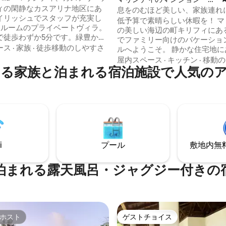
ィの閑静なカスアリナ地区にあ
パート
息をのむほど美しい、家族連れ
イリッシュでスタッフが充実し
りのホリデーホーム
低予算で素晴らしい休暇を！ マ
ドルームのプライベートヴィラ。
の美しい海辺の町キリフィにあ
で徒歩わずか5分です。緑豊かな
でファミリー向けのバケーショ
ルガーデン、専用プール、屋外
ース
·
家族
·
徒歩移動のしやすさ
ルへようこそ。 静かな住宅地に
をお楽しみください。プライベ
ちの物件は、休暇を求める方に
屋内スペース
·
キッチン
·
移動の
フのサービスも含まれていま
る家族と泊まれる宿泊施設で人気の
級な隠れ家を提供します。 ●パーティー
ナーが直接管理しているため、
は固く禁じられています!! ファ
調達や、海洋公園訪問／ダウ船
に●設計されています ● 絶妙
観光などの小旅行の手配など、
スのスイミングプール 町の中心
な滞在をお約束します。詳細は
い ●有料テレビ（Dstvアクセス
参照ください。エアコン付きの
Wi-Fi（パティオ、プール、レ
Wi-Fi、予備の電源を備えてお
ロビー） リクエストに応じて●
びりとした贅沢な滞在をお求め
ー＆シェフ（別途費用がかかりま
れ、カップル、グループの方に
i
プール
敷地内無料駐
安全なエリア
。
泊まれる露天風呂・ジャグジー付きの
ホスト
ゲストチョイス
ホスト
ゲストチョイス