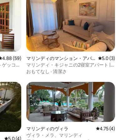
レビュー59件、5つ星中4.88つ星の平均評価
4.88 (59)
マリンディのマンション・アパ
レビュー3件、5つ星
5.0 (3)
ート
 ゲッコー
マリンディ・キジャニの2寝室アパート |
素晴らしいプール | Wi-Fi
おもてなし
·
清潔さ
マリンディのヴィラ
レビュー4件、5つ星
4.75 (4)
ヴィラ・メラ、マリンディ
レビュー4件、5つ星中5.0つ星の平均評価
5.0 (4)