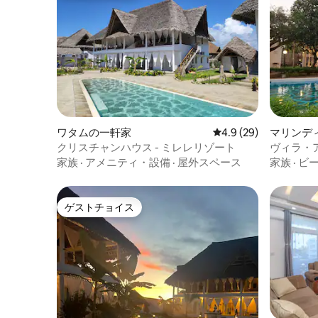
ワタムの一軒家
レビュー29件、5つ星
4.9 (29)
マリンデ
クリスチャンハウス - ミレレリゾート
ヴィラ・
家族
·
アメニティ・設備
·
屋外スペース
家族
·
ビ
ゲストチョイス
ゲストチョイス