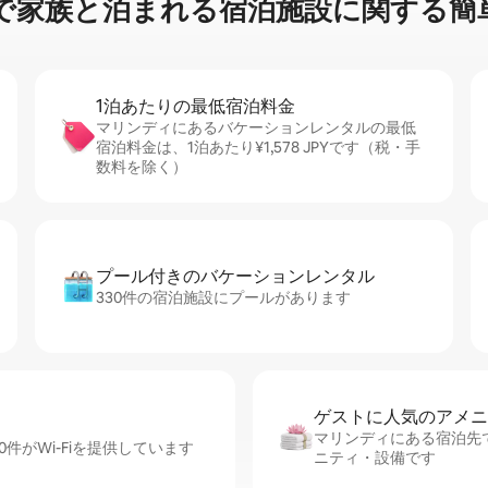
族⁠と泊⁠ま⁠れ⁠る宿⁠泊⁠施⁠設⁠に関⁠す⁠る簡⁠単
1泊あたりの最⁠低⁠宿⁠泊⁠料⁠金
マリンディにあるバケーションレンタルの最低
宿泊料金は、1泊あたり¥1,578 JPYです（税・手
数料を除く）
プール付きのバ⁠ケ⁠ー⁠シ⁠ョ⁠ンレ⁠ン⁠タ⁠ル
330件の宿泊施設にプールがあります
ゲストに人⁠気⁠のア⁠メ⁠ニ
マリンディにある宿泊先で
件がWi-Fiを提供しています
ニティ・設備です