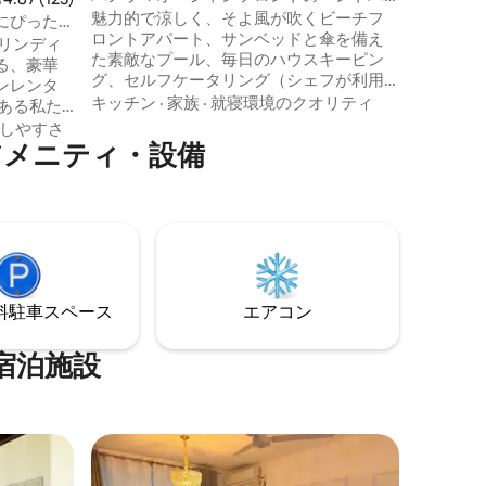
ウス、プール＆ハウスキーピング
魅力的で涼しく、そよ風が吹くビーチフ
ー、毎日
にぴった
ロントアパート、サンベッドと傘を備え
屋外シャ
リンディ
た素敵なプール、毎日のハウスキーピン
ションエ
る、豪華
グ、セルフケータリング（シェフが利用
ンレンタ
できます）。 スマートな作業に適した高
キッチン
·
家族
·
就寝環境のクオリティ
ある私た
速Wi - Fi接続。 カップル、お友達同士、ご
静かで高
しやすさ
家族のグループに最適です（短期または
アメニティ・設備
長期のレンタルに最適です）。 白い砂浜
ミリー向け
へ直接アクセスでき、素晴らしい海の眺
な世界クラ
めです。24時間セキュリティを備えたエ
部に●近
レガントな小さなコンパウンドに配置さ
） ●無料
れています。 空港、レストラン、タウン
セプション
センター、スーパー、ゴルフクラブ、銀
ランドリ
行に近い。
す） ●
⁠車ス⁠ペ⁠ー⁠ス
エアコン
宿泊施設