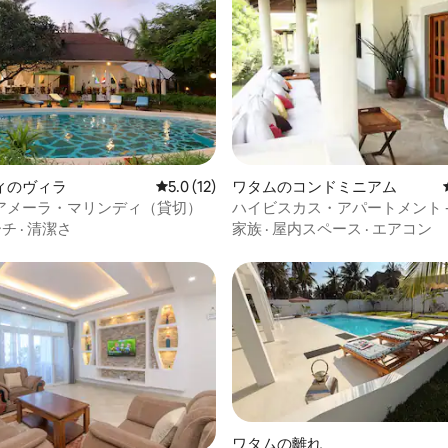
中4.9つ星の平均評価
ィのヴィラ
レビュー12件、5つ星中5.0つ星の平均評価
5.0 (12)
ワタムのコンドミニアム
アメーラ・マリンディ（貸切）
ハイビスカス・アパートメント -
リゾート
ーチ
·
清潔さ
家族
·
屋内スペース
·
エアコン
ワタムの離れ