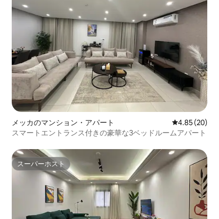
メッカのマンション・アパート
レビュー20件
4.85 (20)
スマートエントランス付きの豪華な3ベッドルームアパート
スーパーホスト
スーパーホスト