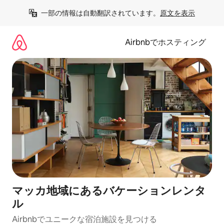
コ
一部の情報は自動翻訳されています。
原文を表示
ン
テ
ン
Airbnbでホスティング
ツ
に
ス
キ
ッ
プ
マッカ地域にあるバケーションレンタ
ル
Airbnbでユニークな宿泊施設を見つける