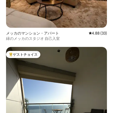
メッカのマンション・アパート
レビュー33件
4.88 (33)
緑のメッカのスタジオ 自己入室
ゲストチョイス
大好評のゲストチョイスです。