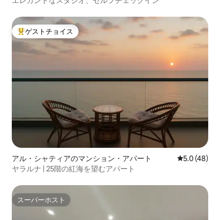
エレガントなスタジオ、セルフチェックイン
ゲストチョイス
大好評のゲストチョイスです。
アル・シャティアのマンション・アパート
レビュー48
5.0 (48)
ヤラルナ | 25階の紅海を望むアパート
スーパーホスト
スーパーホスト