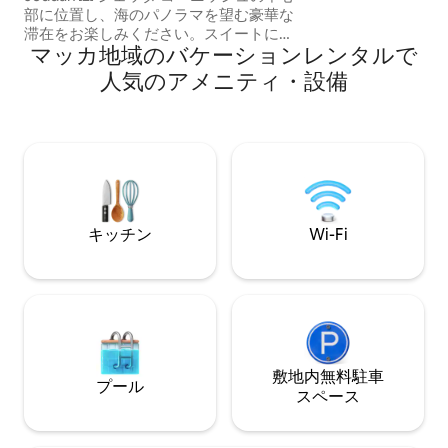
滞在をお楽しみく
部に位置し、海のパノラマを望む豪華な
インと静かな雰囲
滞在をお楽しみください。スイートに
リラックスに最適です。 快適
マッカ地域のバケーションレンタルで
は、海を直接見渡せる2人用ジャグジー、
ロケーションを求
特別なソファ、豪華なベッドのあるベッ
人気のアメニティ・設備
プル、またはビジ
ドルーム、エレガントなラウンジ、フル
肢です。
キッチン、ラウンジには65インチのサム
スン スマートテレビ、ベッドの前には55
インチのLGスマートテレビがあり、
Netflix、Shahid、YouTube Premiumをご
利用いただけます。5G インターネット、
無料カプセル付きコーヒーメーカー、完
全なホテルアメニティ、パスコードによ
キッチン
Wi-Fi
るセルフチェックインが含まれます。イ
ベントコーディネートサービスもご利用
いただけます。
敷地内無料駐⁠車
プール
ス⁠ペ⁠ー⁠ス