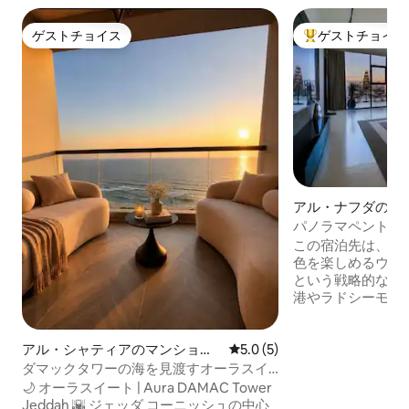
ゲストチョイス
ゲストチョイス
ゲストチョイス
大好評のゲストチ
アル・ナフダのマ
パート
パノラマペントハウ
| 寝室2室
この宿泊先は、ウ
色を楽しめるウォ
という戦略的なロ
港やラドシーモー
ン、カフェ、マー
サービスにも近い
アル・シャティアのマンショ
レビュー5件、5つ星中5.0
5.0 (5)
す。 2ベッドルーム、屋外の座席スペー
ン・アパート
ス、広いリビング
ダマックタワーの海を見渡すオーラスイ
キッチン、清潔で
ート
🌙 オーラスイート | Aura DAMAC Tower
えたエレガントな
Jeddah 🌇 ジェッダ コーニッシュの中心