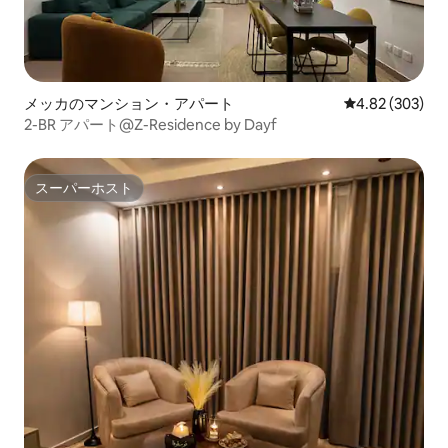
メッカのマンション・アパート
レビュー303件
4.82 (303)
2-BR アパート@Z-Residence by Dayf
スーパーホスト
スーパーホスト