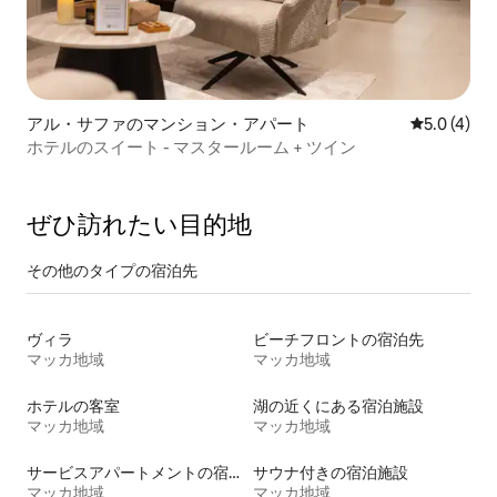
アル・サファのマンション・アパート
レビュー4
5.0 (4)
ホテルのスイート - マスタールーム + ツイン
ぜひ訪⁠れ⁠た⁠い目⁠的⁠地
その他のタ⁠イ⁠プ⁠の宿⁠泊⁠先
ヴィラ
ビーチフロントの宿泊先
マッカ地域
マッカ地域
ホテルの客室
湖の近くにある宿泊施設
マッカ地域
マッカ地域
サービスアパートメントの宿泊施設
サウナ付きの宿泊施設
マッカ地域
マッカ地域