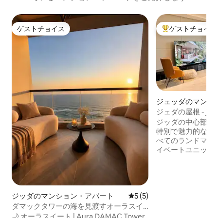
ゲストチョイス
ゲストチョイス
ゲストチョイス
大好評のゲストチ
ジェッダのマンシ
ート
ジェダの屋根 - jedd
ジッダの中心部で
特別で魅力的な景
べてのランドマー
イベートユニット
なタッチをお楽し
10分です。 映画
ために98インチ
す。 大きなベッ
ジッダのマンション・アパート
レビュー5件、5つ星中5つ
5 (5)
ます。 バーベキ
しい屋外セッショ
ダマックタワーの海を見渡すオーラスイ
トエントリーで完
ート
🌙 オーラスイート | Aura DAMAC Tower