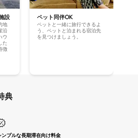
施⁠設
ペット同⁠伴OK
的地
ペットと一緒に旅行できるよ
崖沿
う、ペットと泊まれる宿泊先
ハウ
を見つけましょう。
した
特徴
特⁠典
シンプルな長期滞在向け料金