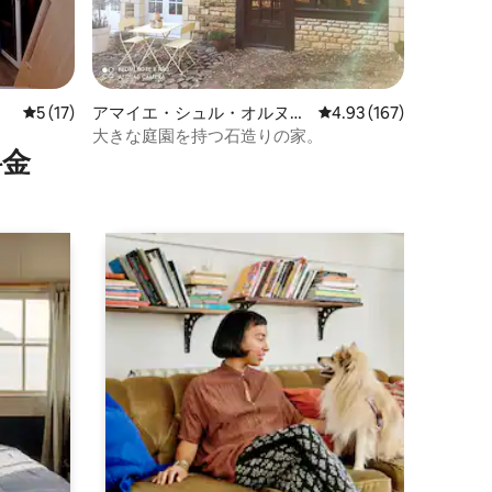
レビュー17件、5つ星中5つ星の平均評価
5 (17)
アマイエ・シュル・オルヌの
レビュー167件、5つ星
4.93 (167)
一軒家
大きな庭園を持つ石造りの家。
⁠金