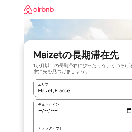
コ
ン
テ
ン
ツ
に
ス
キ
ッ
Maizetの長期滞在先
プ
1か月以上の長期滞在にぴったりな、くつろげ
宿泊先を見つけましょう。
エリア
検索結果が表示されたら、上下の矢印キーを使っ
チェックイン
チェックアウト