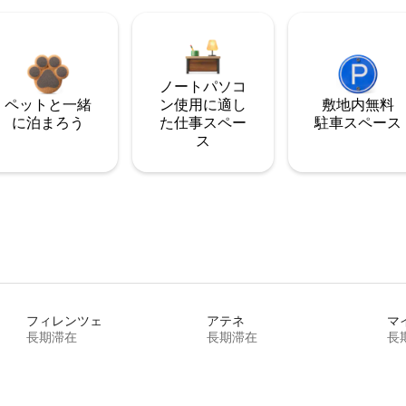
ノートパソコ
ペットと一緒
ン使用に適し
敷地内無料
に泊まろう
た仕事スペー
駐⁠車ス⁠ペ⁠ー⁠ス
ス
フィレンツェ
アテネ
マ
長期滞在
長期滞在
長