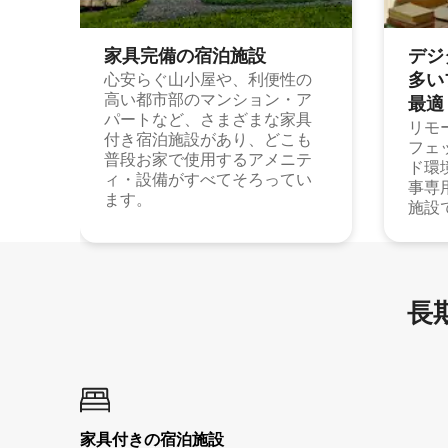
家具完備の宿⁠泊⁠施⁠設
デジ
多⁠いプ
心安らぐ山小屋や、利便性の
高い都市部のマンション・ア
最⁠適
パートなど、さまざまな家具
リモ
付き宿泊施設があり、どこも
フェ
普段お家で使用するアメニテ
ド環
ィ・設備がすべてそろってい
事専
ます。
施設
長期
家具付き⁠の宿⁠泊⁠施⁠設