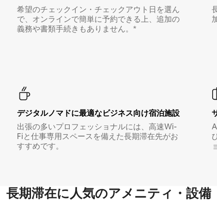
希望のチェックイン・チェックアウト日を選ん
で、オンラインで簡単に予約できる上、追加の
義務や書類手続きもありません。*
デジタルノマド⁠に最⁠適⁠なビ⁠ジ⁠ネ⁠ス⁠向⁠け宿⁠泊⁠施⁠設
出張の多いプロフェッショナルには、高速Wi-
Fiと仕事専用スペースを備えた長期滞在先がお
すすめです。
長期滞在に人気のアメニティ・設備