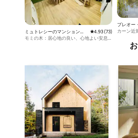
プレオー
ジ
カーン近
ミュトレシーのマンション・
レビュー73件、5つ星中
4.93 (73)
アパート
モミの木：居心地の良い、心地よい安息
お
の地