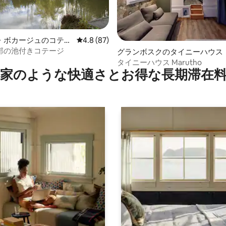
・ボカージュのコテー
レビュー87件、5つ星中4.8つ星の平均評価
4.8 (87)
郊の池付きコテージ
4.93つ星の平均評価
グランボスクのタイニーハウス
タイニーハウス Marutho
家のような快⁠適⁠さ⁠とお⁠得⁠な長⁠期⁠滞⁠在料