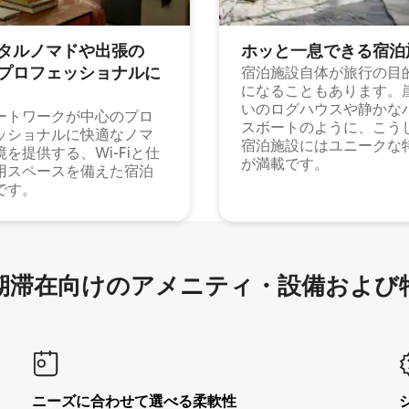
タルノマドや出⁠張⁠の
ホッと一⁠息⁠で⁠き⁠る宿⁠泊
⁠ロ⁠フ⁠ェ⁠ッ⁠シ⁠ョ⁠ナ⁠ル⁠に
宿泊施設自体が旅行の目
になることもあります。
いのログハウスや静かな
ートワークが中心のプロ
スボートのように、こう
ッショナルに快適なノマ
宿泊施設にはユニークな
境を提供する、Wi-Fiと仕
が満載です。
用スペースを備えた宿泊
です。
滞在向け⁠のア⁠メ⁠ニ⁠テ⁠ィ⁠・設⁠備⁠および
ニーズに合わせて選べる柔軟性