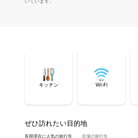
いています。
キッチン
Wi-Fi
ぜひ訪⁠れ⁠た⁠い目⁠的⁠地
長期滞在に人気の旅行先
近場の旅行先