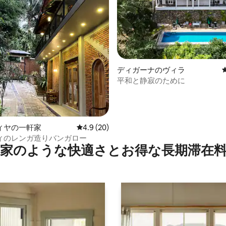
つ星中5つ星の平均評価
ディガーナのヴィラ
平和と静寂のために
ィヤの一軒家
レビュー20件、5つ星中4.9つ星の平均評価
4.9 (20)
ィのレンガ造りバンガロー
家のような快⁠適⁠さ⁠とお⁠得⁠な長⁠期⁠滞⁠在料