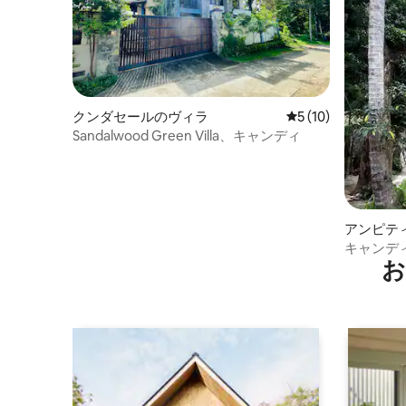
クンダセールのヴィラ
レビュー10件、5
5 (10)
Sandalwood Green Villa、キャンディ
アンピテ
キャンデ
お