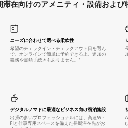
滞在向け⁠のア⁠メ⁠ニ⁠テ⁠ィ⁠・設⁠備⁠および
ニーズに合わせて選べる柔軟性
希望のチェックイン・チェックアウト日を選ん
で、オンラインで簡単に予約できる上、追加の
義務や書類手続きもありません。*
デジタルノマド⁠に最⁠適⁠なビ⁠ジ⁠ネ⁠ス⁠向⁠け宿⁠泊⁠施⁠設
出張の多いプロフェッショナルには、高速Wi-
Fiと仕事専用スペースを備えた長期滞在先がお