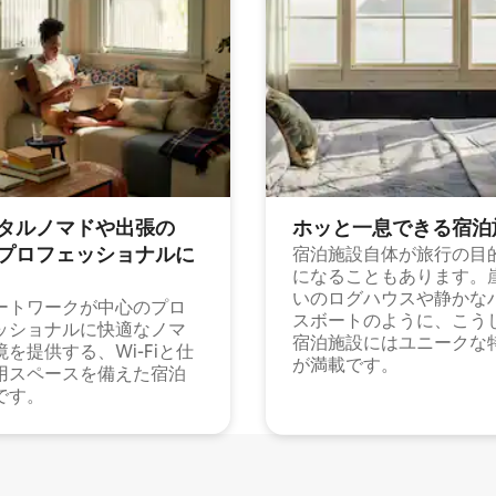
タルノマドや出⁠張⁠の
ホッと一⁠息⁠で⁠き⁠る宿⁠泊
⁠ロ⁠フ⁠ェ⁠ッ⁠シ⁠ョ⁠ナ⁠ル⁠に
宿泊施設自体が旅行の目
になることもあります。
いのログハウスや静かな
ートワークが中心のプロ
スボートのように、こう
ッショナルに快適なノマ
宿泊施設にはユニークな
境を提供する、Wi-Fiと仕
が満載です。
用スペースを備えた宿泊
です。