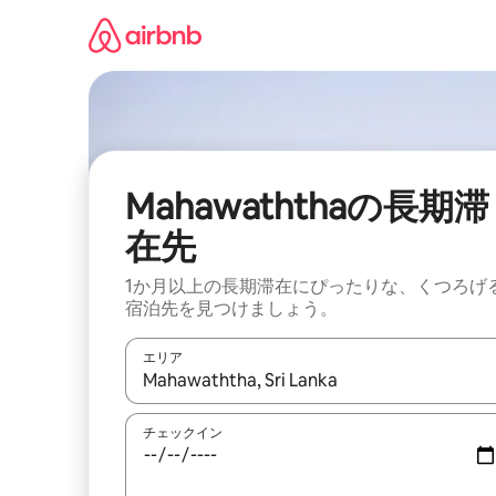
コ
ン
テ
ン
ツ
に
ス
キ
ッ
Mahawaththaの長期滞
プ
在先
1か月以上の長期滞在にぴったりな、くつろげ
宿泊先を見つけましょう。
エリア
検索結果が表示されたら、上下の矢印キーを使っ
チェックイン