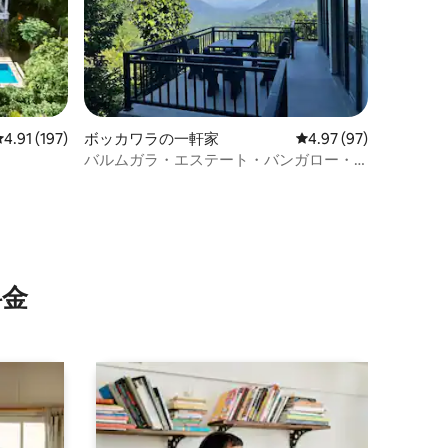
レビュー197件、5つ星中4.91つ星の平均評価
4.91 (197)
ボッカワラの一軒家
レビュー97件、5つ星
4.97 (97)
バルムガラ・エステート・バンガロー・
キャンディ
⁠金