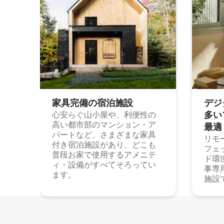
家具完備の宿⁠泊⁠施⁠設
デジ
多⁠いプ
心安らぐ山小屋や、利便性の
高い都市部のマンション・ア
最⁠適
パートなど、さまざまな家具
リモ
付き宿泊施設があり、どこも
フェ
普段お家で使用するアメニテ
ド環
ィ・設備がすべてそろってい
事専
ます。
施設