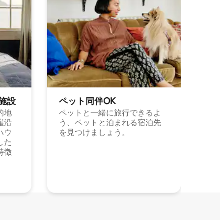
施⁠設
ペット同⁠伴OK
的地
ペットと一緒に旅行できるよ
崖沿
う、ペットと泊まれる宿泊先
ハウ
を見つけましょう。
した
特徴