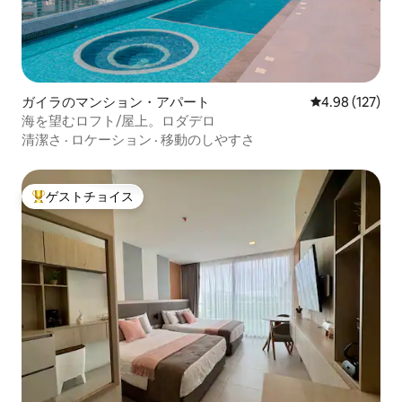
ガイラのマンション・アパート
レビュー127件
4.98 (127)
海を望むロフト/屋上。ロダデロ
清潔さ
·
ロケーション
·
移動のしやすさ
ゲストチョイス
大好評のゲストチョイスです。