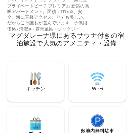
想的です。 🌞 美しい夕日！ 料理🍽️ サー
接アクセス - プライベートビーチ
プライベートビーチ プレミアム 新築の高
ビスをご利用いた
級アパートメント。面積：111 m2、安
ご確認ください）
全、海に直接アクセス、とても美しい、
だからこそ誰もが選んでいます。子供用
パーク：ビーチとアクアティック、プー
価格
·
清潔さ
·
露天風呂・ジャグジー
ル：インフィニティ+子供用+セミオリン
マグダレーナ県にあるサウナ付きの宿
ピック+ゴルフシミュレーター、スパ+ト
泊施設で人気のアメニティ・設備
ルコ式バス+サウナ+16のジャグジー+2つ
のバー+レストラン。100%家具付き。 宿
泊施設：ベッドルーム 1：キングサイズベ
ッド+テレビ、ベッドルーム 2：クイーン
サイズベッド+クイーンサイズのトランド
ル+テレビ、ベッドルーム 3：ダブルベッ
ド+ダブルのトランドル、バスルーム2
室、リビングダイニングルーム、海を見
キッチン
Wi-Fi
渡せるバルコニー*5歳以上は1回の滞在に
つき55,000コロンビアペソをレセプショ
ンでお支払いください💳🚫🐶
敷地内無料駐⁠車