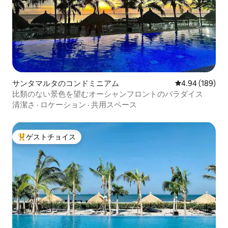
サンタマルタのコンドミニアム
レビュー189件
4.94 (189)
比類のない景色を望むオーシャンフロントのパラダイス
清潔さ
·
ロケーション
·
共用スペース
ゲストチョイス
大好評のゲストチョイスです。