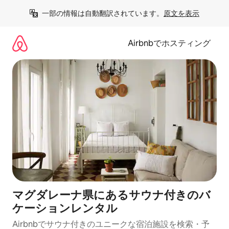
コ
一部の情報は自動翻訳されています。
原文を表示
ン
テ
ン
Airbnbでホスティング
ツ
に
ス
キ
ッ
プ
マグダレーナ県にあるサウナ付きのバ
ケーションレンタル
Airbnbでサウナ付きのユニークな宿泊施設を検索・予