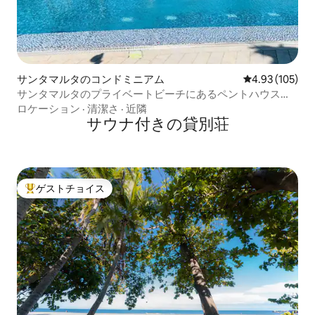
サンタマルタのコンドミニアム
レビュー105件
4.93 (105)
サンタマルタのプライベートビーチにあるペントハウス
Pozos Colorado
ロケーション
·
清潔さ
·
近隣
サウナ付きの貸別荘
ゲストチョイス
大好評のゲストチョイスです。