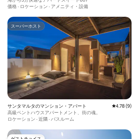
価格
·
ロケーション
·
アメニティ・設備
スーパーホスト
スーパーホスト
サンタマルタのマンション・アパート
レビュー9件
4.78 (9)
高級ペントハウスアパートメント、街の魂。
ロケーション
·
近隣
·
バスルーム
ゲストチョイス