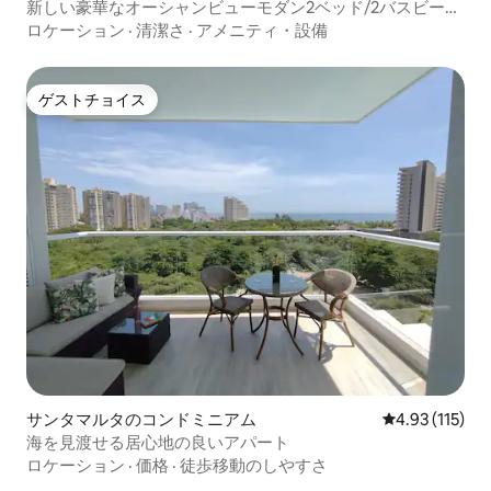
新しい豪華なオーシャンビューモダン2ベッド/2バスビー
チ！
ロケーション
·
清潔さ
·
アメニティ・設備
ゲストチョイス
ゲストチョイス
サンタマルタのコンドミニアム
レビュー115
4.93 (115)
海を見渡せる居心地の良いアパート
ロケーション
·
価格
·
徒歩移動のしやすさ