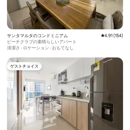
サンタマルタのコンドミニアム
レビュー154件
4.91 (154)
ビーチクラブの素晴らしいアパート
清潔さ
·
ロケーション
·
おもてなし
ゲストチョイス
ゲストチョイス