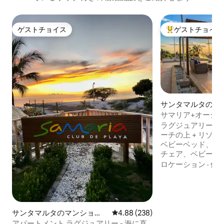
ゲストチョイス
ゲストチョイス
ゲストチョイス
大好評のゲストチ
サンタマルタのマ
ン・アパート
サマリア+オーシ
ント+プール
ラグジュアリーなア
ーチの上 + リゾート！ 👼赤ちゃん
ベビーベッド、ベ
チェア、ベビーロッ
プライベートビー
ロケーション
·
価
の隣にある🏝️イ
の特別な設備をお楽
族で💦ジャグジ
ス、🏋️ジム、子
ルをお楽しみいただけます
サンタマルタのマンショ
レビュー238件、5つ星中4.88
4.88 (238)
して、忘れられな
ン・アパート
アパートメント ラグジュアリー - 海に直