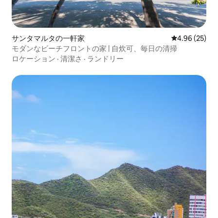
サンタマルタの一軒家
レビュー25件
4.96 (25)
モダンなビーチフロントの家 | 自炊可、毎日の清掃
ロケーション
·
清潔さ
·
ランドリー