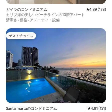
ガイラのコンドミニアム
レビュー178件
4.89 (178)
カリブ海の美しいビーチラインの10階アパート
清潔さ
·
価格
·
アメニティ・設備
ゲストチョイス
ゲストチョイス
Santa martaのコンドミニアム
レビュー131
4.91 (131)