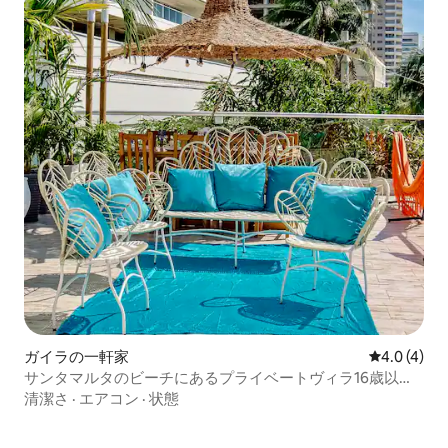
ガイラの一軒家
レビュー4
4.0 (4)
サンタマルタのビーチにあるプライベートヴィラ16歳以
上|-20%新規
清潔さ
·
エアコン
·
状態