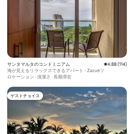
サンタマルタのコンドミニアム
レビュー114件
4.88 (114)
海が見えるリラックスできるアパート - Zazuéツ
ロケーション
·
清潔さ
·
長期滞在
ゲストチョイス
ゲストチョイス