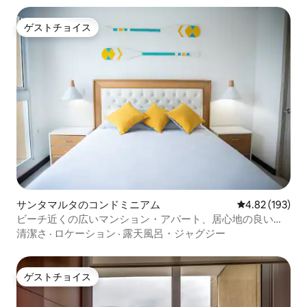
ゲストチョイス
ゲストチョイス
サンタマルタのコンドミニアム
レビュー193件
4.82 (193)
ビーチ近くの広いマンション・アパート、居心地の良いフ
ァミリー向け宿泊先、プール
清潔さ
·
ロケーション
·
露天風呂・ジャグジー
ゲストチョイス
ゲストチョイス