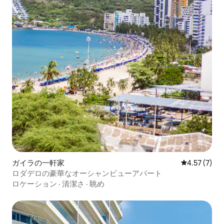
ガイラの一軒家
レビュー7件
4.57 (7)
ロダデロの豪華なオーシャンビューアパート
ロケーション
·
清潔さ
·
眺め