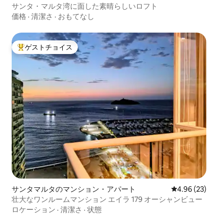
サンタ・マルタ湾に面した素晴らしいロフト
価格
·
清潔さ
·
おもてなし
ゲストチョイス
大好評のゲストチョイスです。
サンタマルタのマンション・アパート
レビュー23件
4.96 (23)
壮大なワンルームマンション エイラ 179 オーシャンビュー
ロケーション
·
清潔さ
·
状態