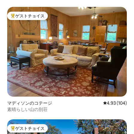
ゲストチョイス
大好評のゲストチョイスです。
マディソンのコテージ
レビュー104件
4.93 (104)
素晴らしい山の別荘
ゲストチョイス
大好評のゲストチョイスです。