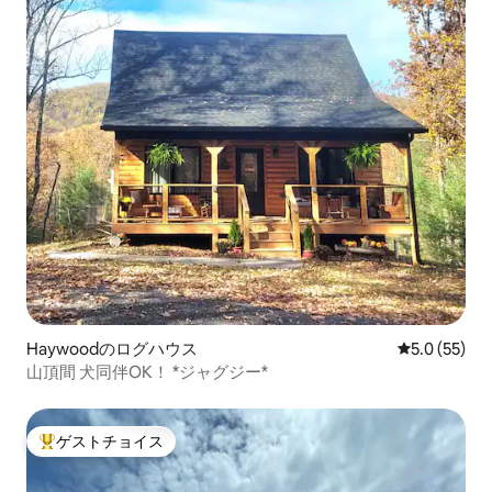
Haywoodのログハウス
レビュー55
5.0 (55)
山頂間 犬同伴OK！ *ジャグジー*
ゲストチョイス
大好評のゲストチョイスです。