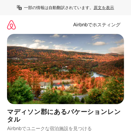
コ
一部の情報は自動翻訳されています。
原文を表示
ン
テ
ン
Airbnbでホスティング
ツ
に
ス
キ
ッ
プ
マディソン郡にあるバケーションレン
タル
Airbnbでユニークな宿泊施設を見つける