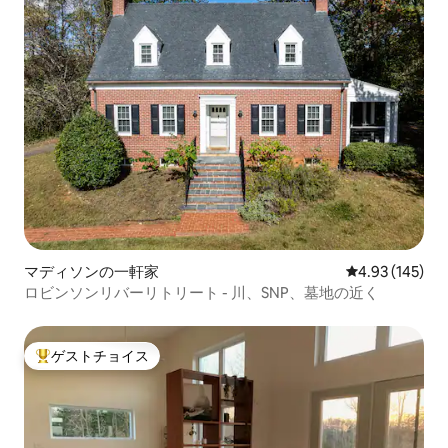
マディソンの一軒家
レビュー145件
4.93 (145)
ロビンソンリバーリトリート - 川、SNP、墓地の近く
ゲストチョイス
大好評のゲストチョイスです。