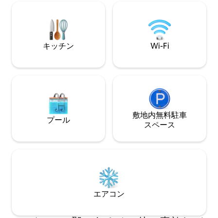
レイ洞窟やシェナンドア国立公園を訪れ
良い石造りの暖炉
たり、スペリービルのギフトショップ、
グの景色を望むパ
レストラン、アンティークマーケット、
大な300エーカー
アートギャラリーでお買い物をしたりで
動物、ハイキング
きます。 オールドラグマウンテンまでわ
ド・ロック・リッ
キッチン
Wi-Fi
ずか20分！
しょう。
敷地内無料駐⁠車
プール
ス⁠ペ⁠ー⁠ス
エアコン