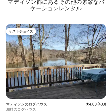
マディソン郡にあるその他の素敵なバ
ケーションレンタル
ゲストチョイス
ゲストチョイス
マディソンのログハウス
レビュー433件
4.88 (433)
湖畔のログハウス