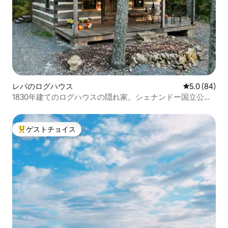
レバのログハウス
レビュー84
5.0 (84)
1830年建てのログハウスの隠れ家。シェナンドー国立公園
まで35分。
ゲストチョイス
大好評のゲストチョイスです。