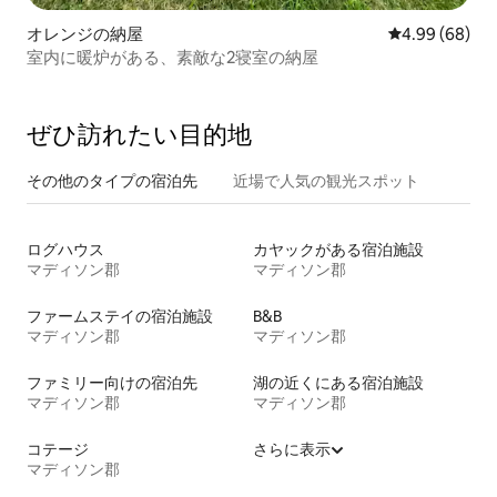
オレンジの納屋
レビュー68件
4.99 (68)
室内に暖炉がある、素敵な2寝室の納屋
ぜひ訪⁠れ⁠た⁠い目⁠的⁠地
その他のタ⁠イ⁠プ⁠の宿⁠泊⁠先
近場で人気の観光スポット
ログハウス
カヤックがある宿泊施設
マディソン郡
マディソン郡
ファームステイの宿泊施設
B&B
マディソン郡
マディソン郡
ファミリー向けの宿泊先
湖の近くにある宿泊施設
マディソン郡
マディソン郡
コテージ
さらに表示
マディソン郡