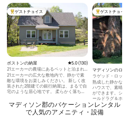
ゲストチョイス
ゲストチョイス
大好評のゲストチョイスです。
大好評のゲストチ
ボストンの納屋
レビュー130件、5つ星中5.0
5.0 (130)
21エーカーの農場にあるペットと泊まれ
マディソンのログ
るコテージ
21エーカーの広大な敷地内で、静かで素
ラゲッド・ロック
敵な環境をお楽しみください。 新しく改
ウス
熟成した静かな森
装された2階建ての銀行納屋は、まるで自
ハウスで、素晴ら
宅のような居心地です。 柔らかく落ち着
ができます。シェ
いた色合い、禅のような雰囲気。 リラッ
ールドラグ＆ホワ
クスしたり、ハイキングしたり、自転車
マディソン郡のバケーションレンタル
を含む）でのハイ
に乗ったり、ワインやクラフトビールの
ワイナリー/醸造所
で人気のアメニティ・設備
試飲に行ったり、コッパーフォックス蒸
ルとマディソン、
留所では、お好みであれば、素敵なジン
町などの冒険に理
やバーボンをお楽しみいただけます。 ル
す。 本格的なロ