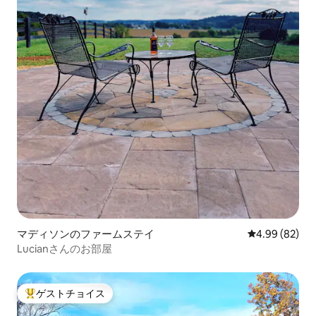
マディソンのファームステイ
レビュー82件
4.99 (82)
Lucianさんのお部屋
ゲストチョイス
大好評のゲストチョイスです。