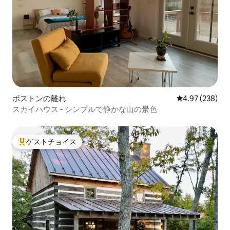
ボストンの離れ
レビュー238件
4.97 (238)
スカイハウス - シンプルで静かな山の景色
ゲストチョイス
大好評のゲストチョイスです。